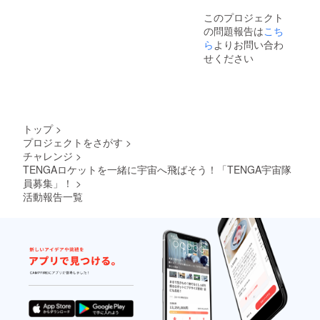
※お届け
期が確
出機構を設置しています。
このプロジェクト
は2021
定次第
の問題報告は
こち
年夏頃
ご案内
重量の制限もあるため、
を予定
いたし
ら
よりお問い合わ
してお
ます。
「蓋」や、「PODを放出す
せください
りま
※限定映
るための棒」には空気の力
す。
像公開
映像に
で動く部品を使用していま
つい
て：打
す。これはイメージ図で
上げ時
トップ
>
の非公
す。赤い部分がメッセージ
プロジェクトをさがす
>
開映像
PODで、その下にある半田
チャレンジ
>
を、打
上げ後
TENGAロケットを一緒に宇宙へ飛ばそう！「TENGA宇宙隊
円形のプレートが蓋です。2
にWEB
員募集」！
>
にて限
つ目、「強度を保つ」ロ
活動報告一覧
定公開
させて
ケットの外側はCFRP（炭
いただ
素繊維強化プラスチック）
きま
す。 ※
という軽くて丈夫な材料で
お届け
は2021
作られています。今回は、
年夏頃
を予定
PODをロケットの外に放出
してお
するため、ロケットに直径
りま