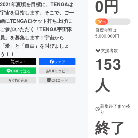
0
円
2021年夏頃を目標に、TENGAは
まちづくり・地域活性化
宇宙を目指します。そこで、ご一
緒にTENGAロケット打ち上げに
36%
ご参加いただく「TENGA宇宙隊
目標金額は
CAMPFIRE for Social Good
CAMPFIRE Creation
5,000,000円
員」を募集します！宇宙から
CAMPFIREふるさと納税
machi-ya
コミュニティ
「愛」と「自由」を叫びましょ
支援者数
う！！
153
ポスト
シェア
LINEで送る
URLコピー
人
埋め込み
QRコード
募集終了まで残
り
終了