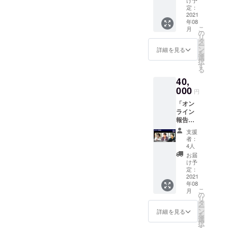
トプロ
け予
WEBに
（TENG
を刻も
定：
ジェク
て限定
水するロケットです。エン
A宇宙隊
2021
う ・限
トス
公開さ
年08
員エン
定映像
ジンが停止してから高度
テッ
せてい
こ
月
ジニア
公開 ・
の
カー×1
ただき
リ
100kmに到達し、さらには
ユニ
TENGA
タ
枚 ・
ます。
ー
フォー
ロケッ
ン
MOMO
詳細を見る
※お届け
高度40kmまで落ちていく間
を
ム＋
トプロ
選
ステッ
は2021
択
ベー
ジェク
す
カー×1
年8月頃
の約240秒間が微小重力空間
る
シック
トス
枚 ※限
を予定
40,
セッ
テッ
で様々な実験や測定が可能
定映像
してお
ト） ・
000
カー×1
公開映
ります
円
となります。この図の高度
TENGA
枚 ・
像につ
「オン
宇宙隊
MOMO
いて：
100kmを超えたところが宇
ライン
員エン
ステッ
打上げ
報告会
ジニア
カー×1
時の非
宙空間。そこで、ロケット
参加 」
ユニ
枚 ※限
公開映
支援
コース
フォー
定映像
からメッセージPODを宇宙
像を、
者：
（オン
ム（寅
公開映
4人
打上げ
ライン
空間に放出します。どう
壱特
像につ
後に
お届
報告会
製） ・
いて：
け予
WEBに
やって放出する？実は過去
への参
愛と自
定：
打上げ
て限定
加＋
2021
由の寄
時の非
公開さ
にも、ペイターズドリーム
年08
TENGA
せ書き
公開映
せてい
こ
月
宇宙隊
に、想
の
像を、
MOMO4号機で、宇宙空間か
ただき
リ
員Tシャ
いや願
タ
打上げ
ます。
ー
ツ＋
ら折り紙飛行機を飛ばすプ
いを書
ン
後に
詳細を見る
※お届け
を
ベー
こう ・
選
WEBに
は2021
択
ロジェクトにも挑戦しまし
シック
メモリ
す
て限定