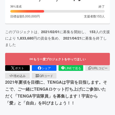
終了
36
%達成
目標金額
5,000,000
円
支援者数
153
人
このプロジェクトは、
2021/02/01
に募集を開始し、
153
人の支援
により
1,833,680
円の資金を集め、
2021/04/21
に募集を終了し
ました
もう一度プロジェクトをやってほしい
ポスト
シェア
LINEで送る
URLコピー
埋め込み
QRコード
2021年夏頃を目標に、TENGAは宇宙を目指します。そ
こで、ご一緒にTENGAロケット打ち上げにご参加いた
だく「TENGA宇宙隊員」を募集します！宇宙から
「愛」と「自由」を叫びましょう！！