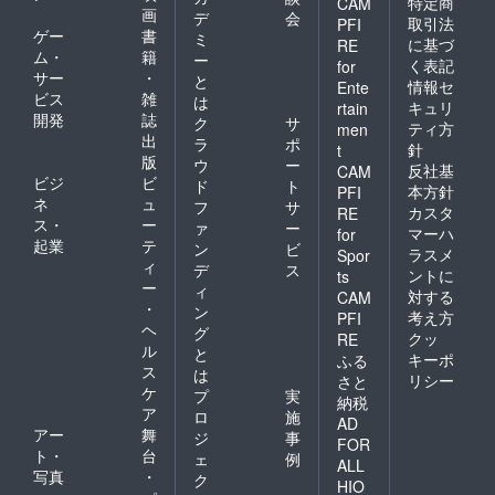
特定商
CAM
画
デ
会
取引法
セージPODが通れる大きさ
PFI
ゲー
書
ミ
に基づ
RE
ギリギリで作っているとい
ム・
籍
ー
く表記
for
サー
・
と
うことです。PODを外に押
情報セ
Ente
ビス
雑
は
キュリ
rtain
し出す棒も、ロケットの外
開発
誌
ク
サ
ティ方
men
出
ラ
ポ
まで確実に押し出す長さが
針
t
版
ウ
ー
反社基
CAM
必要になります。ロケット
ビジ
ビ
ド
ト
本方針
PFI
ネ
ュ
フ
サ
飛行中の厳しい環境でも、
カスタ
RE
ス・
ー
ァ
ー
マーハ
for
蓋が確実に開閉するか、棒
起業
テ
ン
ビ
ラスメ
Spor
ィ
デ
ス
が動くかを入念に考慮する
ントに
ts
ー
ィ
対する
CAM
必要がありました。以上3点
・
ン
考え方
PFI
ヘ
グ
を配慮しながら、放出機構
クッ
RE
ル
と
キーポ
ふる
の設計をしたのは少数精鋭
ス
は
リシー
さと
ケ
のメカトロニクスチームで
プ
実
納税
ア
ロ
施
AD
す。大樹町にある本社の僕
アー
舞
ジ
事
FOR
ト・
台
とメカトロニクスチームが
ェ
例
ALL
写真
・
ク
HIO
いる東京支社とで密にコ