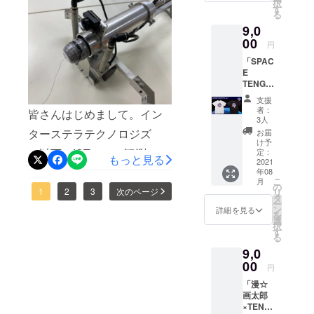
ロジェクトマネー
択
ト
定映像
す
迫る」が掲載されました。
る
TENGA
公開映
ジャー 堀尾宗平）
9,0
×1本 ・
像につ
「TENGAがなぜ宇宙を目指
愛と自
00
いて：
円
由の寄
すのか」「TENGAがクラウ
打上げ
「SPAC
せ書き
時の非
ドファンディングに込めた
E
に、想
公開映
TENGA
いや願
像を、
思い」「このプロジェクト
ロボT
いを書
打上げ
支援
シャツ
こう ・
後に
者：
を通じて伝えたいこと」に
皆さんはじめまして。イン
コー
メモリ
WEBに
3人
ス」
アルプ
ついてお話させていただい
て限定
ターステラテクノロジズ
お届
（SPAC
レート
公開さ
け予
ております。インタビュー
E
（以下、IST）で、観測ロ
に名前
定：
せてい
もっと見る
TENGA
2021
を刻も
ただき
ではお話していませんが、
ケットMOMOのプロジェク
年08
ロボT
う ・限
ます。
こ
月
シャツ
定映像
の
※お届け
TENGAロケットは本来であ
トマネージャーを務めてい
1
2
3
次のページ
リ
＋ベー
公開 ・
タ
は2021
ー
シック
TENGA
ン
れば昨年打ち上げる予定で
年夏頃
詳細を見る
ます、堀尾宗平です。これ
を
セット
ロケッ
選
を予定
択
した。延期を余儀なくされ
） ・
から数回にわたって、今回
トプロ
す
してお
る
SPACE
ジェク
りま
てから１年の月日を経て、
のTENGAロケットの技術部
9,0
TENGA
トス
す。
ロ T
00
テッ
円
いままたこうして夏の打ち
分をお話できたらと思って
シャツ
カー×1
「漫☆
・愛と
枚 ・
上げを目指すことができて
います。どうぞ、よろしく
画太郎
自由の
MOMO
×TENG
います。この１年、本当に
寄せ書
お願いします！僕たちは、
ステッ