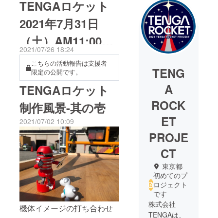
TENGAロケット
2021年7月31日
（土）AM11:00に
2021/07/26 18:24
打上げ実施！（※
こちらの活動報告は支援者
TENG
限定の公開です。
未公開写真を限定
A
TENGAロケット
公開）
ROCK
制作風景-其の壱
ET
2021/07/02 10:09
PROJE
CT
東京都
初めてのプ
ロジェクト
です
株式会社
機体イメージの打ち合わせ
TENGAは、