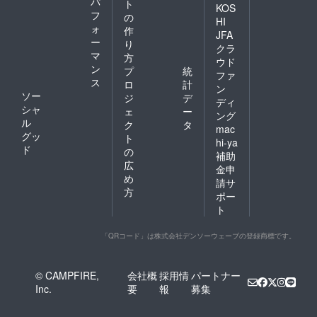
パ
ト
KOS
フ
ミュニケーションを取りな
の
HI
ォ
作
JFA
がら、設計や開発が行われ
ー
り
クラ
ました。設計や製造を終え
マ
方
ウド
ン
プ
統
た後は、本番を想定した試
ファ
ス
ロ
計
ン
験を念入りに行いました。
ソー
ジ
デ
ディ
シャ
ェ
ー
打上げと同じ環境で放出機
ング
ル
ク
タ
mac
構は動くのか？勝手に蓋が
グッ
ト
hi-ya
ド
の
開いてしまわないか？しっ
補助
広
金申
かり放出できるのか？を実
め
請サ
方
際に確認します。今回は
ポー
ト
NASA Workmanship
Standards Programに準拠し
「QRコード」は株式会社デンソーウェーブの登録商標です。
た条件と、MOMO4号機まで
に取得した実際の打上げ時
© CAMPFIRE,
会社概
採用情
パートナー
Inc.
要
報
募集
の振動環境を模擬した条件
で試験を実施しました。ま