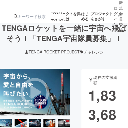
新
ロ
規
グ
会
プロジェクトを掲
はじ
プロジェクト
/
載するには
める
をさがす
イ
員
ン
登
TENGAロケットを一緒に宇宙へ飛ば
録
そう！「TENGA宇宙隊員募集」！
人気のプロ
注目のリ
注目の新着プロ
募集終了が近いプ
もうすぐ公開
TENGA ROCKET PROJECT
チャレンジ
ジェクト
ターン
ジェクト
ロジェクト
されます
アート・写真
音楽
現在の支援総
額
1,83
テクノロジー・ガジェット
ゲーム・サ
3,68
映像・映画
書籍・雑誌
ビジネス・起業
チャレンジ