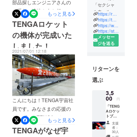
部品探しエンジニアさんの
「セクシャ
お手伝い溶接も自ら行いま
ルウェルネ
もっと見る
https://rocket.tenga.co.jp/
スグッズ」
すTENGAロケット制作風
https://tenga-group.com/
TENGAロケット
を開発・製
https://www.tenga.co.jp/
景-其の弐へつづく
https://store.tenga.co.jp/tenga/index
造・販売す
の機体が完成いた
メッセー
るメーカー
ジを送る
しました！
です。『性
2021/07/01 12:18
を表通り
に、誰もが
楽しめるも
リターンを
のに変えて
いく』とい
選ぶ
うビジョ
ン、『世界
3,5
00
中の人々の
円
こんにちは！TENGA宇宙社
性生活を豊
「TENG
員です。みなさまの応援の
Aロケッ
かにし、人
トプロ
おかげで、TENGAロケット
を幸せにす
もっと見る
ジェク
支援
の機体が無事完成いたしま
る』という
ト ベー
者：
TENGAがなぜ宇
シック
30人
理念を掲
した！本当にありがとうご
コー