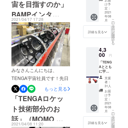
お届
げ、現在は
宙を目指すのか」
ス」 ・
け予
ざいます！！ TENGAのアイ
愛と自
69の国と地
定：
BAMPインタ
由の寄
2021
デンティティを反映した赤
域にお届け
年08
せ書き
2021/04/17 17:28
こ
月
していま
とシルバーのカラーリング
に、想
ビュー記事掲載
の
リ
いや願
す。
タ
に、「愛と自由とTENGA」
ー
いを書
ン
詳細を見る
（終了まで残り４
を
こう ・
選
のブランドメッセージを刻
択
TENGA公式
メモリ
す
日）
る
アルプ
んだ、まさにTENGAを象徴
Twitter：
4,3
レート
@TENGA_P
する機体です！！TENGAロ
に名前
00
円
を刻も
R
ケットの打ち上げは北海道
「TENG
う ・限
TENGA公式
Aととも
定映像
スペースポート(北海道大樹
みなさんこんにちは、
instagram：
に宇宙
公開 ・
へ！
TENGA
町)にて2021年夏の実施を予
tenga_pr
TENGA宇宙社員です！先日
支援
コー
ロケッ
者：
ス」
定しています。6月30日の機
クラウドファンディングメ
トプロ
31人
もっと見る
（ロ
ジェク
お届
体公開記者会見の模様は次
ディアの「BAMP」さん
ケット
トス
け予
「TENGAロケッ
TENGA
テッ
定：
回ご報告させていただきま
で、インタビュー記事
1本＋
2021
カー×1
ト技術部分のお
年08
ベー
枚 ・
す！
「TENGAがロケットで宇宙
こ
月
シック
MOMO
の
リ
話」（MOMO プ
セッ
を目指す！？「TENGA宇宙
ステッ
タ
ー
ト） ・
カー×1
ン
詳細を見る
2021/04/08 11:20
を
隊員募集」プロジェクトに
ロケッ
枚 ※限
選