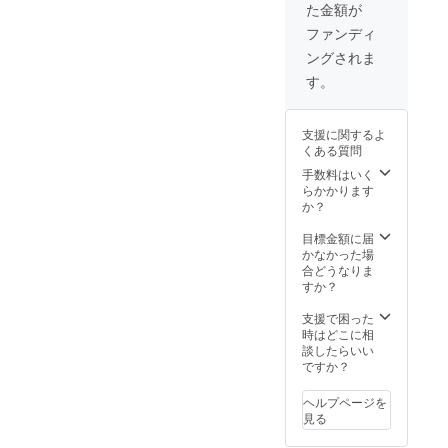
た金額が
て：打
TENGA
アルプ
的な懸念要素が上がりま
上げ時
ロケッ
レート
ファンディ
の非公
トプロ
に名前
す。1つ目、「大きさと重
ングされま
開映像
ジェク
を刻も
を、打
トス
う ・限
さ」通常の打上げには搭載
す。
上げ後
テッ
定映像
されていない放出機構を搭
にWEB
カー×1
公開 ・
にて限
枚 ・
TENGA
載します。放出機構を搭載
支援に関するよ
定公開
MOMO
ロケッ
くある質問
させて
ステッ
トプロ
するスペースと重量にはか
いただ
カー×1
ジェク
手数料はいく
きま
枚 ※限
トス
なり厳しい制限がありまし
らかかります
す。 ※
定映像
テッ
か？
た。今回はロケットの先端
お届け
公開映
カー×1
は2021
像につ
枚 ・
目標金額に届
（フェアリング）とヘリウ
年夏頃
いて：
MOMO
かなかった場
を予定
打上げ
ステッ
合どうなりま
ムボンベの間のわずかな隙
してお
時の非
カー×1
すか？
りま
公開映
枚 ※オ
間に配置しています。しか
す。
像を、
ンライ
支援で困った
も、ペイターズドリーム
打上げ
ン報告
時はどこに相
後に
会の開
談したらいい
MOMO4号機よりも大きなサ
WEBに
催時期
ですか？
て限定
につい
イズのため、制限はさらに
公開さ
ては、
ヘルプページを
せてい
ロケッ
厳しいです...！その中に、上
見る
ただき
ト打ち
下に開閉する蓋がついた放
ます。
上げ時