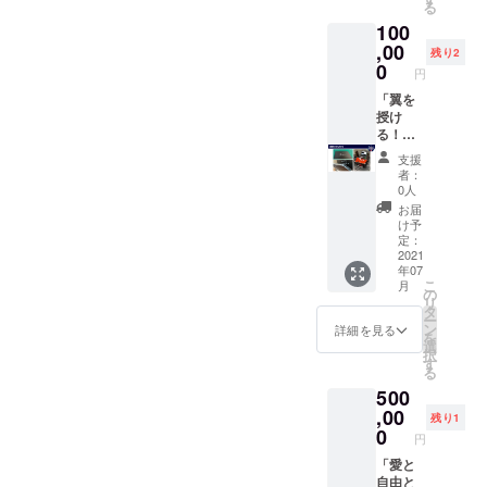
年夏頃
る
セッ
アルプ
公開さ
を予定
た。その時は、独自の放出
100
ト） ・
レート
せてい
してお
オンラ
,00
に名前
ただき
機構を作り、ロケットに穴
りま
残り2
イン報
を刻も
0
ます。
す。
円
告会へ
を開け、宇宙空間に到達し
う ・限
※お届け
の参加
「翼を
定映像
は2021
たら地上から無線で信号を
券 ・
授け
公開 ・
年夏頃
TENGA
る！
TENGA
を予定
送り放出するような仕組み
宇宙隊
TENGA
ロケッ
してお
支援
員Tシャ
ロケッ
トプロ
りま
でしたが、ペイターズド
者：
ツ ・愛
ト機体
ジェク
す。
0人
と自由
のかた
リーム MOMO4号機は惜し
トス
お届
の寄せ
われ
テッ
け予
くも宇宙空間に到達せ
書き
コー
カー×1
定：
に、想
ス」
2021
枚 ・
ず…。TENGAロケットで
年07
いや願
（機体
MOMO
こ
月
いを書
のかた
ステッ
の
は、ペイターズドリーム
リ
こう ・
われ
カー×1
タ
ー
メモリ
（TENG
MOMO4号機の経験をもと
枚 ※限
ン
詳細を見る
を
アルプ
Aロケッ
定映像
選
択
に、TENGAメッセージPOD
レート
ト尾
公開映
す
る
に名前
翼）＋
像につ
用の独自の仕組みが使われ
500
を刻も
TENGA
いて：
う ・限
宇宙隊
,00
打上げ
ています！今回の放出機構
残り1
定映像
員Tシャ
時の非
0
円
公開 ・
ツ＋
はこちら！黒い台の上に
公開映
TENGA
ベー
「愛と
像を、
乗っているものが、放出機
ロケッ
シック
自由と
打上げ