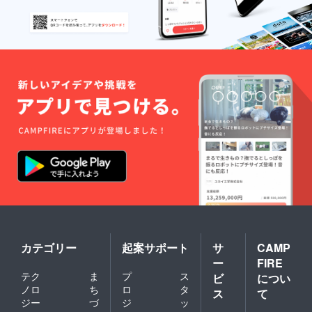
す。
3.8ⅽm以上の穴をあ開けてい
ます。穴が開いていてもロ
ケットが飛行中に壊れない
ようにしなければなりませ
ん。ロケットにたくさん穴
を開けるとその部分が弱点
となってしまいます。直径
約4ⅽmの穴はMOMOにとっ
ては大変大きい穴です。振
動、風、異物混入などのリ
スクが増えます。また、ロ
ケットの強度を保つために
カテゴリー
起案サポート
サ
CAMP
様々な工夫も必要です。例
ー
FIRE
えば外側のCFRPを厚くす
テク
ま
プ
ス
ビ
につい
ると、ロケット自体が重く
ノロ
ち
ロ
タ
ス
て
ジー
づ
ジ
ッ
なりすぎて、最悪飛ばない