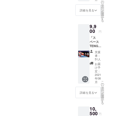
×TENG
シャツ
の
いて：
リ
Aロケッ
寄せ書きを作り、それを
・愛と
タ
打上げ
ー
トプロ
自由の
ン
時の非
詳細を見る
を
TENGA型メッセージPODに
ジェク
寄せ書
選
公開映
択
トTシャ
きに、
す
像を、
入れてロケットから宇宙へ
る
ツ＋
想いや
打上げ
9,9
ベー
願いを
後に
放出します。2.宇宙仕様の
シック
00
書こう
WEBに
円
セット
TENGAロボがロケットから
・メモ
て限定
「ス
） ・漫
リアル
公開さ
宇宙へ飛び出し、地球への
ペース
☆画太
プレー
せてい
TENGA
郎
トに名
ただき
帰還を目指します。3.デー
ロボ ロ
×TENG
前を刻
ます。
支援
ケット
A ロ
もう ・
※お届け
者：
タ計測用TENGAを搭載し、
ミッ
ケット
限定映
51人
は2021
ション
プロ
宇宙空間でのTENGAの状態
像公開
年8月頃
お届
コー
ジェク
・
け予
を予定
を計測します。これらの
ス」
トTシャ
定：
TENGA
してお
（ス
2021
ツ ・愛
ロケッ
りま
チャレンジは、TENGAさん
年08
ペース
と自由
トプロ
す。
こ
月
TENGA
の寄せ
の
ジェク
にとってはもちろんのこ
リ
ロボ DX
書き
タ
トス
ー
ロケッ
に、想
と、僕たちISTにとっても大
ン
テッ
詳細を見る
を
トミッ
いや願
選
カー×1
択
きな技術的チャレンジとな
ション
いを書
す
枚 ・
る
セット
こう ・
MOMO
ります。今回は、ミッショ
10,
＋ベー
メモリ
ステッ
シック
500
アルプ
カー×1
ン1「メッセージPODの放
円