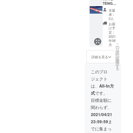
トプロ
セッ
TENGA
後に
構です。全長約49cm、重さ
ジェク
ト） ・
！
WEBに
支援
トス
機体の
TENGA
て限定
約700gほど。この写真の左
者：
テッ
かたわ
ロケッ
公開さ
0人
カー×1
れ
トレプ
側の筒の部分に、メッセー
せてい
お届
枚 ・
（TENG
リカ
ただき
け予
ジPODが入っています。右
MOMO
Aロケッ
コー
ます。
定：
ステッ
ト尾
ス」
2021
※お届け
側の細い棒（シリンダー）
年08
カー×1
翼） ・
（TENG
は2021
こ
月
枚 ※オ
TENGA
Aロケッ
年夏頃
の
が伸び、蓋が開き、メッ
リ
ンライ
宇宙隊
トレプ
を予定
タ
ー
ン報告
員Tシャ
リカ＋
セージPODを押し出す形で
してお
ン
詳細を見る
を
会の開
ツ ・愛
ベー
りま
選
択
宇宙空間に放出します。振
催時期
と自由
シック
す。
す
る
につい
の寄せ
セッ
このプロ
動試験の様子を見守る
ては、
書き
ト） ・
ジェクト
ロケッ
に、想
TENGA
TENGA代表松本ペイターズ
ト打ち
いや願
ロケッ
は、
All-In方
上げ時
いを書
トレプ
ドリーム MOMO4号機の仕
式
です。
期が確
こう ・
リカ ・
組みを元に作ってはいます
定次第
メモリ
愛と自
目標金額に
ご案内
アルプ
由の寄
が、放出するものが直径約
関わらず、
いたし
レート
せ書き
ます。
に名前
に、想
2.5cm程度から3.8cm程度に
2021/04/21
※限定映
を刻も
いや願
23:59:59
ま
像公開
う ・限
いを書
大きくなりました。大きく
映像に
定映像
こう ・
でに集まっ
なることで、いくつか技術
つい
公開 ・
メモリ