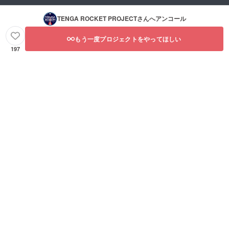
だ中身が入っていないもの
TENGA ROCKET PROJECT
さんへアンコール
でテスト。試験結果の一
部。試験結果は大成功！本
もう一度プロジェクトをやってほしい
197
当は動画で試験成功の様子
をお見せしたかったのです
が、それは本番にとってお
きましょう。あとは打上げ
を待つのみです。放出の仕
組みがISTとしても嬉しい理
由MOMOは、打上げの間
ずっと無線でやり取りして
います。打上げデータの取
得や、様々なロケットへの
コマンド（緊急停止などの
指令）も全て無線です。
TENGA計測データも無線で