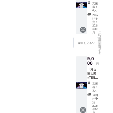
A
きに、
カー×1
支援
沢山の方に支えられ、なん
北海道の大樹町という十勝
SPACE
想いや
枚 ※限
者：
ドクミ
願いを
定映像
6人
とか前を向いて進むことが
の町で、ロケットを開発・
&TENG
書こう
公開映
お届
A社長T
・メモ
像につ
け予
できました。みなさんのお
製造・打上げ運用をしてい
シャ
リアル
定：
いて：
ツ」
2021
かげで、僕たちは宇宙への
プレー
ます。これまで、ロケット
打上げ
年08
（漫☆
トに名
時の非
こ
月
夢を諦めず、打上へ向けて
は国主導で開発されていた
画太郎
前を刻
の
公開映
リ
×TENG
もう ・
タ
像を、
日々準備を進められていま
ので、高く、時間がかかる
ー
A
限定映
ン
打上げ
詳細を見る
を
SPACE
像公開
選
後に
す。2021年夏、国の違いも
ものでしたが、僕たちは民
択
ドクミ
・
す
WEBに
る
&TENG
⼈種の違いもあらゆる壁を
TENGA
間企業。工夫を重ね、低価
て限定
9,0
A社長T
ロケッ
公開さ
超えて、世界中のみんなに
格のロケットを実現させま
シャツ
00
トプロ
せてい
円
＋ベー
ジェク
ただき
「愛」と「⾃由」を届ける
した。2019年には国内で初
「漫☆
シック
トス
ます。
画太郎
セット
テッ
※お届け
ために、TENGAロケットの
めて、民間企業単独での宇
×TENG
） ・漫
カー×1
は2021
Aロケッ
☆画太
成功へ向けて、みなさん是
枚 ・
宙空間到達も達成していま
年夏頃
支援
トプロ
郎
MOMO
を予定
者：
非応援よろしくお願いいた
ジェク
す！今回のTENGAロケット
×TENG
ステッ
3人
してお
トTシャ
A
カー×1
りま
お届
します！
では、3つのミッションがあ
ツ コー
SPACE
枚 ※限
け予
す。
ス」
ドクミ
定：
定映像
ります。1.応援してくれる
（漫☆
2021
&TENG
公開映
年08
画太郎
A社長T
像につ
方々の思いや願いを集め、
こ
月