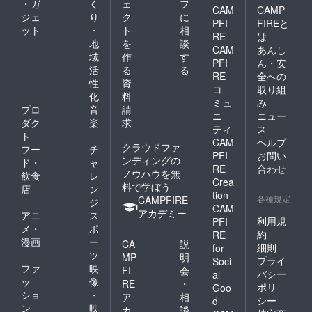
・ガ
く
ェ
フ
CAM
CAMP
ことも...。今回はTENGA様
ジェ
り
ク
に
PFI
FIREと
ット
・
ト
相
と相談を重ねて、PODのサ
RE
は
地
を
談
CAM
あんし
イズや穴のサイズを決定し
域
作
す
PFI
ん・安
活
る
る
ました。ロケットが壊れな
RE
全への
性
資
コ
取り組
いように、かつメッセージ
化
料
ミュ
み
プロ
音
請
PODが通れるギリギリの大
ニ
ニュー
ダク
楽
求
ティ
ス
きさが、直径3.8ⅽmになった
ト
CAM
ヘルプ
クラウドファ
フー
チ
のです。3つ目、「確実に放
PFI
お問い
ンディングの
ド・
ャ
RE
合わせ
出する」メッセージPODが
ノウハウを無
飲食
レ
Crea
料で学ぼう
店
ン
途中で引っかからず、確実
tion
各種規定
CAMPFIRE
ジ
CAM
に宇宙空間に放出できるよ
アカデミー
アニ
ス
利用規
PFI
メ・
ポ
うにしなくてはいけませ
約
RE
漫画
ー
CA
説
細則
for
ん。ペイターズドリーム
ツ
MP
明
プライ
Soci
ファ
映
MOMO4号機の折り紙飛行機
FI
会
バシー
al
ッ
像
RE
・
ポリ
Goo
と違うところは、ロケット
ショ
・
ア
相
シー
d
の強度も考慮して、メッ
ン
映
カ
談