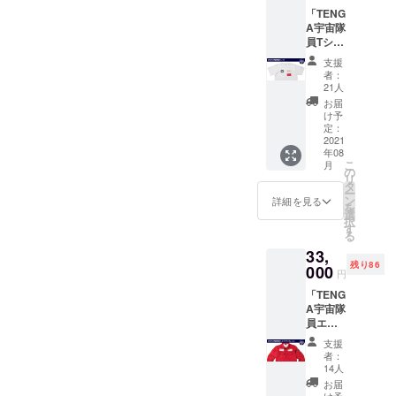
セッ
レート
枚 ※限
「TENG
ト） ・
に名前
出」を実現させるために、
定映像
A宇宙隊
スペー
を刻も
公開映
員Tシャ
どんな試行錯誤をしたの
ス
う ・限
像につ
ツコー
TENGA
定映像
いて：
支援
か、また、技術的にどんな
ス」
ロボ DX
公開 ・
打上げ
者：
（TENG
ロケッ
TENGA
21人
時の非
価値があるのかをご説明し
A宇宙隊
トミッ
ロケッ
公開映
お届
員Tシャ
ション
トプロ
け予
たいと思います。技術チャ
像を、
ツ＋
セット
定：
ジェク
打上げ
ベー
2021
レンジ：「ロケットから放
・愛と
トス
後に
年08
シック
自由の
テッ
WEBに
こ
月
出」を実現するもう少し、
セット
寄せ書
の
カー×1
て限定
リ
） ・
きに、
タ
枚 ・
公開さ
ロケットから宇宙空間で何
ー
TENGA
想いや
ン
MOMO
詳細を見る
せてい
を
宇宙隊
願いを
選
ステッ
かを放出することについて
ただき
択
員Tシャ
書こう
す
カー×1
ます。
る
ツ ・愛
掘り下げたいと思います。
・メモ
枚 ※限
※お届け
33,
と自由
リアル
定映像
は2021
そもそも観測ロケット
残り86
の寄せ
000
プレー
公開映
年8月頃
円
書き
トに名
像につ
を予定
MOMOは、地上から約120
「TENG
に、想
前を刻
いて：
してお
A宇宙隊
いや願
もう ・
打上げ
秒間エンジンを燃焼させ加
りま
員エン
いを書
限定映
時の非
す。
ジニア
こう ・
速する期間を経て、高度
像公開
公開映
支援
ユニ
メモリ
・
像を、
者：
100kmまで上昇したあと、
フォー
アルプ
TENGA
14人
打上げ
ム コー
レート
ロケッ
後に
お届
微小重力状態を経て海に着
ス」
に名前