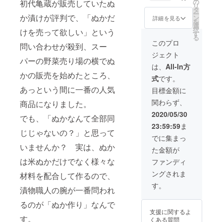
無添加
物は季
の
初代亀蔵が販売していたぬ
リ
漬物
節に
タ
ー
（３
か漬けが評判で、「ぬかだ
よって
ン
詳細を見る
を
袋）を
様々な
選
択
けを売って欲しい」という
お送り
ものを
す
る
いたし
お届け
このプロ
問い合わせが殺到、スー
ます。
いたし
ジェクト
・
ます。
パーの野菜売り場の横でぬ
１年
は、
All-In方
間、毎
かの販売を始めたところ、
式
です。
月末に
特製ぬ
あっという間に一番の人気
目標金額に
か（１
関わらず、
商品になりました。
㎏）を
お送り
2020/05/30
でも、「ぬかなんて全部同
いたし
23:59:59
ま
ます。
じじゃないの？」と思って
・
でに集まっ
ぬか床
いませんか？ 実は、ぬか
た金額が
用タッ
パー付
は米ぬかだけでなく様々な
ファンディ
・
ングされま
漬物は
材料を配合して作るので、
季節に
す。
漬物職人の腕が一番問われ
よって
様々な
るのが「ぬか作り」なんで
ものを
支援に関するよ
お届け
す。
くある質問