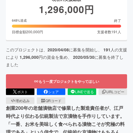
1,296,000
円
終了
648
%達成
目標金額
200,000
円
支援者数
191
人
このプロジェクトは、
2020/04/08
に募集を開始し、
191
人の支援
により
1,296,000
円の資金を集め、
2020/05/30
に募集を終了し
ました
もう一度プロジェクトをやってほしい
ポスト
シェア
LINEで送る
URLコピー
埋め込み
QRコード
創業200年の老舗漬物店で修業した製造責任者が、江戸
時代より伝わる伝統製法で京漬物を手作りしています。
「一番、お米を美味しく食べられる漬物こそが究極の料
理である」という信念で、伝統的な京漬物はもちろん、