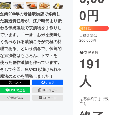
0
円
まちづくり・地域活性化
創業200年の老舗漬物店で修業し
た製造責任者が、江戸時代より伝
CAMPFIRE for Social Good
CAMPFIRE Creation
わる伝統製法で京漬物を手作りし
648%
CAMPFIREふるさと納税
machi-ya
コミュニティ
ています。「一番、お米を美味し
目標金額は
200,000円
く食べられる漬物こそが究極の料
理である」という信念で、伝統的
支援者数
な京漬物はもちろん、トマトを
191
使った創作漬物も作っています。
そして今回、魚や肉も漬けられる
人
魔法のぬかを開発しました！
ポスト
シェア
LINEで送る
URLコピー
埋め込み
QRコード
募集終了まで残
り