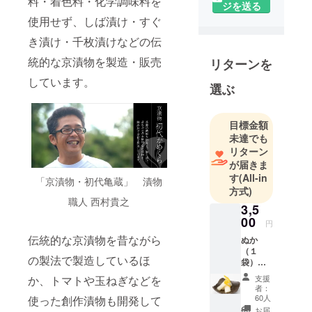
料・着色料・化学調味料を
ジを送る
使用せず、しば漬け・すぐ
き漬け・千枚漬けなどの伝
統的な京漬物を製造・販売
リターンを
しています。
選ぶ
目標金額
未達でも
リターン
が届きま
す
(All-in
「京漬物・初代亀蔵」 漬物
方式)
職人 西村貴之
3,5
00
円
伝統的な京漬物を昔ながら
ぬか
（１
の製法で製造しているほ
袋）と
無添加
か、トマトや玉ねぎなどを
支援
漬物
者：
（３
60人
使った創作漬物も開発して
点）の
お届