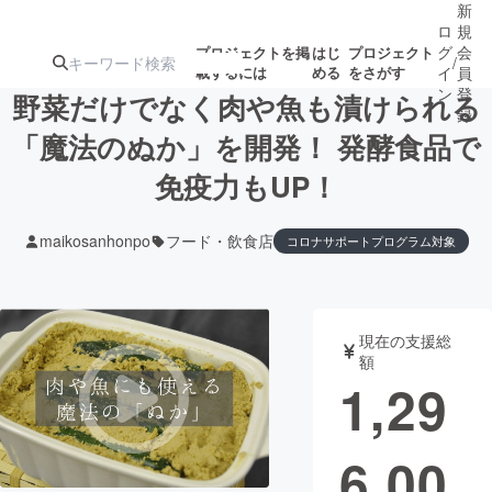
新
ロ
規
グ
会
プロジェクトを掲
はじ
プロジェクト
/
載するには
める
をさがす
イ
員
ン
登
野菜だけでなく肉や魚も漬けられる
録
「魔法のぬか」を開発！ 発酵食品で
免疫力もUP！
人気のプロ
注目のリ
注目の新着プロ
募集終了が近いプ
もうすぐ公開
ジェクト
ターン
ジェクト
ロジェクト
されます
maikosanhonpo
フード・飲食店
コロナサポートプログラム対象
アート・写真
音楽
現在の支援総
テクノロジー・ガジェット
ゲーム・サ
額
1,29
映像・映画
書籍・雑誌
6,00
ビジネス・起業
チャレンジ