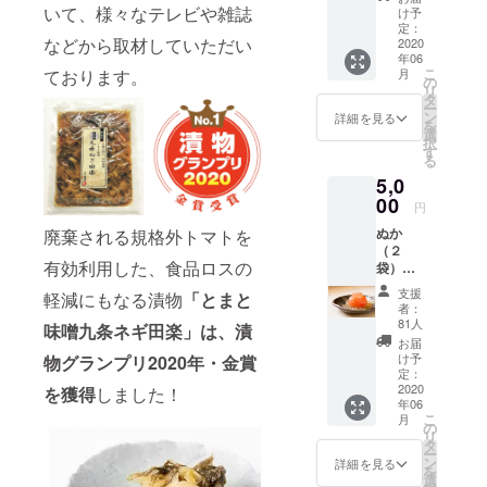
セット
いて、様々なテレビや雑誌
け予
・漬物
定：
などから取材していただい
３点
2020
年06
セット
こ
ております。
月
（柚子
の
リ
トマ
タ
ー
ト・柚
ン
詳細を見る
を
子の香
選
択
大根・
す
る
しば漬
5,0
け） ・
特製ぬ
00
円
か（１
ぬか
廃棄される規格外トマトを
㎏）
（２
有効利用した、食品ロスの
袋）と
無添加
支援
軽減にもなる漬物
「とまと
漬物
者：
（６
81人
味噌九条ネギ田楽」は、漬
点）の
お届
セット
け予
物グランプリ2020年・金賞
・
定：
漬物６
2020
を獲得
しました！
年06
点セッ
こ
月
ト（柚
の
リ
子トマ
タ
ー
ト・柚
ン
詳細を見る
を
子の香
選