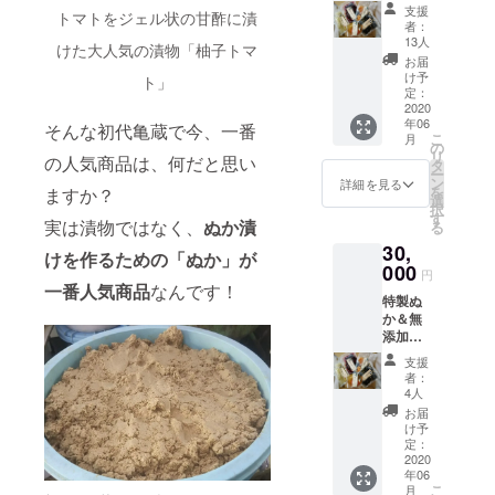
物定期
㎏） を
支援
トマトをジェル状の甘酢に漬
便（半
お送り
者：
年間）
いたし
13人
けた大人気の漬物「柚子トマ
・半
ます。
お届
年間、
・ぬ
け予
ト」
毎月末
か床用
定：
に無添
2020
タッ
年06
加漬物
パー付
そんな初代亀蔵で今、一番
こ
月
（３
・漬
の
リ
の人気商品は、何だと思い
袋）を
物は季
タ
ー
お送り
節に
ン
詳細を見る
を
ますか？
いたし
よって
選
択
ます。
様々な
す
実は漬物ではなく、
ぬか漬
る
・半
ものを
30,
年間、
お届け
けを作るための「ぬか」が
毎月末
000
いたし
円
に特製
ます。
一番人気商品
なんです！
特製ぬ
ぬか
か＆無
（１㎏
添加漬
）をお
物＆定
送りい
支援
期便
たしま
者：
（１年
す。
4人
間）
・ぬ
お届
・
か床用
け予
１年
タッ
定：
間、毎
2020
パー付
年06
月末に
・漬
こ
月