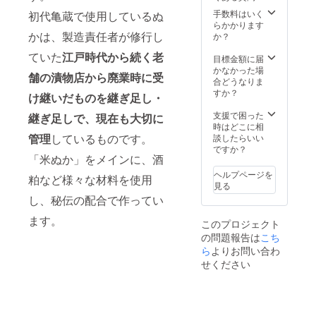
いたし
ます。
手数料はいく
初代亀蔵で使用しているぬ
らかかります
かは、製造責任者が修行し
か？
ていた
江戸時代から続く老
目標金額に届
かなかった場
舗の漬物店から廃業時に受
合どうなりま
すか？
け継いだものを継ぎ足し・
支援で困った
継ぎ足しで、現在も大切に
時はどこに相
管理
しているものです。
談したらいい
ですか？
「米ぬか」をメインに、酒
ヘルプページを
粕など様々な材料を使用
見る
し、秘伝の配合で作ってい
ます。
このプロジェクト
の問題報告は
こち
ら
よりお問い合わ
せください