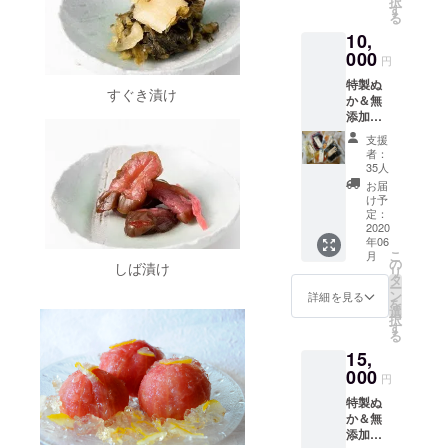
択
大根・
す
る
しば漬
10,
け・刻
みすぐ
000
円
き・ほ
特製ぬ
か２
すぐき漬け
か＆無
点）
添加漬
・
物定期
特製ぬ
支援
便（３
か（１
者：
回）
㎏ × ２
35人
・３
袋）
お届
か月
け予
間、毎
定：
月末に
2020
年06
無添加
こ
月
漬物
の
しば漬け
リ
（３
タ
ー
袋）を
ン
詳細を見る
を
お送り
選
択
いたし
す
る
ます。
15,
・３
か月
000
円
間、毎
特製ぬ
月末に
か＆無
特製ぬ
添加漬
か（１