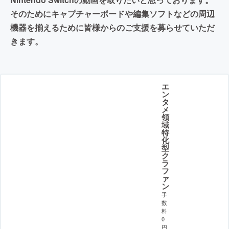
そのためにキャプチャーボードや編集ソフトなどの周辺
機器を揃えるために皆様からのご支援を募らせていただ
きます。
エ
ン
タ
メ
領
域
特
化
型
ク
ラ
フ
ァ
ン
手
数
料
0
円