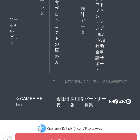
マ
方
ウド
ン
プ
統
ファ
ス
ロ
計
ン
ソー
ジ
デ
ディ
シャ
ェ
ー
ング
ル
ク
タ
mac
グッ
ト
hi-ya
ド
の
補助
広
金申
め
請サ
方
ポー
ト
「QRコード」は株式会社デンソーウェーブの登録商標です。
© CAMPFIRE,
会社概
採用情
パートナー
Inc.
要
報
募集
Komuro Tairok
さんへアンコール