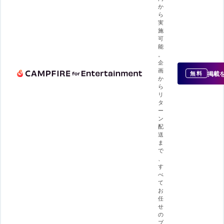
か
ら
実
施
可
能
。
企
画
掲載
無料
か
ら
リ
タ
ー
ン
配
送
ま
で
、
す
べ
て
お
任
せ
の
プ