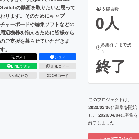
Switchの動画を取りたいと思って
支援者数
まちづくり・地域活性化
0
人
おります。そのためにキャプ
チャーボードや編集ソフトなどの
CAMPFIRE for Social Good
CAMPFIRE Creation
周辺機器を揃えるために皆様から
CAMPFIREふるさと納税
machi-ya
コミュニティ
のご支援を募らせていただきま
募集終了まで残
す。
り
ポスト
シェア
終了
LINEで送る
URLコピー
埋め込み
QRコード
このプロジェクトは、
2020/03/06
に募集を開始
し、
2020/04/04
に募集を
終了しました
もう一度プロジェク