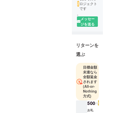
ロジェクト
です
。
メッセー
ジを送る
リターンを
選ぶ
目標金額
未達なら
全額返金
されます
(All-or-
Nothing
方式)
500
円
お礼