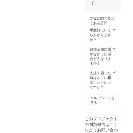
ンによ
す。
るもの
（通話
がある
支援に関するよ
場合
くある質問
Discord
、
手数料はいく
Skype
らかかります
など）
か？
【交通
費、滞
目標金額に届
在費に
かなかった場
つい
合どうなりま
て】 オ
すか？
ンライ
ン上で
支援で困った
の撮影
時はどこに相
になる
談したらいい
ので、
ですか？
交通費
などは
ヘルプページを
一切か
見る
かりま
せんん
が、一
このプロジェクト
緒にプ
の問題報告は
こち
レイで
きる
ら
よりお問い合わ