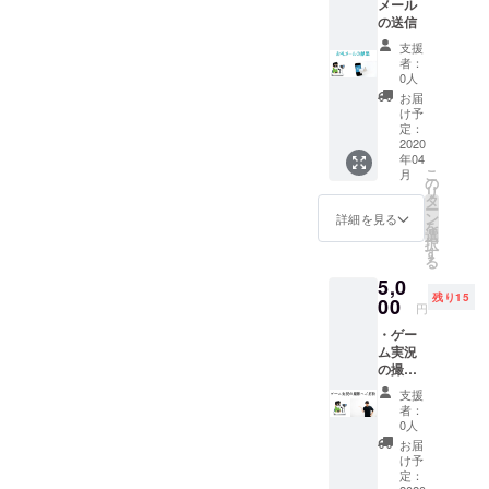
メール
の送信
支援
者：
0人
お届
け予
定：
2020
年04
こ
月
の
リ
タ
ー
ン
詳細を見る
を
選
択
す
る
5,0
残り15
00
円
・ゲー
ム実況
の撮影
にご招
支援
待いた
者：
しま
0人
す。
お届
ゲーム
け予
は未定
定：