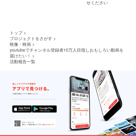
ゲーム
せください
（PS4
）とオ
ンライ
ン環境
は用意
してい
トップ
>
ただく
プロジェクトをさがす
>
ことに
映像・映画
>
なりま
す。 ※
youtubeでチャンネル登録者10万人目指しおもしろい動画を
直接
届けたい！
>
会って
活動報告一覧
撮影す
るわけ
ではな
いので
ご安心
くださ
い。