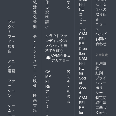
域
作
す
PFI
ん・安
活
る
る
RE
全への
性
資
コ
取り組
化
料
ミュ
み
プロ
音
請
ニ
ニュー
ダク
楽
求
ティ
ス
ト
CAM
ヘルプ
クラウドファ
フー
チ
PFI
お問い
ンディングの
ド・
ャ
RE
合わせ
ノウハウを無
飲食
レ
Crea
料で学ぼう
店
ン
tion
各種規定
CAMPFIRE
ジ
CAM
アカデミー
アニ
ス
利用規
PFI
メ・
ポ
約
RE
漫画
ー
CA
説
細則
for
ツ
MP
明
プライ
Soci
ファ
映
FI
会
バシー
al
ッ
像
RE
・
ポリ
Goo
ショ
・
ア
相
シー
d
ン
映
カ
談
特定商
CAM
画
デ
会
取引法
PFI
ゲー
書
ミ
に基づ
RE
ム・
籍
ー
く表記
for
サー
・
と