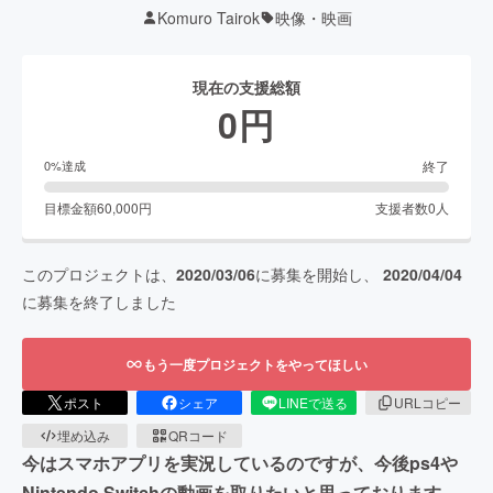
Komuro Tairok
映像・映画
現在の支援総額
0
円
終了
0
%達成
目標金額
60,000
円
支援者数
0
人
このプロジェクトは、
2020/03/06
に募集を開始し、
2020/04/04
に募集を終了しました
もう一度プロジェクトをやってほしい
ポスト
シェア
LINEで送る
URLコピー
埋め込み
QRコード
今はスマホアプリを実況しているのですが、今後ps4や
Nintendo Switchの動画を取りたいと思っております。