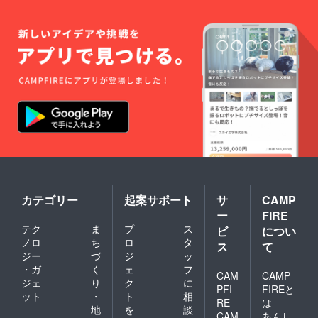
カテゴリー
起案サポート
サ
CAMP
ー
FIRE
テク
ま
プ
ス
ビ
につい
ノロ
ち
ロ
タ
ス
て
ジー
づ
ジ
ッ
・ガ
く
ェ
フ
CAM
CAMP
ジェ
り
ク
に
PFI
FIREと
ット
・
ト
相
RE
は
地
を
談
CAM
あんし