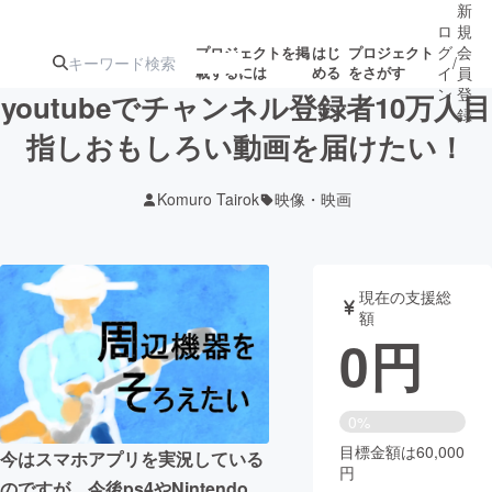
新
ロ
規
グ
会
プロジェクトを掲
はじ
プロジェクト
/
載するには
める
をさがす
イ
員
ン
登
youtubeでチャンネル登録者10万人目
録
指しおもしろい動画を届けたい！
人気のプロ
注目のリ
注目の新着プロ
募集終了が近いプ
もうすぐ公開
Komuro Tairok
映像・映画
ジェクト
ターン
ジェクト
ロジェクト
されます
アート・写真
音楽
現在の支援総
額
0
円
テクノロジー・ガジェット
ゲーム・サ
映像・映画
書籍・雑誌
0%
目標金額は60,000
今はスマホアプリを実況している
円
ビジネス・起業
チャレンジ
のですが、今後ps4やNintendo