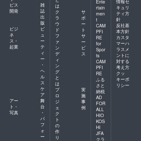
情報セ
Ente
ビス
雑
は
キュリ
rtain
開発
誌
ク
サ
ティ方
men
出
ラ
ポ
針
t
版
ウ
ー
反社基
CAM
ビジ
ビ
ド
ト
本方針
PFI
ネ
ュ
フ
サ
カスタ
RE
ス・
ー
ァ
ー
マーハ
for
起業
テ
ン
ビ
ラスメ
Spor
ィ
デ
ス
ントに
ts
ー
ィ
対する
CAM
・
ン
考え方
PFI
ヘ
グ
クッ
RE
ル
と
キーポ
ふる
ス
は
リシー
さと
ケ
プ
実
納税
ア
ロ
施
AD
アー
舞
ジ
事
FOR
ト・
台
ェ
例
ALL
写真
・
ク
HIO
パ
ト
KOS
フ
の
HI
ォ
作
JFA
ー
り
クラ