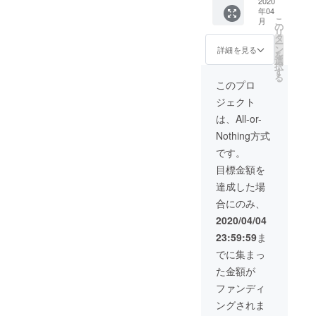
ですが
2020
年04
目標金
こ
月
額に達
の
リ
すれば
タ
ー
switch
ン
詳細を見る
を
も可能
選
択
です
す
る
が、 基
このプロ
本PS４
ジェクト
のゲー
ムの撮
は、All-or-
影で
Nothing方式
す。 ・
お礼
です。
メール
目標金額を
の送信
【日
達成した場
程】 詳
合にのみ、
細は未
定です
2020/04/04
が
23:59:59
ま
2020/4
月以降
でに集まっ
になり
た金額が
ます。
【場
ファンディ
所】オ
ングされま
ンライ