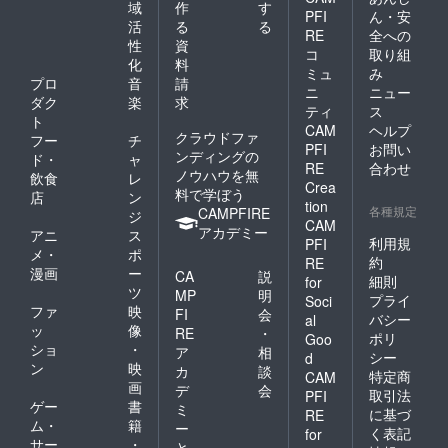
域
作
す
PFI
ん・安
活
る
る
RE
全への
性
資
コ
取り組
化
料
ミュ
み
プロ
音
請
ニ
ニュー
ダク
楽
求
ティ
ス
ト
CAM
ヘルプ
クラウドファ
フー
チ
PFI
お問い
ンディングの
ド・
ャ
RE
合わせ
ノウハウを無
飲食
レ
Crea
料で学ぼう
店
ン
tion
各種規定
CAMPFIRE
ジ
CAM
アカデミー
アニ
ス
利用規
PFI
メ・
ポ
約
RE
漫画
ー
CA
説
細則
for
ツ
MP
明
プライ
Soci
ファ
映
FI
会
バシー
al
ッ
像
RE
・
ポリ
Goo
ショ
・
ア
相
シー
d
ン
映
カ
談
特定商
CAM
画
デ
会
取引法
PFI
ゲー
書
ミ
に基づ
RE
ム・
籍
ー
く表記
for
サー
・
と