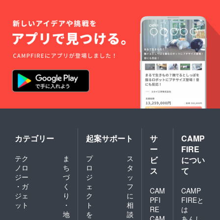
カテゴリー
起案サポート
サ
CAMP
ー
FIRE
テク
ま
プ
ス
ビ
につい
ノロ
ち
ロ
タ
ス
て
ジー
づ
ジ
ッ
・ガ
く
ェ
フ
CAM
CAMP
ジェ
り
ク
に
PFI
FIREと
ット
・
ト
相
RE
は
地
を
談
CAM
あんし