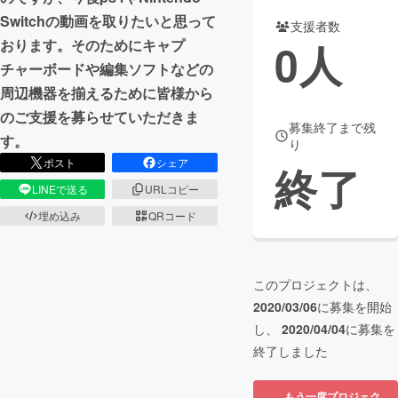
Switchの動画を取りたいと思って
支援者数
まちづくり・地域活性化
0
人
おります。そのためにキャプ
チャーボードや編集ソフトなどの
CAMPFIRE for Social Good
CAMPFIRE Creation
周辺機器を揃えるために皆様から
CAMPFIREふるさと納税
machi-ya
コミュニティ
のご支援を募らせていただきま
募集終了まで残
す。
り
ポスト
シェア
終了
LINEで送る
URLコピー
埋め込み
QRコード
このプロジェクトは、
2020/03/06
に募集を開始
し、
2020/04/04
に募集を
終了しました
もう一度プロジェク