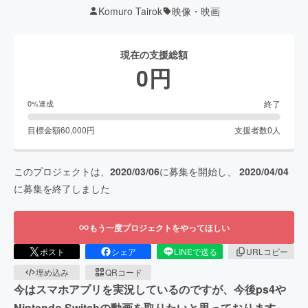
Komuro Tairok
映像・映画
現在の支援総額
0
円
終了
0
%達成
目標金額
60,000
円
支援者数
0
人
このプロジェクトは、
2020/03/06
に募集を開始し、
2020/04/04
に募集を終了しました
もう一度プロジェクトをやってほしい
ポスト
シェア
LINEで送る
URLコピー
埋め込み
QRコード
今はスマホアプリを実況しているのですが、今後ps4や
Nintendo Switchの動画を取りたいと思っております。