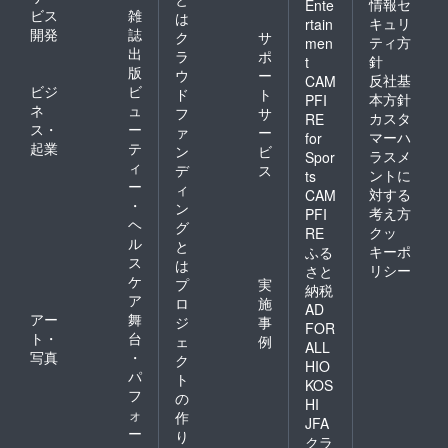
情報セ
Ente
ビス
雑
は
キュリ
rtain
開発
誌
ク
サ
ティ方
men
出
ラ
ポ
針
t
版
ウ
ー
反社基
CAM
ビジ
ビ
ド
ト
本方針
PFI
ネ
ュ
フ
サ
カスタ
RE
ス・
ー
ァ
ー
マーハ
for
起業
テ
ン
ビ
ラスメ
Spor
ィ
デ
ス
ントに
ts
ー
ィ
対する
CAM
・
ン
考え方
PFI
ヘ
グ
クッ
RE
ル
と
キーポ
ふる
ス
は
リシー
さと
ケ
プ
実
納税
ア
ロ
施
AD
アー
舞
ジ
事
FOR
ト・
台
ェ
例
ALL
写真
・
ク
HIO
パ
ト
KOS
フ
の
HI
ォ
作
JFA
ー
り
クラ