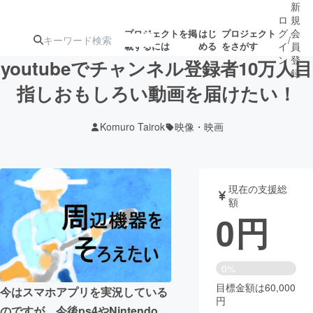
新
ロ
規
グ
会
プロジェクトを掲
はじ
プロジェクト
/
載するには
める
をさがす
イ
員
ン
登
youtubeでチャンネル登録者10万人目
録
指しおもしろい動画を届けたい！
人気のプロ
注目のリ
注目の新着プロ
募集終了が近いプ
もうすぐ公開
Komuro Tairok
映像・映画
ジェクト
ターン
ジェクト
ロジェクト
されます
アート・写真
音楽
現在の支援総
額
0
円
テクノロジー・ガジェット
ゲーム・サ
映像・映画
書籍・雑誌
0%
目標金額は60,000
今はスマホアプリを実況している
円
ビジネス・起業
チャレンジ
のですが、今後ps4やNintendo