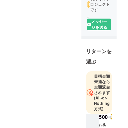
ロジェクト
です
。
メッセー
ジを送る
リターンを
選ぶ
目標金額
未達なら
全額返金
されます
(All-or-
Nothing
方式)
500
円
お礼