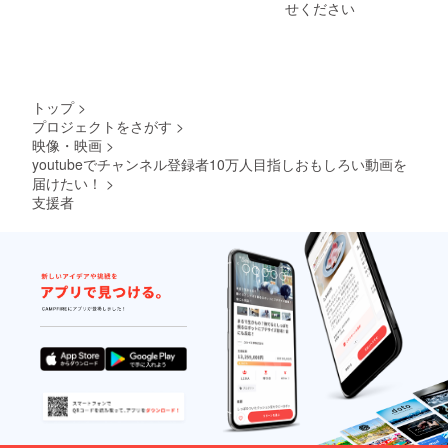
ゲーム
せください
（PS4
）とオ
ンライ
ン環境
は用意
してい
トップ
>
ただく
プロジェクトをさがす
>
ことに
映像・映画
>
なりま
す。 ※
youtubeでチャンネル登録者10万人目指しおもしろい動画を
直接
届けたい！
>
会って
支援者
撮影す
るわけ
ではな
いので
ご安心
くださ
い。