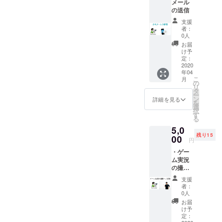
メール
の送信
支援
者：
0人
お届
け予
定：
2020
年04
こ
月
の
リ
タ
ー
ン
詳細を見る
を
選
択
す
る
5,0
残り15
00
円
・ゲー
ム実況
の撮影
にご招
支援
待いた
者：
しま
0人
す。
お届
ゲーム
け予
は未定
定：