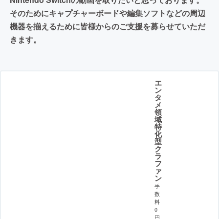
そのためにキャプチャーボードや編集ソフトなどの周辺
機器を揃えるために皆様からのご支援を募らせていただ
きます。
エ
ン
タ
メ
領
域
特
化
型
ク
ラ
フ
ァ
ン
手
数
料
0
円