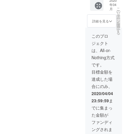
ですが
2020
年04
目標金
こ
月
額に達
の
リ
すれば
タ
ー
switch
ン
詳細を見る
を
も可能
選
択
です
す
る
が、 基
このプロ
本PS４
ジェクト
のゲー
ムの撮
は、All-or-
影で
Nothing方式
す。 ・
お礼
です。
メール
目標金額を
の送信
【日
達成した場
程】 詳
合にのみ、
細は未
定です
2020/04/04
が
23:59:59
ま
2020/4
月以降
でに集まっ
になり
た金額が
ます。
【場
ファンディ
所】オ
ングされま
ンライ