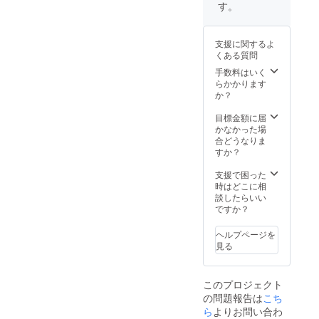
ンによ
す。
るもの
（通話
がある
支援に関するよ
場合
くある質問
Discord
、
手数料はいく
Skype
らかかります
など）
か？
【交通
費、滞
目標金額に届
在費に
かなかった場
つい
合どうなりま
て】 オ
すか？
ンライ
ン上で
支援で困った
の撮影
時はどこに相
になる
談したらいい
ので、
ですか？
交通費
などは
ヘルプページを
一切か
見る
かりま
せんん
が、一
このプロジェクト
緒にプ
の問題報告は
こち
レイで
きる
ら
よりお問い合わ