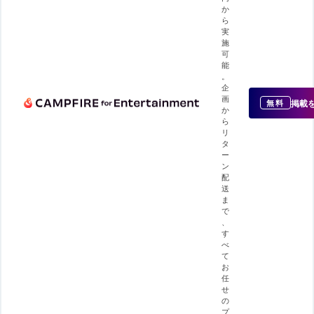
か
ら
実
施
可
能
。
企
画
掲載
無料
か
ら
リ
タ
ー
ン
配
送
ま
で
、
す
べ
て
お
任
せ
の
プ