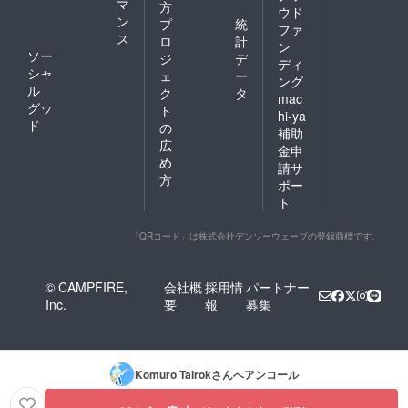
マ
方
ウド
ン
プ
統
ファ
ス
ロ
計
ン
ソー
ジ
デ
ディ
シャ
ェ
ー
ング
ル
ク
タ
mac
グッ
ト
hi-ya
ド
の
補助
広
金申
め
請サ
方
ポー
ト
「QRコード」は株式会社デンソーウェーブの登録商標です。
© CAMPFIRE,
会社概
採用情
パートナー
Inc.
要
報
募集
Komuro Tairok
さんへアンコール