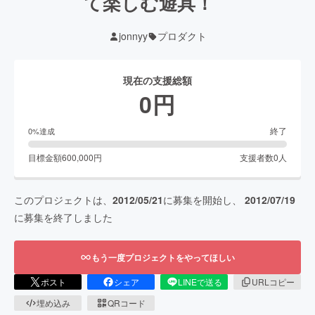
て楽しむ遊具！
jonnyy
プロダクト
現在の支援総額
0
円
終了
0
%達成
目標金額
600,000
円
支援者数
0
人
このプロジェクトは、
2012/05/21
に募集を開始し、
2012/07/19
に募集を終了しました
もう一度プロジェクトをやってほしい
ポスト
シェア
LINEで送る
URLコピー
埋め込み
QRコード