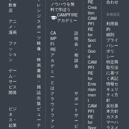
RE
合わせ
ノウハウを無
飲食
レ
Crea
料で学ぼう
店
ン
tion
各種規定
CAMPFIRE
ジ
CAM
アカデミー
アニ
ス
利用規
PFI
メ・
ポ
約
RE
漫画
ー
CA
説
細則
for
ツ
MP
明
プライ
Soci
ファ
映
FI
会
バシー
al
ッ
像
RE
・
ポリ
Goo
ショ
・
ア
相
シー
d
ン
映
カ
談
特定商
CAM
画
デ
会
取引法
PFI
ゲー
書
ミ
に基づ
RE
ム・
籍
ー
く表記
for
サー
・
と
情報セ
Ente
ビス
雑
は
キュリ
rtain
開発
誌
ク
サ
ティ方
men
出
ラ
ポ
針
t
版
ウ
ー
反社基
CAM
ビジ
ビ
ド
ト
本方針
PFI
ネ
ュ
フ
サ
カスタ
RE
ス・
ー
ァ
ー
マーハ
for
起業
テ
ン
ビ
ラスメ
Spor