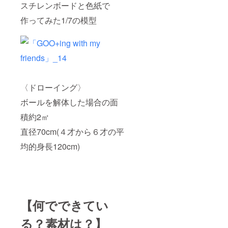
スチレンボードと色紙で
作ってみた1/7の模型
〈ドローイング〉
ボールを解体した場合の面
積約2㎡
直径70cm(４才から６才の平
均的身長120cm)
【何でできてい
る？素材は？】