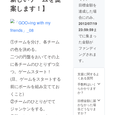
foam)で作った
目標金額を
「GOO+ing」実
案します！】
物サイズをプレ
達成した場
ゼントします。
合にのみ、
今だけがグッド
チャンスで
2012/07/19
す！！
23:59:59
ま
でに集まっ
①チームを分け、各チーム
た金額が
ファンディ
の色を決める。
ングされま
二つの円盤をおいてその上
す。
に各チームのひとりずつ立
つ。ゲームスタート！
支援に関するよ
くある質問
(旦、ゲームをスタートする
手数料はいく
前にボールを組み立ててお
らかかります
か？
くこと)
②チームのひとりがでて
目標金額に届
かなかった場
ジャンケンをする。
合どうなりま
すか？