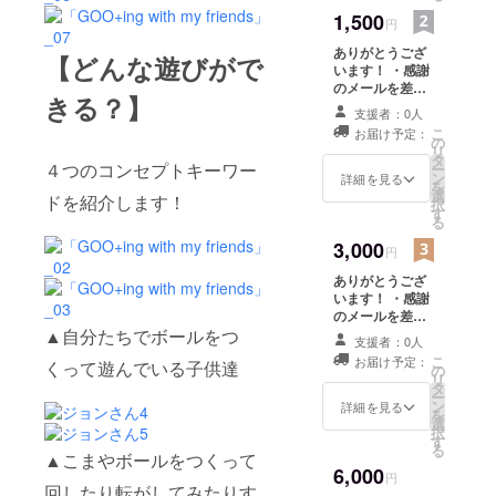
れからもっ
1,500
円
と沢山の子
供達に
ありがとうござ
【どんな遊びがで
います！ ・感謝
「Goo+ing」
のメールを差し
きる？】
の存在を
上げます！ ・
支援者：0人
「GOO+ing」の
知ってもら
こ
お届け予定：
オリジナルシー
の
いたいので
リ
ルプレゼント！
タ
４つのコンセプトキーワー
ー
す！皆さん
ン
詳細を見る
を
選
の支援をお
ドを紹介します！
択
す
待ちしてお
る
りますので
3,000
円
是非パトロ
ありがとうござ
ンになって
います！ ・感謝
のメールを差し
ください！
▲自分たちでボールをつ
上げます。 ・
支援者：0人
ありがとう
「GOO+ing」の
こ
お届け予定：
くって遊んでいる子供達
ございま
オリジナルシー
の
リ
ルをプレゼン
タ
す！
ー
ト！ ・図面をポ
ン
詳細を見る
を
何かご質問
ストカードにし
選
択
て２枚プレゼン
ありました
す
る
▲こまやボールをつくって
トします。
らどんどん
6,000
円
回したり転がしてみたりす
お願いしま