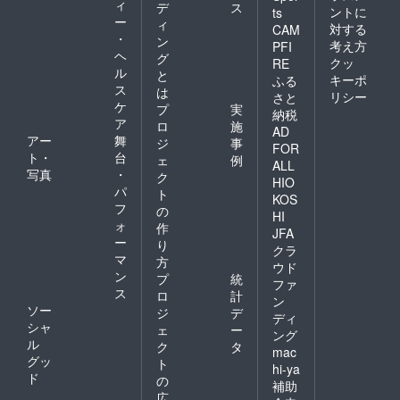
ィ
デ
ス
ントに
ts
ー
ィ
対する
CAM
・
ン
考え方
PFI
ヘ
グ
クッ
RE
ル
と
キーポ
ふる
ス
は
リシー
さと
ケ
プ
実
納税
ア
ロ
施
AD
アー
舞
ジ
事
FOR
ト・
台
ェ
例
ALL
写真
・
ク
HIO
パ
ト
KOS
フ
の
HI
ォ
作
JFA
ー
り
クラ
マ
方
ウド
ン
プ
統
ファ
ス
ロ
計
ン
ソー
ジ
デ
ディ
シャ
ェ
ー
ング
ル
ク
タ
mac
グッ
ト
hi-ya
ド
の
補助
広