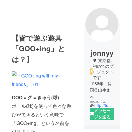
【皆で遊ぶ遊具
「GOO+ing」と
jonnyy
は？】
東京都
初めてのプ
ロジェクト
です
1988年 韓
国釜山生ま
れ
GOO = グ = きゅう(球)
慶州出身
http://funnyyyjonnyyy.blogspot.com/
ボール(球)を使って色々な遊
メッセー
びができるという意味で
武蔵野美術
ジを送る
大学 工芸
「GOO+ing」という名前を
工業デザイ
付けました。