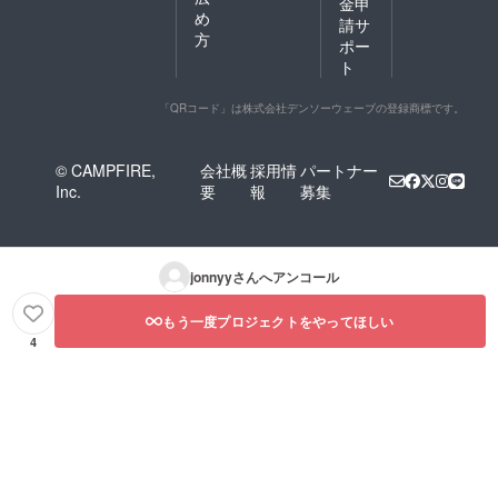
金申
め
請サ
方
ポー
ト
「QRコード」は株式会社デンソーウェーブの登録商標です。
© CAMPFIRE,
会社概
採用情
パートナー
Inc.
要
報
募集
jonnyy
さんへアンコール
もう一度プロジェクトをやってほしい
4