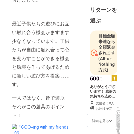
ン学科 2012
リターンを
年 卒業
株式会社ハ
選ぶ
最近子供たちの遊びにお互
シモト
(Hashy) 企
い触れ合う機会がますます
目標金額
画開発部デ
少なくなっています。子供
未達なら
ザイナー
全額返金
たちが自由に触れ合って心
されます
今回卒業制
を交わすことができる機会
(All-or-
作の
Nothing
と環境を作ってあげるため
「Goo+ing」
方式)
に新しい遊び方を提案しま
を記載して
500
円
いただくこ
す。
ありがとうござ
とになりま
います！ 感謝の
した！今ま
気持ちを込めお
一人ではなく、皆で遊ぶ！
礼のメールを差
で遊具の制
支援者：0人
それがこの遊具のポイン
し上げます。
作は２点ほ
こ
お届け予定：
の
リ
ト！
どでまだま
タ
ー
ン
詳細を見る
だ不足なの
を
選
択
ですが、こ
す
る