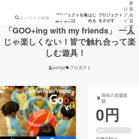
新
ロ
規
グ
会
プロジェクトを掲
はじ
プロジェクト
/
載するには
める
をさがす
イ
員
ン
登
「GOO+ing with my friends」 一人
録
じゃ楽しくない！皆で触れ合って楽
しむ遊具！
人気のプロ
注目のリ
注目の新着プロ
募集終了が近いプ
もうすぐ公開
ジェクト
ターン
ジェクト
ロジェクト
されます
jonnyy
プロダクト
アート・写真
音楽
現在の支援総
テクノロジー・ガジェット
ゲーム・サ
額
0
円
映像・映画
書籍・雑誌
0%
ビジネス・起業
チャレンジ
目標金額は