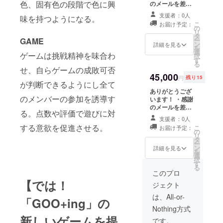
色、固有色の段階で色に興
体パズルを差し
のメールを差し
上げます。 ・ま
上げますよ！ ・
支援者：0人
味を持つようになる。
た、
「GOO+ing」の
こ
お届け予定：
「GOO+ing」の
オリジナルシー
の
リ
遊び方の冊子を
ルをパトロンの
タ
GAME
ー
プレゼントしま
皆様に！ ・図面
ン
詳細を見る
を
す！
のポストカード
選
ゲームは挑戦精神を味合わ
択
をプレゼントし
す
る
ます。 ・
せ、自らゲームの成敗可否
「GOO+ing」オ
45,000
円
残り15
が判断できるようにし全て
リジナルの２０
１２年カレン
ありがとうござ
のメンバーの参加を誘導す
ダーを差し上げ
います！ ・感謝
ます。 ・また、
のメールを差し
る。点数や評価で遊びに対
「GOO+ing」の
上げますよ！ ・
支援者：0人
遊び方の冊子を
「GOO+ing」の
する意欲を促進させる。
こ
お届け予定：
プレゼントしま
オリジナルシー
の
リ
す！ ・
ルをパトロンの
タ
ー
「GOO+ing」の
皆様に！ ・図面
ン
詳細を見る
を
素材（EVA
のポストカード
選
択
foam)で作った
をプレゼントし
す
る
「GOO+ing」
ます。 ・また、
このプロ
1/2バージョンを
「GOO+ing」の
【では！
ジェクト
プレゼント。今
遊び方の冊子を
がグッドチャン
プレゼントしま
は、All-or-
「GOO+ing」の
スです！！
す！ ・
Nothing方式
「GOO+ing」の
新しいゲームを提
素材（EVA
です。