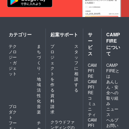
カテゴリー
起案サポート
サ
CAMP
ー
FIRE
テク
ま
プ
ス
ビ
につい
ノロ
ち
ロ
タ
ス
て
ジー
づ
ジ
ッ
・ガ
く
ェ
フ
CAM
CAMP
ジェ
り
ク
に
PFI
FIREと
ット
・
ト
相
RE
は
地
を
談
CAM
あんし
域
作
す
PFI
ん・安
活
る
る
RE
全への
性
資
コ
取り組
化
料
ミュ
み
プロ
音
請
ニ
ニュー
ダク
楽
求
ティ
ス
ト
CAM
ヘルプ
クラウドファ
フー
チ
PFI
お問い
ンディングの
ド・
ャ