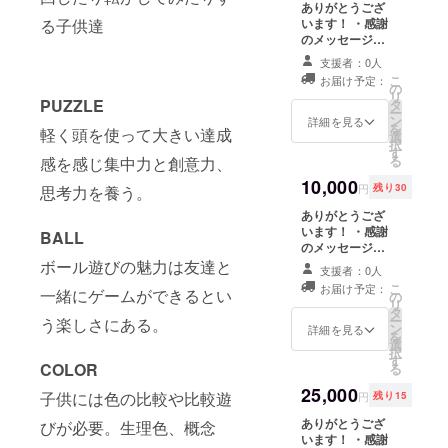
ありがとうござ
す〜
る子供達
います！ ・感謝
のメッセージを
送ります。 ・
支援者：0人
「GOO+ing」の
こ
お届け予定：
オリジナルシー
の
リ
PUZZLE
ルをプレゼント
タ
ー
します。 ・
ン
詳細を見る
を
軽く頭を使って大きい達成
「GOO+ing」の
選
択
図面をポスト
す
る
感を感じ集中力と創意力、
カードにしてプ
レゼント！ ・
10,000
円
残り30
思考力を養う。
「GOO+ing」ミ
ニバージョン
ありがとうござ
(A4サイズ)の立
います！ ・感謝
BALL
体パズルを差し
のメッセージを
上げます。
送ります。 ・
ボール遊びの魅力は友達と
支援者：0人
「GOO+ing」の
こ
お届け予定：
一緒にゲームができるとい
オリジナルシー
の
リ
ルをプレゼント
タ
ー
う楽しさにある。
します。 ・
ン
詳細を見る
を
「GOO+ing」の
選
択
図面をポスト
す
COLOR
る
カードにしてプ
レゼント！ ・
25,000
子供には色の比較や比較遊
円
残り15
「GOO+ing」ミ
ニバージョン
ありがとうござ
びが必要。生理色、概念
(A4サイズ)の立
います！ ・感謝