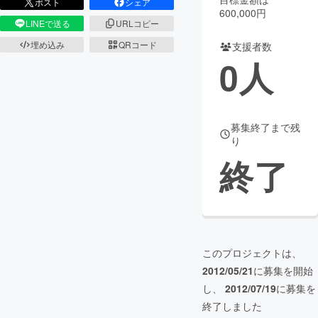
ポスト
シェア
600,000円
LINEで送る
URLコピー
まちづくり・地域活性化
埋め込み
QRコード
支援者数
0
人
CAMPFIRE for Social Good
CAMPFIRE Creation
CAMPFIREふるさと納税
machi-ya
コミュニティ
募集終了まで残
り
終了
このプロジェクトは、
2012/05/21
に募集を開始
し、
2012/07/19
に募集を
終了しました