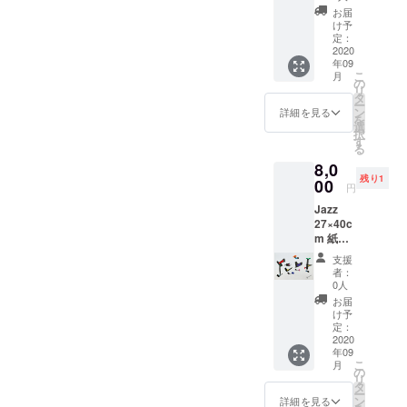
クリ
お届
ル、イ
け予
ンク、
定：
パステ
2020
年09
ル パネ
こ
月
ルなの
の
リ
でその
タ
ー
まま壁
ン
詳細を見る
を
に掛け
選
択
られま
す
る
す。
8,0
残り1
00
円
Jazz
27×40c
m 紙に
アクリ
支援
ル、イ
者：
ンク
0人
お届
け予
定：
2020
年09
こ
月
の
リ
タ
ー
ン
詳細を見る