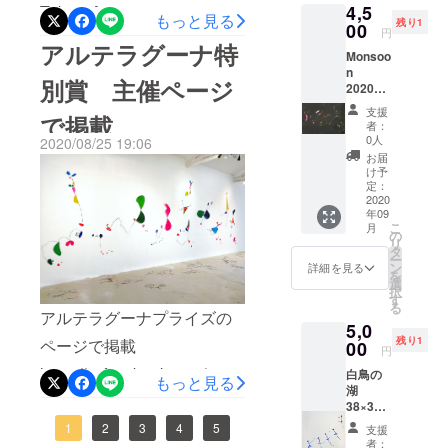
アートセンター世界のアー
ミュージア
4,5
Tokyo Autumn 2020この
もっと見る
残り1
ム、静岡)、
00
ティストと郵送によってコ
円
秋、有楽町 wall gallery で展
アルテラグーナ特
「第6回
Monsoo
ラボレーション中で
示させていただきます。今
KOKKA
n
別賞 主催ページ
す。 今後の
2020
Inspiration
年は実験段階とのことです
17×25c
支援
活動『エストニア芸術セン
KOKKA 賞」
で掲載
m 紙に
が、作品と壁、お店が混ざ
者：
アクリ
0人
ターよりオファー～コロナ
2020/08/25 19:06
りあっておもしろくなると
ル、イ
お届
ンク
のためキャンセル～』開始
け予
いいです。マイクロフード
定：
します。ご支援の程よろし
2020
&amp;アイデアマーケット
年09
くお願いいたします。
こ
月
https://yurakucho-micro.com/
の
リ
タ
https://camp-
ー
三菱地所／マイクロな食、
ン
詳細を見る
を
fire.jp/projects/view/292406f
選
コト、文化「カフェ＆展
択
す
る
acebook,Instagtamページ で
アルテラグーナプライズの
示」で有楽町再開発
5,0
随時レポートしておりま
残り1
ページで掲載
00
https://www-ryutsuu-
円
す。是非ご覧ください。イ
https://m.facebook.com/story.
biz.cdn.ampproject.org/v/s/w
白鳥の
もっと見る
湖
ンスタグラム
php?
ww.ryutsuu.biz/store/l12021
38×33c
http://instagram.com/shibuta
m 紙に
story_fbid=10158606412588
1
2
3
4
5
9.html/amp?
支援
アクリ
者：