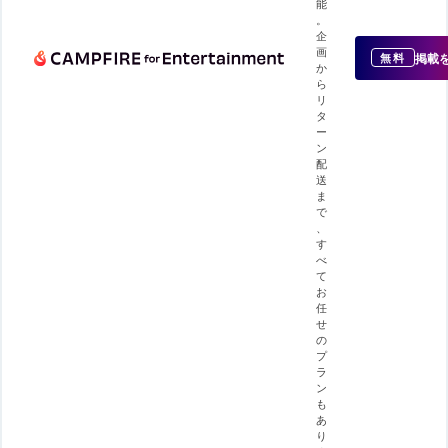
能
。
企
画
掲載
無料
か
ら
リ
タ
ー
ン
配
送
ま
で
、
す
べ
て
お
任
せ
の
プ
ラ
ン
も
あ
り