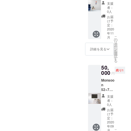
F10号サ
支援
イズ
者：
キャン
0人
バスか
お届
パネル
け予
お好き
定：
な曲、
2020
年11
歌、自
こ
月
然音を
の
リ
テーマ
タ
ー
に制作
ン
詳細を見る
を
いたし
選
択
ま
す
る
す。
50,
一点だ
残り1
け制作
000
円
させて
Monsoo
いただ
n
きま
52×74c
す。 ※
m 紙に
備考欄
支援
アクリ
にご要
者：
ル、イ
望をご
0人
ンク
記載く
お届
ださ
け予
い。 ※
定：
2020
備考欄
年09
にご記
こ
月