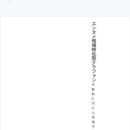
エ
ン
タ
メ
領
域
特
化
型
ク
ラ
フ
ァ
ン
手
数
料
0
円
か
ら
実
施
可