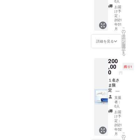
0人
望をご
ble
お届
記載く
73×62c
け予
ださ
m
定：
い。 ※
キャン
2021
年01
備考欄
バスに
こ
月
にご記
アクリ
の
リ
載がな
ル、イ
タ
ー
い場合
ンク 美
ン
詳細を見る
を
は、こ
術館は
選
択
ちらで
ソウル
す
る
テーマ
郊外に
200
を決め
ありま
させて
す。こ
,00
残り1
いただ
ちらは
0
円
きま
ニュー
す。 飾
ヨーク
１名さ
る場所
やワシ
ま限
がお決
ントン
定 制
まりで
でも展
作オー
支援
したら
示企画
ダー
者：
お知ら
をして
100×18
0人
せくだ
いま
0cm
お届
さい。
す。
キャン
け予
水彩紙
Line of
バス お
定：
にアク
thought
好きな
2021
年02
リル、
s 11/26
曲、
こ
月
イン
- 12/8
歌、自
の
リ
ク、水
の期間
然音を