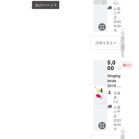
_artsFacebook
ル、イ
850&amp;id=96025353849
amp_js_v=a3&amp;amp_gs
0人
次のページ
...
ンク
お届
http://www.facebook.com/ka
Special awards in ARTE
a=1&amp;usqp=mq331AQF
け予
定：
oru.shibuta75リターン作品
LAGUNA PRIZE 2019-
KAGwASA%3D#aoh=15986
2020
年09
について問題、ご質問がご
20Residency program at
575456570&amp;referrer=htt
こ
月
の
ざいましたらどうか遠慮な
リ
Center For Art &amp;
タ
ps%3A%2F%2Fwww.googl
ー
ン
詳細を見る
く御連絡をお願いいたしま
を
Culture Espronceda
e.com&amp;amp_tf=From%
選
択
す。渋田薫
す
2018 『Earth Concerto
る
20%251%24s&amp;ampsha
shibutakaoru@gmail.com
5,0
Mediterranean』 Swing
re=https%3A%2F%2Fwww.r
残り1
00
円
Mozart 600×1500cm
yutsuu.biz%2Fstore%2Fl120
Singing
Collage #artelagunaprize
birds
219.html#マイクロフード
2019 レ
#espronceda
#マイクロフード&amp;アイ
イクス
支援
タジオ
者：
#savinatarsitano#mozart @a
デアマーケット #有楽町
ベルリ
0人
ンで制
rtelagunaprize
#三菱地所 #有楽町
お届
作 A6サ
け予
@espronceda
イズ 紙
wallgallery
定：
にアク
2020
@savinatarsitanoTatchers
年09
リル、
こ
月
インク
の
Art Management 掲載
リ
タ
ー