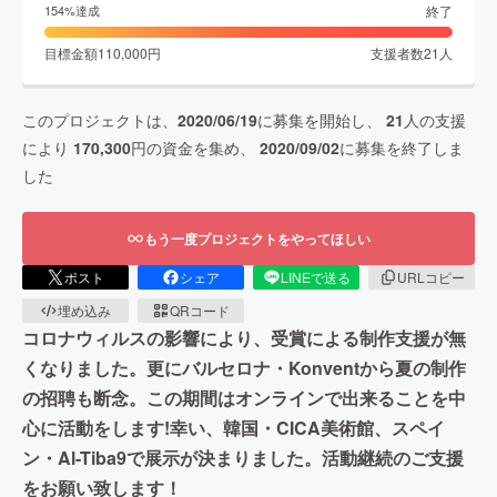
終了
154
%達成
目標金額
110,000
円
支援者数
21
人
このプロジェクトは、
2020/06/19
に募集を開始し、
21
人の支援
により
170,300
円の資金を集め、
2020/09/02
に募集を終了しま
した
もう一度プロジェクトをやってほしい
ポスト
シェア
LINEで送る
URLコピー
埋め込み
QRコード
コロナウィルスの影響により、受賞による制作支援が無
くなりました。更にバルセロナ・Konventから夏の制作
の招聘も断念。この期間はオンラインで出来ることを中
心に活動をします!幸い、韓国・CICA美術館、スペイ
ン・Al-Tiba9で展示が決まりました。活動継続のご支援
をお願い致します！