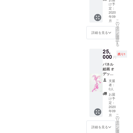
33×24c
け予
m 硬い
定：
ボード
2020
年09
なので
こ
月
そのま
の
リ
ま飾る
タ
ー
ことが
ン
詳細を見る
を
出来ま
選
択
す。
す
る
25,
残り1
000
円
パネル
絵画 オ
デッ
ト
支援
2018 パ
者：
ネルに
0人
紙 ア
お届
クリ
け予
ル、イ
定：
ンク
2020
年09
54×38×
こ
月
2cm
の
リ
タ
ー
ン
詳細を見る
を
選