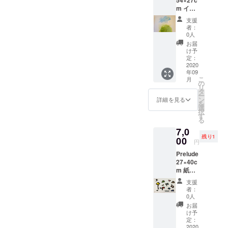
m イラ
スト
支援
ボー
者：
ド 画
0人
材 ア
お届
クリ
け予
ル、イ
定：
ンク ※
2020
年09
裏に落
こ
月
書きあ
の
リ
り。フ
タ
ー
レーム
ン
詳細を見る
を
に入れ
選
択
る場合
す
る
は透け
7,0
たりは
残り1
しませ
00
円
ん。
Prelude
27×40c
m 紙に
アクリ
支援
ル、イ
者：
ンク
0人
お届
け予
定：
2020