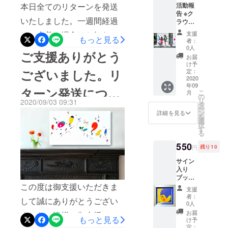
渋田薫
活動報
本日全てのリターンを発送
いている。
告 ※ク
いたしました。一週間経過
これまでに
ラウド
ファン
バルセロナ
支援
して未着の場合はお知らせ
ディン
もっと見る
者：
芸術文化セ
グペー
0人
ください。お受け取りの程
ご支援ありがとう
ジ・活
お届
動報告
よろしくお願いいたしま
け予
ンター
欄より
ございました。リ
定：
す。活動のお知らせ京都リ
Espronceda
2020
年09
、 サンタモ
ターン発送につい
サーチ/ 大京都 in 和束2020
こ
月
の
ニカ美術
リ
2020/09/03 09:31
タ
に参加中です。リサーチを
てお知らせ
ー
館、ロシア
ン
詳細を見る
を
元に大作スケッチDAN DAN
選
国立現代
択
す
る
アートセン
Cafeのパフェで休憩
ター
550
円
残り10
NCCA、 な
サイン
ど世界各地
入り
ブッダ
のアーティ
君ポス
この度は御支援いただきま
ストインレ
支援
トカー
者：
して誠にありがとうござい
ジデンスで
ド＋お
0人
礼状
制作発表を
お届
ました。皆様の御支援のお
14×14c
もっと見る
け予
行ってい
m ※フ
定：