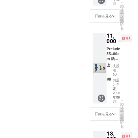
こ
月
フェス
の
リ
ティバ
タ
ー
ル展示
ン
詳細を見る
を
作品 紙
選
択
にアク
す
る
リル、
11,
イン
残り1
ク、水
000
円
彩
Prelude
55×80c
m 紙に
アクリ
支援
ル、イ
者：
ンク
0人
お届
け予
定：
2020
年09
こ
月
の
リ
タ
ー
ン
詳細を見る
を
選
択
す
る
13,
残り1