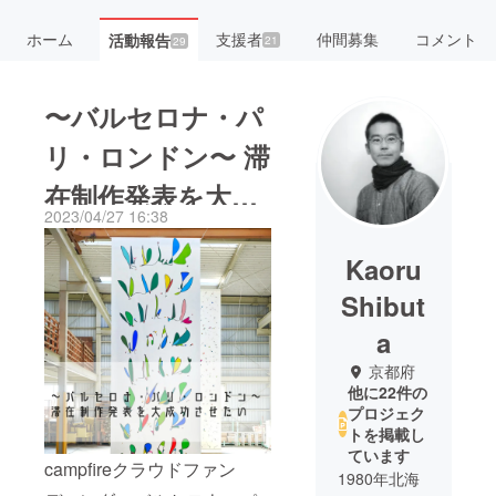
ホーム
支援者
仲間募集
コメント
活動報告
21
29
〜バルセロナ・パ
リ・ロンドン〜 滞
在制作発表を大成
2023/04/27 16:38
功させたい!
Kaoru
Shibut
a
京都府
他に22件の
プロジェク
トを掲載し
ています
campfireクラウドファン
1980年北海