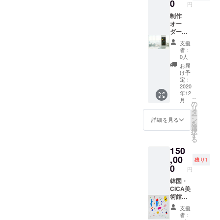
0
渡しで
円
す。フ
制作
レーム
オー
などは
ダー
ご用意
100×10
くださ
支援
0cm又
い。 仕
者：
は
上がり
0人
135×80
次第発
お届
cm
送致し
け予
キャン
定：
ます。
バス お
2020
年12
好きな
こ
月
曲、
の
リ
歌、自
タ
ー
然音を
ン
詳細を見る
を
テーマ
選
択
に制作
す
る
いたし
150
ま
す。
,00
残り1
一点だ
0
円
け制作
させて
韓国・
いただ
CICA美
きま
術館
す。 ※
入選作
支援
備考欄
品
者：
にご要
Ensem