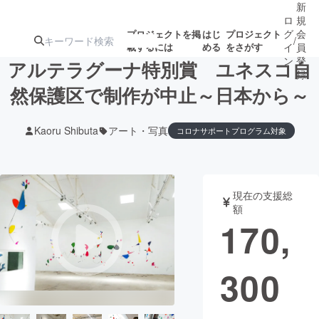
新
ロ
規
グ
会
プロジェクトを掲
はじ
プロジェクト
/
載するには
める
をさがす
イ
員
ン
登
アルテラグーナ特別賞 ユネスコ自
録
然保護区で制作が中止～日本から～
人気のプロ
注目のリ
注目の新着プロ
募集終了が近いプ
もうすぐ公開
Kaoru Shibuta
アート・写真
コロナサポートプログラム対象
ジェクト
ターン
ジェクト
ロジェクト
されます
アート・写真
音楽
現在の支援総
額
170,
テクノロジー・ガジェット
ゲーム・サ
映像・映画
書籍・雑誌
300
ビジネス・起業
チャレンジ