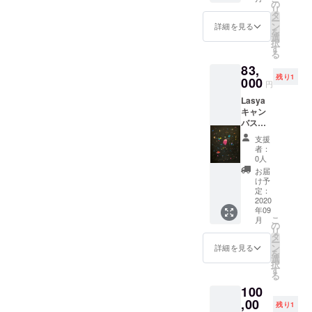
載がな
の
リ
い場合
タ
ー
は、こ
ン
詳細を見る
を
ちらで
選
択
テーマ
す
る
を決め
83,
させて
残り1
000
いただ
円
きま
Lasya
す。 飾
キャン
る場所
バスに
がお決
アクリ
まりで
支援
ル、イ
したら
者：
ンク
お知ら
0人
100×70
せくだ
お届
cm
さい。
け予
定：
水彩紙
2020
にアク
年09
リル、
こ
月
の
イン
リ
タ
ク、水
ー
ン
彩を主
詳細を見る
を
選
に使用
択
す
しま
る
す。 紙
100
の状態
,00
でのお
残り1