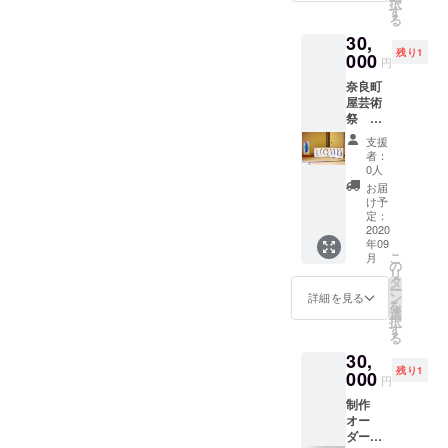
択
す
る
30,
残り1
000
円
奈良町
屋芸術
祭 は
ならあ
支援
と
者：
2016
0人
入選作
お届
品 風炉
け予
屏風
定：
60×180
2020
年09
cm
こ
月
(60×90
の
リ
×2 二
タ
ー
つ折り)
ン
詳細を見る
を
和紙に
選
択
アクリ
す
る
ル ※人
30,
物画は
残り1
付きま
000
円
せん
制作
オー
ダー