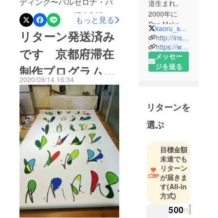
ディング〜バルセロナ・パ
道生まれ。
2000年に
リ・ロンドン〜滞在制作発
もっと見る
Pan Make-
kaoru_shibuta
表を大成功させたい! ７月開
リターン発送済み
up School、
http://instagram.com/shibuta_arts
始までにお気に入り登録数
2003年に
https://www.saatchiart.com/shibuta777
です 京都府滞在
を増やしたいので、ぜひお
メッセー
Kanebo
ジを送る
Make-up
制作プログラムの
気に入りボタンをお願いし
Institute 卒
2020/09/14 16:34
ますhttps://camp-
お知らせ
業。 北海道
fire.jp/projects/581310/previ
の大自然で
リターンを
ew?
のびのびと
育つ。 絵画
選ぶ
token=3p4fjuq5&amp;utm_c
作家であり
ampaign=cp_po_share_proj
ながら、 音
目標金額
ects_preview&amp;fbclid=P
に関心を抱
未達でも
き、 音が色
AAaaq0LzDeAtkz5JqCd2_C
リターン
や形と なっ
が届きま
Oy8sIZ2cCqoIaS6ltfAFjMZ2
て現れる様
す
(All-in
VWvz4h5p3z5yn8何卒よろ
方式)
子を元に即
しくお願い申し上げます。
興的かつ共
500
円
感覚的に描