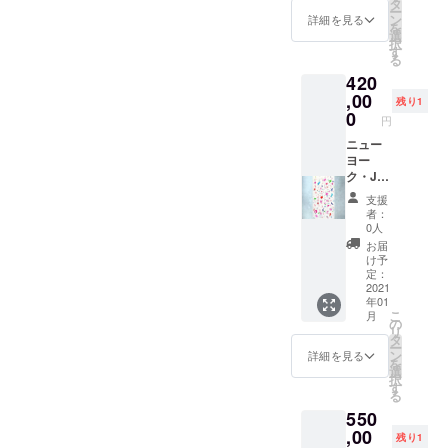
タ
ー
彩を主
テーマ
ン
詳細を見る
を
に使用
に制作
選
択
しま
いたし
す
る
す。 紙
ま
420
の状態
す。
でのお
一点だ
,00
残り1
渡しで
け制作
0
円
す。フ
させて
レーム
いただ
ニュー
などは
きま
ヨー
ご用意
す。 ※
ク・Joy
くださ
備考欄
Of
支援
い。 仕
にご要
Color
者：
上がり
望をご
入選作
0人
次第発
記載く
品 2019
お届
送致し
ださ
バルセ
け予
ます。
い。 ※
ロナ芸
定：
備考欄
術セン
2021
年01
にご記
ター
こ
月
載がな
Espron
の
リ
い場合
ceda 滞
タ
ー
は、こ
在制作
ン
詳細を見る
を
ちらで
品 Joy
選
択
テーマ
2019
す
る
を決め
200×10
550
させて
0cm バ
いただ
ルセロ
,00
残り1
きま
ナから