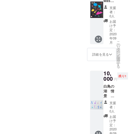
was
born
支援
27×21c
者：
m その
0人
まま壁
お届
に掛け
け予
られま
定：
す。
2020
年09
こ
月
の
リ
タ
ー
ン
詳細を見る
を
選
択
す
る
10,
残り1
000
円
白鳥の
湖 情
景
2018
支援
37×54c
者：
m ベル
0人
リン
お届
パ
け予
フォー
定：
ミング
2020
年09
アーツ