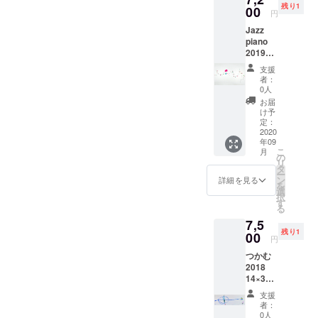
残り1
00
円
Jazz
piano
2019
23×33c
支援
m 紙に
者：
アクリ
0人
ル、イ
お届
ンク
け予
定：
2020
年09
こ
月
の
リ
タ
ー
ン
詳細を見る
を
選
択
す
る
7,5
残り1
00
円
つかむ
2018
14×38c
m パネ
支援
ルに
者：
紙 ア
0人