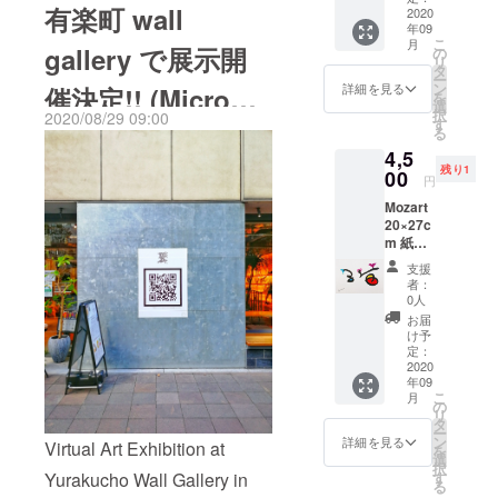
かげで活動を続け、制作に
有楽町 wall
る。 主な受
レーム
2020
年09
は付き
集中する事が出来ます。リ
賞歴に
こ
月
ませ
gallery で展示開
の
リ
「14th Arte
ターン作品はまだまだ未熟
ん。ご
タ
ー
注意く
Laguna
ン
詳細を見る
催決定!! (Micro
ではございますが、飾って
を
ださ
選
Prize 「特別
択
2020/08/29 09:00
い。
す
いただいたり、保管してい
Food & Idea
る
賞」
4,5
ただけたら幸いです。9/1か
(Arsenal,
Market)
残り1
00
円
ヴェネツィ
ら京都府のプログラム、大
Mozart
ア)、 EX-
京都in和束2020で和束町に
20×27c
TEMPORE
m 紙に
滞在制作に入っておりま
PTUJ 2021
アクリ
支援
ル、イ
す。小品 9/650cm以上の
審査員特別
者：
ンク
0人
賞 (PTUJ, ス
作品 9/15制作依頼 出来
お届
ロベニ ア)、
け予
次第を予定しております。
定：
「第13回紙
2020
発送までお待ちいただけた
のアート
年09
こ
月
フェスティ
ら幸いです。活動報告芸術
の
リ
タ
バル・大
ー
祭、ギャラリー公募、情報
ン
詳細を見る
Virtual Art Exhibition at
を
賞」 (ふじ・
選
誌エリザベスジョーンズ
択
す
Yurakucho Wall Gallery in
紙のアート
る