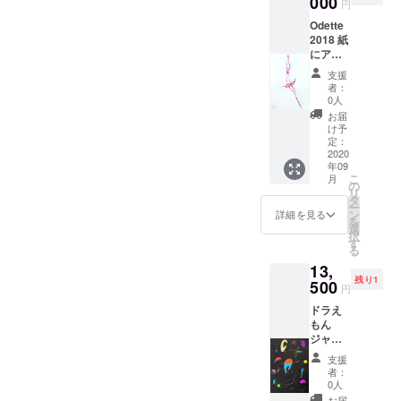
000
円
Odette
2018 紙
にアク
リル、
支援
インク
者：
0人
お届
け予
定：
2020
年09
こ
月
の
リ
タ
ー
ン
詳細を見る
を
選
択
す
る
13,
残り1
500
円
ドラえ
もん
ジャ
ズ
支援
イラス
者：
トボー
0人
ド
お届