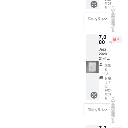
年09
こ
月
の
リ
タ
ー
ン
詳細を見る
を
選
択
す
る
7,0
残り1
00
円
Jazz
2020
21×18c
m 紙に
支援
イン
者：
ク、水
0人
彩
お届
け予
定：
2020
年09
こ
月
の
リ
タ
ー
ン
詳細を見る
を
選
択
す
る
7,2