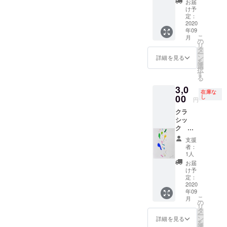
お届
送致し
け予
ます。
定：
2020
年09
こ
月
の
リ
タ
ー
ン
詳細を見る
を
選
択
す
る
3,0
在庫な
00
し
円
クラ
シッ
ク
27×19c
支援
m 紙に
者：
アクリ
1人
ル、イ
お届
ンク
け予
定：
2020
年09
こ
月
の
リ
タ
ー
ン
詳細を見る
を
選