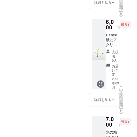
ン
https://m.facebook.com/Tatch
詳細を見る
を
選
択
ersARTmanagement/photos/
す
る
a.152264941458246/45388
6,0
残り1
00
円
35992801097/?
Dance
type=3&amp;source=48新
紙にア
クリ
作 シェエラザード9月から
ル、イ
支援
京都リサーチ・大京都in和
ンク
者：
20×22c
0人
束の滞在制作のためお茶の
m
お届
け予
まち和束町に入ります雲の
定：
2020
平山荘アーティストインレ
年09
こ
月
ジデンス
の
リ
タ
https://twitter.com/kumonodai
ー
ン
詳細を見る
を
選
rahut/status/1298096144598
択
す
る
220802?s=20
7,0
残り1
00
円
水の精
54×27c