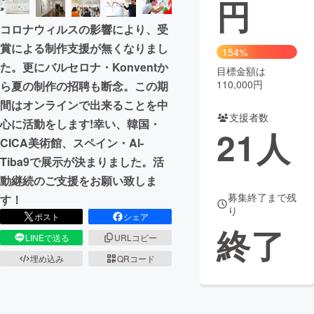
円
まちづくり・地域活性化
コロナウィルスの影響により、受
賞による制作支援が無くなりまし
154%
た。更にバルセロナ・Konventか
CAMPFIRE for Social Good
CAMPFIRE Creation
目標金額は
110,000円
ら夏の制作の招聘も断念。この期
CAMPFIREふるさと納税
machi-ya
コミュニティ
間はオンラインで出来ることを中
支援者数
心に活動をします!幸い、韓国・
21
人
CICA美術館、スペイン・Al-
Tiba9で展示が決まりました。活
動継続のご支援をお願い致しま
募集終了まで残
す！
り
ポスト
シェア
終了
LINEで送る
URLコピー
埋め込み
QRコード