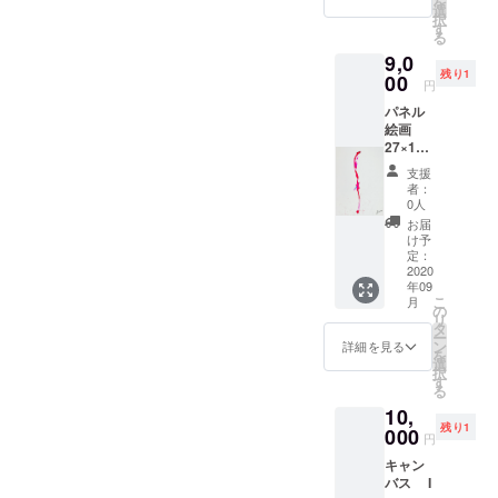
を
選
択
す
る
9,0
残り1
00
円
パネル
絵画
27×19c
m オ
支援
デット
者：
2020 パ
0人
ネルに
お届
紙 ア
け予
クリ
定：
ル、イ
2020
年09
ンク
こ
月
の
リ
タ
ー
ン
詳細を見る
を
選
択
す
る
10,
残り1
000
円
キャン
バス I