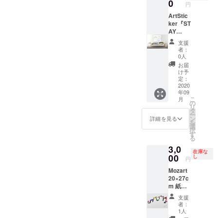
0
円
す。 飾
日本へ
る場所
配送
ArtStic
がお決
し、キ
ker『ST
まりで
ズなど
AY
したら
があれ
HOME
支援
お知ら
ば修復
』展
者：
せくだ
しま
展示作
0人
さい。
す。
品
お届
水彩紙
少々お
JEUNE
け予
にアク
時間を
HOMM
定：
リル、
いただ
E 2020
2020
年09
イン
きま
130×14
こ
月
ク、水
す。
0cm
の
リ
彩を主
キャン
タ
ー
に使用
バスに
ン
詳細を見る
を
しま
アクリ
選
択
す。 紙
ル、イ
す
る
の状態
ンク
3,0
でのお
在庫な
渡しで
00
し
円
す。フ
Mozart
レーム
20×27c
などは
m 紙に
ご用意
アクリ
くださ
支援
ル、イ
い。 仕
者：
ンク
上がり
1人
次第発