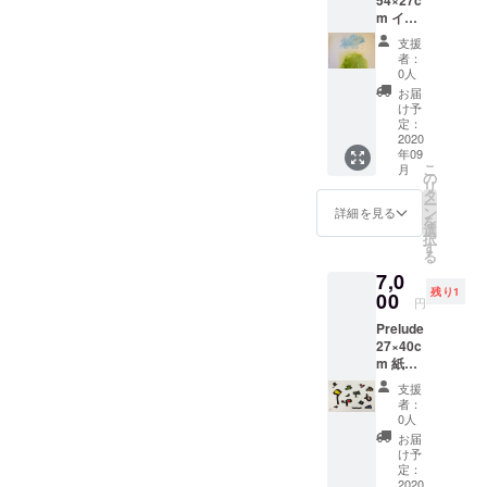
m イラ
スト
支援
ボー
者：
ド 画
0人
材 ア
お届
クリ
け予
ル、イ
定：
ンク ※
2020
年09
裏に落
こ
月
書きあ
の
リ
り。フ
タ
ー
レーム
ン
詳細を見る
を
に入れ
選
択
る場合
す
る
は透け
7,0
たりは
残り1
しませ
00
円
ん。
Prelude
27×40c
m 紙に
アクリ
支援
ル、イ
者：
ンク
0人
お届
け予
定：
2020