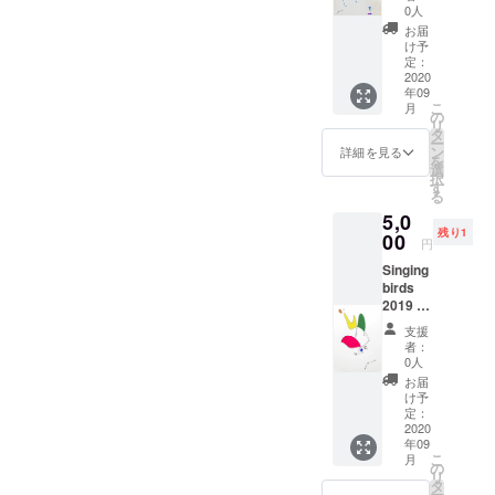
ル、イ
0人
ンク
お届
け予
定：
2020
年09
こ
月
の
リ
タ
ー
ン
詳細を見る
を
選
択
す
る
5,0
残り1
00
円
Singing
birds
2019 レ
イクス
支援
タジオ
者：
ベルリ
0人
ンで制
お届
作 A6サ
け予
イズ 紙
定：
にアク
2020
年09
リル、
こ
月
インク
の
リ
タ
ー