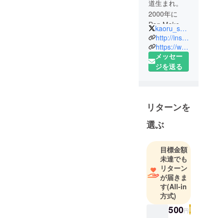
道生まれ。
2000年に
Pan Make-
kaoru_shibuta
up School、
http://instagram.com/shibuta_arts
2003年に
https://www.saatchiart.com/shibuta777
メッセー
Kanebo
ジを送る
Make-up
Institute 卒
業。 北海道
の大自然で
リターンを
のびのびと
育つ。 絵画
選ぶ
作家であり
ながら、 音
目標金額
に関心を抱
未達でも
き、 音が色
リターン
や形と なっ
が届きま
て現れる様
す
(All-in
方式)
子を元に即
興的かつ共
500
円
感覚的に描