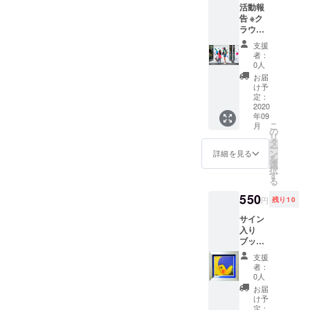
活動報
いている。
告 ※ク
これまでに
ラウド
ファン
バルセロナ
支援
ディン
者：
芸術文化セ
グペー
0人
ジ・活
お届
動報告
け予
ンター
欄より
定：
Espronceda
2020
年09
、 サンタモ
こ
月
の
ニカ美術
リ
タ
ー
館、ロシア
ン
詳細を見る
を
選
国立現代
択
す
る
アートセン
ター
550
円
残り10
NCCA、 な
サイン
ど世界各地
入り
ブッダ
のアーティ
君ポス
ストインレ
支援
トカー
者：
ジデンスで
ド＋お
0人
礼状
制作発表を
お届
14×14c
け予
行ってい
m ※フ
定：