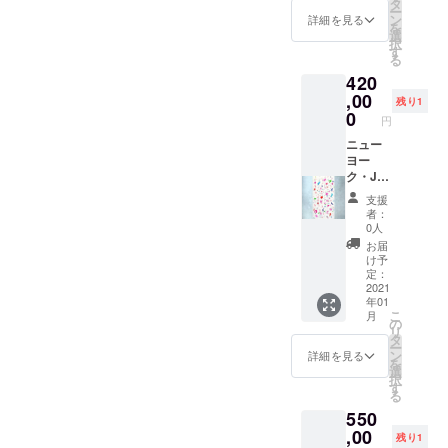
タ
ー
彩を主
テーマ
ン
詳細を見る
を
に使用
に制作
選
択
しま
いたし
す
る
す。 紙
ま
420
の状態
す。
でのお
一点だ
,00
残り1
渡しで
け制作
0
円
す。フ
させて
レーム
いただ
ニュー
などは
きま
ヨー
ご用意
す。 ※
ク・Joy
くださ
備考欄
Of
支援
い。 仕
にご要
Color
者：
上がり
望をご
入選作
0人
次第発
記載く
品 2019
お届
送致し
ださ
バルセ
け予
ます。
い。 ※
ロナ芸
定：
備考欄
術セン
2021
年01
にご記
ター
こ
月
載がな
Espron
の
リ
い場合
ceda 滞
タ
ー
は、こ
在制作
ン
詳細を見る
を
ちらで
品 Joy
選
択
テーマ
2019
す
る
を決め
200×10
550
させて
0cm バ
いただ
ルセロ
,00
残り1
きま
ナから