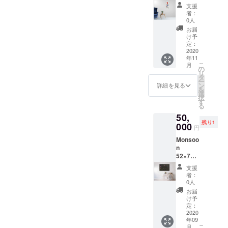
F10号サ
支援
イズ
者：
キャン
0人
バスか
お届
パネル
け予
お好き
定：
な曲、
2020
年11
歌、自
こ
月
然音を
の
リ
テーマ
タ
ー
に制作
ン
詳細を見る
を
いたし
選
択
ま
す
る
す。
50,
一点だ
残り1
け制作
000
円
させて
Monsoo
いただ
n
きま
52×74c
す。 ※
m 紙に
備考欄
支援
アクリ
にご要
者：
ル、イ
望をご
0人
ンク
記載く
お届
ださ
け予
い。 ※
定：
2020
備考欄
年09
にご記
こ
月