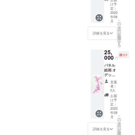
33×24c
け予
m 硬い
定：
ボード
2020
年09
なので
こ
月
そのま
の
リ
ま飾る
タ
ー
ことが
ン
詳細を見る
を
出来ま
選
択
す。
す
る
25,
残り1
000
円
パネル
絵画 オ
デッ
ト
支援
2018 パ
者：
ネルに
0人
紙 ア
お届
クリ
け予
ル、イ
定：
ンク
2020
年09
54×38×
こ
月
2cm
の
リ
タ
ー
ン
詳細を見る
を
選