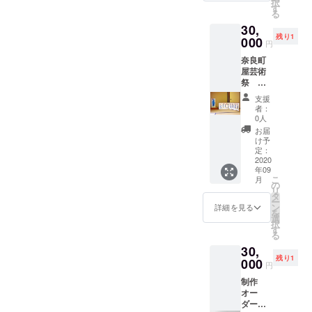
択
す
る
30,
残り1
000
円
奈良町
屋芸術
祭 は
ならあ
支援
と
者：
2016
0人
入選作
お届
品 風炉
け予
屏風
定：
60×180
2020
年09
cm
こ
月
(60×90
の
リ
×2 二
タ
ー
つ折り)
ン
詳細を見る
を
和紙に
選
択
アクリ
す
る
ル ※人
30,
物画は
残り1
付きま
000
円
せん
制作
オー
ダー