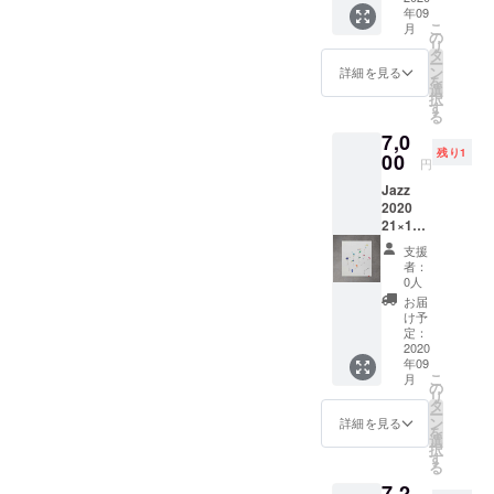
年09
こ
月
の
リ
タ
ー
ン
詳細を見る
を
選
択
す
る
7,0
残り1
00
円
Jazz
2020
21×18c
m 紙に
支援
イン
者：
ク、水
0人
彩
お届
け予
定：
2020
年09
こ
月
の
リ
タ
ー
ン
詳細を見る
を
選
択
す
る
7,2