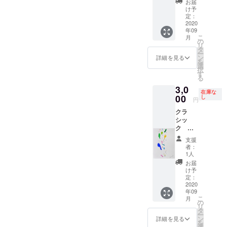
お届
送致し
け予
ます。
定：
2020
年09
こ
月
の
リ
タ
ー
ン
詳細を見る
を
選
択
す
る
3,0
在庫な
00
し
円
クラ
シッ
ク
27×19c
支援
m 紙に
者：
アクリ
1人
ル、イ
お届
ンク
け予
定：
2020
年09
こ
月
の
リ
タ
ー
ン
詳細を見る
を
選