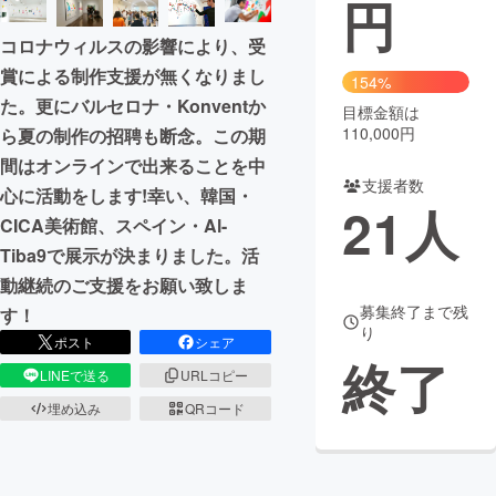
円
まちづくり・地域活性化
コロナウィルスの影響により、受
賞による制作支援が無くなりまし
154%
た。更にバルセロナ・Konventか
CAMPFIRE for Social Good
CAMPFIRE Creation
目標金額は
110,000円
ら夏の制作の招聘も断念。この期
CAMPFIREふるさと納税
machi-ya
コミュニティ
間はオンラインで出来ることを中
支援者数
心に活動をします!幸い、韓国・
21
人
CICA美術館、スペイン・Al-
Tiba9で展示が決まりました。活
動継続のご支援をお願い致しま
募集終了まで残
す！
り
ポスト
シェア
終了
LINEで送る
URLコピー
埋め込み
QRコード