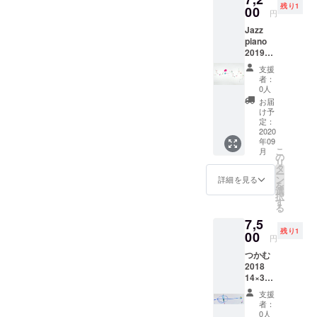
残り1
00
円
Jazz
piano
2019
23×33c
支援
m 紙に
者：
アクリ
0人
ル、イ
お届
ンク
け予
定：
2020
年09
こ
月
の
リ
タ
ー
ン
詳細を見る
を
選
択
す
る
7,5
残り1
00
円
つかむ
2018
14×38c
m パネ
支援
ルに
者：
紙 ア
0人