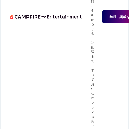
能
。
企
画
掲載
無料
か
ら
リ
タ
ー
ン
配
送
ま
で
、
す
べ
て
お
任
せ
の
プ
ラ
ン
も
あ
り