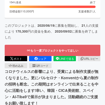
終了
154
%達成
目標金額
110,000
円
支援者数
21
人
このプロジェクトは、
2020/06/19
に募集を開始し、
21
人の支援
により
170,300
円の資金を集め、
2020/09/02
に募集を終了しま
した
もう一度プロジェクトをやってほしい
ポスト
シェア
LINEで送る
URLコピー
埋め込み
QRコード
コロナウィルスの影響により、受賞による制作支援が無
くなりました。更にバルセロナ・Konventから夏の制作
の招聘も断念。この期間はオンラインで出来ることを中
心に活動をします!幸い、韓国・CICA美術館、スペイ
ン・Al-Tiba9で展示が決まりました。活動継続のご支援
をお願い致します！