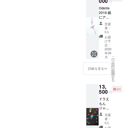
000
円
Odette
2018 紙
にアク
リル、
支援
インク
者：
0人
お届
け予
定：
2020
年09
こ
月
の
リ
タ
ー
ン
詳細を見る
を
選
択
す
る
13,
残り1
500
円
ドラえ
もん
ジャ
ズ
支援
イラス
者：
トボー
0人
ド
お届