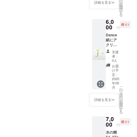
ン
詳細を見る
を
選
択
す
る
6,0
残り1
00
円
Dance
紙にア
クリ
ル、イ
支援
ンク
者：
20×22c
0人
m
お届
け予
定：
2020
年09
こ
月
の
リ
タ
ー
ン
詳細を見る
を
選
択
す
る
7,0
残り1
00
円
水の精
54×27c