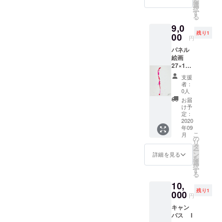
を
選
択
す
る
9,0
残り1
00
円
パネル
絵画
27×19c
m オ
支援
デット
者：
2020 パ
0人
ネルに
お届
紙 ア
け予
クリ
定：
ル、イ
2020
年09
ンク
こ
月
の
リ
タ
ー
ン
詳細を見る
を
選
択
す
る
10,
残り1
000
円
キャン
バス I