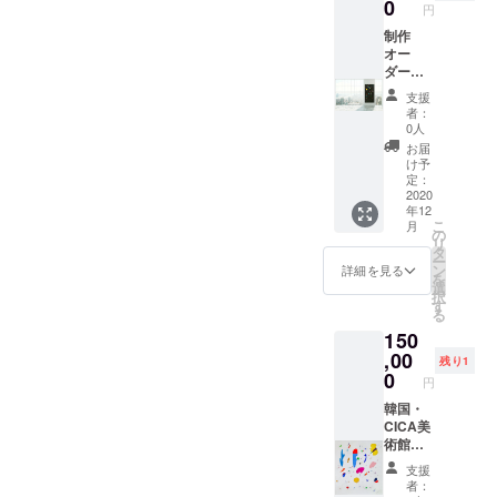
0
渡しで
円
す。フ
制作
レーム
オー
などは
ダー
ご用意
100×10
くださ
支援
0cm又
い。 仕
者：
は
上がり
0人
135×80
次第発
お届
cm
送致し
け予
キャン
定：
ます。
バス お
2020
年12
好きな
こ
月
曲、
の
リ
歌、自
タ
ー
然音を
ン
詳細を見る
を
テーマ
選
択
に制作
す
る
いたし
150
ま
す。
,00
残り1
一点だ
0
円
け制作
させて
韓国・
いただ
CICA美
きま
術館
す。 ※
入選作
支援
備考欄
品
者：
にご要
Ensem