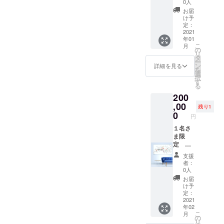
0人
望をご
ble
お届
記載く
73×62c
け予
ださ
m
定：
い。 ※
キャン
2021
年01
備考欄
バスに
こ
月
にご記
アクリ
の
リ
載がな
ル、イ
タ
ー
い場合
ンク 美
ン
詳細を見る
を
は、こ
術館は
選
択
ちらで
ソウル
す
る
テーマ
郊外に
200
を決め
ありま
させて
す。こ
,00
残り1
いただ
ちらは
0
円
きま
ニュー
す。 飾
ヨーク
１名さ
る場所
やワシ
ま限
がお決
ントン
定 制
まりで
でも展
作オー
支援
したら
示企画
ダー
者：
お知ら
をして
100×18
0人
せくだ
いま
0cm
お届
さい。
す。
キャン
け予
水彩紙
Line of
バス お
定：
にアク
thought
好きな
2021
年02
リル、
s 11/26
曲、
こ
月
イン
- 12/8
歌、自
の
リ
ク、水
の期間
然音を