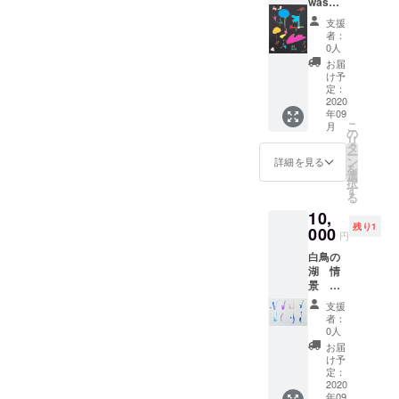
was
born
支援
27×21c
者：
m その
0人
まま壁
お届
に掛け
け予
られま
定：
す。
2020
年09
こ
月
の
リ
タ
ー
ン
詳細を見る
を
選
択
す
る
10,
残り1
000
円
白鳥の
湖 情
景
2018
支援
37×54c
者：
m ベル
0人
リン
お届
パ
け予
フォー
定：
ミング
2020
年09
アーツ