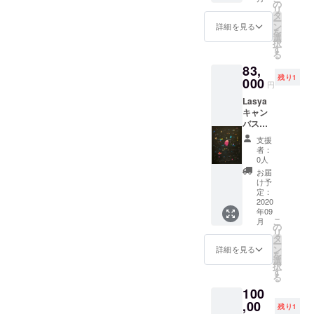
載がな
の
リ
い場合
タ
ー
は、こ
ン
詳細を見る
を
ちらで
選
択
テーマ
す
る
を決め
83,
させて
残り1
000
いただ
円
きま
Lasya
す。 飾
キャン
る場所
バスに
がお決
アクリ
まりで
支援
ル、イ
したら
者：
ンク
お知ら
0人
100×70
せくだ
お届
cm
さい。
け予
定：
水彩紙
2020
にアク
年09
リル、
こ
月
の
イン
リ
タ
ク、水
ー
ン
彩を主
詳細を見る
を
選
に使用
択
す
しま
る
す。 紙
100
の状態
,00
でのお
残り1