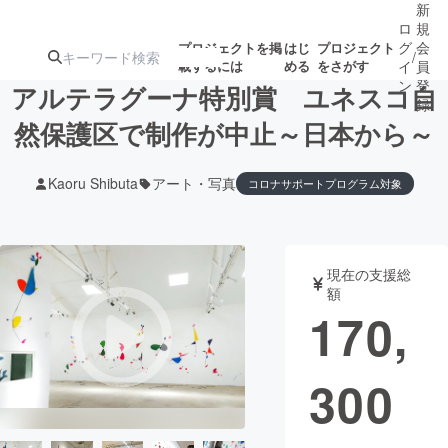
新
ロ
規
グ
会
プロジェクトを掲
はじ
プロジェクト
/
載するには
める
をさがす
イ
員
ン
登
アルテラグーナ特別賞 ユネスコ自
録
然保護区で制作が中止～日本から～
人気のプロ
注目のリ
注目の新着プロ
募集終了が近いプ
もうすぐ公開
Kaoru Shibuta
アート・写真
コロナサポートプログラム対象
ジェクト
ターン
ジェクト
ロジェクト
されます
アート・写真
音楽
現在の支援総
額
170,
テクノロジー・ガジェット
ゲーム・サ
映像・映画
書籍・雑誌
300
ビジネス・起業
チャレンジ