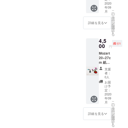
る。 主な受
レーム
2020
年09
は付き
賞歴に
こ
月
ませ
の
リ
「14th Arte
ん。ご
タ
ー
注意く
Laguna
ン
詳細を見る
を
ださ
選
Prize 「特別
択
い。
す
る
賞」
4,5
(Arsenal,
残り1
00
円
ヴェネツィ
Mozart
ア)、 EX-
20×27c
TEMPORE
m 紙に
PTUJ 2021
アクリ
支援
ル、イ
審査員特別
者：
ンク
0人
賞 (PTUJ, ス
お届
ロベニ ア)、
け予
定：
「第13回紙
2020
のアート
年09
こ
月
フェスティ
の
リ
タ
バル・大
ー
ン
詳細を見る
を
賞」 (ふじ・
選
択
す
紙のアート
る