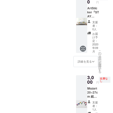
0
円
す。 飾
日本へ
る場所
配送
ArtStic
がお決
し、キ
ker『ST
まりで
ズなど
AY
したら
があれ
HOME
支援
お知ら
ば修復
』展
者：
せくだ
しま
展示作
0人
さい。
す。
品
お届
水彩紙
少々お
JEUNE
け予
にアク
時間を
HOMM
定：
リル、
いただ
E 2020
2020
年09
イン
きま
130×14
こ
月
ク、水
す。
0cm
の
リ
彩を主
キャン
タ
ー
に使用
バスに
ン
詳細を見る
を
しま
アクリ
選
択
す。 紙
ル、イ
す
る
の状態
ンク
3,0
でのお
在庫な
渡しで
00
し
円
す。フ
Mozart
レーム
20×27c
などは
m 紙に
ご用意
アクリ
くださ
支援
ル、イ
い。 仕
者：
ンク
上がり
1人
次第発