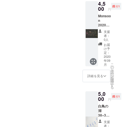
ミュージア
4,5
残り1
ム、静岡)、
00
円
「第6回
Monsoo
KOKKA
n
2020
Inspiration
17×25c
支援
KOKKA 賞」
m 紙に
者：
アクリ
0人
ル、イ
お届
ンク
け予
定：
2020
年09
こ
月
の
リ
タ
ー
ン
詳細を見る
を
選
択
す
る
5,0
残り1
00
円
白鳥の
湖
38×33c
m 紙に
支援
アクリ
者：