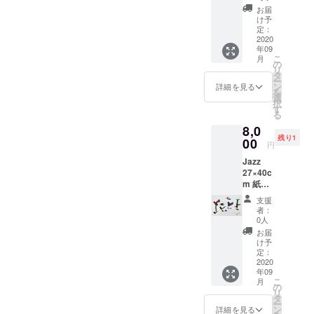
クリ
お届
ル、イ
け予
ンク、
定：
パステ
2020
年09
ル パネ
こ
月
ルなの
の
リ
でその
タ
ー
まま壁
ン
詳細を見る
を
に掛け
選
択
られま
す
る
す。
8,0
残り1
00
円
Jazz
27×40c
m 紙に
アクリ
支援
ル、イ
者：
ンク
0人
お届
け予
定：
2020
年09
こ
月
の
リ
タ
ー
ン
詳細を見る