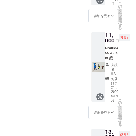
こ
月
フェス
の
リ
ティバ
タ
ー
ル展示
ン
詳細を見る
を
作品 紙
選
択
にアク
す
る
リル、
11,
イン
残り1
ク、水
000
円
彩
Prelude
55×80c
m 紙に
アクリ
支援
ル、イ
者：
ンク
0人
お届
け予
定：
2020
年09
こ
月
の
リ
タ
ー
ン
詳細を見る
を
選
択
す
る
13,
残り1