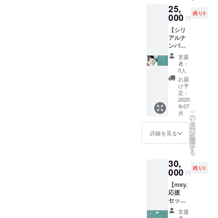
する内
作品の
す。
25,
かくヒ
容はお
裏面に
残り5
アリン
000
受け出
記載い
円
グし、
来かね
たしま
【シリ
キャン
ます。
す。
アルナ
バスプ
ンバー
リント
120番以
にして
支援
降！】
お送り
者：
ご支援
いたし
0人
いただ
ます。
お届
いた方
イラス
け予
のIDも
トは名
定：
しくは
2020
刺やア
年07
名前を
イコ
こ
月
記載し
ン、パ
の
リ
て SNS
ンフ
タ
ー
にて購
レット
ン
詳細を見る
を
入でき
に利用
選
択
ない方
してい
す
る
へプレ
ただい
30,
ゼント
て問題
残り3
企画を
000
ないで
円
致しま
す。 ・
【msy.
す！ 記
キャン
応援
載して
バスサ
セッ
ほしい
イズ
ト・シ
情報を
273 ×
支援
リアル
備考欄
273