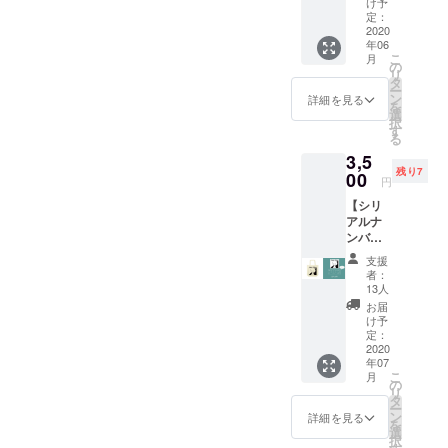
け予
感謝の
定：
メール
2020
年06
をお届
こ
月
けいた
の
リ
しま
タ
ー
す。 ク
ン
詳細を見る
を
ラファ
選
択
ン限定
す
る
の待受
3,5
イラス
残り7
トとと
00
円
もに
【シリ
メール
アルナ
にて感
ンバー
謝の気
120番ま
持ちを
支援
で！】
お送り
者：
りんご
いたし
13人
ちゃん
ます。
お届
トート
け予
バッグ
定：
（送料
2020
年07
税込）
こ
月
クラ
の
リ
ファン
タ
ー
限定で
ン
詳細を見る
を
こちら
選
択
からご