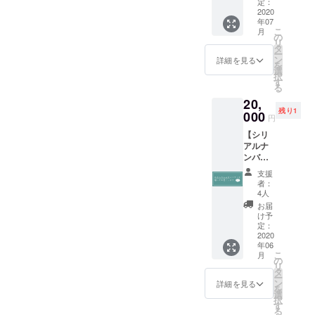
のIDも
送りい
定：
す。 今
しくは
2020
たしま
後企画
年07
名前を
すので
してい
こ
月
記載し
そこか
の
る内容
リ
て SNS
らお選
タ
や次回
ー
にて購
びくだ
ン
の製作
詳細を見る
を
入でき
さいま
選
のデザ
択
ない方
せ。 ※
す
インな
る
へプレ
こちら
どブラ
20,
ゼント
で送料
ンドを
残り1
企画を
000
を負担
立ち上
円
致しま
いたし
げてい
【シリ
す！ 記
ます。
く上で
アルナ
載して
※POP
必要な
ンバー
ほしい
UP 開催
情報を
120番ま
情報を
時のイ
やり取
支援
で！】
備考欄
ラスト
りする
者：
前回即
へお願
はおよ
4人
場に参
売した
いたし
そ
加でき
お届
あなた
ます。
15,000
け予
ます。
のため
（例：
定：
円以上
※希望者
のイラ
2020
IDや名
に設定
には
年06
ストを
前、宣
する予
メール
こ
月
描きま
伝した
の
定で
にて参
リ
す。 あ
いこと
タ
す。 ※
加情報
ー
なたの
など）
ン
シリア
詳細を見る
をお送
を
表現し
※公序良
選
ルナン
りいた
択
たいも
俗に反
す
バーは
しま
る
のを細