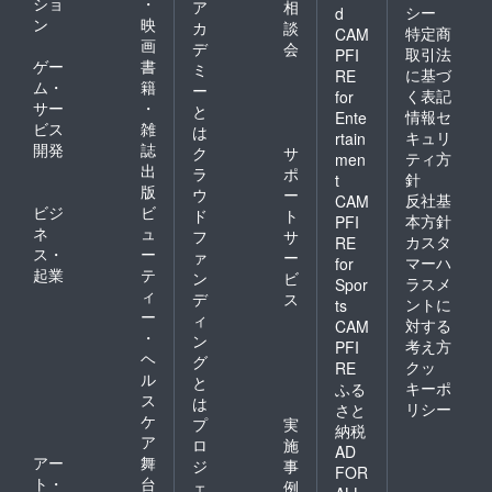
ショ
・
ア
相
シー
d
ン
映
カ
談
特定商
CAM
画
デ
会
取引法
PFI
ゲー
書
ミ
に基づ
RE
ム・
籍
ー
く表記
for
サー
・
と
情報セ
Ente
ビス
雑
は
キュリ
rtain
開発
誌
ク
サ
ティ方
men
出
ラ
ポ
針
t
版
ウ
ー
反社基
CAM
ビジ
ビ
ド
ト
本方針
PFI
ネ
ュ
フ
サ
カスタ
RE
ス・
ー
ァ
ー
マーハ
for
起業
テ
ン
ビ
ラスメ
Spor
ィ
デ
ス
ントに
ts
ー
ィ
対する
CAM
・
ン
考え方
PFI
ヘ
グ
クッ
RE
ル
と
キーポ
ふる
ス
は
リシー
さと
ケ
プ
実
納税
ア
ロ
施
AD
アー
舞
ジ
事
FOR
ト・
台
ェ
例