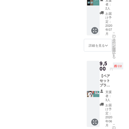
支援
た方の
くプラ
者：
IDもし
ンで
2人
くは名
す。 コ
お届
前を記
メント
け予
載して
つけて
定：
購入で
2020
RTして
年07
きない
いただ
こ
月
方へプ
けた方
の
リ
レゼン
には感
タ
ー
ト企画
謝の気
ン
詳細を見る
を
を致し
持ちを
選
択
ます！
添えた
す
る
記載し
上で 必
9,5
てほし
ず引用
残り2
い情報
00
RTさせ
円
を備考
ていた
【ペア
欄へお
だきま
セット
願いた
す！ 各
プラ
しま
SNS以
ン・シ
す。
下のア
支援
リアル
（例：
カウン
者：
ナン
IDや名
トを紐
3人
バー120
前、宣
付けを
お届
番ま
伝した
お願い
け予
で！】
いこと
定：
いたし
一緒に
2020
など）
ます！
年06
着たい
※公序良
Twitter :
こ
月
人と連
俗に反
の
@maru