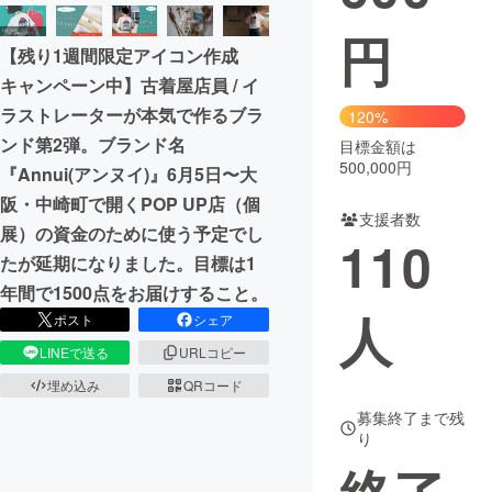
円
まちづくり・地域活性化
【残り1週間限定アイコン作成
キャンペーン中】古着屋店員 / イ
CAMPFIRE for Social Good
CAMPFIRE Creation
ラストレーターが本気で作るブラ
120%
CAMPFIREふるさと納税
machi-ya
コミュニティ
ンド第2弾。ブランド名
目標金額は
500,000円
『Annui(アンヌイ)』6月5日〜大
阪・中崎町で開くPOP UP店（個
支援者数
展）の資金のために使う予定でし
110
たが延期になりました。目標は1
年間で1500点をお届けすること。
人
ポスト
シェア
LINEで送る
URLコピー
埋め込み
QRコード
募集終了まで残
り