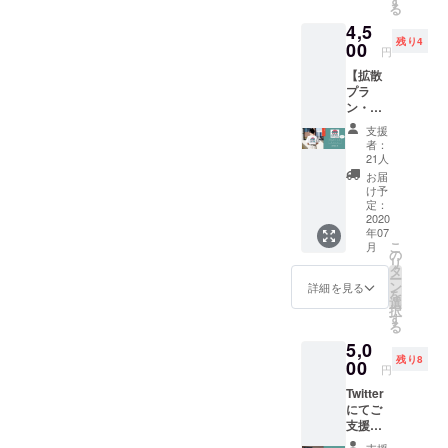
す
る
提供さ
4,5
せてい
残り4
ただき
00
円
ます。
【拡散
受注生
プラ
産で
ン・シ
す。 サ
リアル
イズ：
支援
ナン
360 ×
者：
バー120
370 ×
21人
番ま
110
お届
で！】
(mm) 持
け予
クラ
ち手：
定：
ファン
2020
25 ×
年07
限定で
470
こ
月
SNS上
(mm) 内
の
リ
で拡散
容量：
タ
ー
してい
10リッ
ン
詳細を見る
を
ただい
トル
選
択
た方の
す
る
み【500
5,0
円引
残り8
き】か
00
円
つ こち
Twitter
らから
にてご
ご提供
支援い
させて
ただい
いただ