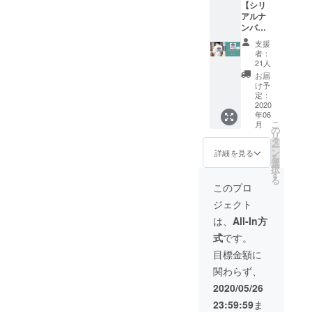
【シリ
させて
く生き
裄丈
アルナ
いただ
るなど
45cm L
ンバー
きま
ブラン
サイ
120番ま
す。 ▼
ドコン
ズ：身
支援
で！】
商品内
セプト
丈
者：
『のら
容 ・T
を大き
76cm、
21人
りくら
シャツ
く害す
身幅
お届
りTシャ
・トー
モノ以
55cm、
け予
ツ』
トバッ
外であ
定：
裄丈
（送料
2020
グ ・オ
れば積
49cm
年06
税金
リジナ
極的に
XLサイ
こ
月
込） ク
ルブッ
取り入
の
ズ：身
リ
ラファ
クカ
れま
タ
丈
ー
ン限定
バー ▼
す。 ま
ン
78cm、
詳細を見る
を
でこち
サイズ
たとな
選
身幅
択
らから
Sサイ
い機会
す
60cm、
る
ご提供
ズ：身
で1名限
裄丈
このプロ
させて
丈
定なの
53cm ※
ジェクト
いただ
71cm、
でぜひ
送料は
きま
身幅
お待ち
こちら
は、
All-In方
す。 受
45cm、
してお
で負担
式
です。
注生産
裄丈
りま
いたし
です。
41cm M
す！ ※
ます。
目標金額に
▼ボ
サイ
完成し
関わらず、
ディ
ズ：身
た商品
GILDA
丈
はすべ
2020/05/26
N 6.0オ
73cm、
てご提
23:59:59
ま
ンス ▼
身幅
供させ