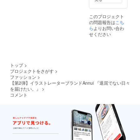
78cm、
身幅
60cm、
このプロジェクト
裄丈
の問題報告は
こち
53cm
ら
よりお問い合わ
せください
トップ
>
プロジェクトをさがす
>
ファッション
>
【第2弾】イラストレーターブランドAnnui 『退屈でない日々
を届けたい。』
>
コメント