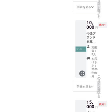
リ
番のシ
する内
タ
_marue
ー
リアル
容はお
ン
r
詳細を見る
を
ナン
受け出
選
Instagr
択
バーで
来かね
す
am :
る
お届け
ます。
@msy
10,
いたし
mini ※
残り1
ます。
000
こちら
円
２枚め
で確認
今後ブ
のサイ
はとれ
ランド
ズは備
ません
を立ち
考欄に
ので、
上げて
記載お
皆様の
支援
みた
願いい
こと信
者：
い、
たしま
3人
頼して
『Annui
す。 受
おりま
お届
』の制
注生産
け予
す！！
作に関
です。
定：
▼ボ
わりた
2020
▼ボ
ディ
年06
い人な
ディ
GILDA
こ
月
どぜひ
GILDA
の
N 6.0オ
リ
お入り
N 6.0オ
タ
ンス ▼
ー
くださ
ンス ▼
ン
詳細を見る
サイズ
を
いま
サイズ
選
Sサイ
択
せ。 ※
Sサイ
す
ズ：身
る
興味あ
ズ：身
丈
15,
るけど
丈
71cm、
残り2
迷って
000
71cm、
身幅
円
いる方
身幅
45cm、