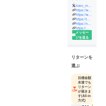
ター
maru_maruer
イラスト
https://www.msy03.com/
レーター兼
https://www.instagram.com/msymini/
https://twitter.com/maru_maruer
古着屋店
https://note.mu/msy03
員。
https://msyminiblog.com/
アンニュイ
メッセー
なイラスト
ジを送る
を描きなが
ら
アパレルブ
ランド
リターンを
「Annui」を
選ぶ
運営してい
ます。
目標金額
未達でも
リターン
が届きま
す
(All-in
方式)