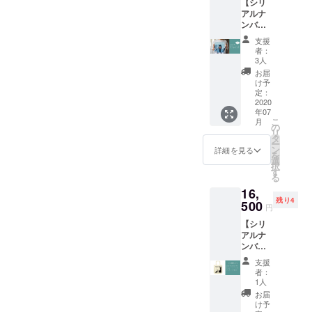
【シリ
はぜひ
45cm、
裄丈
アルナ
メール
裄丈
41cm M
ンバー
やDMで
41cm M
サイ
120番ま
ご相談
サイ
ズ：身
支援
で！】
受け付
ズ：身
者：
丈
POP UP
けてお
丈
3人
73cm、
開催前
りま
73cm、
お届
身幅
に気に
す！
身幅
け予
50cm、
入って
メール
定：
50cm、
裄丈
いただ
2020
アドレ
裄丈
45cm L
年07
けたイ
ス：
45cm L
サイ
こ
月
ラスト
m3.mini
の
サイ
ズ：身
リ
を 先に
16@gm
タ
ズ：身
丈
ー
購入で
ail.com
ン
丈
詳細を見る
76cm、
を
きる権
ブラン
選
76cm、
身幅
択
利を販
ドAnnui
す
身幅
55cm、
る
売して
の企画
55cm、
裄丈
16,
いま
相談グ
裄丈
49cm
残り4
す。 早
500
ループ
49cm
円
XLサイ
い者勝
に入会
XLサイ
ズ：身
【シリ
ちで
できま
ズ：身
丈
アルナ
す。 支
す！
丈
78cm、
ンバー
援者順
LINEの
78cm、
身幅
120番以
に
オープ
身幅
支援
60cm、
降！】
POPUP
ン
60cm、
者：
裄丈
ご支援
の様子
チャッ
1人
裄丈
53cm
いただ
を開催
トで行
53cm
お届
いた方
前にお
いま
け予