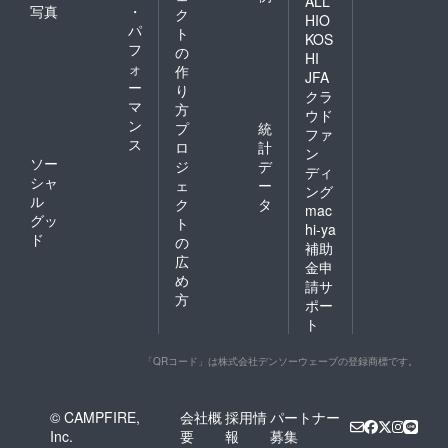
ALL
写真
・
ク
HIO
パ
ト
KOS
フ
の
HI
ォ
作
JFA
ー
り
クラ
マ
方
ウド
ン
プ
統
ファ
ス
ロ
計
ン
ソー
ジ
デ
ディ
シャ
ェ
ー
ング
ル
ク
タ
mac
グッ
ト
hi-ya
ド
の
補助
広
金申
め
請サ
方
ポー
ト
「QRコード」は株式会社デンソーウェーブの登録商標です。
© CAMPFIRE,
会社概
採用情
パートナー
Inc.
要
報
募集