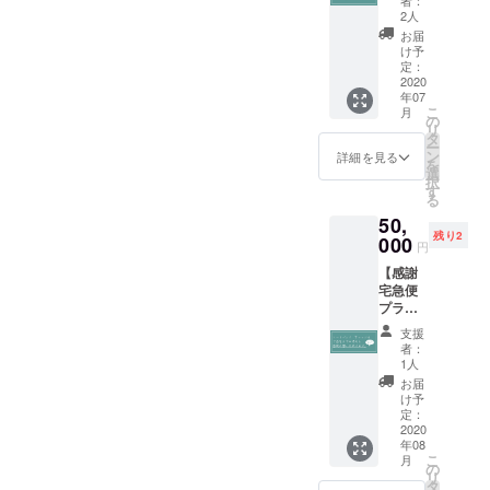
者：
ナン
へお願
(mm) ※
2人
バー120
いたし
送料は
お届
番ま
ます。
こちら
け予
で！】
（例：
定：
で負担
POP UP
2020
IDや名
いたし
年07
で販売
前、宣
ます。
こ
月
した
伝した
の
※商用利
リ
グッズ
いこと
タ
用はご
ー
全品+1
など）
ン
遠慮く
詳細を見る
を
枚あな
※公序良
選
ださい
択
たのた
俗に反
す
ませ。
る
めにイ
する内
※シリア
50,
ラスト
容はお
ルナン
残り2
を描き
000
受け出
バーは
円
ます！
来かね
作品内
【感謝
キャン
ます。
に入れ
宅急便
バスプ
ます。
プラ
リント
入れる
ン・シ
してお
箇所に
支援
リアル
送りい
ついて
者：
ナン
たしま
1人
は相談
バー120
す。 ▼
できま
お届
番ま
商品内
け予
す。
で！】
容 ・
定：
直接あ
2020
トート
年08
なたの
バッグ
こ
月
おうち
・tシャ
の
リ
まで感
ツ ・
タ