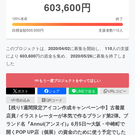
603,600
円
終了
120
%達成
目標金額
500,000
円
支援者数
110
人
このプロジェクトは、
2020/04/02
に募集を開始し、
110
人の支援
により
603,600
円の資金を集め、
2020/05/26
に募集を終了しま
した
もう一度プロジェクトをやってほしい
ポスト
シェア
LINEで送る
URLコピー
埋め込み
QRコード
【残り1週間限定アイコン作成キャンペーン中】古着屋
店員 / イラストレーターが本気で作るブランド第2弾。ブ
ランド名『Annui(アンヌイ)』6月5日〜大阪・中崎町で
開くPOP UP店（個展）の資金のために使う予定でした