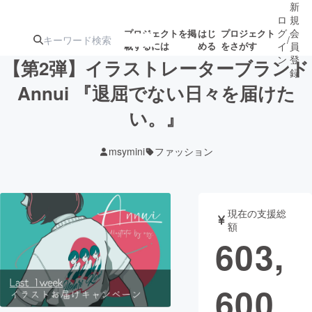
新
ロ
規
グ
会
プロジェクトを掲
はじ
プロジェクト
/
載するには
める
をさがす
イ
員
ン
登
【第2弾】イラストレーターブランド
録
Annui 『退屈でない日々を届けた
い。』
人気のプロ
注目のリ
注目の新着プロ
募集終了が近いプ
もうすぐ公開
ジェクト
ターン
ジェクト
ロジェクト
されます
msymini
ファッション
アート・写真
音楽
現在の支援総
テクノロジー・ガジェット
ゲーム・サ
額
603,
映像・映画
書籍・雑誌
600
ビジネス・起業
チャレンジ