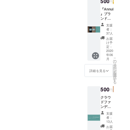
500
円
『Annui
』ブラ
ンドス
テッ
支援
カーと
者：
感謝の
37人
メッ
お届
セージ
け予
をお届
定：
けいた
2020
年06
しま
こ
月
す。
の
リ
タ
ー
ン
詳細を見る
を
選
択
す
る
500
円
クラウ
ドファ
ンディ
ング限
支援
定イラ
者：
スト 待
13人
ち受け
お届
画面と