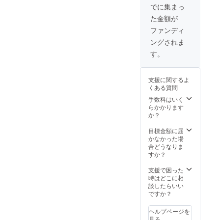
サイズ
50cm、
ていた
でに集まっ
Sサイ
裄丈
だきま
た金額が
ズ：身
45cm L
す。
丈
サイ
ファンディ
71cm、
ズ：身
ングされま
身幅
丈
45cm、
76cm、
す。
裄丈
身幅
41cm M
55cm、
サイ
裄丈
支援に関するよ
ズ：身
49cm
くある質問
丈
XLサイ
73cm、
ズ：身
手数料はいく
身幅
丈
らかかります
50cm、
78cm、
か？
裄丈
身幅
45cm L
60cm、
目標金額に届
サイ
裄丈
かなかった場
ズ：身
53cm ※
合どうなりま
丈
交通費
すか？
76cm、
込み
身幅
支援で困った
55cm、
時はどこに相
裄丈
談したらいい
49cm
ですか？
XLサイ
ズ：身
ヘルプページを
丈
見る