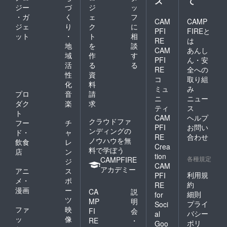
ス
て
ジー
づ
ジ
ッ
・ガ
く
ェ
フ
CAM
CAMP
ジェ
り
ク
に
PFI
FIREと
ット
・
ト
相
RE
は
地
を
談
CAM
あんし
域
作
す
PFI
ん・安
活
る
る
RE
全への
性
資
コ
取り組
化
料
ミュ
み
プロ
音
請
ニ
ニュー
ダク
楽
求
ティ
ス
ト
CAM
ヘルプ
クラウドファ
フー
チ
PFI
お問い
ンディングの
ド・
ャ
RE
合わせ
ノウハウを無
飲食
レ
Crea
料で学ぼう
店
ン
tion
各種規定
CAMPFIRE
ジ
CAM
アカデミー
アニ
ス
利用規
PFI
メ・
ポ
約
RE
漫画
ー
CA
説
細則
for
ツ
MP
明
プライ
Soci
ファ
映
FI
会
バシー
al
ッ
像
RE
・
ポリ
Goo