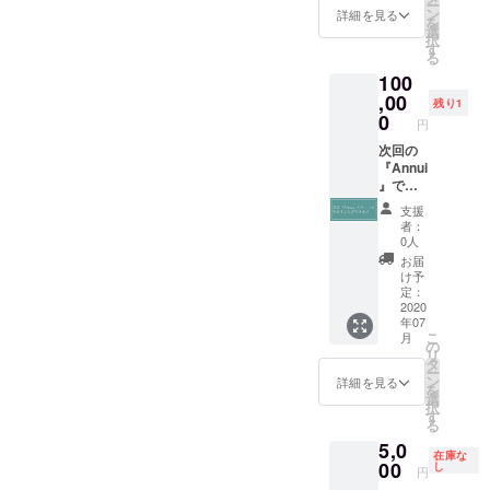
ー
謝の想
ブック
ン
詳細を見る
を
いを伝
カバー
選
択
えにお
・オリ
す
る
持ちい
ジナル
100
たしま
キャン
す！ 日
,00
バス ▼
残り1
程はで
キャン
0
円
きるだ
バスサ
け支援
次回の
イズ：
者様の
『Annui
273 ×
ご希望
』で出
273
に合わ
す製品
(mm)
支援
せます
のテー
▼Tシャ
者：
ので後
マを決
ツサイ
0人
日メー
める権
ズ Sサ
お届
ルにて
利を販
イズ：
け予
ご調整
売いた
身丈
定：
させて
しま
2020
71cm、
年07
くださ
す。 今
身幅
こ
月
い！ ※
回の
45cm、
の
リ
国内の
テーマ
裄丈
タ
ー
みでお
が”のら
41cm M
ン
詳細を見る
を
願いい
りくら
サイ
選
択
たしま
り“。 例
ズ：身
す
る
す。 ※
えば ・
丈
5,0
公共の
整える
73cm、
在庫な
場所で
・言葉
00
身幅
し
円
お会い
・ゆる
50cm、