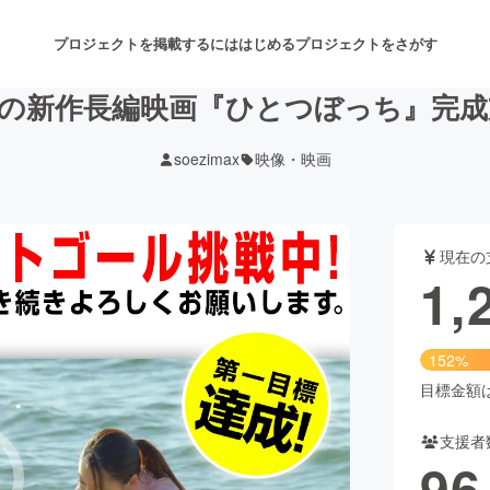
プロジェクトを掲載するには
はじめる
プロジェクトをさがす
の新作長編映画『ひとつぼっち』完
soezimax
映像・映画
注目のリターン
注目の新着プロジェクト
募集終了が近いプロジェクト
も
現在の
音楽
舞台・パフォーマンス
1,
ゲーム・サービス開発
フード・飲食店
152%
書籍・雑誌出版
アニメ・漫画
目標金額は8
支援者
チャレンジ
ビューティー・ヘルスケ
96