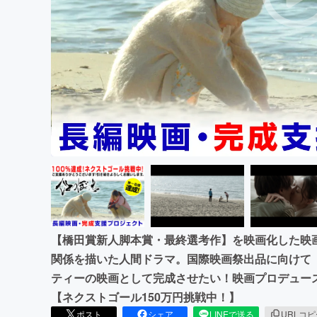
まちづくり・地域活性化
【橋田賞新人脚本賞・最終選考作】を映画化した映
関係を描いた人間ドラマ。国際映画祭出品に向けて「
ティーの映画として完成させたい！映画プロデュー
【ネクストゴール150万円挑戦中！】
ポスト
シェア
LINEで送る
URLコ