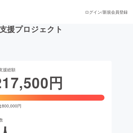
ログイン
/
新規会員登録
成支援プロジェクト
うすぐ公開されます
支援総額
プロダクト
217,500
円
ファッション
スポーツ
00,000円
数
ア
ソーシャルグッド
人