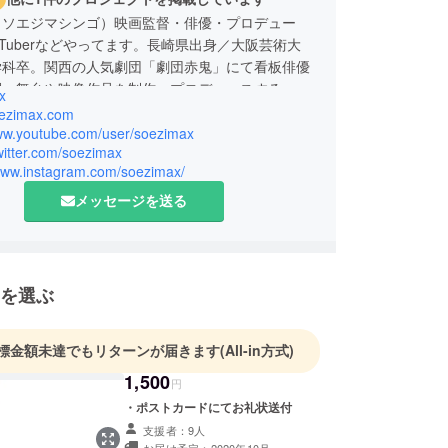
（ソエジマシンゴ）映画監督・俳優・プロデュー
uTuberなどやってます。長崎県出身／大阪芸術大
学科卒。関西の人気劇団「劇団赤鬼」にて看板俳優
躍。舞台や映像作品を制作・プロデュースする。
x
、YouTube公式アンバサダーになりサンフランシスコ
soezimax.com
be本社でのサミットに参加。
www.youtube.com/user/soezimax
twitter.com/soezimax
/www.instagram.com/soezimax/
メッセージを送る
を選ぶ
標金額未達でもリターンが届きます
(All-in方式)
1,500
円
・ポストカードにてお礼状送付
支援者：9人
お届け予定：2020年10月