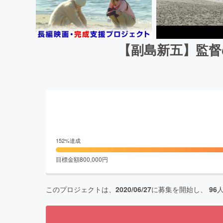
【副島新五】監督
152
%達成
目標金額
800,000
円
このプロジェクトは、
2020/06/27
に募集を開始し、
96