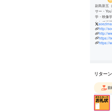
副島新五
サー・Yo
学・映像
として活
soezima
2016年
http://
YouTu
http://
https://
https:/
リターン
目