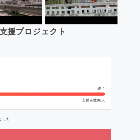
成支援プロジェクト
終了
支援者数
96
人
ました