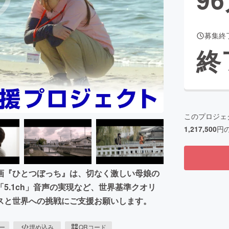
募集終
CAMPFIRE for Social Good
CAMPFIRE Creation
終
CAMPFIREふるさと納税
machi-ya
コミュニティ
このプロジェ
1,217,500
円
画『ひとつぼっち』は、切なく激しい母娘の
5.1ch」音声の実現など、世界基準クオリ
スと世界への挑戦にご支援お願いします。
ピー
埋め込み
QRコード