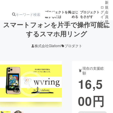
新
ロ
規
グ
会
プロジェクトを掲
はじ
プロジェクト
/
載するには
める
をさがす
イ
員
ン
登
スマートフォンを片手で操作可能に
録
するスマホ用リング
人気のプロ
注目のリ
注目の新着プロ
募集終了が近いプ
もうすぐ公開
株式会社Glafomi
プロダクト
ジェクト
ターン
ジェクト
ロジェクト
されます
アート・写真
音楽
現在の支援総
額
16,5
テクノロジー・ガジェット
ゲーム・サ
00
円
映像・映画
書籍・雑誌
ビジネス・起業
チャレンジ