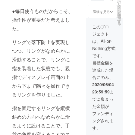
込）/２
の
リ
個
タ
ー
●毎日使うものだからこそ、
30％OF
ン
詳細を見る
を
F
選
択
操作性が重要だと考えまし
す
る
このプロ
た。
ジェクト
は、All-or-
リングで落下防止を実現し
Nothing方式
つつ、リングがなめらかに
です。
滑動することで、リングに
目標金額を
指を装着した状態でも、親
達成した場
指でディスプレイ画面の上
合にのみ、
2020/06/04
から下まで隅々を操作でき
23:59:59
ま
るリングを作りました。
でに集まっ
た金額が
指を固定するリングを縦横
ファンディ
斜めの方向へなめらかに滑
ングされま
るように設けることで、手
す。
首の角度を変えることでス