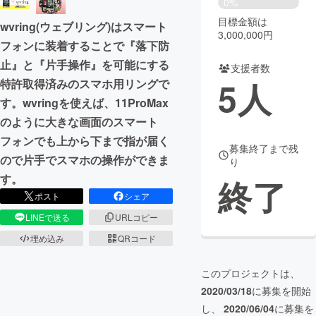
0%
目標金額は
wvring(ウェブリング)はスマート
まちづくり・地域活性化
3,000,000円
フォンに装着することで『落下防
止』と『片手操作』を可能にする
支援者数
CAMPFIRE for Social Good
CAMPFIRE Creation
5
人
特許取得済みのスマホ用リングで
CAMPFIREふるさと納税
machi-ya
コミュニティ
す。wvringを使えば、11ProMax
のように大きな画面のスマート
フォンでも上から下まで指が届く
募集終了まで残
ので片手でスマホの操作ができま
り
す。
終了
ポスト
シェア
LINEで送る
URLコピー
埋め込み
QRコード
このプロジェクトは、
2020/03/18
に募集を開始
し、
2020/06/04
に募集を