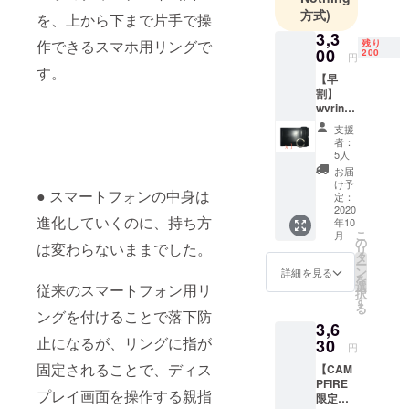
方式)
を、上から下まで片手で操
3,3
作できるスマホ用リングで
残り
00
200
円
す。
【早
割】
wvring
ブ
支援
ラッ
者：
ク 1個
5人
一般販
お届
売予定
け予
● スマートフォンの中身は
価格
定：
¥4,400
2020
進化していくのに、持ち方
年10
（税
こ
月
込）/
の
は変わらないままでした。
リ
個
タ
ー
25％OF
ン
詳細を見る
を
F
選
従来のスマートフォン用リ
択
す
る
ングを付けることで落下防
3,6
止になるが、リングに指が
30
円
固定されることで、ディス
【CAM
PFIRE
プレイ画面を操作する親指
限定価