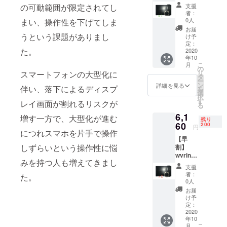
格】
の可動範囲が限定されてし
支援
wvring
者：
ブ
0人
まい、操作性を下げてしま
ラッ
お届
ク １
うという課題がありまし
け予
個 一般
定：
た。
販売予
2020
年10
定価格
こ
月
¥4,400
の
リ
スマートフォンの大型化に
（税
タ
ー
込）/
ン
詳細を見る
伴い、落下によるディスプ
を
個
選
択
17％
す
レイ画面が割れるリスクが
る
OFF
6,1
増す一方で、大型化が進む
残り
60
200
円
につれスマホを片手で操作
【早
しずらいという操作性に悩
割】
wvring
みを持つ人も増えてきまし
ブ
支援
ラッ
者：
た。
ク ２
0人
個 一般
お届
販売予
け予
定価格
定：
¥8,800
2020
年10
（税
こ
月