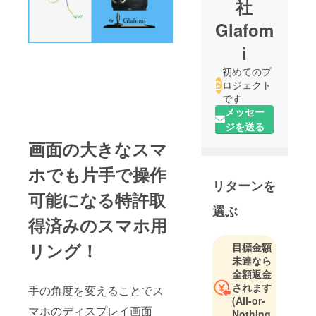
社
Glafom
i
初めてのプ
ロジェクト
です
メッセー
ジを送る
画面の大きなスマ
ホでも片手で操作
リターンを
可能になる特許取
選ぶ
得済みのスマホ用
リング！
目標金額
未達なら
全額返金
されます
手の角度を変えることでス
(All-or-
マホのディスプレイ画面
Nothing