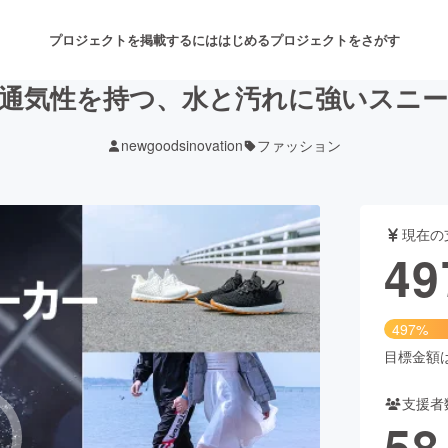
プロジェクトを掲載するには
はじめる
プロジェクトをさがす
気性を持つ、水と汚れに強いスニーカー
newgoodsinovation
ファッション
注目のリターン
注目の新着プロジェクト
募集終了が近いプロジェクト
も
現在の
音楽
舞台・パフォーマンス
49
ゲーム・サービス開発
フード・飲食店
497%
書籍・雑誌出版
アニメ・漫画
目標金額は1
支援者
チャレンジ
ビューティー・ヘルスケ
58