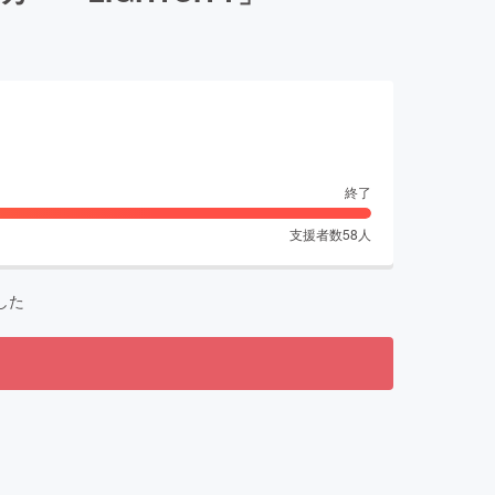
終了
支援者数
58
人
した