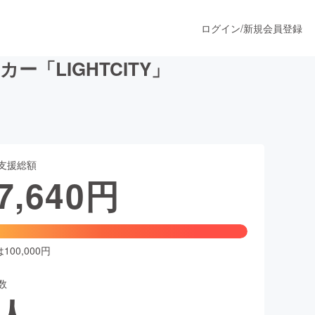
ログイン
/
新規会員登録
「LIGHTCITY」
うすぐ公開されます
支援総額
プロダクト
7,640
円
ファッション
スポーツ
00,000円
数
ア
ソーシャルグッド
人