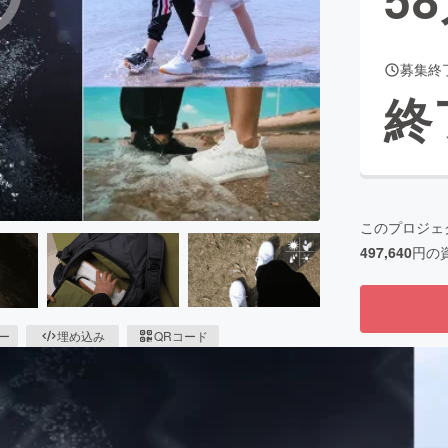
募集終
CAMPFIRE for Social Good
CAMPFIRE Creation
終
CAMPFIREふるさと納税
machi-ya
コミュニティ
このプロジェ
497,640
円の
ピー
埋め込み
QRコード