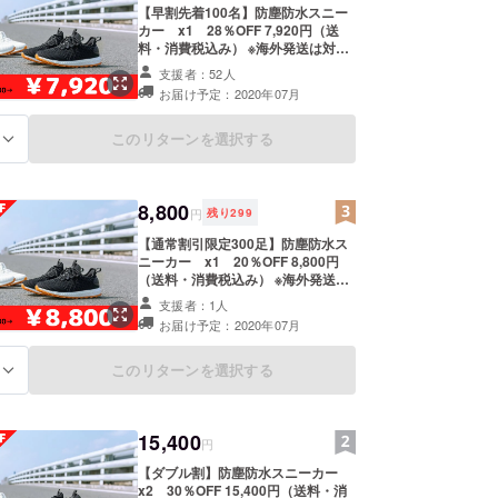
【早割先着100名】防塵防水スニー
カー x1 28％OFF 7,920円（送
料・消費税込み） ※海外発送は対応
しておりません。 ［一般販売予定価
支援者：52人
格11,000円（税込）］ ※皆様のご支
お届け予定：2020年07月
援により量産効率が向上した場合、
正規販売価格が販売予定価格より下
がる可能性もございます。 ※デザイ
このリターンを選択する
る
ン・仕様は変更になる可能性もござ
います。ご了承ください。 ※ご注文
状況、使用部材の供給状況、製造工
程上の都合等により出荷時期が遅れ
8,800
円
残り
299
る場合があります。
【通常割引限定300足】防塵防水ス
ニーカー x1 20％OFF 8,800円
（送料・消費税込み） ※海外発送は
対応しておりません。 ［一般販売予
支援者：1人
定価格11,000円（税込）］ ※皆様の
お届け予定：2020年07月
ご支援により量産効率が向上した場
合、正規販売価格が販売予定価格よ
り下がる可能性もございます。 ※デ
このリターンを選択する
る
ザイン・仕様は変更になる可能性も
ございます。ご了承ください。 ※ご
注文状況、使用部材の供給状況、製
15,400
造工程上の都合等により出荷時期が
円
遅れる場合があります。
【ダブル割】防塵防水スニーカー
x2 30％OFF 15,400円（送料・消