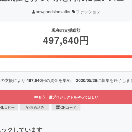
newgoodsinovation
ファッション
現在の支援総額
497,640
円
人の支援により
497,640
円の資金を集め、
2020/05/26
に募集を終了しま
もう一度プロジェクトをやってほしい
RLコピー
埋め込み
QRコード
ェックしています