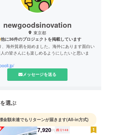
newgoodsinovation
東京都
他に36件のプロジェクトを掲載しています
より、海外貿易を始めました。海外にあります面白い
本人の皆さんにも楽しめるようにしたいと思いま
oooli.jp/
メッセージを送る
を選ぶ
標金額未達でもリターンが届きます
(All-in方式)
7,920
円
残り
148