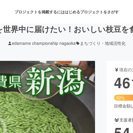
プロジェクトを掲載するには
はじめる
プロジェクトをさがす
を世界中に届けたい！おいしい枝豆を
edamame championship nagaoka
まちづくり・地域活性化
注目のリターン
注目の新着プロジェクト
募集終了が近いプロジェクト
も
現在の
音楽
舞台・パフォーマンス
46
ゲーム・サービス開発
フード・飲食店
92%
書籍・雑誌出版
アニメ・漫画
目標金額は5
支援者
チャレンジ
ビューティー・ヘルスケ
54