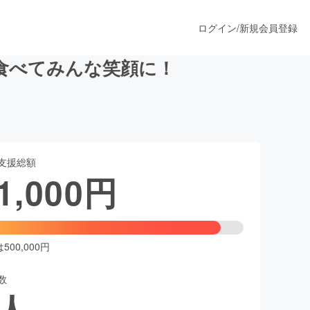
ログイン
/
新規会員登録
食べてみんな笑顔に！
うすぐ公開されます
支援総額
プロダクト
1,000
円
ファッション
スポーツ
00,000円
数
ア
ソーシャルグッド
人