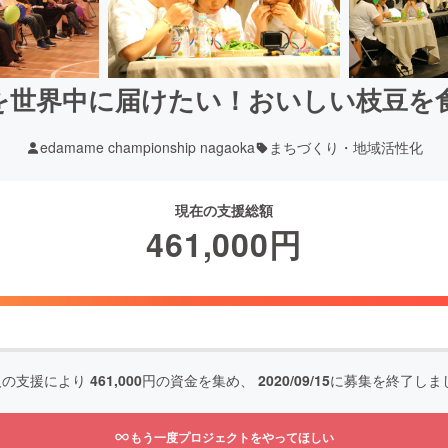
を世界中に届けたい！おいしい枝豆を
edamame championship nagaoka
まちづくり・地域活性化
現在の支援総額
461,000
円
人の支援により
461,000
円の資金を集め、
2020/09/15
に募集を終了しま
もう一度プロジェクトをやってほしい