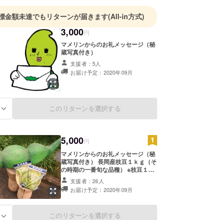
標金額未達でもリターンが届きます
(All-in方式)
3,000
円
マメリンからのお礼メッセージ（秘
蔵写真付き）
支援者：5人
お届け予定：2020年09月
このリターンを選択する
る
5,000
円
マメリンからのお礼メッセージ（秘
蔵写真付き） 長岡産枝豆１ｋｇ（そ
の時期の一番旬な品種） ※枝豆１ｋ
ｇで１梱包（２５０ｇ×４袋） （リ
支援者：26人
ターン発送（予定）） 9月20～22日
お届け予定：2020年09月
（9月15日まで受付分）
このリターンを選択する
る