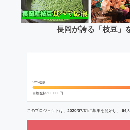
長岡が誇る「枝豆」
92
%達成
目標金額
500,000
円
このプロジェクトは、
2020/07/31
に募集を開始し、
54