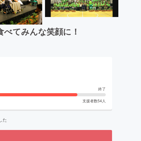
食べてみんな笑顔に！
終了
支援者数
54
人
した