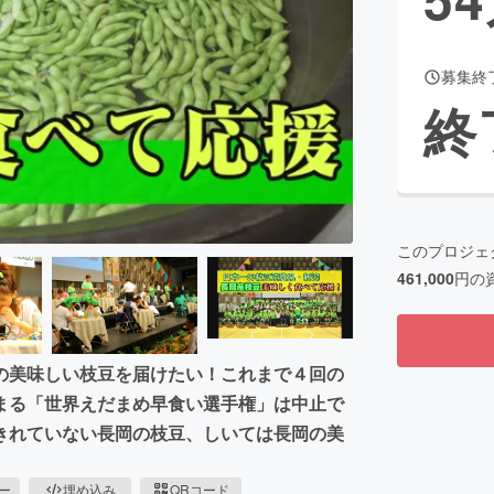
募集終
CAMPFIRE for Social Good
CAMPFIRE Creation
終
CAMPFIREふるさと納税
machi-ya
コミュニティ
このプロジェ
461,000
円の
の美味しい枝豆を届けたい！これまで４回の
まる「世界えだまめ早食い選手権」は中止で
きれていない長岡の枝豆、しいては長岡の美
ピー
埋め込み
QRコード