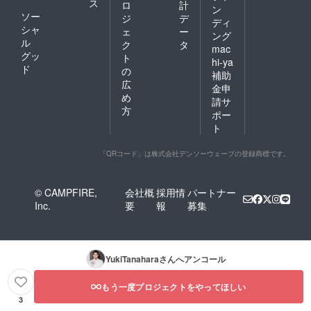
ス
ロ
計
ン
ソー
ジ
デ
ディ
シャ
ェ
ー
ング
ル
ク
タ
mac
グッ
ト
hi-ya
ド
の
補助
広
金申
め
請サ
方
ポー
ト
「QRコード」は株式会社デンソーウェーブの登録商標です。
© CAMPFIRE,
会社概
採用情
パートナー
Inc.
要
報
募集
YukiTanahara
さんへアンコール
もう一度プロジェクトをやってほしい
3