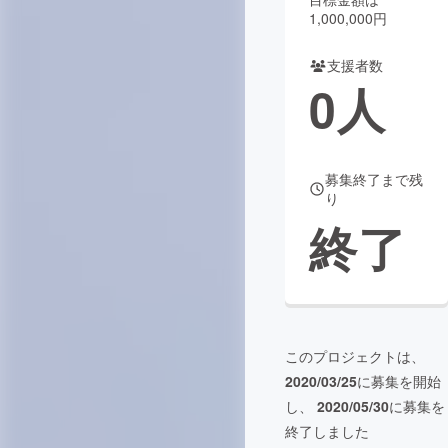
1,000,000円
まちづくり・地域活性化
支援者数
0
人
CAMPFIRE for Social Good
CAMPFIRE Creation
CAMPFIREふるさと納税
machi-ya
コミュニティ
募集終了まで残
り
終了
このプロジェクトは、
2020/03/25
に募集を開始
し、
2020/05/30
に募集を
終了しました