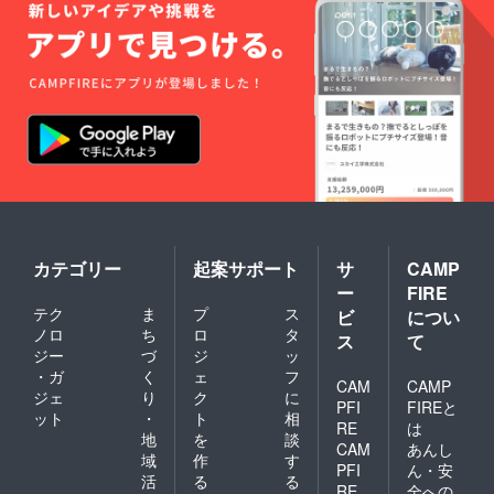
カテゴリー
起案サポート
サ
CAMP
ー
FIRE
テク
ま
プ
ス
ビ
につい
ノロ
ち
ロ
タ
ス
て
ジー
づ
ジ
ッ
・ガ
く
ェ
フ
CAM
CAMP
ジェ
り
ク
に
PFI
FIREと
ット
・
ト
相
RE
は
地
を
談
CAM
あんし
域
作
す
PFI
ん・安
活
る
る
RE
全への