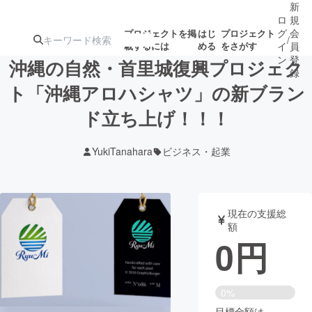
新
ロ
規
グ
会
プロジェクトを掲
はじ
プロジェクト
/
載するには
める
をさがす
イ
員
ン
登
沖縄の自然・首里城復興プロジェク
録
ト「沖縄アロハシャツ」の新ブラン
ド立ち上げ！！！
人気のプロ
注目のリ
注目の新着プロ
募集終了が近いプ
もうすぐ公開
ジェクト
ターン
ジェクト
ロジェクト
されます
YukiTanahara
ビジネス・起業
アート・写真
音楽
現在の支援総
テクノロジー・ガジェット
ゲーム・サ
額
0
円
映像・映画
書籍・雑誌
0%
ビジネス・起業
チャレンジ
目標金額は