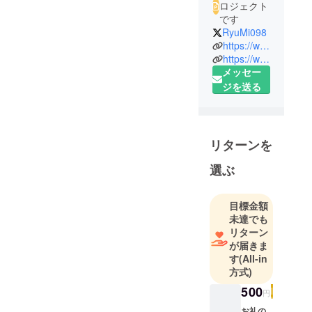
ロジェクト
です
RyuMi098
https://www.instagram.com/tanayu_520
https://www.instagram.com/luanaokinawa.ryumi
メッセー
ジを送る
リターンを
選ぶ
目標金額
未達でも
リターン
が届きま
す
(All-in
方式)
500
円
お礼の