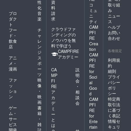
性
資
コ
取り組
化
料
ミュ
み
プロ
音
請
ニ
ニュー
ダク
楽
求
ティ
ス
ト
CAM
ヘルプ
クラウドファ
フー
チ
PFI
お問い
ンディングの
ド・
ャ
RE
合わせ
ノウハウを無
飲食
レ
Crea
料で学ぼう
店
ン
tion
各種規定
CAMPFIRE
ジ
CAM
アカデミー
アニ
ス
利用規
PFI
メ・
ポ
約
RE
漫画
ー
CA
説
細則
for
ツ
MP
明
プライ
Soci
ファ
映
FI
会
バシー
al
ッ
像
RE
・
ポリ
Goo
ショ
・
ア
相
シー
d
ン
映
カ
談
特定商
CAM
画
デ
会
取引法
PFI
ゲー
書
ミ
に基づ
RE
ム・
籍
ー
く表記
for
サー
・
と
情報セ
Ente
ビス
雑
は
キュリ
rtain
開発
誌
ク
サ