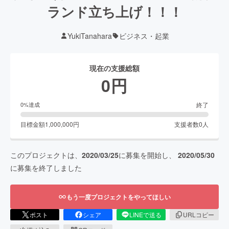
ランド立ち上げ！！！
YukiTanahara
ビジネス・起業
現在の支援総額
0
円
終了
0
%達成
目標金額
1,000,000
円
支援者数
0
人
このプロジェクトは、
2020/03/25
に募集を開始し、
2020/05/30
に募集を終了しました
もう一度プロジェクトをやってほしい
ポスト
シェア
LINEで送る
URLコピー