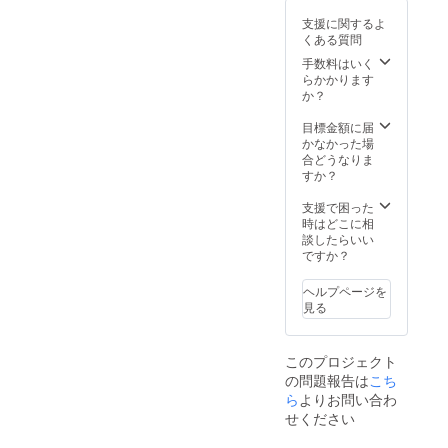
らと思
支援に関するよ
いま
くある質問
す。そ
の際は
手数料はいく
改め私
らかかります
の方か
か？
らご連
絡差し
目標金額に届
上げさ
かなかった場
せても
合どうなりま
らいま
すか？
す。こ
の度は
支援で困った
「かり
時はどこに相
ゆし
談したらいい
ウェ
ですか？
ア」新
ブラン
ヘルプページを
ド立ち
見る
上げ企
画
【RyuM
このプロジェクト
i】にご
の問題報告は
こち
支援頂
き有難
ら
よりお問い合わ
うござ
せください
いまし
た。 リ