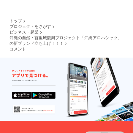
ターン
商品
【特別
優待券
トップ
>
40%オ
プロジェクトをさがす
>
フ券】
ビジネス・起業
>
【利用
条件】
沖縄の自然・首里城復興プロジェクト「沖縄アロハシャツ」
※クーポ
の新ブランド立ち上げ！！！
>
ン1枚に
コメント
つき1商
品に限
る。
【チ
ケット
有効期
限】
2021年
1月〜
2021年
12月31
日