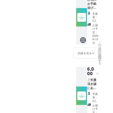
お手紙
並び
に、ブ
支援
ランド
者：
の活動
0人
報告
お届
メール
け予
をご支
定：
援頂い
2020
年10
た方へ
こ
月
は敬意
の
リ
を払い
タ
ー
しっか
ン
詳細を見る
を
りと送
選
択
らせて
す
る
頂きま
6,0
す。
00
円
ご支援
頂き誠
にあり
がとう
支援
ござい
者：
ます。
0人
皆様か
お届
らの暖
け予
かいお
定：