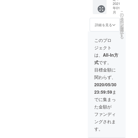
言葉と
2021
年01
ご支援
こ
月
に寄る
の
リ
お力添
タ
ー
えのお
ン
詳細を見る
を
陰様で
選
択
一歩一
す
る
歩着実
このプロ
に私の
ジェクト
夢へと
近づけ
は、
All-In方
ます。
式
です。
沖縄か
ら私の
目標金額に
想いが
関わらず、
皆様の
元へ形
2020/05/30
として
23:59:59
ま
お届け
出来る
でに集まっ
日が来
た金額が
るの
を、是
ファンディ
非とも
ングされま
楽しみ
にお待
す。
ちして
頂けた