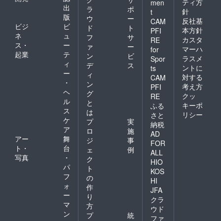
ティ方
men
出
ラ
ポ
針
t
版
ウ
ー
反社基
CAM
ビジ
ビ
ド
ト
本方針
PFI
ネ
ュ
フ
サ
カスタ
RE
ス・
ー
ァ
ー
マーハ
for
起業
テ
ン
ビ
ラスメ
Spor
ィ
デ
ス
ントに
ts
ー
ィ
対する
CAM
・
ン
考え方
PFI
ヘ
グ
クッ
RE
ル
と
キーポ
ふる
ス
は
リシー
さと
ケ
プ
実
納税
ア
ロ
施
AD
アー
舞
ジ
事
FOR
ト・
台
ェ
例
ALL
写真
・
ク
HIO
パ
ト
KOS
フ
の
HI
ォ
作
JFA
ー
り
クラ
マ
方
ウド
ン
プ
統
ファ