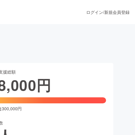
ログイン
/
新規会員登録
うすぐ公開されます
支援総額
プロダクト
8,000
円
ファッション
スポーツ
00,000円
数
ア
ソーシャルグッド