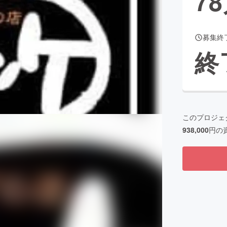
78
募集終
CAMPFIRE for Social Good
CAMPFIRE Creation
終
CAMPFIREふるさと納税
machi-ya
コミュニティ
このプロジェ
938,000
円の