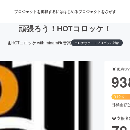
プロジェクトを掲載するには
はじめる
プロジェクトをさがす
頑張ろう！HOTコロッケ！
HOTコロッケ with minami
音楽
コロナサポートプログラム対象
注目のリターン
注目の新着プロジェクト
募集終了が近いプロジェクト
も
現在の
音楽
舞台・パフォーマンス
93
ゲーム・サービス開発
フード・飲食店
312%
書籍・雑誌出版
アニメ・漫画
目標金額は3
支援者
チャレンジ
ビューティー・ヘルスケ