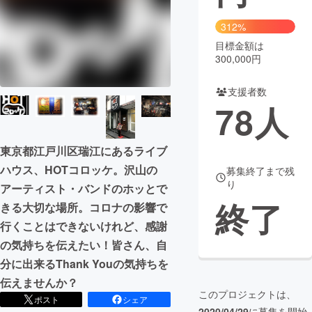
まちづくり・地域活性化
312%
目標金額は
300,000円
CAMPFIRE for Social Good
CAMPFIRE Creation
CAMPFIREふるさと納税
machi-ya
コミュニティ
支援者数
78
人
東京都江戸川区瑞江にあるライブ
ハウス、HOTコロッケ。沢山の
募集終了まで残
り
アーティスト・バンドのホッとで
終了
きる大切な場所。コロナの影響で
行くことはできないけれど、感謝
の気持ちを伝えたい！皆さん、自
分に出来るThank Youの気持ちを
伝えませんか？
このプロジェクトは、
ポスト
シェア
2020/04/29
に募集を開始