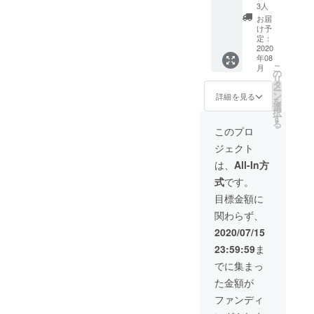
まで パ
メッ
す。
3人
フォー
セージ
（注
お届
マンス
②1000
１、
け予
チャー
0円の
２） ご
定：
ジや、
チャー
2020
飲食代
年08
ハウス
ジクー
とライ
こ
月
チャー
ポン券
ブ
の
リ
ジの両
③HOT
チャー
タ
ー
方に使
コロッ
ジには
ン
詳細を見る
を
えま
ケ20周
使用す
選
択
す。
年限定T
る事は
す
る
（注
シャツ
できま
このプロ
１、
※クーポ
せん。
ジェクト
２） ご
ン券の
（注
飲食代
使用期
３、
は、
All-In方
とライ
限はプ
４）
式
です。
ブ
2021年
（注
チャー
7月末日
１）パ
目標金額に
ジには
まで パ
フォー
関わらず、
使用す
フォー
マンス
る事は
マンス
チャー
2020/07/15
できま
チャー
ジと
23:59:59
ま
せん。
ジや、
は、出
（注
ハウス
演者が
でに集まっ
３、
チャー
負担す
た金額が
４）
ジの両
る料金
（注
方に使
を指し
ファンディ
１）パ
えま
ます。