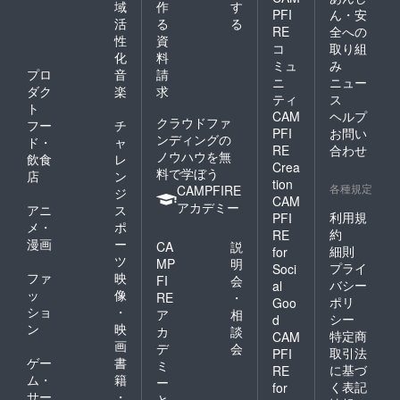
いる飲
域
作
す
PFI
ん・安
食料金
活
る
る
RE
全への
のこ
性
資
と。曜
コ
取り組
化
料
日やラ
ミュ
み
プロ
音
請
イブに
ニ
ニュー
よって
ダク
楽
求
ティ
ス
も異な
ト
CAM
ヘルプ
りま
クラウドファ
フー
チ
PFI
お問い
す。
ンディングの
ド・
ャ
RE
合わせ
ノウハウを無
飲食
レ
Crea
料で学ぼう
店
ン
tion
各種規定
CAMPFIRE
ジ
CAM
アカデミー
アニ
ス
利用規
PFI
メ・
ポ
約
RE
漫画
ー
CA
説
細則
for
ツ
MP
明
プライ
Soci
ファ
映
FI
会
バシー
al
ッ
像
RE
・
ポリ
Goo
ショ
・
ア
相
シー
d
ン
映
カ
談
特定商
CAM
画
デ
会
取引法
PFI
ゲー
書
ミ
に基づ
RE
ム・
籍
ー
く表記
for
サー
・
と