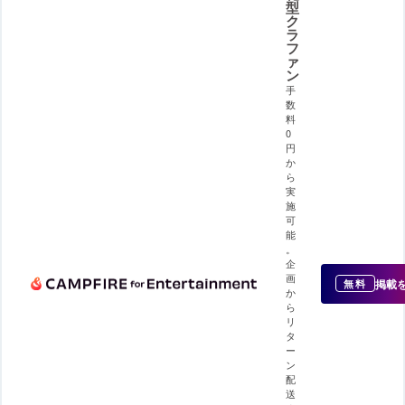
型
ク
ラ
フ
ァ
ン
手
数
料
0
円
か
ら
実
施
可
能
。
企
画
掲載
無料
か
ら
リ
タ
ー
ン
配
送