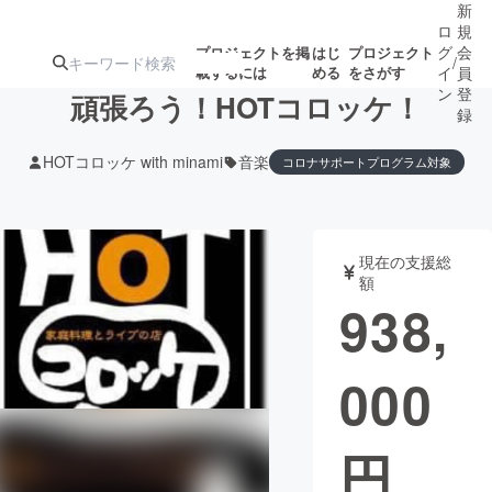
新
ロ
規
グ
会
プロジェクトを掲
はじ
プロジェクト
/
載するには
める
をさがす
イ
員
ン
登
頑張ろう！HOTコロッケ！
録
HOTコロッケ with minami
音楽
コロナサポートプログラム対象
人気のプロ
注目のリ
注目の新着プロ
募集終了が近いプ
もうすぐ公開
ジェクト
ターン
ジェクト
ロジェクト
されます
現在の支援総
額
アート・写真
音楽
938,
テクノロジー・ガジェット
ゲーム・サ
000
映像・映画
書籍・雑誌
円
ビジネス・起業
チャレンジ