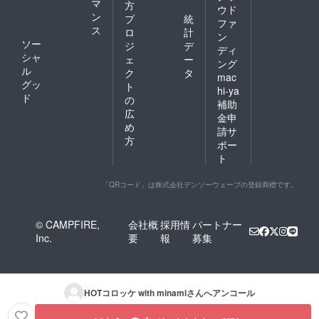
マ
方
ウド
ン
プ
統
ファ
ス
ロ
計
ン
ソー
ジ
デ
ディ
シャ
ェ
ー
ング
ル
ク
タ
mac
グッ
ト
hi-ya
ド
の
補助
広
金申
め
請サ
方
ポー
ト
「QRコード」は株式会社デンソーウェーブの登録商標です。
© CAMPFIRE,
会社概
採用情
パートナー
Inc.
要
報
募集
HOTコロッケ with minami
さんへアンコール