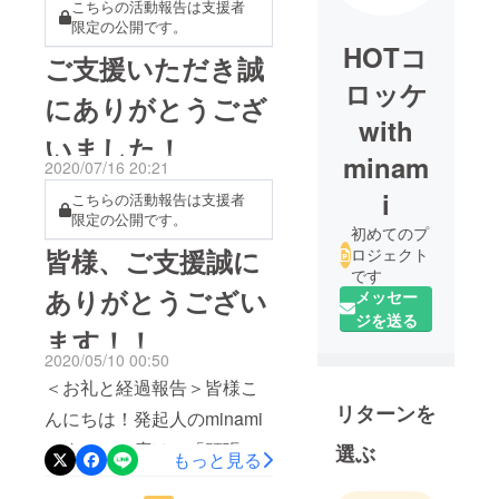
こちらの活動報告は支援者
限定の公開です。
HOTコ
ご支援いただき誠
ロッケ
にありがとうござ
with
いました！
minam
2020/07/16 20:21
i
こちらの活動報告は支援者
限定の公開です。
初めてのプ
皆様、ご支援誠に
ロジェクト
です
ありがとうござい
メッセー
ジを送る
ます！！
2020/05/10 00:50
＜お礼と経過報告＞皆様こ
リターンを
んにちは！発起人のminami
です！この度は、「頑張ろ
選ぶ
もっと見る
う！HOTコロッケ」にご支