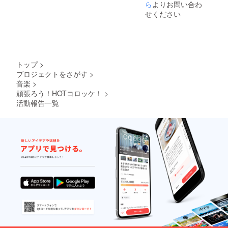
す。出
機材使
ら
よりお問い合わ
た方全
演者も
用料や
員に発
せください
お客様
著作権
生しま
もみん
の負担
す。
な一緒
料金を
（注
という
含みま
３）ラ
コンセ
す。
イブ
プトの
（注
チャー
トップ
>
ため、
２）ハ
ジと
プロジェクトをさがす
>
来店し
ウス
は、出
音楽
>
た方全
チャー
演者側
員に発
ジと
頑張ろう！HOTコロッケ！
>
で値段
生しま
は、
を設定
活動報告一覧
す。
テーブ
する、
（注
ル
出演者
３）ラ
チャー
の収入
イブ
ジを指
になる
チャー
しま
料金を
ジと
す。出
指しま
は、出
演者も
す。
演者側
お客様
（注
で値段
もみん
４）飲
を設定
な一緒
食代と
する、
という
は、
出演者
コンセ
HOTコ
の収入
プトの
ロッケ
になる
ため、
でお願
料金を
来店し
いして