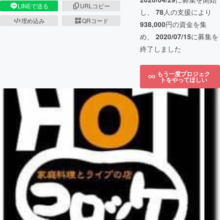
LINEで送る
URLコピー
し、
78
人の支援により
埋め込み
QRコード
938,000
円の資金を集
め、
2020/07/15
に募集を
終了しました
もう一度プロジェク
トをやってほしい