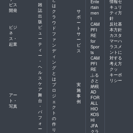
情報セ
Ente
ビス
雑
は
キュリ
rtain
開発
誌
ク
サ
ティ方
men
出
ラ
ポ
針
t
版
ウ
ー
反社基
CAM
ビジ
ビ
ド
ト
本方針
PFI
ネ
ュ
フ
サ
カスタ
RE
ス・
ー
ァ
ー
マーハ
for
起業
テ
ン
ビ
ラスメ
Spor
ィ
デ
ス
ントに
ts
ー
ィ
対する
CAM
・
ン
考え方
PFI
ヘ
グ
クッ
RE
ル
と
キーポ
ふる
ス
は
リシー
さと
ケ
プ
実
納税
ア
ロ
施
AD
アー
舞
ジ
事
FOR
ト・
台
ェ
例
ALL
写真
・
ク
HIO
パ
ト
KOS
フ
の
HI
ォ
作
JFA
ー
り
クラ