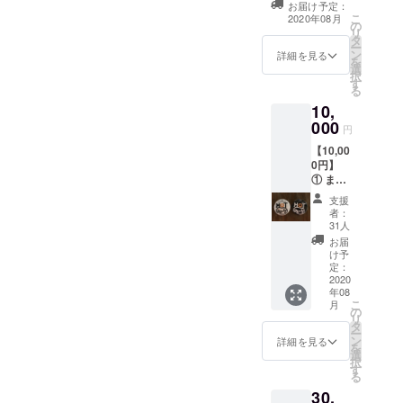
お届け予定：
ができるよう頑張って参り
クーポン1500円
こ
2020年08月
の
分 ※クーポン券
リ
ますので、引き続き、拡散
タ
の使用期限はプ
ー
ン
2021年7月末日
詳細を見る
などご協力をいただけます
を
選
まで パフォーマ
択
す
ンスチャージ
と幸いです。自粛期間が長
る
や、ハウス
10,
期に渡り、ストレスが多く
チャージの両方
000
に使えます。
円
かかる環境ではございます
（注１、２） ご
【10,00
飲食代とライブ
が、皆様ご自愛くださいま
0円】
チャージには使
① まな
用する事はでき
せ。minami
みマン
ません。（注
支援
＆
３、４） （注
者：
minami
31人
１）パフォーマ
よりお
ンスチャージと
お届
礼の
け予
は、出演者が負
メッ
定：
担する料金を指
セージ
2020
します。機材使
年08
(E-mail)
用料や著作権の
こ
月
② HOT
の
負担料金を含み
リ
コロッ
タ
ます。 （注２）
ー
ケ
ン
詳細を見る
ハウスチャージ
を
チャー
選
とは、テーブル
択
ジクー
す
チャージを指し
る
ポン
ます。出演者も
30,
3000円
お客様もみんな