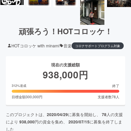
頑張ろう！HOTコロッケ！
HOTコロッケ with minami
音楽
コロナサポートプログラム対象
現在の支援総額
938,000
円
終了
312
%達成
目標金額
300,000
円
支援者数
78
人
このプロジェクトは、
2020/04/29
に募集を開始し、
78
人の支援
により
938,000
円の資金を集め、
2020/07/15
に募集を終了しま
した