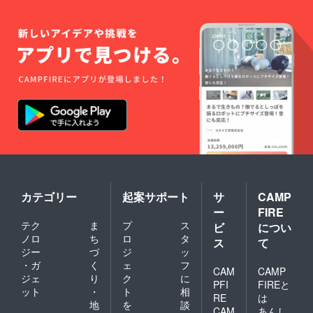
指しま
た方全
いる飲
す。
員に発
食料金
（注
生しま
のこ
４）飲
す。
と。曜
食代と
（注
日やラ
は、
３）ラ
イブに
HOTコ
イブ
よって
ロッケ
チャー
も異な
でお願
ジと
りま
いして
は、出
す。
いる飲
演者側
食料金
で値段
のこ
を設定
と。曜
する、
日やラ
出演者
イブに
の収入
よって
になる
も異な
料金を
カテゴリー
起案サポート
サ
CAMP
りま
指しま
ー
FIRE
す。
す。
テク
ま
プ
ス
ビ
につい
（注
ノロ
ち
ロ
タ
４）飲
ス
て
食代と
ジー
づ
ジ
ッ
は、
・ガ
く
ェ
フ
CAM
CAMP
HOTコ
ジェ
り
ク
に
ロッケ
PFI
FIREと
ット
・
ト
相
でお願
RE
は
地
を
談
いして
CAM
あんし