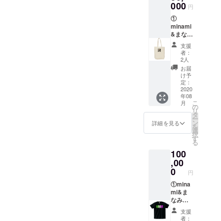
分（使
000
一緒というコン
円
用可能
セプトのため、
①
金額) ③
来店した方全員
minami
HOTコ
に発生します。
&まなみ
ロッケ
（注３）ライブ
マンよ
20周年
チャージとは、
支援
りお礼
限定ス
者：
出演者側で値段
のメッ
ペシャ
2人
を設定する、出
セージ
ル缶
お届
演者の収入にな
② 5000
バッチ
け予
る料金を指しま
円の
（黒・
定：
す。 （注４）飲
チャー
2020
白）2個
食代とは、HOT
年08
ジクー
※クーポ
コロッケでお願
こ
月
ポン券
ン券の
の
いしている飲食
リ
③ HOT
使用期
タ
料金のこと。曜
ー
コロッ
限はプ
ン
詳細を見る
日やライブに
を
ケ20周
2021年
選
よっても異なり
択
年限定
7月末日
す
ます。
る
スペ
まで パ
100
シャル
フォー
トート
,00
マンス
バック
チャー
0
円
※クーポ
ジや、
ン券の
①mina
ハウス
使用期
mi&ま
チャー
限はプ
なみマ
ジの両
2021年
ンより
方に使
支援
7月末日
お礼の
えま
者：