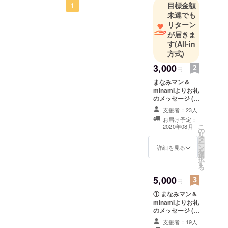
目標金額
援いただきまして、誠にあ
1
未達でも
りがとうございます！この
リターン
プロジェクトを始めて２週
が届きま
す
(All-in
間が経とうとしています
方式)
が、すでに目標金額を大幅
3,000
円
に達成し、５０万円も目前
まなみマン＆
minamiよりお礼
となっております！こんな
のメッセージ (E-
に早くこんなに沢山のご支
mail)
支援者：23人
援をいただくことができた
お届け予定：
こ
2020年08月
の
のも、皆様の拡散やご支援
リ
タ
ー
ン
があったからだと感謝して
詳細を見る
を
選
択
おります。プロジェクトの
す
る
終了までまだ期間はござい
5,000
円
ますが、コロナ収束後に、
① まなみマン＆
minamiよりお礼
HOTコロッケを愛する皆様
のメッセージ (E-
mail) ② HOTコ
と一緒に音楽を楽しむこと
支援者：19人
ロッケチャージ