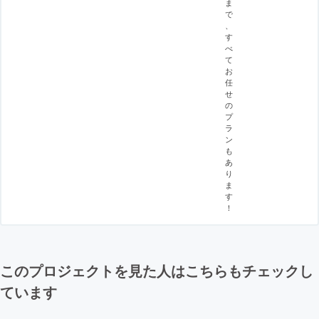
ま
で
、
す
べ
て
お
任
せ
の
プ
ラ
ン
も
あ
り
ま
す
！
このプロジェクトを見た人はこちらもチェックし
ています