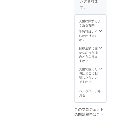
ングされま
フォー
す。
機材使
マンス
（注
用料や
す。
チャー
１、
著作権
ジと
２） ご
の負担
は、出
飲食代
料金を
支援に関するよ
演者が
とライ
含みま
くある質問
負担す
ブ
す。
る料金
チャー
（注
手数料はいく
を指し
ジには
２）ハ
らかかります
ます。
使用す
ウス
か？
機材使
る事は
チャー
用料や
できま
ジと
目標金額に届
著作権
せん。
は、
かなかった場
の負担
（注
テーブ
合どうなりま
料金を
３、
ル
すか？
含みま
４）
チャー
す。
（注
ジを指
支援で困った
（注
１）パ
しま
時はどこに相
２）ハ
フォー
す。出
談したらいい
ウス
マンス
演者も
ですか？
チャー
チャー
お客様
ジと
ジと
もみん
ヘルプページを
は、
は、出
な一緒
見る
テーブ
演者が
という
ル
負担す
コンセ
チャー
る料金
プトの
このプロジェクト
ジを指
を指し
ため、
の問題報告は
こち
しま
ます。
来店し