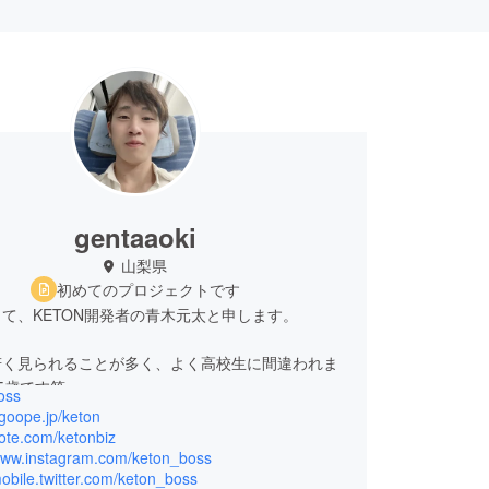
gentaaoki
山梨県
初めてのプロジェクトです
て、KETON開発者の青木元太と申します。
若く見られることが多く、よく高校生に間違われま
5歳です笑
oss
r.goope.jp/keton
と、最近はとある本がきっかけで人生100年時代
note.com/ketonbiz
/www.instagram.com/keton_boss
おります。医療技術がもっと進むと200年とか生
mobile.twitter.com/keton_boss
しれません。そんな時代にはもう年齢というのはあ