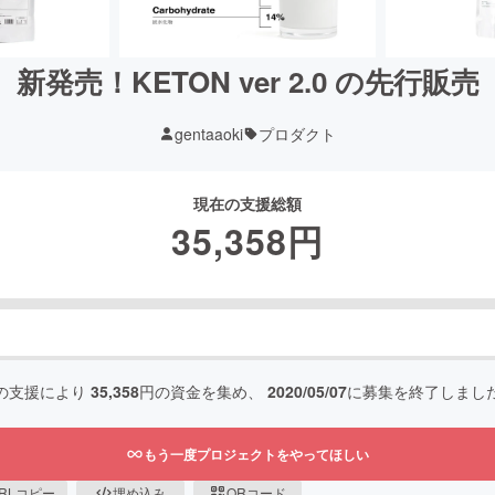
新発売！KETON ver 2.0 の先行販売
gentaaoki
プロダクト
現在の支援総額
35,358
円
の支援により
35,358
円の資金を集め、
2020/05/07
に募集を終了しまし
もう一度プロジェクトをやってほしい
RLコピー
埋め込み
QRコード