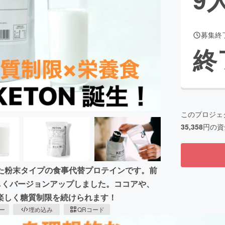
募集終
CAMPFIRE for Social Good
CAMPFIRE Creation
終
CAMPFIREふるさと納税
machi-ya
コミュニティ
このプロジェ
35,358
円の資
た粉末タイプの食事代替プロテインです。前
美味しくバージョンアップしました。ココアや、
楽しく糖質制限を続けられます！
ピー
埋め込み
QRコード