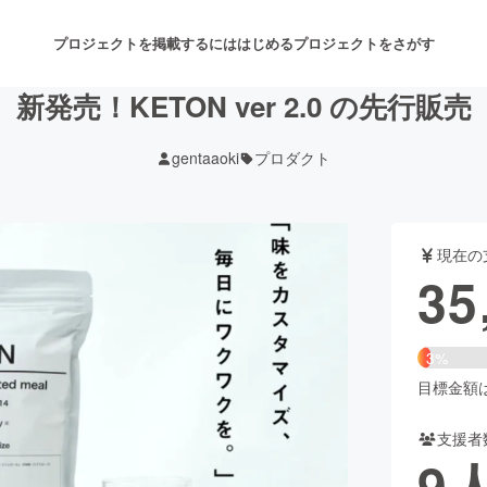
プロジェクトを掲載するには
はじめる
プロジェクトをさがす
新発売！KETON ver 2.0 の先行販売
gentaaoki
プロダクト
注目のリターン
注目の新着プロジェクト
募集終了が近いプロジェクト
も
現在の
音楽
舞台・パフォーマンス
35
ゲーム・サービス開発
フード・飲食店
3%
書籍・雑誌出版
アニメ・漫画
目標金額は1
支援者
チャレンジ
ビューティー・ヘルスケ
9