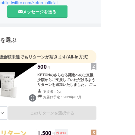
mobile.twitter.com/keton_official
なファクターではなくなり、その人の若々しさが重
メッセージを送る
になると思います。その意味で僕は得だなぁと最近
ます。
は自意識との葛藤があるのでなかなか難しいです
あえず簡単な略歴を。
を選ぶ
県で生まれました。
標金額未達でもリターンが届きます
(All-in方式)
破天荒というかやんちゃだったそうです。欲しいお
500
円
あると絶対に手に入れるまで帰らず、吠え叫び、そ
KETONのさらなる躍進へのご支援
床にぶつけるという奇行をして大変困らせていたそ
少額からご支援していただけるよう
リターンを追加いたしました。 ご希
望者様にはメール等な何らかの連絡
支援者：0人
手段でのでの感謝状をお送りいたし
お届け予定：2020年07月
運動会でスピーチをしたり、教室で皆を前に踊った
ます。また、ご希望者様には
KETONホームページでお名前(ニッ
ました。今考えるとなぜそんなことができていたの
クネームなども可能)の掲載をさせて
なくらい外交的でとにかく目立ちたがり屋だったと
このリターンを選択する
る
いただきます。掲載予定HP:
。あまりうまくいえませんが、目立ちたいんだけど
https://r.goope.jp/keton
ったのコミュ力おばけというほどではありませんで
れらは今でも同じです。
1,500
円
残り
15