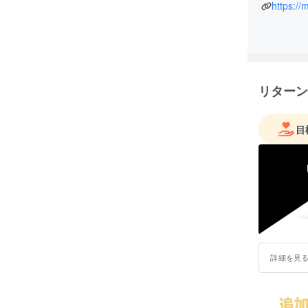
https://
まり重要
要な指標
思ってい
自己紹介
が、とり
リターン
僕は広島
目
幼少期は
もちゃが
して頭を
うです。
小学生は
りしてい
か不思議
詳細を見
思います
シャイだ
した。こ