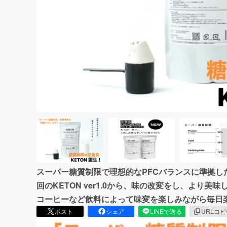
まちづくり・地域活性化
スーパー糖質制限で理想的なPFCバランスに準拠し
回のKETON ver1.0から、味の改変をし、より
コーヒーなど飲料によって味変を楽しみながら毎日
ポスト
シェア
LINEで送る
URLコ