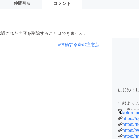
仲間募集
コメント
承認された内容を削除することはできません。
※投稿する際の注意点
はじめまし
年齢より
す。私は2
keton_b
https://
年齢という
https://
https:/
と言われて
https://
きるかも