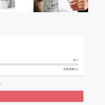
終了
支援者数
9
人
た