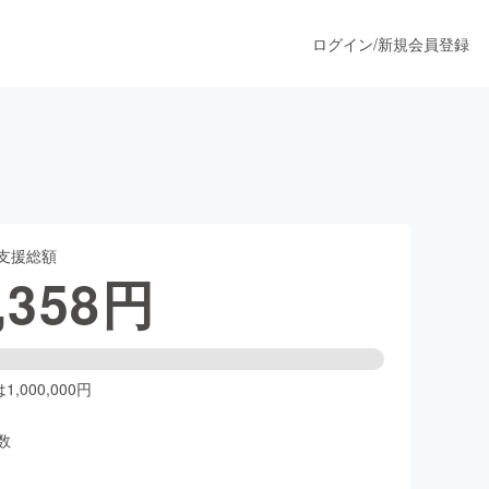
ログイン
/
新規会員登録
うすぐ公開されます
支援総額
プロダクト
,358
円
ファッション
スポーツ
,000,000円
数
ア
ソーシャルグッド
人