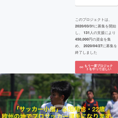
このプロジェクトは、
2020/03/31
に募集を開始
し、
131
人の支援により
450,000
円の資金を集
め、
2020/04/27
に募集を
終了しました
もう一度プロジェク
トをやってほしい