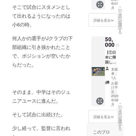
変動す
年01
カー教
る可能
そこで試合にスタメンとし
こ
月
室を開
性があ
の
リ
催しま
りま
て出れるようになったのは
タ
ー
す！！
す。＊
ン
詳細を見る
を
小6の時。
】 サッ
公共の
選
択
カー
場所で
す
る
チーム
面会し
何人かの選手がJクラブの下
50,
で話し
ます。
て欲し
000
【②限
円
部組織に引き抜かれたこと
い。学
定公開
【①日
校での
の
で、ポジションが空いたか
本に帰
講演を
Instagr
国した
して欲
amアカ
らだった。
際、一
しい。
ウント
支援
緒に食
一緒に
のフォ
者：
事しま
ボール
ロー許
1人
しょ
を蹴っ
可をさ
お届
う！！
て欲し
せて頂
け予
そのまま、中学はそのジュ
もち
い、な
定：
きま
ろん食
2020
ど是
す！！
ニアユースに進んだ。
年09
事代、
非、行
】
こ
月
交通費
いま
の
【③LIN
リ
なども
しょ
タ
Eの交換
そして試合に出続けた。
ー
負担さ
う。あ
ン
をしま
詳細を見る
を
せて頂
なたは
選
す！！
択
きま
私の恩
す
】
少し経って、監督に言われ
る
す！！
人で
このプロ
】詳細
す。最