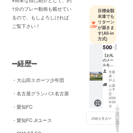
※簡単な自己紹介として、約
1分のプレー動画も載せてい
目標金額
未達でも
るので、もしよろしければ
リターン
ご覧下さい！
が届きま
す
(All-in
方式)
500
円
【お礼
のメー
➖経歴➖
ルをお
送りし
支援
ま
者：
す！！
・大山田スポーツ少年団
31人
】 リ
お届
ターン
け予
・名古屋グランパス名古屋
は不
定：
要、と
2020
年09
りあえ
・愛知FC
こ
月
ず頑張
の
リ
れ！と
タ
ー
応援し
ン
詳細を見る
・愛知FC Jrユース
を
てくだ
選
択
さる方
す
る
向けに