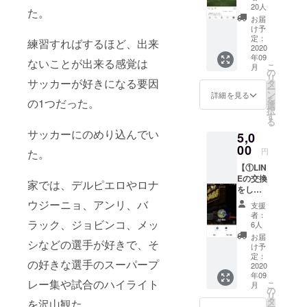
ウント
20人
た。
のフォ
お届
ローを
け予
許可さ
定：
練習すればするほど、出来
せて頂
2020
年09
きま
ないことが出来る感覚は
こ
月
す！！
の
リ
】
サッカーが好きになる要因
タ
ー
Twitter
ン
詳細を見る
を
の1つだった。
では伝
選
択
えきれ
す
る
ない、
サッカーにのめり込んでい
5,0
日常を
見るこ
00
円
た。
とが出
【①LIN
来ま
Eの交換
す。契
家では、デルピエロやロナ
をしま
約後の
す！！
生活や
ウジーニョ、アンリ、バ
支援
】 今回
アス
者：
の欧州
ラック、ジョビンコ、メッ
リート
6人
挑戦に
ならで
お届
シなどの選手が好きで、そ
ついて
はの食
け予
だけで
事、オ
定：
の好きな選手のスーパープ
はな
2020
フの1
年09
く、大
日、読
レー集や試合のハイライト
こ
月
学サッ
書や語
の
リ
カーや
学の勉
タ
を沢山観た。
ー