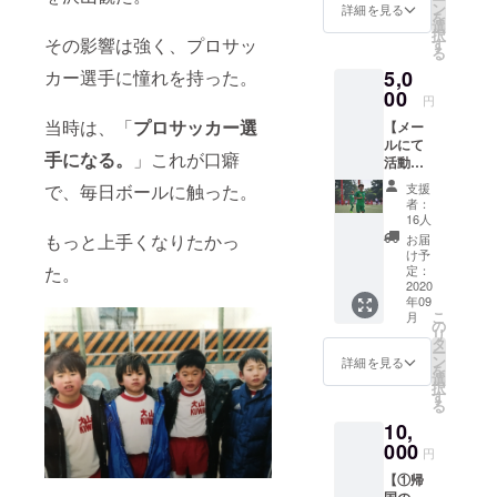
社会人
強な
ン
詳細を見る
を
サッ
ど、何
選
択
カーに
その影響は強く、プロサッ
でも載
す
る
ついて
せてい
カー選手に憧れを持った。
5,0
など、
くつも
何でも
00
りで
円
お話し
す。
当時は、「
プロサッカー選
【メー
しま
【②お
ルにて
しょ
礼の
手になる。
」これが口癖
活動報
う。
メール
告をお
【② 限
をお送
で、毎日ボールに触った。
支援
送りし
定公開
りしま
者：
ま
の
す！！
16人
す！！
Instagr
】
もっと上手くなりたかっ
お届
】 リ
amアカ
け予
ターン
た。
ウント
定：
は不
2020
のフォ
年09
要、と
ローを
こ
月
りあえ
許可さ
の
リ
ず頑張
せて頂
タ
ー
れ！と
きま
ン
詳細を見る
を
応援し
す！！
選
択
てくだ
】
す
る
さる方
10,
向けに
なりま
000
円
す。 本
【①帰
当に救