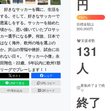
円
好きなサッカーを職に、生活を
まちづくり・地域活性化
する。そして、好きなサッカーで
150%
恩返しをする。サッカーを始めた
目標金額は
CAMPFIRE for Social Good
CAMPFIRE Creation
300,000円
頃から、思い描いていたプロサッ
CAMPFIREふるさと納税
machi-ya
コミュニティ
カー選手になる夢。何故、日本で
支援者数
はなく海外、欧州の地を選ぶの
131
か。沢山の苦悩や挫折、試合に出
れない日々。「サッカー小僧」永
人
田翔也・22歳、5年以内に欧州1部
リーグでプレーします！！
ポスト
シェア
LINEで送る
URLコピー
募集終了まで残
り
埋め込み
QRコード
終了