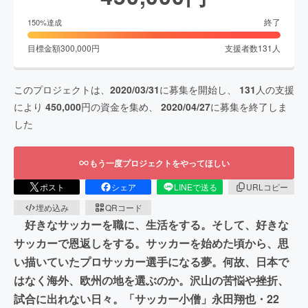
終了
150
%達成
目標金額
300,000
円
支援者数
131
人
このプロジェクトは、
2020/03/31
に募集を開始し、
131
人の支援
により
450,000
円の資金を集め、
2020/04/27
に募集を終了しま
した
もう一度プロジェクトをやってほしい
ポスト
シェア
LINEで送る
URLコピー
埋め込み
QRコード
好きなサッカーを職に、生活をする。そして、好きな
サッカーで恩返しをする。サッカーを始めた頃から、思
い描いていたプロサッカー選手になる夢。何故、日本で
はなく海外、欧州の地を選ぶのか。沢山の苦悩や挫折、
試合に出れない日々。「サッカー小僧」永田翔也・22