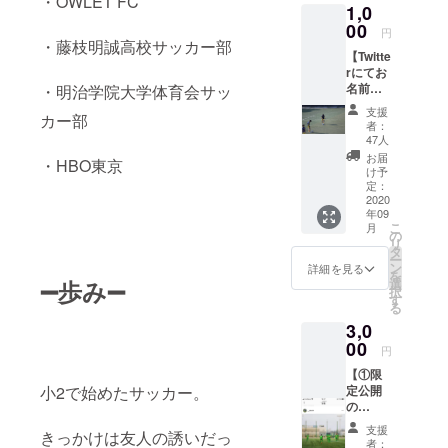
・OWLET FC
1,0
なりま
す。 本
00
円
当に救
・藤枝明誠高校サッカー部
【Twitte
われま
rにてお
す。 あ
名前を
・明治学院大学体育会サッ
りがと
掲載し
うござ
支援
カー部
ま
いま
者：
す！！
す。
47人
】 ＊
お届
・HBO東京
Twitter
け予
アカウ
定：
ントの
2020
年09
共有を
こ
月
します
の
リ
＊必ず
タ
ー
備考欄
ン
詳細を見る
を
にご希
➖歩み➖
選
択
望の名
す
る
前を記
3,0
入して
くださ
00
円
い）
【①限
小2で始めたサッカー。
定公開
の
Instagr
支援
きっかけは友人の誘いだっ
amアカ
者：