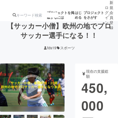
新
ロ
規
グ
会
プロジェクトを掲
はじ
プロジェクト
/
載するには
める
をさがす
イ
員
ン
登
【サッカー小僧】欧州の地でプロ
録
サッカー選手になる！！
人気のプロ
注目のリ
注目の新着プロ
募集終了が近いプ
もうすぐ公開
fds19
スポーツ
ジェクト
ターン
ジェクト
ロジェクト
されます
アート・写真
音楽
現在の支援総
額
450,
テクノロジー・ガジェット
ゲーム・サ
000
映像・映画
書籍・雑誌
ビジネス・起業
チャレンジ