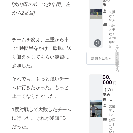
国の
われま
[大山田スポーツ少年団、左
際、一
す。 あ
緒にカ
りがと
から2番目]
支援
フェで
うござ
者：
お話し
いま
10人
しま
す。
お届
しょ
け予
う！！
定：
】 場所
2020
チームを変え、三重から車
年09
は東
こ
月
で1時間半をかけて母親に送
京・横
の
リ
浜・名
タ
ー
り迎えをしてもらい練習に
古屋に
ン
詳細を見る
を
なりま
選
参加した。
択
す。詳
す
る
細は
30,
LINEに
それでも、もっと強いチー
て確定
000
円
しま
ムに行きたかった。もっと
【プロ
す。
契約
上手くなりたかった。
2021年
後、帰
1月頃の
国の際
開催を
支援
1度対戦して大敗したチーム
にあな
予定し
者：
たのコ
ていま
1人
に行った。それが愛知FC
ミュニ
す。 ＊
お届
ティで
お届け
け予
だった。
講演や
予定は
定：
サッ
2021