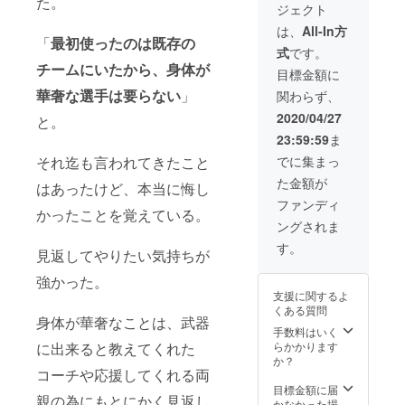
た。
ジェクト
はLINE
善を尽
にて確
くしま
は、
All-In方
定しま
「
最初使ったのは既存の
す。 な
式
です。
す。
お、リ
チームにいたから、身体が
2021年
ターン
目標金額に
1月頃の
お渡し
華奢な選手は要らない
」
関わらず、
開催を
のタイ
予定し
ミング
2020/04/27
と。
ていま
などは
23:59:59
ま
す。 ＊
メール
お届け
にて調
それ迄も言われてきたこと
でに集まっ
予定は
整しま
た金額が
変動す
はあったけど、本当に悔し
す。 ＊
る可能
お届け
ファンディ
かったことを覚えている。
性があ
予定は
ングされま
りま
変動す
す。＊
る可能
す。
見返してやりたい気持ちが
公共の
性があ
場所で
りま
強かった。
面会し
す。＊
支援に関するよ
ま
万が一
くある質問
す。）
プロ契
身体が華奢なことは、武器
【②限
約が実
手数料はいく
定公開
現出来
に出来ると教えてくれた
らかかります
Instagr
なけれ
か？
コーチや応援してくれる両
amアカ
ば、直
ウント
接お会
目標金額に届
親の為にもとにかく見返し
のフォ
いして
かなかった場