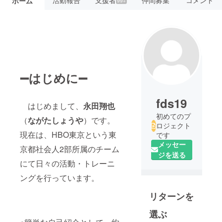
活動報告
支援者
仲間募集
コメント
ホーム
99+
➖はじめに➖
fds19
はじめまして、
永田翔也
初めてのプ
（
ながたしょうや
）です。
ロジェクト
現在は、HBO東京という東
です
メッセー
京都社会人2部所属のチーム
ジを送る
にて日々の活動・トレーニ
ングを行っています。
リターンを
選ぶ