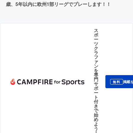
歳、5年以内に欧州1部リーグでプレーします！！
ス
ポ
ー
ツ
ク
ラ
フ
ァ
ン
を
専
門
掲載
無料
サ
ポ
ー
ト
付
き
で
始
め
よ
う
！