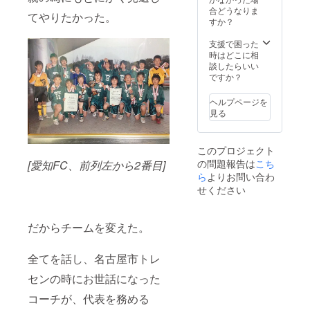
ロー許
全力で
合どうなりま
てやりたかった。
可をさ
謝りま
すか？
せて頂
す。そ
きま
の際に
支援で困った
す！！
活動報
時はどこに相
】
告もさ
談したらいい
【③LIN
せてい
ですか？
Eの交換
ただき
をしま
ます。
ヘルプページを
す！！
です
見る
】
が、必
ず実現
させま
このプロジェクト
す。）
の問題報告は
こち
[愛知FC、前列左から2番目]
ら
よりお問い合わ
せください
だからチームを変えた。
全てを話し、名古屋市トレ
センの時にお世話になった
コーチが、代表を務める