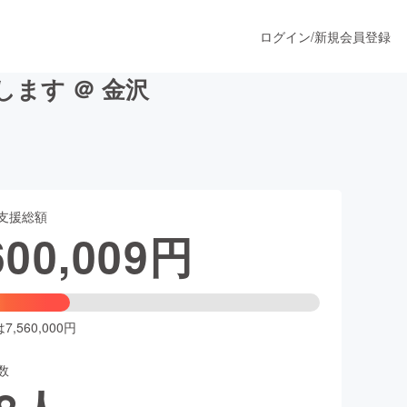
ログイン
/
新規会員登録
ます ＠ 金沢
うすぐ公開されます
支援総額
プロダクト
600,009
円
ファッション
スポーツ
,560,000円
数
ア
ソーシャルグッド