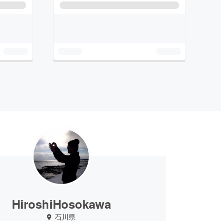
HiroshiHosokawa
石川県