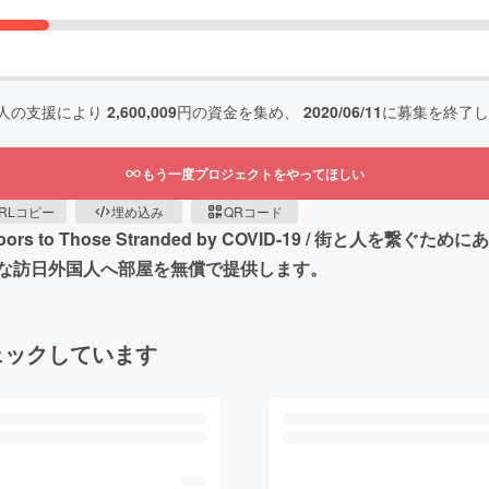
人の支援により
2,600,009
円の資金を集め、
2020/06/11
に募集を終了し
もう一度プロジェクトをやってほしい
RLコピー
埋め込み
QRコード
 its Doors to Those Stranded by COVID-19 /
な訪日外国人へ部屋を無償で提供します。
ェックしています