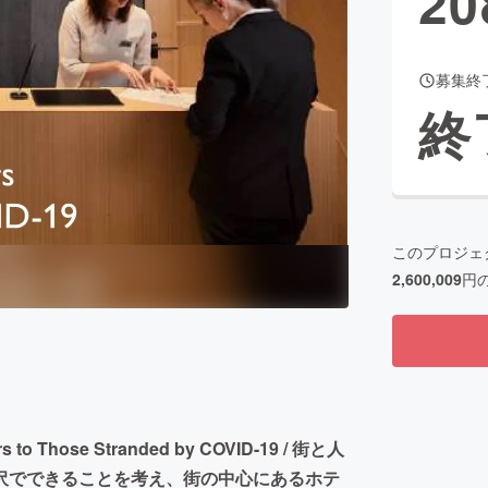
20
募集終
CAMPFIRE for Social Good
CAMPFIRE Creation
終
CAMPFIREふるさと納税
machi-ya
コミュニティ
このプロジェ
2,600,009
円
s to Those Stranded by COVID-19 / 街と人
沢でできることを考え、街の中心にあるホテ