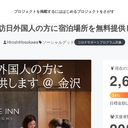
プロジェクトを掲載するには
はじめる
プロジェクトをさがす
訪日外国人の方に宿泊場所を無料提供し
HiroshiHosokawa
ソーシャルグッド
コロナサポートプログラム対象
注目のリターン
注目の新着プロジェクト
募集終了が近いプロジェクト
も
現在の
音楽
舞台・パフォーマンス
2,
ゲーム・サービス開発
フード・飲食店
34%
書籍・雑誌出版
アニメ・漫画
目標金額は7
支援者
チャレンジ
ビューティー・ヘルスケ