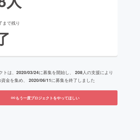
8
人
了まで残り
了
クトは、
2020/03/24
に募集を開始し、
208
人の支援により
の資金を集め、
2020/06/11
に募集を終了しました
もう一度プロジェクトをやってほしい