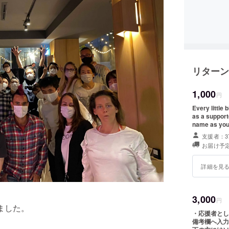
リターン
1,000
円
Every little
as a supporter. When making your donation, please 
name as you 
支援者：3
お届け予定
詳細を見
3,000
円
ました。
・応援者とし
備考欄へ入力