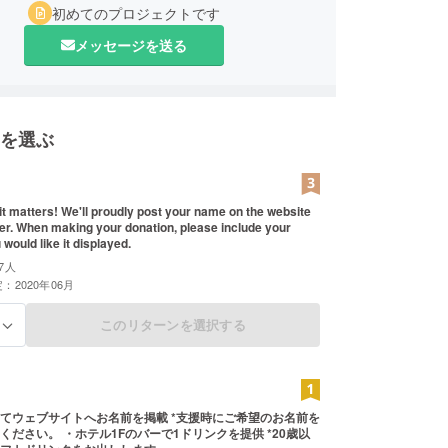
初めてのプロジェクトです
メッセージを送る
を選ぶ
 bit matters! We'll proudly post your name on the website
include your
would like it displayed.
7人
：2020年06月
このリターンを選択する
る
てウェブサイトへお名前を掲載 *支援時にご希望のお名前を
ください。 ・ホテル1Fのバーで1ドリンクを提供 *20歳以