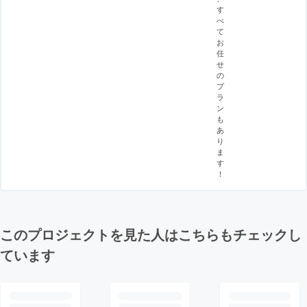
す
べ
て
お
任
せ
の
プ
ラ
ン
も
あ
り
ま
す
！
このプロジェクトを見た人はこちらもチェックし
ています