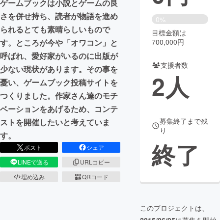
ゲームブックは小説とゲームの良
さを併せ持ち、読者が物語を進め
まちづくり・地域活性化
0%
られるとても素晴らしいもので
目標金額は
700,000円
す。ところが今や「オワコン」と
CAMPFIRE for Social Good
CAMPFIRE Creation
呼ばれ、愛好家がいるのに出版が
CAMPFIREふるさと納税
machi-ya
コミュニティ
支援者数
少ない現状があります。その事を
2
人
憂い、ゲームブック投稿サイトを
つくりました。作家さん達のモチ
ベーションをあげるため、コンテ
募集終了まで残
ストを開催したいと考えていま
り
す。
終了
ポスト
シェア
LINEで送る
URLコピー
埋め込み
QRコード
このプロジェクトは、