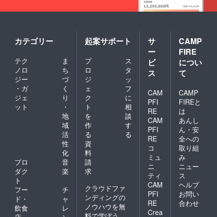
カテゴリー
起案サポート
サ
CAMP
ー
FIRE
テク
ま
プ
ス
ビ
につい
ノロ
ち
ロ
タ
ス
て
ジー
づ
ジ
ッ
・ガ
く
ェ
フ
CAM
CAMP
ジェ
り
ク
に
PFI
FIREと
ット
・
ト
相
RE
は
地
を
談
CAM
あんし
域
作
す
PFI
ん・安
活
る
る
RE
全への
性
資
コ
取り組
化
料
ミュ
み
プロ
音
請
ニ
ニュー
ダク
楽
求
ティ
ス
ト
CAM
ヘルプ
クラウドファ
フー
チ
PFI
お問い
ンディングの
ド・
ャ
RE
合わせ
ノウハウを無
飲食
レ
Crea
料で学ぼう