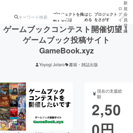
新
ロ
規
グ
会
プロジェクトを掲
はじ
プロジェクト
/
載するには
める
をさがす
イ
員
ン
登
ゲームブックコンテスト開催切望！
録
ゲームブック投稿サイト
GameBook.xyz
人気のプロ
注目のリ
注目の新着プロ
募集終了が近いプ
もうすぐ公開
ジェクト
ターン
ジェクト
ロジェクト
されます
Yoyogi Jotaro
書籍・雑誌出版
アート・写真
音楽
現在の支援総
テクノロジー・ガジェット
ゲーム・サ
額
2,50
映像・映画
書籍・雑誌
0
円
ビジネス・起業
チャレンジ