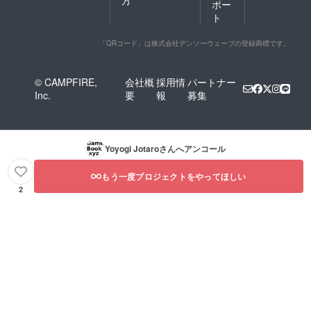
方
ポー
ト
「QRコード」は株式会社デンソーウェーブの登録商標です。
© CAMPFIRE,
会社概
採用情
パートナー
Inc.
要
報
募集
Yoyogi Jotaro
さんへアンコール
もう一度プロジェクトをやってほしい
2