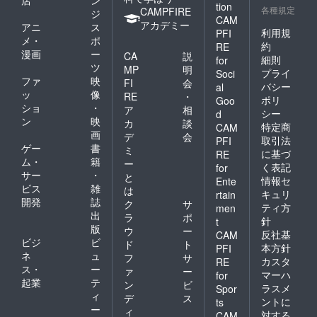
店
ン
tion
各種規定
CAMPFIRE
ジ
CAM
アカデミー
アニ
ス
利用規
PFI
メ・
ポ
約
RE
漫画
ー
CA
説
細則
for
ツ
MP
明
プライ
Soci
ファ
映
FI
会
バシー
al
ッ
像
RE
・
ポリ
Goo
ショ
・
ア
相
シー
d
ン
映
カ
談
特定商
CAM
画
デ
会
取引法
PFI
ゲー
書
ミ
に基づ
RE
ム・
籍
ー
く表記
for
サー
・
と
情報セ
Ente
ビス
雑
は
キュリ
rtain
開発
誌
ク
サ
ティ方
men
出
ラ
ポ
針
t
版
ウ
ー
反社基
CAM
ビジ
ビ
ド
ト
本方針
PFI
ネ
ュ
フ
サ
カスタ
RE
ス・
ー
ァ
ー
マーハ
for
起業
テ
ン
ビ
ラスメ
Spor
ィ
デ
ス
ントに
ts
ー
ィ
対する
CAM