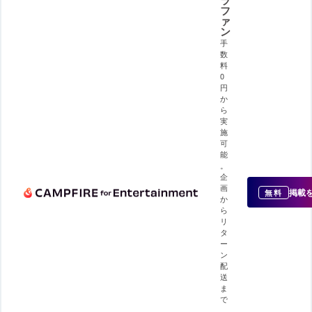
ラ
フ
ァ
ン
手
数
料
0
円
か
ら
実
施
可
能
。
企
画
掲載
無料
か
ら
リ
タ
ー
ン
配
送
ま
で
、