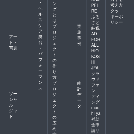
・
ン
考え方
PFI
ヘ
グ
クッ
RE
ル
と
キーポ
ふる
ス
は
リシー
さと
ケ
プ
実
納税
ア
ロ
施
AD
アー
舞
ジ
事
FOR
ト・
台
ェ
例
ALL
写真
・
ク
HIO
パ
ト
KOS
フ
の
HI
ォ
作
JFA
ー
り
クラ
マ
方
ウド
ン
プ
統
ファ
ス
ロ
計
ン
ソー
ジ
デ
ディ
シャ
ェ
ー
ング
ル
ク
タ
mac
グッ
ト
hi-ya
ド
の
補助
広
金申
め
請サ