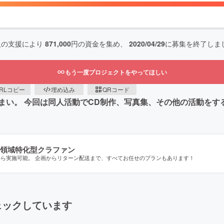
人の支援により
871,000
円の資金を集め、
2020/04/29
に募集を終了しま
もう一度プロジェクトをやってほしい
RLコピー
埋め込み
QRコード
まい。 今回は同人活動でCD制作、写真集、その他の活動をす
領域特化型クラファン
から実施可能。 企画からリターン配送まで、すべてお任せのプランもあります！
ェックしています