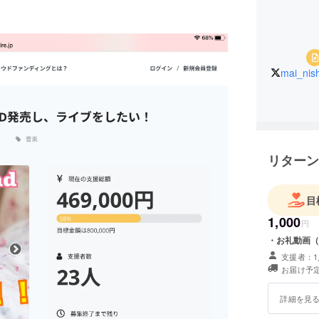
mai_nish
リターン
目
1,000
円
・お礼動画（
支援者：1
お届け予定
詳細を見