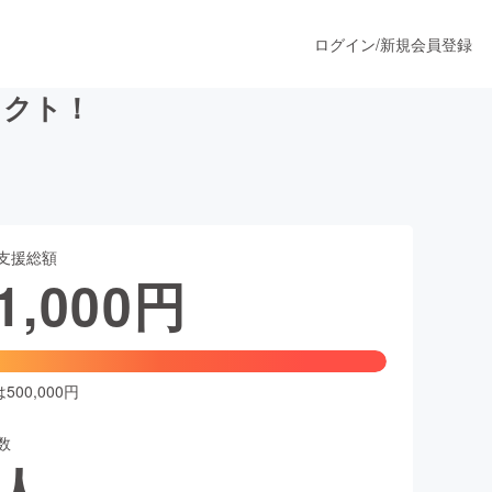
ログイン
/
新規会員登録
ェクト！
うすぐ公開されます
支援総額
プロダクト
1,000
円
ファッション
スポーツ
00,000円
数
ア
ソーシャルグッド
人