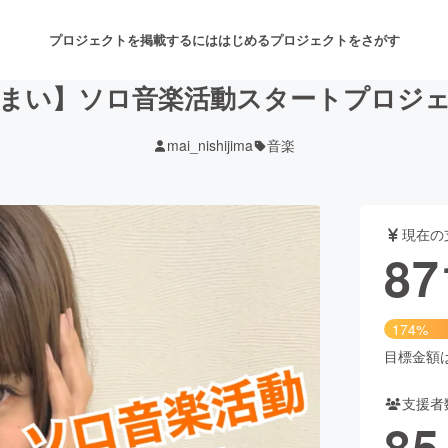
プロジェクトを掲載するには
はじめる
プロジェクトをさがす
まい】ソロ音楽活動スタートプロジ
mai_nishijima
音楽
注目のリターン
注目の新着プロジェクト
募集終了が近いプロジェクト
も
現在の
音楽
舞台・パフォーマンス
87
ゲーム・サービス開発
フード・飲食店
174%
書籍・雑誌出版
アニメ・漫画
目標金額は5
支援者
チャレンジ
ビューティー・ヘルスケ
85