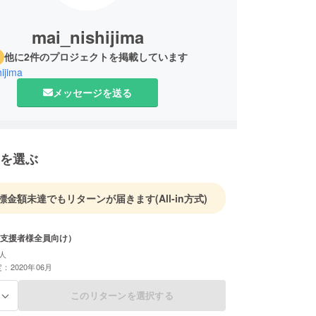
mai_nishijima
他に2件のプロジェクトを掲載しています
ijima
メッセージを送る
を選ぶ
標金額未達でもリターンが届きます
(All-in方式)
支援者様全員向け）
人
：2020年06月
このリターンを選択する
る