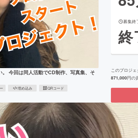
募集終
CAMPFIRE for Social Good
CAMPFIRE Creation
終
CAMPFIREふるさと納税
machi-ya
コミュニティ
このプロジェ
。 今回は同人活動でCD制作、写真集、そ
871,000
円の
ピー
埋め込み
QRコード