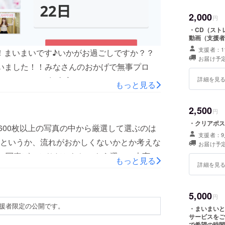
2,000
円
・CD（スト
動画（支援者
支援者：1
お届け予定
ざいました！！みなさんのおかげで無事プロ
てリターンも無事完了しました！みなさんの
詳細を見
もっと見る
（っ ' ᵕ ' ｃ）あれから8ヶ月たち、いろ
こでもたくさんの人に知って貰えました！！
2,500
円
たいない、、、その音楽でライブがした
・クリアポス
*)600枚以上の写真の中から厳選して選ぶのは
支援者：9
ロジェクトを立ち上げました！！
というか、流れがおかしくないかとか考えな
お届け予定
/350326今回のプロジェクトは豪華3本立て！！☆2021年4
くいい写真ばっかりだからね、もう選ぶの大変
もっと見る
作＆CDリリース☆アニメMV制作ライブはほぼ
詳細を見
、自分でできるところは自分でやりたいので
！もっともっとまいまいのことを知ってもら
、クリアポスターっていうのを追加しまし
度もあげていきたい！と思っています！！チ
5,000
ァイルのポスターverって感じなんですけ
円
援者限定の公開です。
い！という方はリターンにてチケットリター
・まいまいと
すすめです(*'▽'*)用紙にアクリルが使わ
サービスをご
にお届けしたいので、CD制作の応援もよろしく
で希望の時間