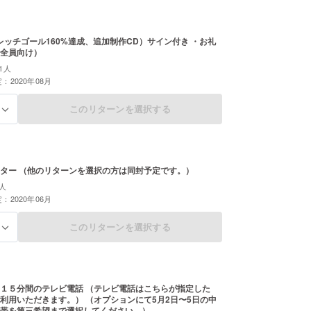
レッチゴール160%達成、追加制作CD）サイン付き ・お礼
全員向け）
1人
：2020年08月
このリターンを選択する
る
ター （他のリターンを選択の方は同封予定です。）
人
：2020年06月
このリターンを選択する
る
１５分間のテレビ電話 （テレビ電話はこちらが指定した
利用いただきます。） （オプションにて5月2日〜5日の中
帯を第三希望まで選択してください。）