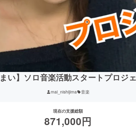
まい】ソロ音楽活動スタートプロジ
mai_nishijima
音楽
現在の支援総額
871,000
円