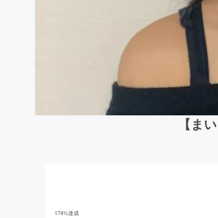
【まい
174
%達成