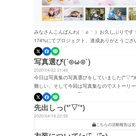
みなさんこんばんわ‪( ◜௰◝ ）‬お久しぶりです！まいまいです♪いかがお過ごしですか？？
174%にてプロジェクト、達成ありがとうご
ジェクトを成功することが出来ました！！そし
手元に私の音楽が届いていることを嬉しく思います
写真選び(´⊙ω⊙`)
んなイベントにも参加させて頂きました！！そ
2020/04/22 21:46
いい楽曲たちをCDの中に留めておくのはもっ
今日は写真集の写真選びをしていました(*'▽'
い！！とおもい、このコロナ禍ですが新しいプ
難しい、そして今回は写真集なのでストーリー
https://camp-fire.jp/projects/view
がら選ぶのはもっと難しい(;o;)そしてすご
月11日(日)ワンマンライブ開催！！☆楽曲制
よ！笑でも自分の納得のいくものにしたいので
先出しっ(*'▽'*)
オリジナル曲たちでセットリストを組む予定！
す☻さて、先日新しく追加されたリターンで
2020/04/18 22:56
える、そして応援してくれているみんなの満足
た！クリアポスターとは簡単にいうとクリアフ
こちらの活動報告は支
ケットリターンもありますので、ライブに来た
ど、イメージつくかな？？まいまい的にはとてもお
ンをご支援下さいm(_ _)mぜひCDもお手元
衣装について(๑･̑◡･̑๑)