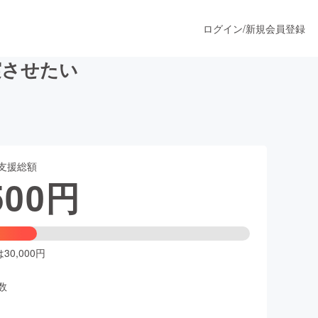
ログイン
/
新規会員登録
実させたい
うすぐ公開されます
支援総額
プロダクト
500
円
ファッション
スポーツ
0,000円
数
ア
ソーシャルグッド
人