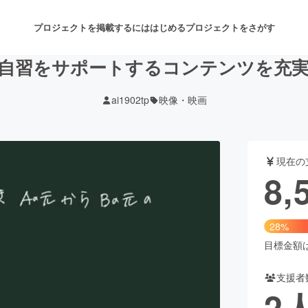
プロジェクトを掲載するには
はじめる
プロジェクトをさがす
自習をサポートするコンテンツを充
ai1902tp
映像・映画
注目のリターン
注目の新着プロジェクト
募集終了が近いプロジェクト
も
現在の
音楽
舞台・パフォーマンス
8,
ゲーム・サービス開発
フード・飲食店
28%
書籍・雑誌出版
アニメ・漫画
目標金額は3
支援者
チャレンジ
ビューティー・ヘルスケ
2