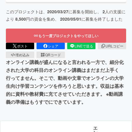
このプロジェクトは、
2020/03/27
に募集を開始し、
2
人の支援に
より
8,500
円の資金を集め、
2020/05/01
に募集を終了しました
もう一度プロジェクトをやってほしい
ポスト
シェア
LINEで送る
URLコピー
埋め込み
QRコード
オンライン講義が盛んになると言われる一方で、細分化
された大学の科目のオンライン講義はまだまだ上手く
行ってません。そこで、動画や文章でオンラインの大学
生向け学習コンテンツを作ろうと思います。収益は基本
的に資料や教材費に充てさせていただきます。 ※動画講
義の準備はもうすでにできています。
エ