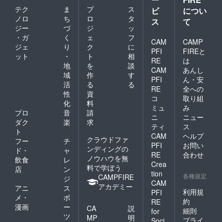
テク
ま
プ
ス
ビ
につい
ノロ
ち
ロ
タ
ス
て
ジー
づ
ジ
ッ
・ガ
く
ェ
フ
CAM
CAMP
ジェ
り
ク
に
PFI
FIREと
ット
・
ト
相
RE
は
地
を
談
CAM
あんし
域
作
す
PFI
ん・安
活
る
る
RE
全への
性
資
コ
取り組
化
料
ミュ
み
プロ
音
請
ニ
ニュー
ダク
楽
求
ティ
ス
ト
CAM
ヘルプ
クラウドファ
フー
チ
PFI
お問い
ンディングの
ド・
ャ
RE
合わせ
ノウハウを無
飲食
レ
Crea
料で学ぼう
店
ン
tion
各種規定
CAMPFIRE
ジ
CAM
アカデミー
アニ
ス
利用規
PFI
メ・
ポ
約
RE
漫画
ー
CA
説
細則
for
ツ
MP
明
プライ
Soci