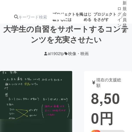
新
ロ
規
グ
会
プロジェクトを掲
はじ
プロジェクト
/
載するには
める
をさがす
イ
員
ン
登
大学生の自習をサポートするコンテ
録
ンツを充実させたい
人気のプロ
注目のリ
注目の新着プロ
募集終了が近いプ
もうすぐ公開
ai1902tp
映像・映画
ジェクト
ターン
ジェクト
ロジェクト
されます
アート・写真
音楽
現在の支援総
額
8,50
テクノロジー・ガジェット
ゲーム・サ
0
円
映像・映画
書籍・雑誌
ビジネス・起業
チャレンジ