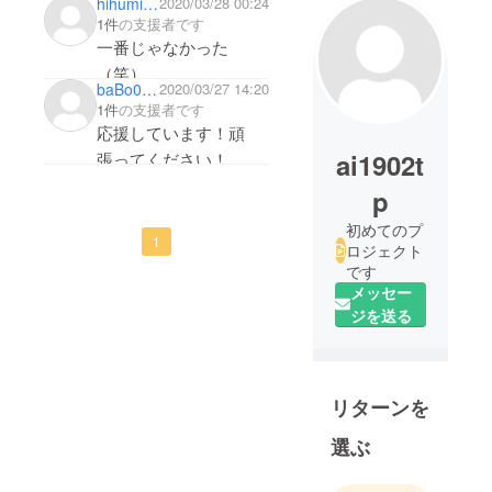
hihumi0001
2020/03/28 00:24
1件
の支援者です
一番じゃなかった
（笑）
baBo0120
2020/03/27 14:20
楽しく、かつ、ために
1件
の支援者です
なるポロジェクトにな
応援しています！頑
るよう、ご祈念申し上
ai1902t
張ってください！
げます。
p
初めてのプ
1
ロジェクト
です
メッセー
ジを送る
リターンを
選ぶ