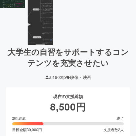
大学生の自習をサポートするコン
テンツを充実させたい
ai1902tp
映像・映画
現在の支援総額
8,500
円
終了
28
%達成
目標金額
30,000
円
支援者数
2
人