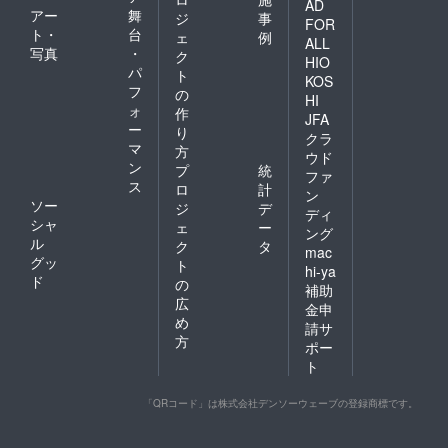
AD
アー
舞
ジ
事
FOR
ト・
台
ェ
例
ALL
写真
・
ク
HIO
パ
ト
KOS
フ
の
HI
ォ
作
JFA
ー
り
クラ
マ
方
ウド
ン
プ
統
ファ
ス
ロ
計
ン
ソー
ジ
デ
ディ
シャ
ェ
ー
ング
ル
ク
タ
mac
グッ
ト
hi-ya
ド
の
補助
広
金申
め
請サ
方
ポー
ト
「QRコード」は株式会社デンソーウェーブの登録商標です。