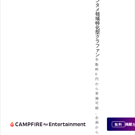
ン
タ
メ
領
域
特
化
型
ク
ラ
フ
ァ
ン
手
数
料
0
円
か
ら
実
施
可
能
。
企
画
掲載
無料
か
ら