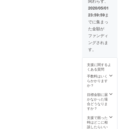
関わらず、
2020/05/01
23:59:59
ま
でに集まっ
た金額が
ファンディ
ングされま
す。
支援に関するよ
くある質問
手数料はいく
らかかります
か？
目標金額に届
かなかった場
合どうなりま
すか？
支援で困った
時はどこに相
談したらいい