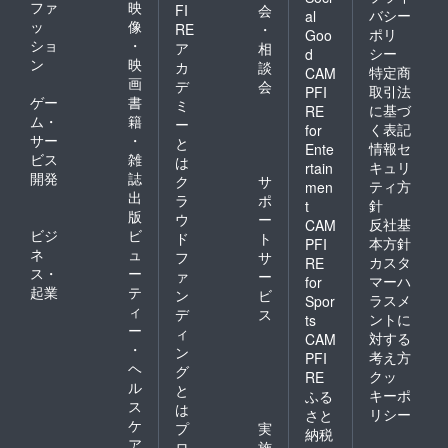
ファ
映
FI
会
バシー
al
ッ
像
RE
・
ポリ
Goo
ショ
・
ア
相
シー
d
ン
映
カ
談
特定商
CAM
画
デ
会
取引法
PFI
ゲー
書
ミ
に基づ
RE
ム・
籍
ー
く表記
for
サー
・
と
情報セ
Ente
ビス
雑
は
キュリ
rtain
開発
誌
ク
サ
ティ方
men
出
ラ
ポ
針
t
版
ウ
ー
反社基
CAM
ビジ
ビ
ド
ト
本方針
PFI
ネ
ュ
フ
サ
カスタ
RE
ス・
ー
ァ
ー
マーハ
for
起業
テ
ン
ビ
ラスメ
Spor
ィ
デ
ス
ントに
ts
ー
ィ
対する
CAM
・
ン
考え方
PFI
ヘ
グ
クッ
RE
ル
と
キーポ
ふる
ス
は
リシー
さと
ケ
プ
実
納税
ア
ロ
施