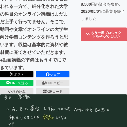
8,500
円の資金を集め、
われる一方で、細分化された大学
2020/05/01
に募集を終了
の科目のオンライン講義はまだま
しました
だ上手く行ってません。そこで、
動画や文章でオンラインの大学生
もう一度プロジェク
トをやってほしい
向け学習コンテンツを作ろうと思
います。収益は基本的に資料や教
材費に充てさせていただきます。
※動画講義の準備はもうすでにで
きています。
ポスト
シェア
LINEで送る
URLコピー
埋め込み
QRコード