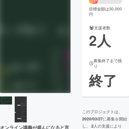
28%
目標金額は30,000
まちづくり・地域活性化
円
支援者数
CAMPFIRE for Social Good
CAMPFIRE Creation
2
人
CAMPFIREふるさと納税
machi-ya
コミュニティ
募集終了まで残
り
終了
このプロジェクトは、
2020/03/27
に募集を開始
し、
2
人の支援により
オンライン講義が盛んになると言