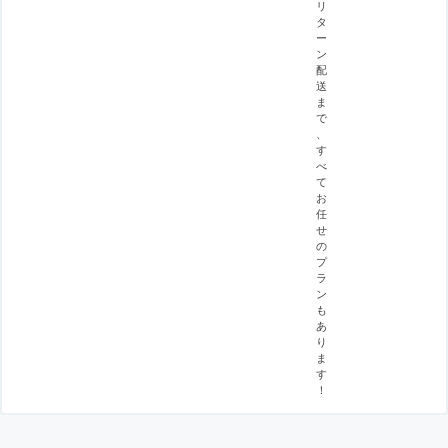
リ
タ
ー
ン
配
送
ま
で
、
す
べ
て
お
任
せ
の
プ
ラ
ン
も
あ
り
ま
す
！