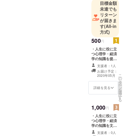
目標金額
未達でも
リターン
が届きま
す
(All-in
方式)
500
円
・人生に役に立
つ心理学・経済
学の知識を提供
するFacebook
支援者：1人
グループに招待
お届け予定：
させていただき
こ
2020年05月
の
ます。
リ
タ
ー
ン
詳細を見る
を
選
択
す
る
1,000
円
・人生に役に立
つ心理学・経済
学の知識を文章
で提供する
支援者：0人
Facebookグ