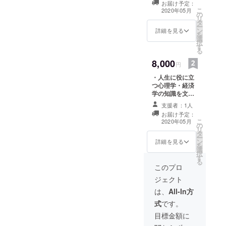
お届け予定：
ループに招待さ
こ
2020年05月
の
せていただきま
リ
タ
す。
ー
ン
詳細を見る
を
選
択
す
る
8,000
円
・人生に役に立
つ心理学・経済
学の知識を文章
で提供する
支援者：1人
Facebookグ
お届け予定：
ループに招待さ
こ
2020年05月
の
せていただきま
リ
タ
す。 ・Skypeや
ー
ン
Discordなどを
詳細を見る
を
選
用いたオンライ
択
す
ン個別指導を、
る
中1数学から大学
このプロ
1年生レベルの内
ジェクト
容から自由にお
選びいただけま
は、
All-In方
す。時間は80分
式
です。
×4コマです。
目標金額に