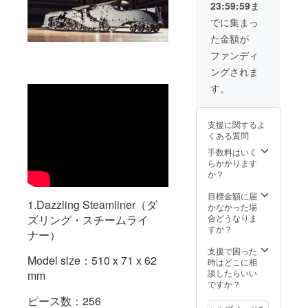
23:59:59
ま
でに集まっ
た金額が
ファンディ
ングされま
す。
支援に関するよ
くある質問
手数料はいく
らかかります
か？
目標金額に届
1.Dazzling Steamliner（ダ
かなかった場
合どうなりま
ズリング・スチームライ
すか？
ナー）
支援で困った
Model size：510 x 71 x 62
時はどこに相
談したらいい
mm
ですか？
ピース数：256