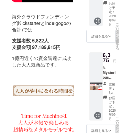
F】 一
お届
般販売
け予
予定価
定：
海外クラウドファンディン
格
2020
年09
7,500円
グ(KickstarterとIndeigogoの
こ
月
(税込)の
の
リ
合計)では
15%OF
タ
ー
F 6,375
ン
詳細を見る
を
円(税込)
支援者数 5,822人
選
択
す
支援金額 97,189,815円
る
6,3
1億円近くの資金調達に成功
75
円
した大人気商品です。
8.
Mysteri
ous
Timer
支援
2【BO
者：
OSTER
3人
割
お届
15%OF
け予
F】 一
定：
般販売
2020
年09
予定価
こ
月
格
の
リ
7,500円
タ
ー
(税込)の
ン
詳細を見る
を