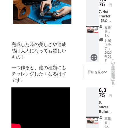
品の輸入販
75
円
売および自
7. Hot
社商品の開
Tractor
【BOO
発に取り組
STER割
んでいま
支援
15%OF
者：
す。
F】 一
1人
般販売
お届
予定価
完成した時の美しさや達成
け予
格
定：
感は大人になっても嬉しい
5,500円
2020
もの！
年09
(税込)の
こ
月
15%OF
の
リ
F 4,675
一つ作ると、他の種類にも
タ
ー
円(税込)
ン
詳細を見る
チャレンジしたくなるはず
を
選
択
です。
す
る
6,3
75
円
5.
Silver
Bullet【
BOOST
支援
ER割
者：
15%OF
0人