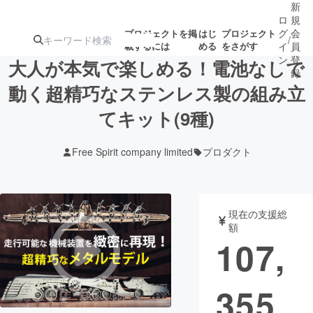
新
ロ
規
グ
会
プロジェクトを掲
はじ
プロジェクト
/
載するには
める
をさがす
イ
員
ン
登
大人が本気で楽しめる！電池なしで
録
動く超精巧なステンレス製の組み立
てキット(9種)
人気のプロ
注目のリ
注目の新着プロ
募集終了が近いプ
もうすぐ公開
ジェクト
ターン
ジェクト
ロジェクト
されます
Free Spirit company limited
プロダクト
アート・写真
音楽
現在の支援総
テクノロジー・ガジェット
ゲーム・サ
額
107,
映像・映画
書籍・雑誌
355
ビジネス・起業
チャレンジ