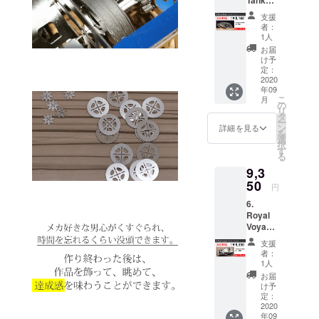
2【BO
支援
OSTER
者：
割
1人
15%OF
お届
F】 一
け予
般販売
定：
予定価
2020
年09
格
こ
月
9,600円
の
リ
(税込)の
タ
ー
15%OF
ン
詳細を見る
を
F 8,160
選
択
円(税込)
す
る
9,3
50
円
6.
Royal
Voyage
r【BOO
支援
STER割
者：
15%OF
1人
F】 一
お届
般販売
け予
予定価
定：
格
2020
年09
11,000