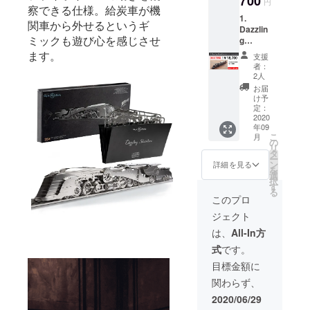
700
円
察できる仕様。給炭車が機
1.
関車から外せるというギ
Dazzlin
ミックも遊び心を感じさせ
g
Steamli
ます。
支援
ner【B
者：
OOSTE
2人
R割
お届
15%OF
け予
F】 一
定：
般販売
2020
年09
予定価
こ
月
格
の
リ
22,000
タ
ー
円(税込)
ン
詳細を見る
を
の
選
択
15%OF
す
る
F
このプロ
18,700
ジェクト
円(税込)
は、
All-In方
式
です。
目標金額に
関わらず、
2020/06/29