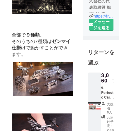
式会社の代
表取締役 鴨
志田と申し
https://freespirit.co.jp/
ます。
メッセー
ジを送る
社名であ
全部で
９種類
。
る”Free
そのうちの7種類は
ゼンマイ
Spirit”とは、
仕掛け
で動かすことができ
リターンを
「自由な精
ます。
神・自由
選ぶ
人」という
意味を持ち
3,0
ます。
60
円
9.
「不安・悩
Perfect
み・ストレ
o Card
Case【
スを解消
支援
BOOST
者：
し、ありの
ER割
0人
15%OF
ままに自由
お届
F】 一
け予
に生き
般販売
定：
る。」
予定価
2020