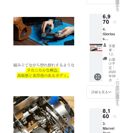
15%OF
選
択
F 6,375
す
る
円(税込)
6,9
70
円
4.
Gloriou
s
Cabrio
支援
2【BO
者：
OSTER
1人
割
お届
15%OF
け予
F】 一
定：
般販売
2020
年09
予定価
こ
月
格
の
リ
8,200円
タ
ー
(税込)の
ン
詳細を見る
を
15%OF
選
択
F 6,970
す
る
円(税込)
8,1
60
円
3.
Marvel
Tank