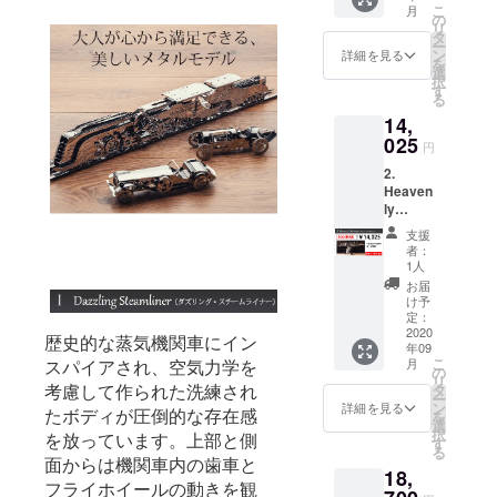
こ
月
円(税込)
の
リ
の
タ
ー
15%OF
ン
詳細を見る
を
F 9,350
選
択
円(税込)
す
る
14,
025
円
2.
Heaven
ly
Hercule
支援
s
者：
【BOO
1人
STER割
お届
15%OF
け予
F】 一
定：
般販売
2020
歴史的な蒸気機関車にイン
年09
予定価
こ
月
スパイアされ、空気力学を
格
の
リ
16,500
考慮して作られた洗練され
タ
ー
円(税込)
ン
詳細を見る
たボディが圧倒的な存在感
を
の
選
択
を放っています。上部と側
15%OF
す
る
F
面からは機関車内の歯車と
18,
14,025
フライホイールの動きを観
円(税込)