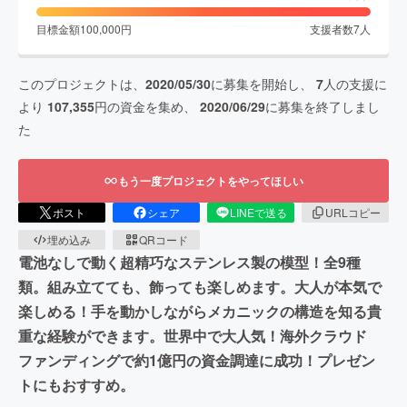
目標金額
100,000
円
支援者数
7
人
このプロジェクトは、
2020/05/30
に募集を開始し、
7
人の支援に
より
107,355
円の資金を集め、
2020/06/29
に募集を終了しまし
た
もう一度プロジェクトをやってほしい
ポスト
シェア
LINEで送る
URLコピー
埋め込み
QRコード
電池なしで動く超精巧なステンレス製の模型！全9種
類。組み立てても、飾っても楽しめます。大人が本気で
楽しめる！手を動かしながらメカニックの構造を知る貴
重な経験ができます。世界中で大人気！海外クラウド
ファンディングで約1億円の資金調達に成功！プレゼン
トにもおすすめ。