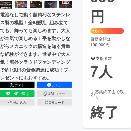
円
まちづくり・地域活性化
電池なしで動く超精巧なステンレ
ス製の模型！全9種類。組み立て
CAMPFIRE for Social Good
CAMPFIRE Creation
ても、飾っても楽しめます。大人
107%
CAMPFIREふるさと納税
machi-ya
コミュニティ
が本気で楽しめる！手を動かしな
目標金額は
100,000円
がらメカニックの構造を知る貴重
な経験ができます。世界中で大人
支援者数
気！海外クラウドファンディング
7
人
で約1億円の資金調達に成功！プ
レゼントにもおすすめ。
ポスト
シェア
募集終了まで残
LINEで送る
URLコピー
り
埋め込み
QRコード
終了