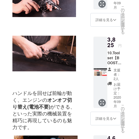
年09
格
こ
月
3,600円
の
そのような
リ
(税込)の
タ
ー
人生を送る
15%OF
ン
詳細を見る
を
F 3,060
選
人を増やし
択
円(税込)
す
る
たい、とい
3,8
う強い想い
25
円
から、この
社名は生ま
10.Tool
set【B
れました。
OOSTE
R割
支援
15%OF
社名のも
者：
F】 一
2人
と、弊社で
般販売
お届
は「モノづ
予定価
け予
ハンドルを回せば前輪が動
格
定：
くりを通じ
4,500円
2020
く、エンジンの
オンオフ切
てお客様の
年09
(税込)の
こ
り替え(電池不要)
ができる、
月
豊かな人生
15%OF
の
リ
F 3,825
といった実際の機械装置を
タ
に貢献す
ー
円(税込)
ン
詳細を見る
精巧に再現しているのも魅
を
る」をス
選
択
力です。
ローガン
す
る
に、海外製
4,6