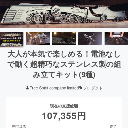
大人が本気で楽しめる！電池なし
で動く超精巧なステンレス製の組
み立てキット(9種)
Free Spirit company limited
プロダクト
現在の支援総額
107,355
円
終了
107
%達成