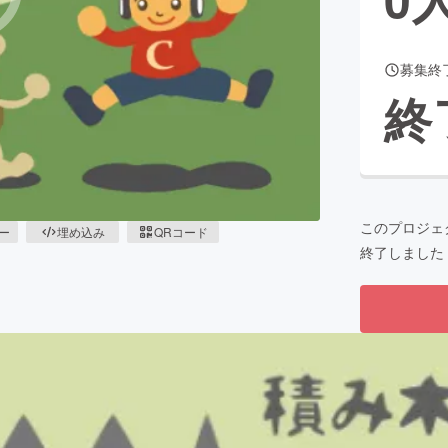
募集終
CAMPFIRE for Social Good
CAMPFIRE Creation
終
CAMPFIREふるさと納税
machi-ya
コミュニティ
このプロジェ
ピー
埋め込み
QRコード
終了しました