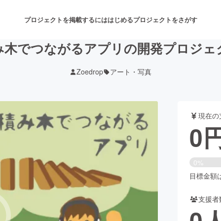
プロジェクトを掲載するには
はじめる
プロジェクトをさがす
み木でつながるアプリの開発プロジェ
Zoedrop
アート・写真
注目のリターン
注目の新着プロジェクト
募集終了が近いプロジェクト
も
現在の
音楽
舞台・パフォーマンス
0
ゲーム・サービス開発
フード・飲食店
0%
書籍・雑誌出版
アニメ・漫画
目標金額は2
支援者
チャレンジ
ビューティー・ヘルスケ
0