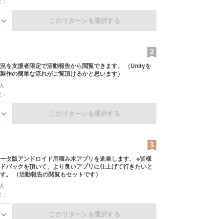
定：
このリターンを選択する
る
況を支援者限定で活動報告から閲覧できます。 （Unityを
製作の簡単な流れがご覧頂けるかと思います）
人
定：
このリターンを選択する
る
ータ版アンドロイド用積み木アプリを進呈します。 ※皆様
ドバックを頂いて、より良いアプリに仕上げて行きたいと
す。 （活動報告の閲覧もセットです）
人
定：
このリターンを選択する
る