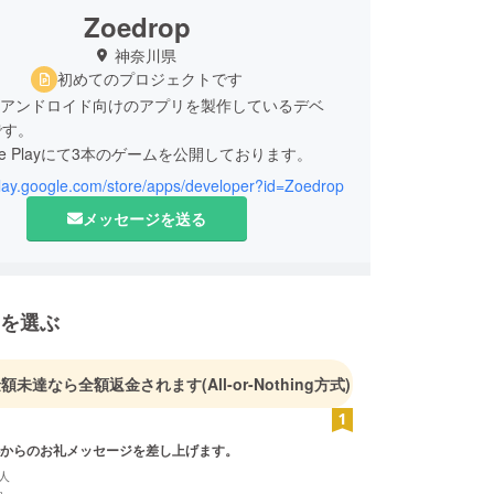
Zoedrop
神奈川県
初めてのプロジェクトです
opはアンドロイド向けのアプリを製作しているデベ
です。
le Playにて3本のゲームを公開しております。
/play.google.com/store/apps/developer?id=Zoedrop
開
メッセージを送る
アー
ボット・ファクトリー
開
を選ぶ
ポン
ay
金額未達なら全額返金されます
(All-or-Nothing方式)
からのお礼メッセージを差し上げます。
人