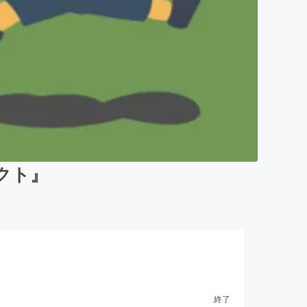
クト』
終了