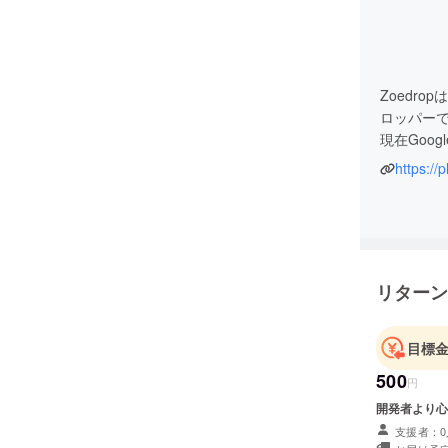
Zoedr
ロッパー
現在Goog
https:/
2011年公
コインベ
脱出！ロ
2012年公
リターン
シガレッ
Google Pl
目標
500
円
開発者より心
支援者：0