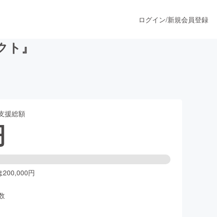
ログイン
/
新規会員登録
クト』
うすぐ公開されます
支援総額
プロダクト
円
ファッション
スポーツ
00,000円
数
ア
ソーシャルグッド
人