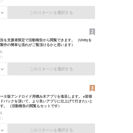
定：
このリターンを選択する
る
況を支援者限定で活動報告から閲覧できます。 （Unityを
製作の簡単な流れがご覧頂けるかと思います）
人
定：
このリターンを選択する
る
ータ版アンドロイド用積み木アプリを進呈します。 ※皆様
ドバックを頂いて、より良いアプリに仕上げて行きたいと
す。 （活動報告の閲覧もセットです）
人
定：
このリターンを選択する
る