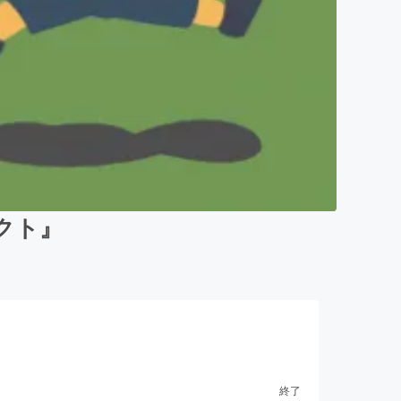
クト』
終了