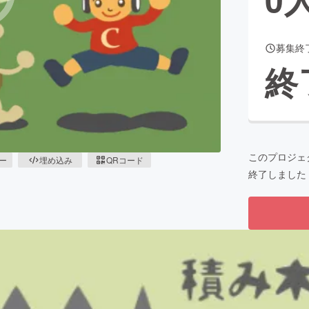
募集終
CAMPFIRE for Social Good
CAMPFIRE Creation
終
CAMPFIREふるさと納税
machi-ya
コミュニティ
このプロジェ
ピー
埋め込み
QRコード
終了しました