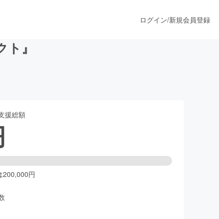
ログイン
/
新規会員登録
クト』
うすぐ公開されます
支援総額
プロダクト
円
ファッション
スポーツ
00,000円
数
ア
ソーシャルグッド
人