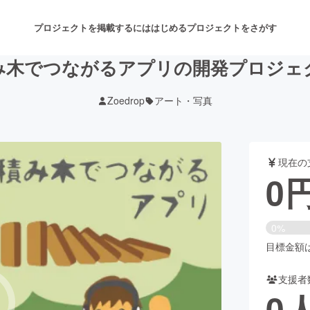
プロジェクトを掲載するには
はじめる
プロジェクトをさがす
み木でつながるアプリの開発プロジェ
Zoedrop
アート・写真
注目のリターン
注目の新着プロジェクト
募集終了が近いプロジェクト
も
現在の
音楽
舞台・パフォーマンス
0
ゲーム・サービス開発
フード・飲食店
0%
書籍・雑誌出版
アニメ・漫画
目標金額は2
支援者
チャレンジ
ビューティー・ヘルスケ
0