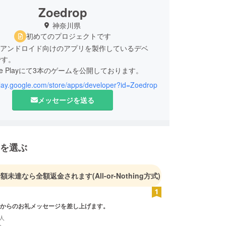
Zoedrop
神奈川県
初めてのプロジェクトです
opはアンドロイド向けのアプリを製作しているデベ
です。
le Playにて3本のゲームを公開しております。
/play.google.com/store/apps/developer?id=Zoedrop
開
メッセージを送る
アー
ボット・ファクトリー
開
を選ぶ
ポン
ay
金額未達なら全額返金されます
(All-or-Nothing方式)
からのお礼メッセージを差し上げます。
人