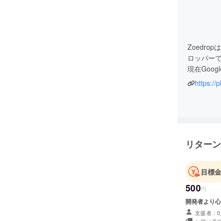
Zoedr
ロッパー
現在Goog
https:/
2011年公
コインベ
脱出！ロ
2012年公
リターン
シガレッ
Google Pl
目標
500
円
開発者より心
支援者：0