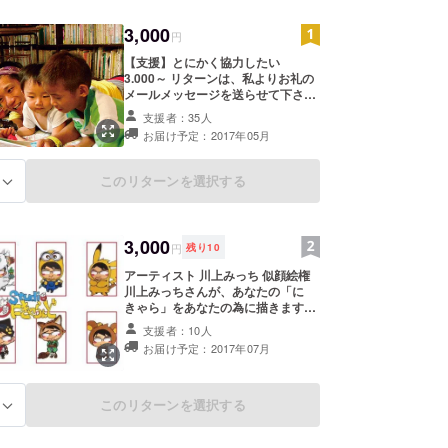
3,000
円
【支援】とにかく協力したい
3.000～ リターンは、私よりお礼の
メールメッセージを送らせて下さ
い。 「頑張れ！リターンは要らない
支援者：35人
よ！ただ応援するよ！」と言う方向
お届け予定：2017年05月
けです。 ※支援金額は3.000円と
なっておりますが、上限は自由に設
定が出来ますのでご協力をお願い致
このリターンを選択する
る
します。 ※このご縁を大切にしたい
のです。 ※可能であれば僕が直接お
礼をしに行きます。 ※距離や日程な
どが困難な場合はごめんなさい。
3,000
円
残り
10
アーティスト 川上みっち 似顔絵権
川上みっちさんが、あなたの「に
きゃら」をあなたの為に描きます。
※あなた、もしくはご家族様などか
支援者：10人
ら「1名」とさせて頂きます。キャ
お届け予定：2017年07月
ラクター被り物などは要相談。名刺
サイズ程度。お写真をお送り頂く方
法は、後日メッセージをさせて頂き
ます。 ※支援金額は3.000円となっ
このリターンを選択する
る
ておりますが、上限は自由に設定が
出来ますのでご協力をお願い致しま