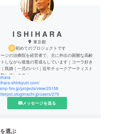
I S H I H A R A
東京都
初めてのプロジェクトです
サージの治療院を経営者で、主に外出の困難な高齢
ートしながら後進の育成もしています｜コーラ好き
き｜既婚｜一児のパパ｜近年チョークアーティスト
活動しています｜
hihara
shihara-shinkyuin.com/
camp-fire.jp/projects/view/25158
letterpot.otogimachi.jp/users/279
メッセージを送る
を選ぶ