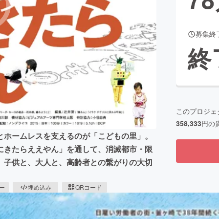
募集終
CAMPFIRE for Social Good
CAMPFIRE Creation
終
CAMPFIREふるさと納税
machi-ya
コミュニティ
このプロジェ
358,333
円の
とホームレスを支えるのが「こどもの里」。
にきたらええやん」を通して、消滅都市・限
、子供と、大人と、高齢者との繋がりの大切
ピー
埋め込み
QRコード