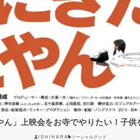
やん」上映会をお寺でやりたい！子供
I S H I H A R A
ソーシャルグッド