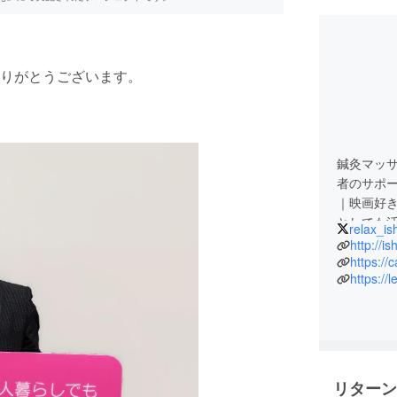
りがとうございます。
鍼灸マッ
者のサポ
｜映画好
としても
relax_is
http://i
https://
https://
リターン