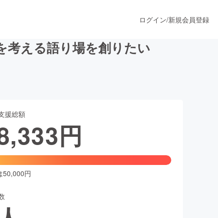
ログイン
/
新規会員登録
を考える語り場を創りたい
うすぐ公開されます
支援総額
プロダクト
8,333
円
ファッション
スポーツ
0,000円
数
ア
ソーシャルグッド
人