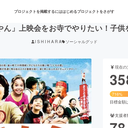
プロジェクトを掲載するには
はじめる
プロジェクトをさがす
やん」上映会をお寺でやりたい！子供
I S H I H A R A
ソーシャルグッド
注目のリターン
注目の新着プロジェクト
募集終了が近いプロジェクト
も
現在の
音楽
舞台・パフォーマンス
35
ゲーム・サービス開発
フード・飲食店
716%
書籍・雑誌出版
アニメ・漫画
目標金額は5
支援者
チャレンジ
ビューティー・ヘルスケ
78