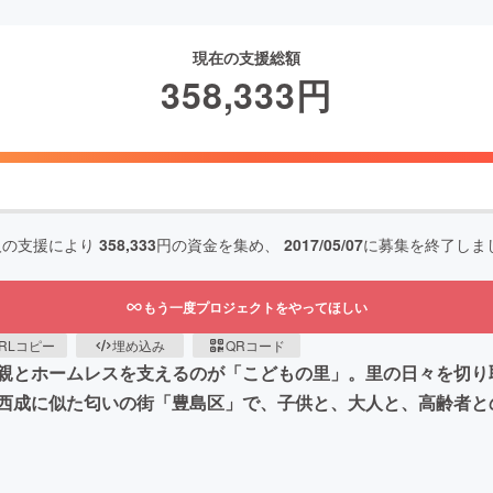
現在の支援総額
358,333
円
人の支援により
358,333
円の資金を集め、
2017/05/07
に募集を終了しま
もう一度プロジェクトをやってほしい
RLコピー
埋め込み
QRコード
親とホームレスを支えるのが「こどもの里」。里の日々を切り
西成に似た匂いの街「豊島区」で、子供と、大人と、高齢者と