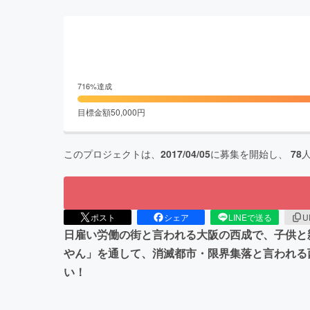
716
%達成
目標金額
50,000
円
このプロジェクトは、
2017/04/05
に募集を開始し、
78
ポスト
シェア
LINEで送る
U
日雇い労働の街と言われる大阪の西成で、子供と
やん」を通して、消滅都市・限界集落と言われる
い！