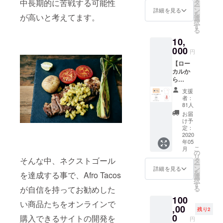
ナルス
券を郵
中長期的に苦戦する可能性
タ
ポー
クト終
ー
テッ
送でお
ン
詳細を見る
ク、
了後、5
を
が高いと考えてます。
カー 今
送り致
選
ノーパ
月中旬
択
回のプ
しま
す
ル（食
以降を
る
ロジェ
す。 ※
用サボ
予定し
10,
クトの
一度で
テンと
ており
目玉の
000
チケッ
ひき肉
円
ます。
プラ
トを使
の炒め
【ロー
ン！ オ
い切れ
物） パ
カルか
リジナ
ない場
ク
ら
ルTシャ
合は2度
チー、
AFRO
ツとタ
目・3度
ハラ
支援
TACOS
コス
目と残
者：
ペー
を支
キット
額がな
81人
ニョ、
援！】
を同時
くなる
お届
パイ
オリジ
にお届
まで何
け予
ン、
ナルT
けしま
定：
度でも
キーラ
シャツ
2020
す！ [タ
繰り返
イム、
年05
+食事券
コス
しお使
オニオ
こ
月
6000円
キット
の
い頂け
ン ＊お
リ
分+来店
そんな中、ネクストゴール
内容] ト
タ
ます。
子様も
ー
時にコ
ル
ン
※期限は
詳細を見る
お楽し
を
を達成する事で、Afro Tacos
ロナ
ティー
選
お店が
み頂け
択
ビール
ヤ生地
す
存続す
る様
る
が自信を持ってお勧めした
×2本
×12枚
る限り
に、極
100
+ARIGA
ホーム
無期限
力辛味
い商品たちをオンラインで
TOス
,00
メイド
とさせ
残り2
を抑え
テッ
サル
0
て頂き
購入できるサイトの開発を
た味付
円
カー付