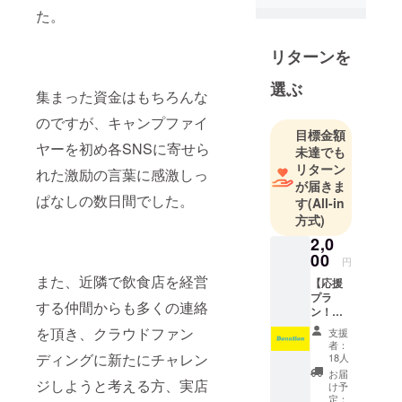
た。
hanasaku
Afro Tacos
リターンを
選ぶ
集まった資金はもちろんな
のですが、キャンプファイ
目標金額
ヤーを初め各SNSに寄せら
未達でも
リターン
れた激励の言葉に感激しっ
が届きま
ぱなしの数日間でした。
す
(All-in
方式)
2,0
00
円
また、近隣で飲食店を経営
【応援
プラ
する仲間からも多くの連絡
ン！】
とにか
を頂き、クラウドファン
支援
く応援
者：
した
ディングに新たにチャレン
18人
い！そ
お届
んな方
ジしようと考える方、実店
け予
はこち
定：