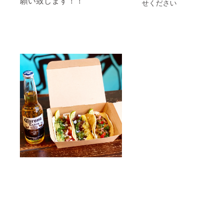
願い致します！！
【別の
せください
しお使
み後、
日時指
い頂け
日程や
定希
ます。
詳しい
望】を
※期限は
内容は
選んで
お店が
ご相談
もらっ
存続す
下さ
た上
る限り
い。
で、備
無期限
考欄に
とさせ
着荷希
て頂き
望日を
ますの
5/20以
でご安
降で明
心して
記して
来店頂
くださ
けるタ
い。 改
イミン
めてご
グが来
連絡を
ました
させて
ら使い
頂きま
に来て
す。
くださ
い。