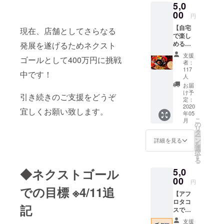
5,0
ロナ終
き、新
息と皆
00
しくリ
円
様の健
ターン
【自宅
康を
を追加
現在、店舗としてさらなる
で楽し
願った
しまし
めるオ
発展を遂げるためネクスト
コメン
た。
リジナ
トが
支援
ゴールとして400万円に挑戦
ルタコ
バック
者：
スキッ
プリン
117
中です！
ト】ア
トされ
人
フロタ
ていま
お届
コス自
す。 ＊
け予
引き続きのご支援をどうぞ
慢のタ
定：
サイズ
2020
コスを
をお選
宜しくお願い致します。
年05
ご自宅
び頂け
こ
月
で楽し
の
ます、
リ
んでも
タ
着用時
ー
らお
ン
のイ
詳細を見る
を
う！と
選
メージ
択
いうタ
す
は写真
る
コス
をスワ
5,0
◆ネクストゴール
キット
イプす
00
です。
ると出
円
2-3人前
での目標 ※4/11追
てきま
【アフ
目安
す。 ＊
ロタコ
¥4500
プロ
記
スで使
相当。
ジェク
えるお
クール
ト終了
支援