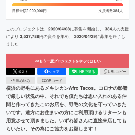
目標金額
2,000,000
円
支援者数
384
人
このプロジェクトは、
2020/04/08
に募集を開始し、
384
人の支援
により
3,537,788
円の資金を集め、
2020/04/29
に募集を終了し
ました
もう一度プロジェクトをやってほしい
ポスト
シェア
LINEで送る
URLコピー
埋め込み
QRコード
横浜の野毛にあるメキシカンAfro Tacos。コロナの影響
で厳しい状況の中、それでも僕たちは思い入れのある仲
間と作ってきたこのお店を、野毛の文化を守っていきた
いです。遠方にお住まいの方にご利用頂けるリターンも
用意させて頂きました。いずれ皆さんに直接来店しても
らいたい、その為にご協力をお願します！