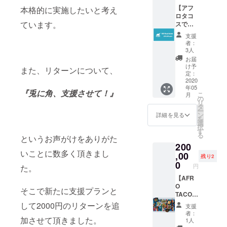
サ、サ
ますの
けでご
き 実際
【アフ
ルサ
本格的に実施したいと考え
でご安
用意致
の店舗
ロタコ
ヴェル
心して
しま
ています。
で使え
スで使
デ、ワ
来店頂
す。 ＊
るお食
える高
カモ
けるタ
別添え
支援
事券付
額お食
レ、マ
イミン
者：
でホッ
きで
事チ
ンゴー
グが来
3人
トソー
す。
ケッ
サルサ
ました
お届
スお付
（無期
ト】 強
グリル
ら使い
け予
けしま
また、リターンについて、
限） 横
力にサ
チキ
定：
に来て
す。 ※
浜近郊
ポート
2020
ン、プ
くださ
お届け
年05
にお住
する
ルド
い。
『兎に角、支援させて！』
の予定
こ
月
まいの
ぜ！と
ポー
の
は、準
リ
方はぜ
いう方
ク、
タ
備の関
ー
ひこち
はぜひ
ノーパ
ン
詳細を見る
係上基
を
らのプ
こちら
ル（食
選
本的に
択
ランを
のご購
用サボ
す
5/19（
る
お選び
入をお
というお声がけをありがた
テンと
火）
200
下さ
願い致
ひき肉
5/23（
いことに数多く頂きまし
い。 ※
しま
,00
の炒め
残り2
土）
一度で
す。 2
物） パ
0
5/28（
円
た。
チケッ
万円お
ク
木）
トを使
得な12
【AFR
チー、
6/7（日
い切れ
万円分
O
ハラ
そこで新たに支援プランと
） のど
ない場
のお食
TACOS
ペー
ちらか
合は2度
事チ
貸切
ニョ、
して2000円のリターンを追
を予定
支援
目・3度
ケット
パー
パイ
者：
してお
目のご
となり
ティー
加させて頂きました。
ン、
1人
ります
来店の
ます。
プラン