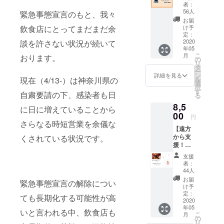
食事券
便の送
後、速
者：
6000円
料込
56人
やかに
緊急事態宣言のもと、我々
分】
み。
発送さ
お届
1000円
（日持
け予
飲食店にとってまだまだ余
せて頂
分お得
定：
ち目安3
きま
なお食
2020
談を許さない状況が続いて
日） [タ
す。 ＊
年05
事チ
コス
表面胸
こ
月
おります。
ケット
の
キット
元にア
リ
です！
タ
内容] ト
フロタ
ー
近隣に
ン
ル
詳細を見る
コスの
を
現在（4/13-）は神奈川県の
お住ま
選
ティー
ロゴを
択
い、も
す
ヤ生地
ワンポ
自粛要請の下、感染者も日
る
ちろん
×12枚
イント
8,5
遠方の
ホーム
に日に増えていることから
で、
方でも
00
メイド
バック
円
当店に
さらなる時短営業を余儀な
サル
プリン
【遠方
ご興味
サ、サ
トに今
から支
くされている状況です。
を持っ
ルサ
回のオ
援！】
てくだ
ヴェル
リジナ
オリジ
さった
デ、ワ
ルデザ
支援
ナルT
方、ぜ
カモ
者：
インを
シャツ
ひこち
44人
レ、マ
プリン
+ご自宅
らのご
ンゴー
お届
トしま
緊急事態宣言の解除につい
で楽し
購入を
け予
サルサ
す。 ＊
めるタ
お願い
定：
グリル
送料込
ても長期化する可能性が高
コス
2020
致しま
チキ
み ＊発
年05
キット
す！ ※
いと言われる中、飲食店も
ン、プ
送はプ
こ
月
+オリジ
お食事
の
ルド
ロジェ
リ