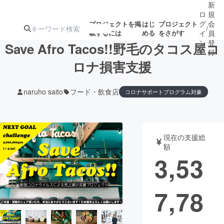
新
ロ
規
グ
会
プロジェクトを掲
はじ
プロジェクト
/
載するには
める
をさがす
イ
員
ン
登
Save Afro Tacos!!野毛のタコス屋コ
録
ロナ損害支援
人気のプロ
注目のリ
注目の新着プロ
募集終了が近いプ
もうすぐ公開
naruho saito
フード・飲食店
コロナサポートプログラム対象
ジェクト
ターン
ジェクト
ロジェクト
されます
アート・写真
音楽
現在の支援総
額
3,53
テクノロジー・ガジェット
ゲーム・サ
映像・映画
書籍・雑誌
7,78
ビジネス・起業
チャレンジ