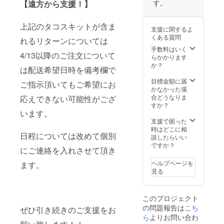
5/19（
す。
【遠方から支援！】
降で明
たり、
由！DJ
火）
記して
10名前
パー
5/23（
くださ
後のご
ティー
土）
上記のタコスキットが含ま
い。 改
支援に関するよ
宴会で
するも
5/28（
めてご
くある質問
も数回
良し、
れるリターンについては
木）
連絡を
に分け
アコー
6/7（日
手数料はいく
させて
4/13以降のご注文について
て利用
ス
） のど
らかかります
頂きま
できま
ティッ
ちらか
か？
す。
は配送希望日時を備考欄で
す。 ※
クライ
を予定
お食事
ブの会
してお
目標金額に届
ご指示頂いてもご希望にお
券を郵
場とし
ります
かなかった場
送でお
て利用
（時間
合どうなりま
応えできない可能性がござ
送り致
するも
指定は
すか？
しま
良し、
います。
できま
す。 ※
映像作
す） も
支援で困った
一度で
品制作
しそれ
時はどこに相
日程については改めて個別
チケッ
や、商
以外の
談したらいい
トを使
品撮影
着荷日
ですか？
にご連絡を入れさせて頂き
い切れ
など
を希望
ない場
も。
の場
ヘルプページを
ます。
合は2度
ポップ
合、可
見る
目・3度
アップ
能な限
目と残
ストア
り対応
額がな
として
します
このプロジェクト
くなる
もご利
のでオ
の問題報告は
こち
まで何
用頂け
プショ
ぜひ引き続きのご支援をお
度でも
ます。
ら
よりお問い合わ
ンで
繰り返
申し込