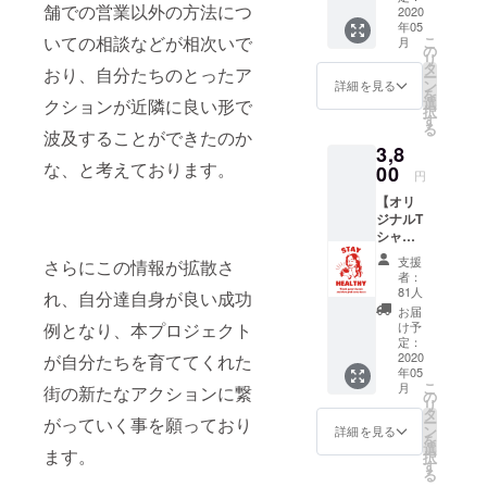
舗での営業以外の方法につ
らをぜ
2020
年05
ひお願
いての相談などが相次いで
こ
月
い致し
の
リ
ます。
タ
おり、自分たちのとったア
ー
（支援
ン
詳細を見る
を
額の上
選
クションが近隣に良い形で
択
乗せ追
す
る
加も大
波及することができたのか
3,8
歓迎で
な、と考えております。
す！）
00
円
＊プロ
【オリ
ジェク
ジナルT
ト終了
シャツ
時に、
で支
お礼の
支援
さらにこの情報が拡散さ
援！】
メール
者：
今回の
をさせ
81人
れ、自分達自身が良い成功
プロ
て頂き
お届
ジェク
ます。
け予
例となり、本プロジェクト
トの為
＊見返
定：
に製作
2020
が自分たちを育ててくれた
りはい
年05
したア
らない
こ
月
街の新たなアクションに繋
フロタ
から応
の
リ
コスオ
援だけ
タ
ー
がっていく事を願っており
リジナ
したい
ン
詳細を見る
を
ルTシャ
という
選
ます。
択
ツで
お声を
す
る
す。 コ
いただ