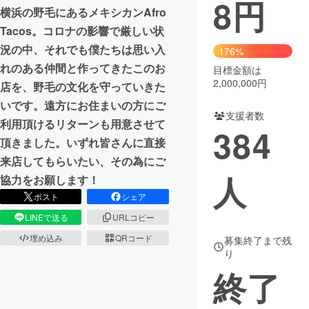
8
円
横浜の野毛にあるメキシカンAfro
まちづくり・地域活性化
Tacos。コロナの影響で厳しい状
況の中、それでも僕たちは思い入
176%
れのある仲間と作ってきたこのお
CAMPFIRE for Social Good
CAMPFIRE Creation
目標金額は
2,000,000円
店を、野毛の文化を守っていきた
CAMPFIREふるさと納税
machi-ya
コミュニティ
いです。遠方にお住まいの方にご
支援者数
利用頂けるリターンも用意させて
384
頂きました。いずれ皆さんに直接
来店してもらいたい、その為にご
人
協力をお願します！
ポスト
シェア
LINEで送る
URLコピー
埋め込み
QRコード
募集終了まで残
り
終了