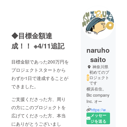
◆目標金額達
成！！ ※4/11追記
naruho
saito
目標金額であった200万円を
神奈川県
プロジェクトスタートから
初めてのプ
ロジェクト
わずか1日で達成することが
です
できました。
横浜在住。
Bic company
ご支援くださった方、周り
Inc. オー
の方にこのプロジェクトを
ナー。
https://www.instagram.com/naruho81/?hl=ja
飲食店を３
メッセー
広げてくださった方、本当
店舗経営。
ジを送る
にありがとうございまし
KULA KULA