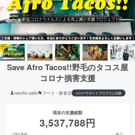
Save Afro Tacos!!野毛のタコス屋
コロナ損害支援
naruho saito
フード・飲食店
コロナサポートプログラム対象
現在の支援総額
3,537,788
円
終了
176
%達成