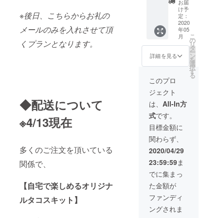
キーラ
お届
（時間
際に繰
毎日自
（飲み
イム、
け予
指定は
※後日、こちらからお礼の
り返し
分で使
放題＆
オニオ
定：
できま
お使い
うこと
フード
2020
ン ＊お
す） も
メールのみを入れさせて頂
年05
頂けま
も、仲
付
子様も
しそれ
こ
月
す。 ※
間内で
き）】
お楽し
の
以外の
くプランとなります。
リ
期限は
のパー
最高額
み頂け
タ
着荷日
ー
お店が
ティー
支援の
る様
ン
詳細を見る
を希望
を
存続す
のため
プラン
に、極
選
の場
択
る限り
に利用
です。
力辛味
す
合、可
る
無期限
して頂
アフロ
を抑え
このプロ
能な限
とさせ
くこと
タコス
た味付
り対応
ジェクト
て頂き
もでき
の店舗
けでご
します
ます。
ます！
を貸し
◆配送について
用意致
は、
All-In方
のでオ
※例：
切って
しま
プショ
式
です。
5000円
ご自由
す。 ＊
※4/13現在
ンで
での飲
にご利
別添え
目標金額に
【別の
み放題
用頂け
でホッ
日時指
関わらず、
付きの
ます。
トソー
定希
コース
25名分
スお付
多くのご注文を頂いている
2020/04/29
望】を
がある
の飲み
けしま
選んで
23:59:59
ま
関係で、
ので例
放題
す。 ※
もらっ
えば24
（3h）
お届け
でに集まっ
た上
名様分
+食事付
の予定
で、備
【自宅で楽しめるオリジナ
た金額が
のパー
き＝
は、準
考欄に
ティー
¥125,00
備の関
ファンディ
着荷希
ルタコスキット】
で一度
0相当
係上基
望日を
ングされま
に使っ
使い方
本的に
5/20以
て頂い
は自