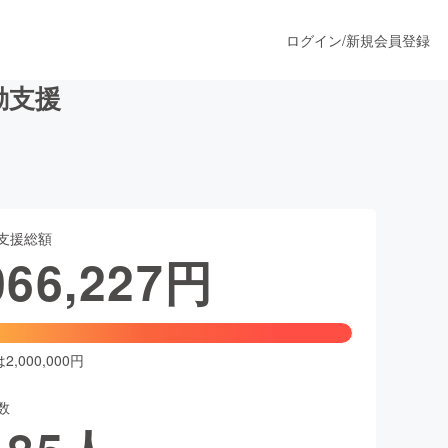
ログイン
/
新規会員登録
活動支援
うすぐ公開されます
支援総額
プロダクト
066,227
円
ファッション
スポーツ
,000,000円
数
ア
ソーシャルグッド