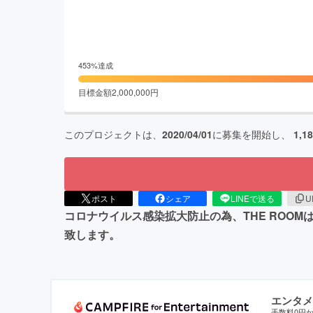
453
%達成
目標金額
2,000,000
円
このプロジェクトは、
2020/04/01
に募集を開始し、
1,1
ポスト
シェア
LINEで送る
U
コロナウイルス感染拡大防止の為、THE ROO
致します。
エンタメ
手数料0円