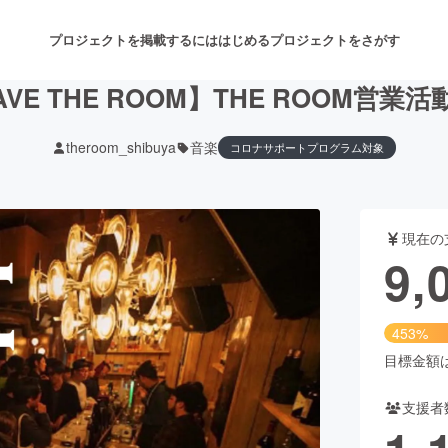
プロジェクトを掲載するには
はじめる
プロジェクトをさがす
AVE THE ROOM】THE ROOM営業
theroom_shibuya
音楽
コロナサポートプログラム対象
注目のリターン
注目の新着プロジェクト
募集終了が近いプロジェクト
も
現在の
音楽
舞台・パフォーマンス
9,
ゲーム・サービス開発
フード・飲食店
453%
書籍・雑誌出版
アニメ・漫画
目標金額は2
支援者
チャレンジ
ビューティー・ヘルスケ