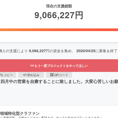
現在の支援総額
9,066,227
円
85
人の支援により
9,066,227
円の資金を集め、
2020/04/25
に募集を終了
もう一度プロジェクトをやってほしい
RLコピー
埋め込み
QRコード
Mは四月中の営業を自粛することに致しました。大変心苦しいお
領域特化型クラファン
から実施可能。 企画からリターン配送まで、すべてお任せのプランもあります！