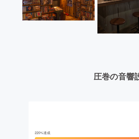
圧巻の音響
220
%達成