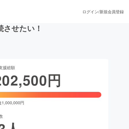
ログイン
/
新規会員登録
続させたい！
うすぐ公開されます
支援総額
プロダクト
202,500
円
ファッション
スポーツ
,000,000円
数
ア
ソーシャルグッド
3
人