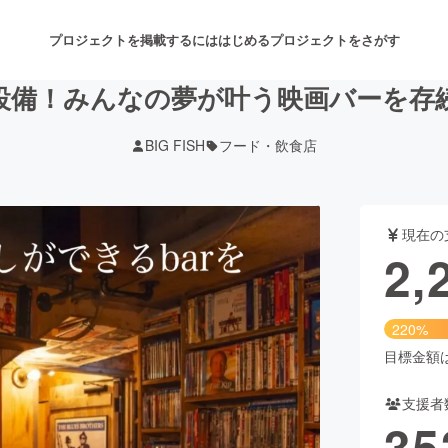
プロジェクトを掲載するには
はじめる
プロジェクトをさがす
設備！みんなの夢が叶う映画バーを存
BIG FISH
フード・飲食店
注目のリターン
注目の新着プロジェクト
募集終了が近いプロジェクト
も
現在の
音楽
舞台・パフォーマンス
2,
ゲーム・サービス開発
フード・飲食店
220%
書籍・雑誌出版
アニメ・漫画
目標金額は1
支援者
チャレンジ
ビューティー・ヘルスケ
35