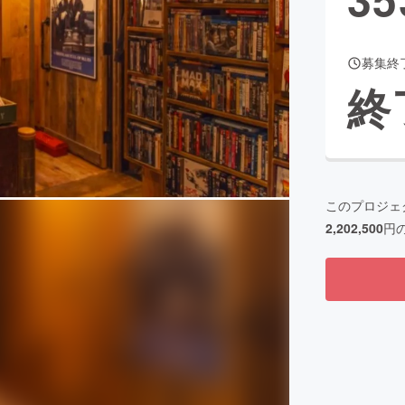
募集終
CAMPFIRE for Social Good
CAMPFIRE Creation
終
CAMPFIREふるさと納税
machi-ya
コミュニティ
このプロジェ
2,202,500
円