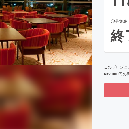
11
募集終
CAMPFIRE for Social Good
CAMPFIRE Creation
終
CAMPFIREふるさと納税
machi-ya
コミュニティ
このプロジェ
432,000
円の