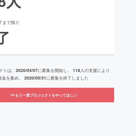
8
人
了まで残り
了
クトは、
2020/04/07
に募集を開始し、
118
人の支援により
資金を集め、
2020/05/31
に募集を終了しました
もう一度プロジェクトをやってほしい