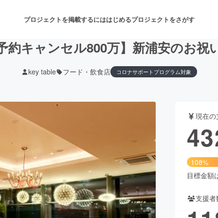
プロジェクトを掲載するには
はじめる
プロジェクトをさがす
予約キャンセル800万】新浦安のお祝
key table
フード・飲食店
コロナサポートプログラム対象
注目のリターン
注目の新着プロジェクト
募集終了が近いプロジェクト
も
現在の
音楽
舞台・パフォーマンス
43
ゲーム・サービス開発
フード・飲食店
108%
書籍・雑誌出版
アニメ・漫画
目標金額は4
支援者
チャレンジ
ビューティー・ヘルスケ