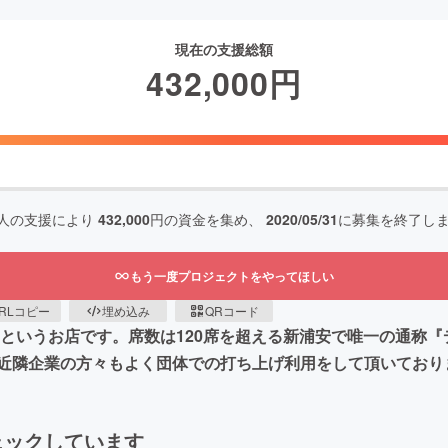
現在の支援総額
432,000
円
人の支援により
432,000
円の資金を集め、
2020/05/31
に募集を終了し
もう一度プロジェクトをやってほしい
RLコピー
埋め込み
QRコード
】というお店です。席数は120席を超える新浦安で唯一の通称
近隣企業の方々もよく団体での打ち上げ利用をして頂いており
ェックしています