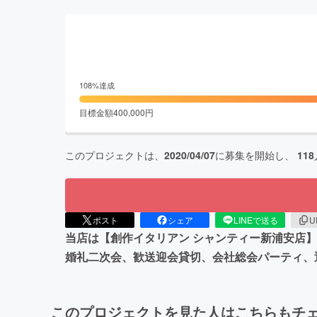
108
%達成
目標金額
400,000
円
このプロジェクトは、
2020/04/07
に募集を開始し、
118
ポスト
シェア
LINEで送る
U
当店は【創作イタリアン シャンティー新浦安店
婚礼二次会、歓送迎会貸切、会社総会パーティ、
このプロジェクトを見た人はこちらもチ