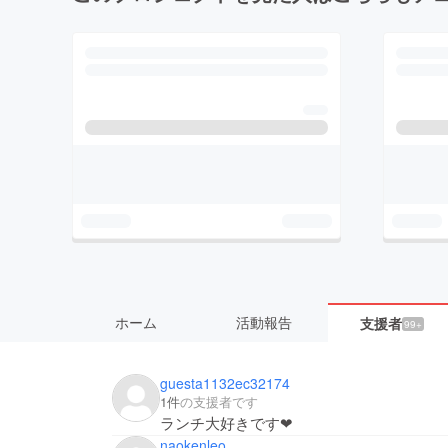
ホーム
活動報告
支援者
99+
guesta1132ec32174
1件
の支援者です
ランチ大好きです❤
naokenleo