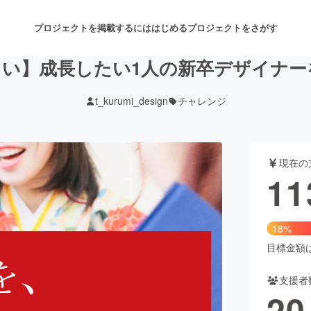
プロジェクトを掲載するには
はじめる
プロジェクトをさがす
しい】成長したい1人の新卒デザイナー
t_kurumi_design
チャレンジ
注目のリターン
注目の新着プロジェクト
募集終了が近いプロジェクト
も
現在の
音楽
舞台・パフォーマンス
11
ゲーム・サービス開発
フード・飲食店
18%
書籍・雑誌出版
アニメ・漫画
目標金額は6
支援者
チャレンジ
ビューティー・ヘルスケ
20