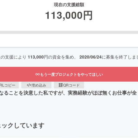
現在の支援総額
113,000
円
人の支援により
113,000
円の資金を集め、
2020/06/24
に募集を終了しま
もう一度プロジェクトをやってほしい
RLコピー
埋め込み
QRコード
なることを決意した私ですが、実務経験がほぼ無くお仕事が全
ェックしています