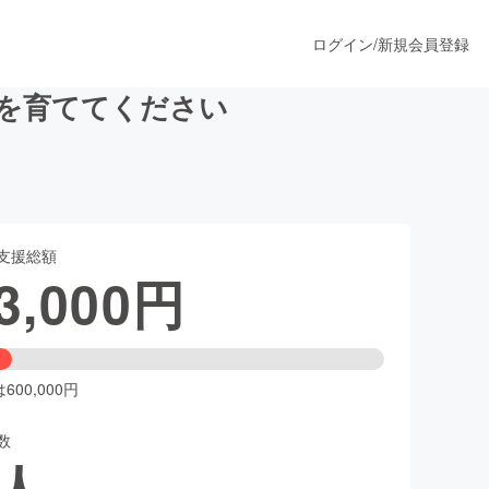
ログイン
/
新規会員登録
を育ててください
うすぐ公開されます
支援総額
プロダクト
3,000
円
ファッション
スポーツ
00,000円
数
ア
ソーシャルグッド
人