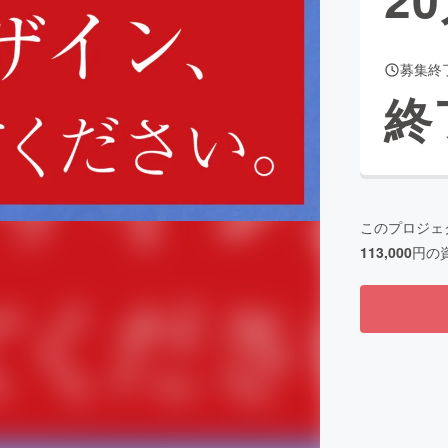
募集終
CAMPFIRE for Social Good
CAMPFIRE Creation
終
CAMPFIREふるさと納税
machi-ya
コミュニティ
このプロジェ
113,000
円の