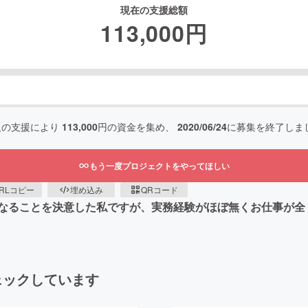
現在の支援総額
113,000
円
人の支援により
113,000
円の資金を集め、
2020/06/24
に募集を終了しま
もう一度プロジェクトをやってほしい
RLコピー
埋め込み
QRコード
なることを決意した私ですが、実務経験がほぼ無くお仕事が全
ェックしています