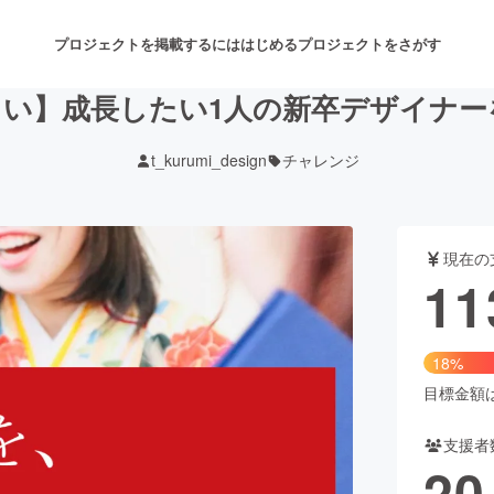
プロジェクトを掲載するには
はじめる
プロジェクトをさがす
しい】成長したい1人の新卒デザイナー
t_kurumi_design
チャレンジ
注目のリターン
注目の新着プロジェクト
募集終了が近いプロジェクト
も
現在の
音楽
舞台・パフォーマンス
11
ゲーム・サービス開発
フード・飲食店
18%
書籍・雑誌出版
アニメ・漫画
目標金額は6
支援者
チャレンジ
ビューティー・ヘルスケ
20