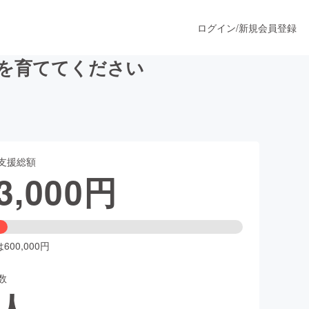
ログイン
/
新規会員登録
を育ててください
うすぐ公開されます
支援総額
プロダクト
3,000
円
ファッション
スポーツ
00,000円
数
ア
ソーシャルグッド
人