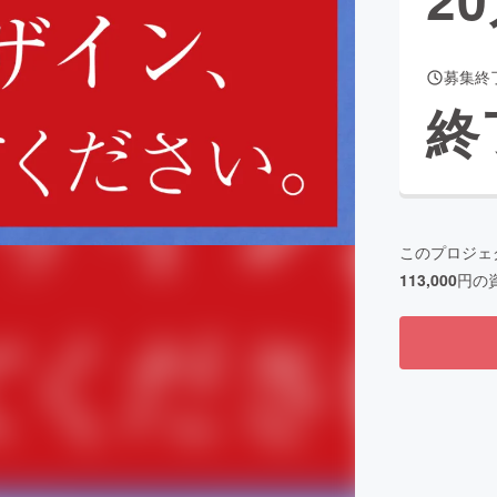
募集終
CAMPFIRE for Social Good
CAMPFIRE Creation
終
CAMPFIREふるさと納税
machi-ya
コミュニティ
このプロジェ
113,000
円の