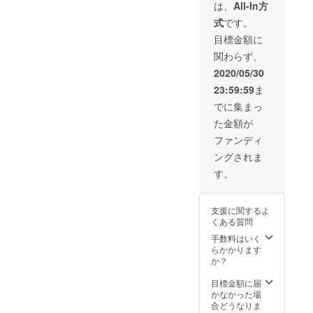
は、
All-In方
式
です。
目標金額に
関わらず、
2020/05/30
23:59:59
ま
でに集まっ
た金額が
ファンディ
ングされま
す。
支援に関するよ
くある質問
手数料はいく
らかかります
か？
目標金額に届
かなかった場
合どうなりま