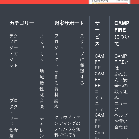
カテゴリー
起案サポート
サ
CAMP
ー
FIRE
テク
ま
プ
ス
ビ
につい
ノロ
ち
ロ
タ
ス
て
ジー
づ
ジ
ッ
・ガ
く
ェ
フ
CAM
CAMP
ジェ
り
ク
に
PFI
FIREと
ット
・
ト
相
RE
は
地
を
談
CAM
あんし
域
作
す
PFI
ん・安
活
る
る
RE
全への
性
資
コ
取り組
化
料
ミュ
み
プロ
音
請
ニ
ニュー
ダク
楽
求
ティ
ス
ト
CAM
ヘルプ
クラウドファ
フー
チ
PFI
お問い
ンディングの
ド・
ャ
RE
合わせ
ノウハウを無
飲食
レ
Crea
料で学ぼう
店
ン
tion