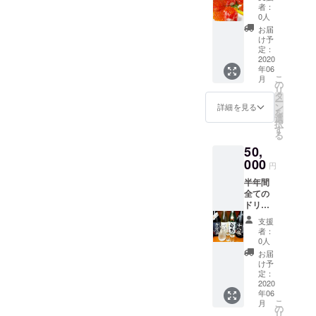
10回を
者：
提供 ご
0人
本人様
お届
のみご
け予
利用可
定：
能 初回
2020
年06
来店日
こ
月
より半
の
リ
年間ご
タ
ー
利用可
ン
詳細を見る
を
能 2022
選
択
年3月ま
す
る
で
50,
000
円
半年間
全ての
ドリン
クを提
支援
供 ご本
者：
人様の
0人
みご利
お届
用可能
け予
初回来
定：
店日よ
2020
年06
り半年
こ
月
間ご利
の
リ