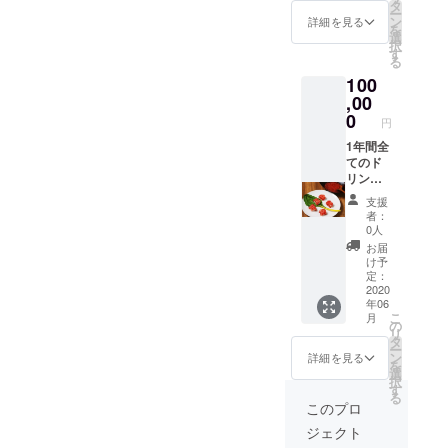
用可能
タ
ー
2022年
ン
詳細を見る
を
3月まで
選
択
す
る
100
,00
0
円
1年間全
てのド
リンク
を提供
支援
+藁焼き
者：
2品を提
0人
供 ご本
お届
人様の
け予
みご利
定：
用可能
2020
年06
初回来
こ
月
店日よ
の
リ
り1年間
タ
ー
ご利用
ン
詳細を見る
を
可能
選
択
2022年
す
る
3月まで
このプロ
ジェクト