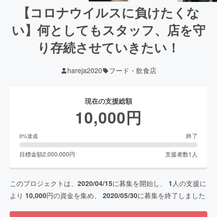
【コロナウイルスに負けたくな
い】何としてもスタッフ、店を守
り存続させていきたい！
hareja2020
フード・飲食店
現在の支援総額
10,000
円
終了
0
%達成
目標金額
2,000,000
円
支援者数
1
人
このプロジェクトは、
2020/04/15
に募集を開始し、
1
人の支援に
より
10,000
円の資金を集め、
2020/05/30
に募集を終了しました