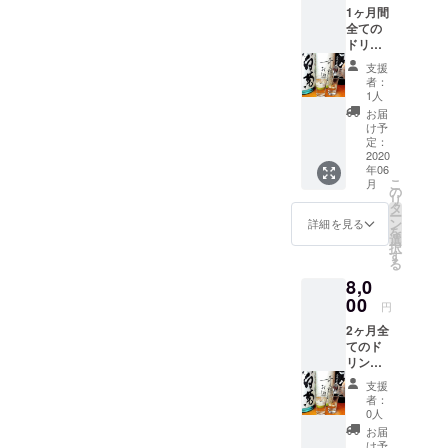
1ヶ月間
全ての
ドリン
クを半
支援
額で提
者：
供 ご本
1人
人様の
お届
み適用
け予
初回来
定：
店日よ
2020
年06
り1ヶ月
こ
月
ご利用
の
リ
可能
タ
ー
2022年
ン
詳細を見る
を
3月まで
選
択
す
る
8,0
00
円
2ヶ月全
てのド
リンク
半額で
支援
提供 ご
者：
本人様
0人
のみご
お届
利用可
け予