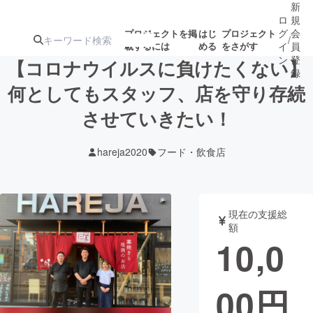
新
ロ
規
グ
会
プロジェクトを掲
はじ
プロジェクト
/
載するには
める
をさがす
イ
員
ン
登
【コロナウイルスに負けたくない】
録
何としてもスタッフ、店を守り存続
させていきたい！
人気のプロ
注目のリ
注目の新着プロ
募集終了が近いプ
もうすぐ公開
ジェクト
ターン
ジェクト
ロジェクト
されます
hareja2020
フード・飲食店
アート・写真
音楽
現在の支援総
テクノロジー・ガジェット
ゲーム・サ
額
10,0
映像・映画
書籍・雑誌
00
円
ビジネス・起業
チャレンジ