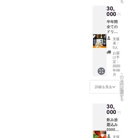
る
30,
000
円
半年間
全ての
ドリン
ク半額
支援
で提供
者：
ご本人
0人
様のみ
お届
ご利用
け予
可能 初
定：
回来店
2020
年06
日より
こ
月
半年間
の
リ
ご利用
タ
ー
可能
ン
詳細を見る
を
2022年
選
択
3月まで
す
る
30,
000
円
飲み放
題込み
5000円
コース
支援