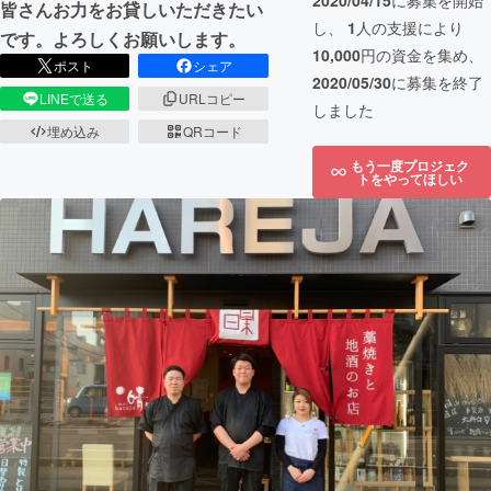
2020/04/15
に募集を開始
皆さんお力をお貸しいただきたい
し、
1
人の支援により
です。よろしくお願いします。
10,000
円の資金を集め、
ポスト
シェア
2020/05/30
に募集を終了
LINEで送る
URLコピー
しました
埋め込み
QRコード
もう一度プロジェク
トをやってほしい