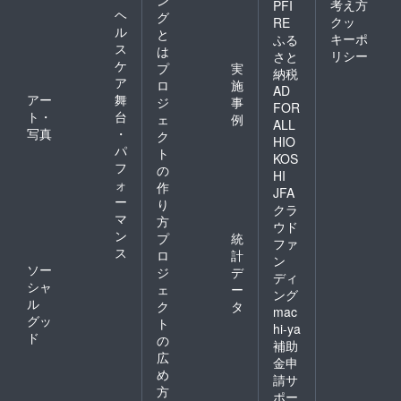
考え方
PFI
ヘ
グ
クッ
RE
ル
と
キーポ
ふる
ス
は
リシー
さと
ケ
プ
実
納税
ア
ロ
施
AD
アー
舞
ジ
事
FOR
ト・
台
ェ
例
ALL
写真
・
ク
HIO
パ
ト
KOS
フ
の
HI
ォ
作
JFA
ー
り
クラ
マ
方
ウド
ン
プ
統
ファ
ス
ロ
計
ン
ソー
ジ
デ
ディ
シャ
ェ
ー
ング
ル
ク
タ
mac
グッ
ト
hi-ya
ド
の
補助
広
金申
め
請サ
方
ポー