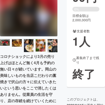
まちづくり・地域活性化
0%
目標金額は
2,000,000円
CAMPFIRE for Social Good
CAMPFIRE Creation
CAMPFIREふるさと納税
machi-ya
コミュニティ
支援者数
1
人
コロナショックにより3月の売り
募集終了まで残
り
上げはほとんど無く4月も予約の
終了
無い日々が続いています。岡山の
美味しいものを当店こだわりの藁
焼きで沢山の方々に伝えていきた
いという思いをここで消したくは
ありません。従業員の生活を守
このプロジェクトは、
り、店の存続を続けていくために