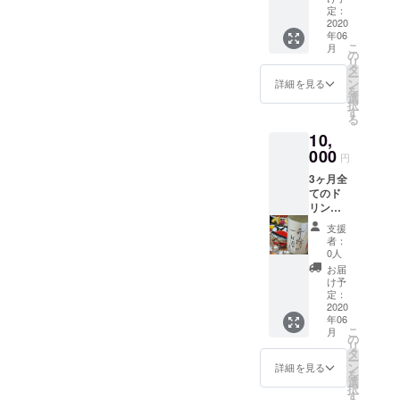
能 初回
定：
来店日
2020
年06
より2ヶ
こ
月
月ご利
の
リ
用可能
タ
ー
2022年
ン
詳細を見る
を
3月まで
選
択
す
る
10,
000
円
3ヶ月全
てのド
リンク
半額で
支援
提供 ご
者：
本人様
0人
のみご
お届
利用可
け予
能 初回
定：
来店日
2020
年06
より3ヶ
こ
月
月ご利
の
リ
用可能
タ
ー
2022年
ン
詳細を見る
を
3月まで
選
択
す