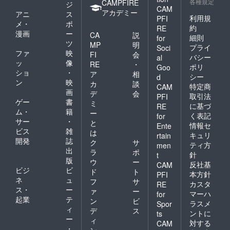
各種規定
CAMPFIRE
ジ
CAM
アカデミー
アニ
ス
利用規
PFI
メ・
ポ
約
RE
漫画
ー
CA
説
細則
for
ツ
MP
明
プライ
Soci
ファ
映
FI
会
バシー
al
ッ
像
RE
・
ポリ
Goo
ショ
・
ア
相
シー
d
ン
映
カ
談
特定商
CAM
画
デ
会
取引法
PFI
ゲー
書
ミ
に基づ
RE
ム・
籍
ー
く表記
for
サー
・
と
情報セ
Ente
ビス
雑
は
キュリ
rtain
開発
誌
ク
サ
ティ方
men
出
ラ
ポ
針
t
版
ウ
ー
反社基
CAM
ビジ
ビ
ド
ト
本方針
PFI
ネ
ュ
フ
サ
カスタ
RE
ス・
ー
ァ
ー
マーハ
for
起業
テ
ン
ビ
ラスメ
Spor
ィ
デ
ス
ントに
ts
ー
ィ
対する
CAM
・
ン