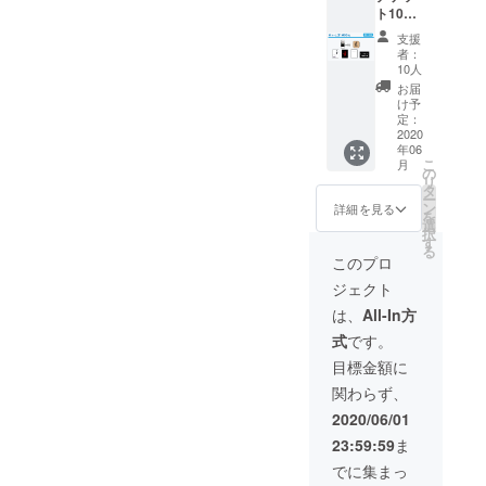
の抱き
ト10枚
なりま
かた』
・映画
す） ※
DVD ・
支援
『いつ
支援
劇団チ
者：
くしみ
時、必
キン
10人
ふか
ず備考
ハート
お届
き』オ
欄にご
オリジ
け予
リジナ
希望の
定：
ナルタ
ルコー
2020
お名前
オル ・
年06
スター
をご記
エンド
こ
月
・大山
入くだ
の
ロール
リ
監督作
さい。
タ
お名前
ー
品『ほ
※画像は
ン
記載
詳細を見る
を
るも
イメー
選
（順不
択
ん』
ジで
す
同、東
る
DVD ・
す。実
京公開
このプロ
大山監
際とは
以降の
ジェクト
督作品
異なる
掲載と
『真夜
場合が
なりま
は、
All-In方
中の昼
ござい
す） ※
式
です。
下が
ます。
支援
り』
時、必
目標金額に
DVD ・
ず備考
関わらず、
榎本桜
欄にご
監督:主
希望の
2020/06/01
演作品
お名前
23:59:59
ま
『宝物
をご記
の抱き
入くだ
でに集まっ
かた』