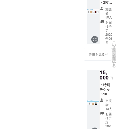
ト2枚
り』
・映画
い）・予約枚数こちらを記
DVD ※
支援
『いつ
画像は
者：
入して以下のアドレスまで
くしみ
イメー
50人
ふか
ジで
お届
ご連絡下さいinfo@real-
き』オ
す。実
け予
リジナ
際とは
定：
makers.com担当:榎本 連絡
ルコー
2020
異なる
年06
スター
先:08021074725（当日受付
場合が
こ
月
・大山
ござい
の
リ
にてお名前をお伝えくださ
監督作
ます。
タ
ー
品『ほ
ン
詳細を見る
い。尚、上映時間にの5分前
を
るも
選
択
ん』
す
になってもご来場頂けてい
る
DVD ・
15,
大山監
ない場合は当日キャンセル
督作品
000
円
扱いとなり、当日お越しの
『真夜
・特別
中の昼
お客様を優先いたしますの
チケッ
下が
ト10枚
り』
でご了承ください。）主
・映画
DVD ・
支援
『いつ
榎本桜
催 ㈱リアルメーカーズ
者：
くしみ
監督:主
13人
HP：https://real-
ふか
演作品
お届
き』オ
『宝物
け予
makers.com/
リジナ
の抱き
定：
ルコー
2020
かた』