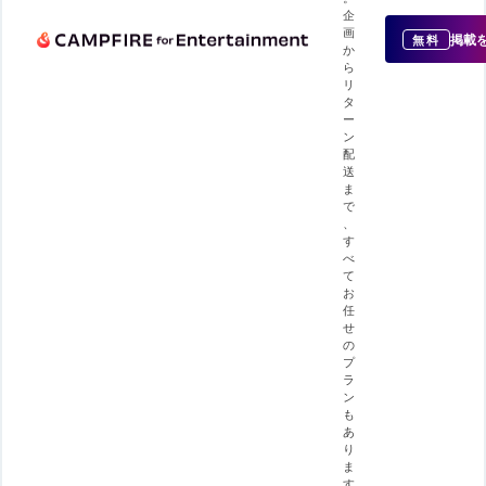
企
画
掲載
無料
か
ら
リ
タ
ー
ン
配
送
ま
で
、
す
べ
て
お
任
せ
の
プ
ラ
ン
も
あ
り
ま
す