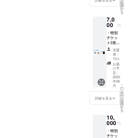
ちしております。
「ありがとう」を伝えたい
を
美紗央②14時～B『いつく
品『宝
選
択
ターバッカス杉並区高円寺
物の抱
す
と思います」
しみふかき』遠山雄、榎本
る
きか
北２－２１－６ レイン
7,0
た』
桜●28日(金)①11時～A『マ
DVD ※
00
ボービル３階 ＪＲ高円寺駅
円
画像は
ンチの犬～アンパンとカツ
・特別
イメー
北口を出てロータリーを越
丼～』賀々贒三、榎本桜、
チケッ
ジで
え、左側の道、通称高円寺
ト2枚
す。実
小関翔太『雨と ともに...』
・映画
際とは
支援
純情商店街、いち五郎
『いつ
異なる
者：
白峰優梨子、片元亮、榎本
くしみ
場合が
12人
前。 https://bacchus-
ふか
ござい
桜、美紗央②14時～B 『い
お届
き』オ
ます。
tokyo.com/当日問い合わせ
け予
つくしみふかき』遠山雄、
リジナ
定：
先：03-5364-9785※ミニシ
ルコー
2020
榎本桜③17時～A 『マンチ
年06
スター
こ
アターの為当日券の予約シ
月
・大山
の
の犬～アンパンとカツ丼
リ
監督作
タ
ステムが導入されておりま
ー
品『ほ
～』賀々贒三、榎本桜、小
ン
詳細を見る
を
るも
選
す。【ご予約方法】●メール
択
関翔太『雨と ともに...』白
ん』
す
る
の場合件名に【11月特別上
DVD ・
峰優梨子、片元亮、榎本
10,
大山監
映会】とお書きのうえ・お
督作品
000
桜、美紗央
円
『真夜
名前・日付・時間（複数の
・特別
中の昼
チケッ
下が
場合はまとめて記入くださ