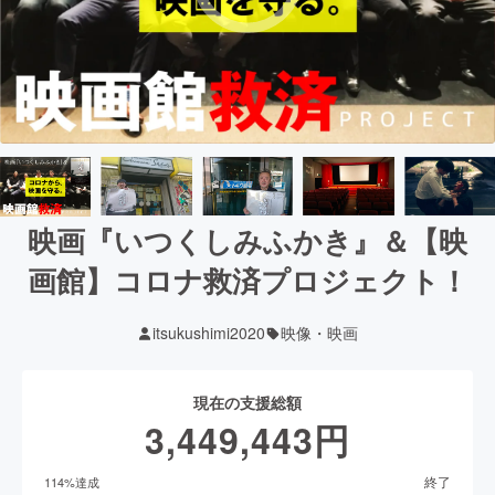
映画『いつくしみふかき』＆【映
画館】コロナ救済プロジェクト！
itsukushimi2020
映像・映画
現在の支援総額
3,449,443
円
終了
114
%達成