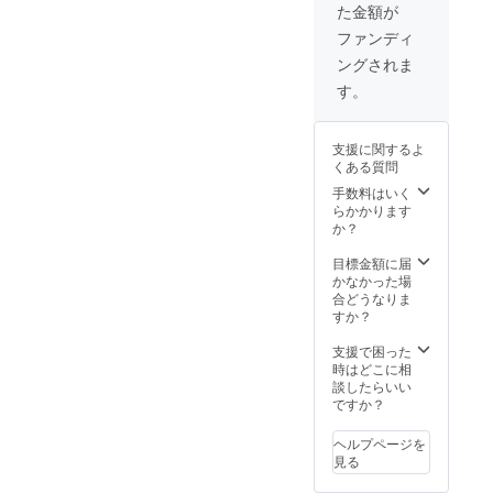
さい。
た金額が
DVD ・
※画像は
エンド
イメー
ファンディ
ロール
ジで
ングされま
お名前
す。実
記載
際とは
す。
（順不
異なる
同、東
場合が
京公開
ござい
支援に関するよ
以降の
ます。
くある質問
掲載と
なりま
手数料はいく
す） ※
らかかります
支援
か？
時、必
ず備考
目標金額に届
欄にご
かなかった場
希望の
合どうなりま
お名前
すか？
をご記
入くだ
支援で困った
さい。
時はどこに相
※画像は
談したらいい
イメー
ですか？
ジで
す。実
ヘルプページを
際とは
見る
異なる
場合が