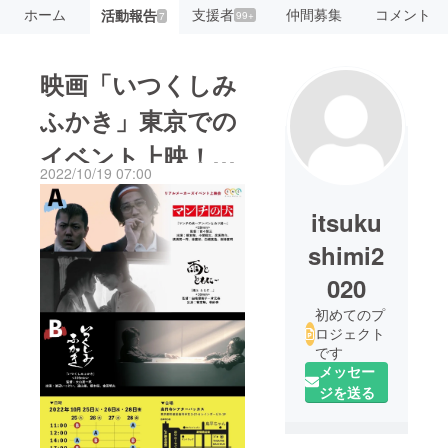
ホーム
支援者
仲間募集
コメント
活動報告
99+
7
映画「いつくしみ
ふかき」東京での
イベント上映！10
2022/10/19 07:00
月25日26日28日
itsuku
shimi2
020
初めてのプ
ロジェクト
です
メッセー
ジを送る