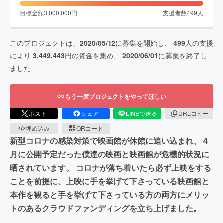
目標金額
3,000,000
円
支援者数
499
人
このプロジェクトは、
2020/05/12
に募集を開始し、
499
人の支援
により
3,449,443
円の資金を集め、
2020/06/01
に募集を終了し
ました
もう一度プロジェクトをやってほしい
ポスト
シェア
LINEで送る
URLコピー
埋め込み
QRコード
新型コロナの感染対策で映画館が休館に追い込まれ、４
月に公開予定だった僕達の映画と映画館が危機的状況に
晒されています。 コロナが落ち着いたら必ず上映をする
ことを前提に、上映に手を挙げて下さっている映画館と
本作を観ると手を挙げて下さっている方の両方にメリッ
トのあるクラウドファンディングを立ち上げました。