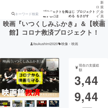
新
ロ
規
グ
会
プロジェクトを掲
はじ
プロジェクト
/
載するには
める
をさがす
イ
員
ン
登
映画『いつくしみふかき』＆【映画
録
館】コロナ救済プロジェクト！
人気のプロ
注目のリ
注目の新着プロ
募集終了が近いプ
もうすぐ公開
itsukushimi2020
映像・映画
ジェクト
ターン
ジェクト
ロジェクト
されます
アート・写真
音楽
現在の支援総
額
3,44
テクノロジー・ガジェット
ゲーム・サ
9,44
映像・映画
書籍・雑誌
ビジネス・起業
チャレンジ