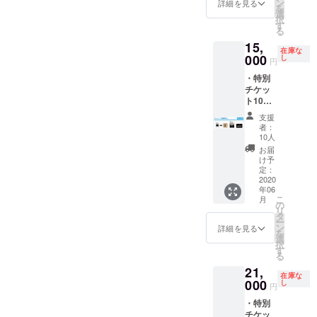
ロール
品『ほ
ン
詳細を見る
を
お名前
るも
選
択
記載
ん』
す
る
（順不
DVD ・
15,
同、東
大山監
在庫な
京公開
督作品
000
し
円
以降の
『真夜
・特別
掲載と
中の昼
チケッ
なりま
下が
ト10枚
す） ※
り』
・映画
支援
DVD ・
支援
『いつ
時、必
ポス
者：
くしみ
ず備考
ター ・
10人
ふか
欄にご
劇団チ
お届
き』オ
希望の
キン
け予
リジナ
お名前
ハート
定：
ルコー
2020
をご記
舞台公
年06
スター
入くだ
演DVD
こ
月
・ポス
さい。
4本セッ
の
リ
ター ・
※画像は
ト (第
タ
ー
エンド
イメー
2回、3
ン
詳細を見る
を
ロール
ジで
回、4
選
択
お名前
す。実
回、6回
す
る
記載
際とは
公演) ・
21,
（順不
異なる
榎本桜
在庫な
同、東
000
場合が
監督:主
し
円
京公開
ござい
演作品
・特別
以降の
ます。
『宝物
チケッ
掲載と