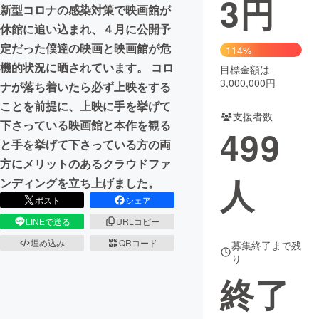
3
円
新型コロナの感染対策で映画館が
まちづくり・地域活性化
休館に追い込まれ、４月に公開予
定だった僕達の映画と映画館が危
114%
機的状況に晒されています。 コロ
目標金額は
CAMPFIRE for Social Good
CAMPFIRE Creation
3,000,000円
ナが落ち着いたら必ず上映をする
CAMPFIREふるさと納税
machi-ya
コミュニティ
ことを前提に、上映に手を挙げて
支援者数
下さっている映画館と本作を観る
499
と手を挙げて下さっている方の両
方にメリットのあるクラウドファ
人
ンディングを立ち上げました。
ポスト
シェア
LINEで送る
URLコピー
埋め込み
QRコード
募集終了まで残
り
終了