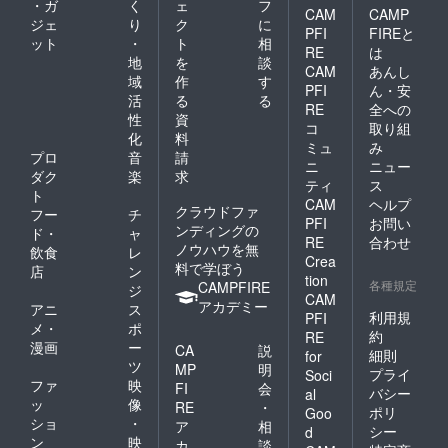
・ガ
く
ェ
フ
CAM
CAMP
ジェ
り
ク
に
PFI
FIREと
ット
・
ト
相
RE
は
地
を
談
CAM
あんし
域
作
す
PFI
ん・安
活
る
る
RE
全への
性
資
コ
取り組
化
料
ミュ
み
プロ
音
請
ニ
ニュー
ダク
楽
求
ティ
ス
ト
CAM
ヘルプ
クラウドファ
フー
チ
PFI
お問い
ンディングの
ド・
ャ
RE
合わせ
ノウハウを無
飲食
レ
Crea
料で学ぼう
店
ン
tion
各種規定
CAMPFIRE
ジ
CAM
アカデミー
アニ
ス
利用規
PFI
メ・
ポ
約
RE
漫画
ー
CA
説
細則
for
ツ
MP
明
プライ
Soci
ファ
映
FI
会
バシー
al
ッ
像
RE
・
ポリ
Goo
ショ
・
ア
相
シー
d
ン
映
カ
談