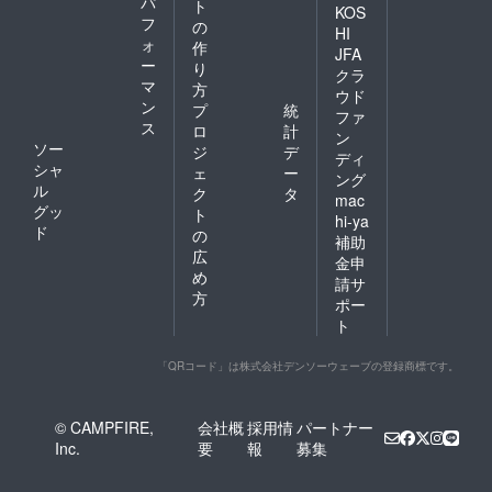
パ
ト
KOS
フ
の
HI
ォ
作
JFA
ー
り
クラ
マ
方
ウド
ン
プ
統
ファ
ス
ロ
計
ン
ソー
ジ
デ
ディ
シャ
ェ
ー
ング
ル
ク
タ
mac
グッ
ト
hi-ya
ド
の
補助
広
金申
め
請サ
方
ポー
ト
「QRコード」は株式会社デンソーウェーブの登録商標です。
© CAMPFIRE,
会社概
採用情
パートナー
Inc.
要
報
募集