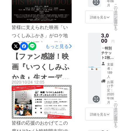
年06
※画像は
さい！更に新作短編の上映
こ
月
イメー
の
リ
も行います！！！！数多く
ジで
タ
ー
す。実
ン
詳細を見る
の映画祭にノミネートをし
を
際とは
選
択
異なる
す
皆様に支えられた映画「い
ている『マンチの犬〜アン
る
場合が
3,0
つくしみふかき」がロケ地
ござい
パンとカツ丼〜』2023年新
00
ます。
円
の長野県飯田市にて最終上
作短編『雨と ともに…』の
もっと見る
・特別
映を行います。コロナ禍と
二本立て！！久しぶりに皆
チケッ
【ファン感謝！映
ト2枚
同時に公開し、約2年間の
さんお会いできるのを心よ
・映画
画『いつくしみふ
支援
『いつ
ロードショーをしていた本
りお待ちしてます！！【上
者：
くしみ
189
かき』生オーディ
作ですが、2022年6月3日の
ふか
映作品】【A】『マンチの犬
人
き』オ
2020/10/24 12:05
お届
上映を最後にロードショー
～アンパンとカツ丼～』
オコメンタリーイ
リジナ
け予
ルコー
定：
を終了とさせていただきま
28min 監督:賀々贒三 出
2020
スター
ベント！】
年06
※画像は
す。本作を応援して下さっ
演:榎本桜、小関翔太、彦坂
こ
月
イメー
の
リ
た皆様。本当にありがとう
ジで
啓介、横須賀一巧、林慶
タ
ー
す。実
ン
詳細を見る
を
ございます。そして製作初
知、白畑真逸、剣持直明。
際とは
選
択
皆様の応援のおかげてこの
異なる
す
期からお世話になった飯田
『雨と ともに...』30min 監
る
場合が
度11/13〜(上映時間未定)テ