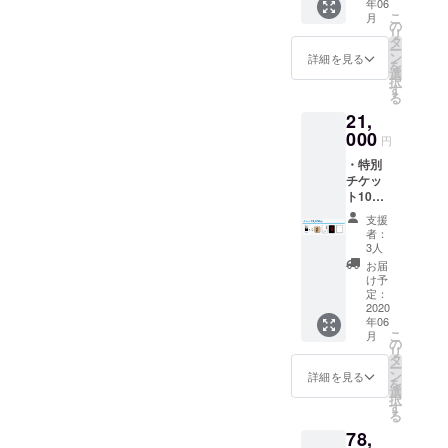
年06
スター
DVD ※
こ
月
・ポス
画像は
の
リ
ター ※
イメー
タ
ー
画像は
ジで
ン
詳細を見る
を
イメー
す。実
選
択
ジで
際とは
す
る
す。実
異なる
21,
際とは
場合が
異なる
000
ござい
円
場合が
ます。
・特別
ござい
チケッ
ます。
ト10枚
・映画
支援
『いつ
者：
くしみ
3人
ふか
お届
き』オ
け予
リジナ
定：
ルコー
2020
年06
スター
こ
月
・大山
の
リ
監督作
タ
ー
品『ほ
ン
詳細を見る
を
るも
選
択
ん』
す
る
DVD ・
78,
大山監