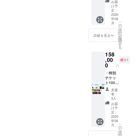
ふか
演作品
お届
き』オ
『宝物
け予
リジナ
の抱き
定：
ルコー
2020
かた』
年06
スター
DVD ・
こ
月
・大山
ポス
の
リ
監督作
ター ※
タ
ー
品『ほ
画像は
ン
詳細を見る
を
るも
イメー
選
択
ん』
ジで
す
る
DVD ・
す。実
158
大山監
際とは
督作品
,00
異なる
残り1
『真夜
場合が
0
円
中の昼
ござい
下が
・特別
ます。
り』
チケッ
DVD ・
ト100枚
榎本桜
・映画
支援
監督主
『いつ
者：
演作品
くしみ
3人
『宝物
ふか
お届
の抱き
き』オ
け予
かた』
リジナ
定：
DVD ・
ルコー
2020
年06
ポス
スター
こ
月
ター ・
・大山
の
リ
エンド
監督作
タ
ー