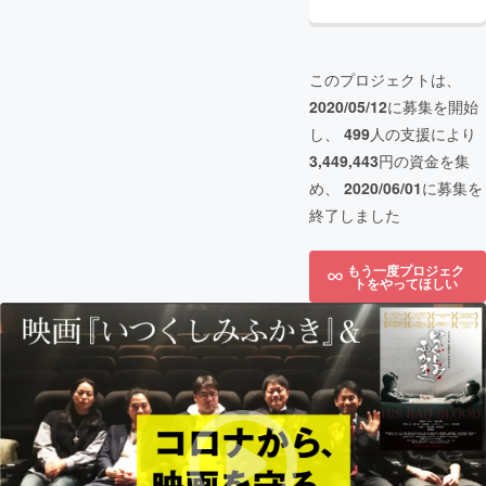
このプロジェクトは、
2020/05/12
に募集を開始
し、
499
人の支援により
3,449,443
円の資金を集
め、
2020/06/01
に募集を
終了しました
もう一度プロジェク
トをやってほしい