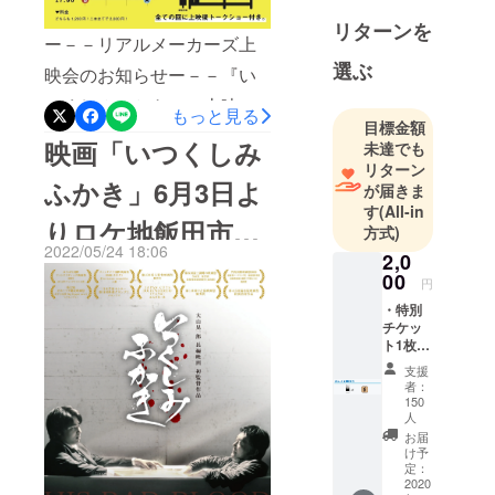
リターンを
ー－－リアルメーカーズ上
選ぶ
映会のお知らせー－－『い
つくしみふかき』の上映会
もっと見る
目標金額
をやります！！コロナでの
映画「いつくしみ
未達でも
上映延期から始まり、2年間
リターン
ふかき」6月3日よ
が届きま
全ての緊急事態宣言を乗り
す
(All-in
りロケ地飯田市に
越えてきました…更には前
方式)
2022/05/24 18:06
回企画したオーディオコメ
2,0
てフィナーレ上
00
円
ンタリー上映も中止になり
映！
・特別
久しぶりの東京上映で
チケッ
ト1枚
す！！ 全ての回に上映後
・映画
支援
『いつ
トークショー付き！！ 尚、
者：
くしみ
150
お持ちの前売り券が余って
ふか
人
き』オ
お届
る方も今回の上映でも使え
リジナ
け予
ルコー
定：
ます！受付にてお渡しくだ
2020
スター