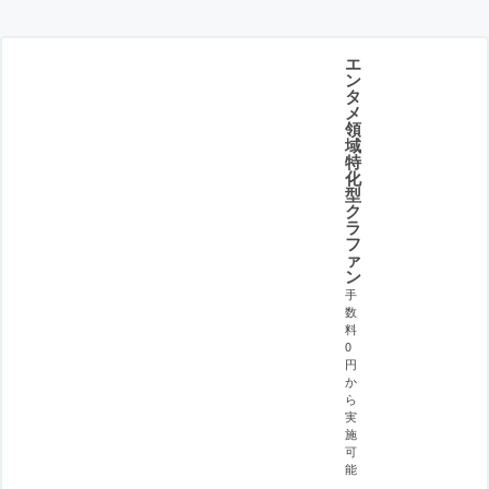
エ
ン
タ
メ
領
域
特
化
型
ク
ラ
フ
ァ
ン
手
数
料
0
円
か
ら
実
施
可
能
。