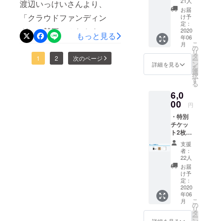
ござい
21人
渡辺いっけいさんより、
日定休公式㏋：
X1IF1NqcEOoC_haKuw/vie
は夜1回上映予定。クラウド
ふか
ます。
お届
で『いつくしみふかき』を
き』オ
「クラウドファンディン
https://www.tokiwa-
け予
wform?usp=sf_linkー－－登
ファンディングで応援して
リジナ
定：
一度以上ご覧になっていた
グ」ご賛同のみなさまへの
movie.com/index.html詳しい
ルコー
2020
壇者情報ー－－10月●25日
いただいた皆様のおかげて
もっと見る
年06
スター
だいた方限定となります。
こ
お礼メッセージが届きまし
上映時間などは公式HPをご
月
(火)①11時～B『いつくしみ
・大山
の
沢山の劇場で上映が出来ま
リ
ご了承下さい。【上映作
晃一郎
タ
た。また、上映スケジュー
1
2
次のページ
覧ください。●大山晃一郎監
ふかき』遠山雄、榎本桜
ー
す！現在26館！‪【劇場情
監督作
ン
詳細を見る
を
品】映画『いつくしみふか
品『真
選
ルの最新情報です！＜東京
督コメント「皆様、いつく
②14時～A『マンチの犬～
択
報】‬‪
夜中の
す
き』109分【タイムスケ
る
＞【テアトル新宿】
しみふかき上映の折には本
昼下が
アンパンとカツ丼～』賀々
http://www.itukusimifukaki.co
6,0
り』
ジュール】11月3日(火)①16
6/19(金)~24(水)上映時間
当に、本当にありがとうご
贒三、榎本桜『雨と とも
DVD ※
00
m‬ご来場お待ちしておりま
円
時～ ②19時30分～※各回
画像は
10:45／15:15／
ざいました。皆さんに支え
に...』白峰優梨子、片元亮、
・特別
す！
イメー
30分前開場 ※各回入れ替え
チケッ
ジで
20:006/25(木)のみ9:45／
ていただき完成したこの映
榎本桜、美紗央③17時～
ト2枚
す。実
制【当日ゲスト】大山晃一
・映画
12:00＜長野県長野市＞【千
画は今の自分、そしてこれ
際とは
B『いつくしみふかき』遠山
支援
『いつ
異なる
郎監督、遠山雄、榎本桜、
者：
石劇場】6/19(金)〜10:05／
からの自分にとってかけが
くしみ
雄、榎本桜●26日(水)①12時
場合が
22人
ふか
小林英樹【料金】1,000円
ござい
お届
14:30いよいよ明日からロー
えのないものになっていま
～A『マンチの犬～アンパン
き』オ
ます。
け予
(上映会アフタートーク付
リジナ
定：
ドショーです！皆様のおか
す。スクリーンで見届ける
とカツ丼～』賀々贒三、榎
ルコー
2020
き)※こちらのイベントでは
年06
スター
げです。本当にありがとう
事が出来る最後の機会、自
本桜『雨と ともに...』白峰
こ
月
・榎本
の
前売り券などのご使用出来
リ
ございます。映画館でお待
分も飯田に赴きこの映画に
桜監督:
優梨子、片元亮、榎本桜、
タ
ー
主演作
ません【会場】高円寺シア
ン
詳細を見る