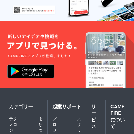
カテゴリー
起案サポート
サ
CAMP
ー
FIRE
テク
ま
プ
ス
ビ
につい
ノロ
ち
ロ
タ
ス
て
ジー
づ
ジ
ッ