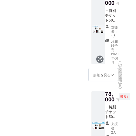
督作品
000
円
『真夜
・特別
中の昼
チケッ
下が
ト50枚
り』
・映画
DVD ・
支援
『いつ
榎本桜
者：
くしみ
監督:主
1人
ふか
演作品
お届
き』オ
『宝物
け予
リジナ
の抱き
定：
ルコー
2020
かた』
年06
スター
DVD ※
こ
月
・大山
画像は
の
リ
監督作
イメー
タ
ー
品『ほ
ジで
ン
詳細を見る
を
るも
す。実
選
択
ん』
際とは
す
る
DVD ・
異なる
78,
大山監
場合が
残り4
督作品
000
ござい
円
『真夜
ます。
・特別
中の昼
チケッ
下が
ト50枚
り』
・映画
DVD ・
支援
『いつ
榎本桜
者：
くしみ
監督主
2人