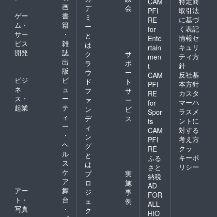
特定商
CAM
画
デ
会
取引法
PFI
ゲー
書
ミ
に基づ
RE
ム・
籍
ー
く表記
for
サー
・
と
情報セ
Ente
ビス
雑
は
キュリ
rtain
開発
誌
ク
サ
ティ方
men
出
ラ
ポ
針
t
版
ウ
ー
反社基
CAM
ビジ
ビ
ド
ト
本方針
PFI
ネ
ュ
フ
サ
カスタ
RE
ス・
ー
ァ
ー
マーハ
for
起業
テ
ン
ビ
ラスメ
Spor
ィ
デ
ス
ントに
ts
ー
ィ
対する
CAM
・
ン
考え方
PFI
ヘ
グ
クッ
RE
ル
と
キーポ
ふる
ス
は
リシー
さと
ケ
プ
実
納税
ア
ロ
施
AD
アー
舞
ジ
事
FOR
ト・
台
ェ
例
ALL
写真
・
ク
HIO