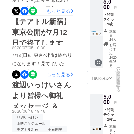
5,0
ござい
市でフィナーレを迎えられ
督:白峰優梨子・片元亮 出
00
ます。
円
アトル新宿での再上映が決
もっと見る
ることをとても嬉しく思い
演: 榎本桜、美紗央【B】
・特別
まりました！前売り券をお
【テアトル新宿】
ます。監督、キャスト、ス
チケッ
『いつくしみふかき』
ト2枚
持ちでまだいらっしゃって
タッフ一同心より御礼申し
109min 監督:大山晃一郎
・映画
東京公開が7月12
支援
ない方が居ましたら是非お
『いつ
上げます。【上映スケ
者：
出演:渡辺いっけい、遠山
くしみ
24人
日で終了します
越し下さい！！そして上映
ふか
ジュール】劇場：トキワ劇
雄、榎本桜、金田明夫【日
お届
2020/07/05 16:39
き』オ
け予
前にこんなイベントを企画
場上映スケジュール：6月3
リジナ
時】 10月25日(火)11時～
定：
7/12(日)に東京公開は終わり
ルコー
2020
しました！限定14席の早い
日(金)～16日(木)登壇者3日
B 14時～A 17時～B26日
年06
スター
になります！見て頂いた
こ
月
者勝ち！！再上映される
・大山
の
(金)大山晃一郎監督、遠山
(水)12時～A 14時～B28日
リ
方々、本当にありがとうご
晃一郎
タ
もっと見る
『いつくしみふかき』を見
ー
監督作
雄、榎本桜4日(土)大山晃一
ン
詳細を見る
(金)11時～A 14時～B 17
ざいます！まだご覧になっ
を
品『ほ
渡辺いっけいさん
選
ながら監督とゲストによる
択
郎監督、遠山雄、榎本桜、
るも
時～Aチケット前売り当日
す
てない方は間も無く終了と
る
ん』
生オーディオコメンタリー
より皆様へ御礼
小林英樹5日(日)遠山雄、榎
1,200円 A.Bセットで2,000
5,0
DVD ※
なりますのでお見逃しな
上映！！舞台挨拶では語り
画像は
00
本桜、小林英樹★その他、
円
円◼予約フォーム
メッセージ ＆ 上
く！テアトル新宿『いつく
イメー
きれない『いつくしみふか
・特別
ジで
連日舞台挨拶あり★（登壇
2020/06/18 19:18
https://docs.google.com/form
しみふかき』7/3(金)～
映スケジュール
チケッ
す。実
き』を是非見に来て下さ
渡辺いっけい
者は予告なく変更になる可
ト2枚
際とは
s/d/e/1FAIpQLSf9oQjvW5rq
7/9(木) ①10:45／
上映スケジュール
・映画
異なる
い！今回のイベントは内容
支援
能性があります）毎週火曜
5sC5oWp4lwOUlnXU3C1a
『いつ
場合が
テアトル新宿
千石劇場
②20:15※7/10(金)～7/12(日)
者：
ネタバレ必須となりますの
くしみ