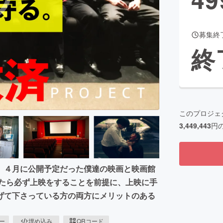
募集終
CAMPFIRE for Social Good
CAMPFIRE Creation
終
CAMPFIREふるさと納税
machi-ya
コミュニティ
このプロジェ
3,449,443
円
、４月に公開予定だった僕達の映画と映画館
いたら必ず上映をすることを前提に、上映に手
げて下さっている方の両方にメリットのある
ピー
埋め込み
QRコード