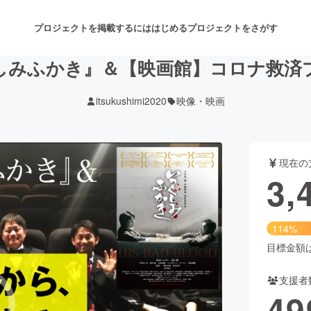
プロジェクトを掲載するには
はじめる
プロジェクトをさがす
しみふかき』＆【映画館】コロナ救済
itsukushimi2020
映像・映画
注目のリターン
注目の新着プロジェクト
募集終了が近いプロジェクト
も
現在の
音楽
舞台・パフォーマンス
3,
ゲーム・サービス開発
フード・飲食店
114%
書籍・雑誌出版
アニメ・漫画
目標金額は3
支援者
チャレンジ
ビューティー・ヘルスケ
49