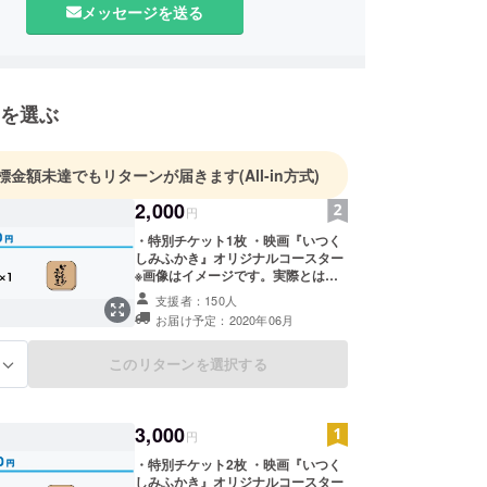
メッセージを送る
を選ぶ
標金額未達でもリターンが届きます
(All-in方式)
2,000
円
・特別チケット1枚 ・映画『いつく
しみふかき』オリジナルコースター
※画像はイメージです。実際とは異
なる場合がございます。
支援者：150人
お届け予定：2020年06月
このリターンを選択する
る
3,000
円
・特別チケット2枚 ・映画『いつく
しみふかき』オリジナルコースター