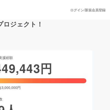
ログイン
/
新規会員登録
プロジェクト！
うすぐ公開されます
支援総額
プロダクト
449,443
円
ファッション
スポーツ
,000,000円
数
ア
ソーシャルグッド
9
人