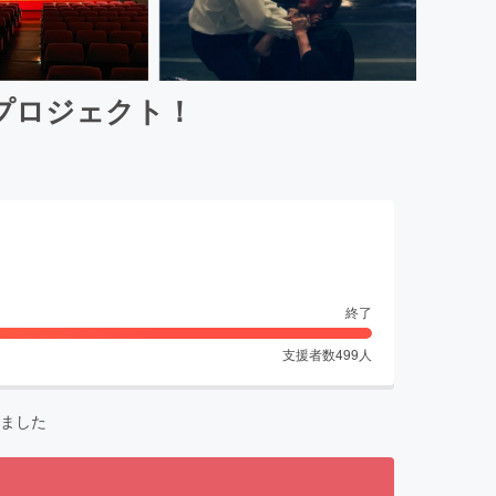
プロジェクト！
終了
支援者数
499
人
ました