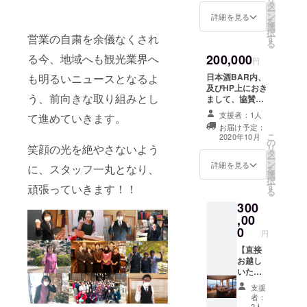
※宿泊可
の特別
タ
ー
能期間
室で取
ン
詳細を見る
を
は2022
締役に
選
択
年12月
お部屋
営業の自粛を余儀なくされ
す
る
迄とし
おまか
る今、地域へも観光業界へ
200,000
ます ※
せ）＋
円
除外
日本酒
も明るいニュースとなるよ
日本酒BAR内、
日 Ｇ
BAR で
及びHP上におき
Ｗ、お
取締役
う、前向きな取り組みとし
まして、協賛の
盆期
自らオ
お名前やロゴを
間、年
ススメ
支援者：1人
て進めていきます。
掲載いたしま
末年始
のお酒
お届け予定：
す。＋お礼のお
の特殊
をふん
こ
2020年10月
の
手紙
料金日
だんに
笑顔の光を絶やさないよう
リ
タ
を除き
振る舞
ー
ン
詳細を見る
に、スタッフ一丸となり、
ます。
います
を
選
※祝前
（ゆっ
択
す
頑張っていきます！！
日、休
くりと
る
前日
語らい
300
は、追
ましょ
,00
加料金
う）＋
0
（＋
お礼の
円
2200円
お手紙
【直接
税込
※楊貴館
お越し
み）が
の1泊2
いただ
かかり
食
ける
ます
（朝・
支援
方】 未
者：
夕）付
来宿泊
2人