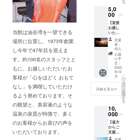
る
5,0
00
円
【直接
お越し
当館は油谷湾を一望できる
いただ
ける
支援
場所に位置し、1973年創業
方】 楊
者：
貴館 未
42人
し今年で47年目を迎えま
来温泉
お届
チケッ
す。約100名のスタッフとと
け予
ト3枚＋
定：
もに、お越しいただいたお
ロビー
2020
年10
ラウン
こ
月
客様が「心をほどく おもて
ジお飲
の
リ
物チ
タ
なし」を満喫していただけ
ー
ケット1
ン
詳細を見る
を
枚＋お
選
るよう努めております。そ
択
礼のお
す
る
手紙 ※
の眺望と、美容液のような
10,
ご利用
期限
温泉の泉質が特徴で、多く
000
円
は、
のお客様からお喜びの声を
【遠方
2022年
からご
12月31
いただいております。
支援い
日まで
ただけ
です
支援