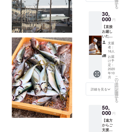
択
す
る
30,
000
円
【直接
お越し
いただ
ける
支援
方】 楊
者：
貴館料
16人
理長お
お届
すすめ
け予
会席ペ
定：
ア 未
2020
年10
来お食
こ
月
事チ
の
リ
ケット
タ
ー
＋お礼
ン
詳細を見る
を
のお手
選
択
紙 ※季
す
る
節に
50,
よって
内容が
000
円
変わり
【遠方
ます ※
からご
ご利用
支援い
期限