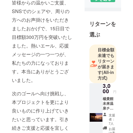
皆様からの温かいご支援、
SNSでのシェアや、周りの
方へのお声掛けをいただき
リターンを
ましたおかげで、15日目で
選ぶ
目標額300万円を突破いたし
ました。熱いエール、応援
目標金額
メッセージの一つ一つが、
未達でも
リターン
私たちの力になっておりま
が届きま
す。本当にありがとうござ
す
(All-in
方式)
いました。
3,0
00
円
次のゴールへ向け挑戦し、
楊貴館
本プロジェクトを更により
未来温
泉チ
良いものに作り上げていき
ケット1
支援
枚＋お
たいと思っています。引き
者：
礼のお
7人
続きご支援と応援を宜しく
手紙 ※
お届
ご利用
け予