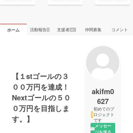
活動報告
支援者
仲間募集
コメント
ホーム
5
99+
【１stゴールの３
００万円を達成！
akifm0
Nextゴールの５０
627
０万円を目指しま
初めてのプ
ロジェクト
す。】
です
メッセー
ジを送る