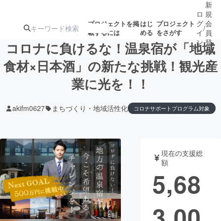
新
ロ
規
グ
会
プロジェクトを掲
はじ
プロジェクト
/
載するには
める
をさがす
イ
員
ン
登
コロナに負けるな！温泉宿が「地域
録
食材×日本酒」の新たな挑戦！観光産
業に光を！！
人気のプロ
注目のリ
注目の新着プロ
募集終了が近いプ
もうすぐ公開
ジェクト
ターン
ジェクト
ロジェクト
されます
akifm0627
まちづくり・地域活性化
コロナサポートプログラム対象
アート・写真
音楽
現在の支援総
テクノロジー・ガジェット
ゲーム・サ
額
5,68
映像・映画
書籍・雑誌
3,00
ビジネス・起業
チャレンジ