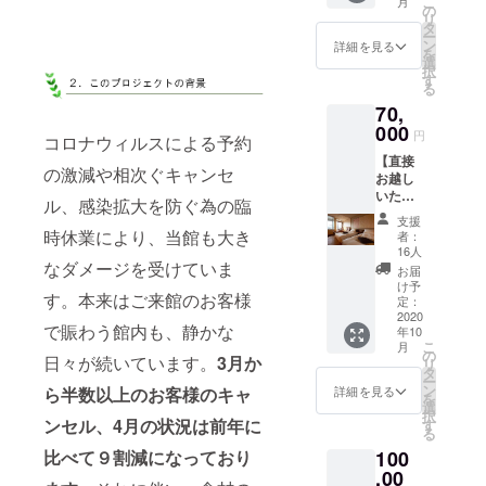
こ
月
する魅
の
リ
力満喫
タ
ー
ツアー
ン
詳細を見る
を
＋お礼
選
択
のお手
す
る
紙 ※楊
70,
貴館の1
泊朝食
000
円
コロナウィルスによる予約
付き1名
【直接
様分に
の激減や相次ぐキャンセ
お越し
なりま
いただ
す ※宿
ル、感染拡大を防ぐ為の臨
ける
泊可能
支援
方】 未
期間は
時休業により、当館も大き
者：
来宿泊
2022年
16人
チケッ
なダメージを受けていま
12月迄
お届
ト ペ
としま
け予
す。本来はご来館のお客様
ア1泊2
す ※除
定：
食付き
2020
外日
で賑わう館内も、静かな
年10
プラン
ＧＷ、
こ
月
（海側
お盆期
の
日々が続いています。
3月か
リ
の客室
間、年
タ
ー
おまか
末年始
ン
詳細を見る
ら半数以上のお客様のキャ
を
せ）＋
の特殊
選
択
日本酒
ンセル、4月の状況は前年に
料金日
す
る
BAR
を除き
比べて９割減になっており
100
2,000円
ます。
分のご
,00
※祝前