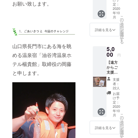
お願い致します。
期限
定：
は、
2020
年10
2022年
こ
月
12月31
の
リ
日まで
タ
ー
です
ン
詳細を見る
を
選
択
す
る
山口県長門市にある海を眺
5,0
00
める温泉宿「油谷湾温泉ホ
円
【遠方
テル楊貴館」取締役の岡藤
からご
と申します。
支援い
ただけ
支援
る方
者：
へ】 楊
22人
貴館オ
お届
リジナ
け予
ルカ
定：
レー×2
2020
年10
個＋お
こ
月
礼のお
の
リ
手紙
タ
ー
ン
詳細を見る
を
選
択
す