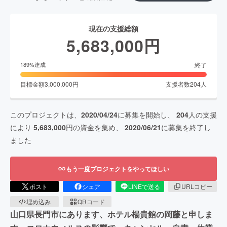
現在の支援総額
5,683,000
円
終了
189
%達成
目標金額
3,000,000
円
支援者数
204
人
このプロジェクトは、
2020/04/24
に募集を開始し、
204
人の支援
により
5,683,000
円の資金を集め、
2020/06/21
に募集を終了し
ました
もう一度プロジェクトをやってほしい
ポスト
シェア
LINEで送る
URLコピー
埋め込み
QRコード
山口県長門市にあります、ホテル楊貴館の岡藤と申しま