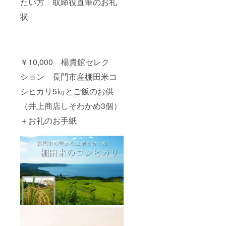
たい方 取締役直筆のお礼
状
￥10,000 楊貴館セレク
ション 長門市産棚田米コ
シヒカリ5㎏とご飯のお供
（井上商店しそわかめ3個）
＋お礼のお手紙