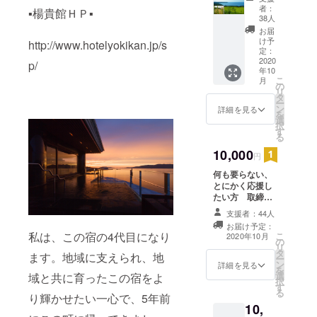
る方】
者：
▪️楊貴館ＨＰ▪️
楊貴館
38人
セレク
お届
ショ
け予
http://www.hotelyokikan.jp/s
ン 長
定：
門産棚
2020
p/
年10
田米コ
こ
月
シヒカ
の
リ
リ5㎏と
タ
ー
ご飯の
ン
詳細を見る
を
お供
選
択
（井上
す
る
商店の
しそわ
10,000
円
かめ3
何も要らない、
個）＋
とにかく応援し
お礼の
たい方 取締役
お手紙
直筆のお礼状
支援者：44人
お届け予定：
私は、この宿の4代目になり
こ
2020年10月
の
リ
タ
ます。地域に支えられ、地
ー
ン
詳細を見る
を
選
域と共に育ったこの宿をよ
択
す
る
り輝かせたい一心で、5年前
10,