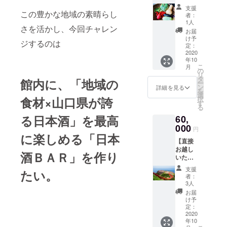
ただけ
は、
支援
る方】
この豊かな地域の素晴らし
2022年
者：
北浦の
12月31
1人
さを活かし、今回チャレン
ギフト
日まで
お届
セット
です
け予
ジするのは
（特産
定：
品いろ
2020
年10
いろ詰
こ
月
め合わ
の
リ
せ）お
タ
館内に、「地域の
ー
米１０
ン
詳細を見る
を
㎏、油
選
食材×山口県が誇
択
谷湾産
す
る
百姓の
る日本酒」を最高
60,
塩、野
菜ソム
000
円
リエ厳
に楽しめる「日本
【直接
選の採
お越し
れたて
酒ＢＡＲ」を作り
いただ
お野菜
ける
など＋
支援
たい。
方】 未
お礼の
者：
来宿泊
お手紙
3人
チケッ
お届
ト付
け予
き、取
定：
締役が
2020
年10
ご案内