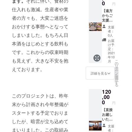
ます。
それに伴い、食材の
利用券
日、休
0
円
＋お礼
前日
仕入れも激減。生産者や業
のお手
【遠方
は、追
紙 ※楊
からご
加料金
者の方々も、大変ご迷惑を
貴館の1
支援の
（＋
泊2食
方】 山
2200円
おかけする事態へとなって
支援
（朝・
口県産
税込
者：
しまいました。もちろん日
夕）付
とらふ
み）が
0人
き2名様
ぐの
かかり
お届
本酒をはじめとする飲料も
分にな
セット
ます
け予
ります
＋お礼
定：
です。これからの収束時期
※宿泊可
のお手
2021
年10
能期間
紙 ※写
も見えず、大きな不安を抱
こ
月
は2022
真はイ
の
リ
年12月
メージ
タ
えております。
ー
迄とし
です
ン
詳細を見る
を
ます ※
※3〜4人
選
択
除外
前の
す
る
日 Ｇ
セット
120
Ｗ、お
になり
このプロジェクトは、昨年
盆期
ます ※
,00
間、年
冷凍で
0
円
末から計画され今年整備が
末年始
の送り
の特殊
になり
【直接
スタートする予定でおりま
料金日
ます ※
お越し
を除き
ご希望
いただ
したが、暗雲が立ち込めて
ます。
の日付
ける
支援
※祝前
は設定
方】 未
まいりました。この取組み
者：