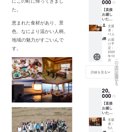
にこの町に帰ってきまし
000
円
た。
【直接
お越し
いただ
恵まれた食材があり、景
ける
支援
方】 楊
者：
色、なにより温かい人柄。
貴館 岩
11人
盤浴沙
地域の魅力がすごいんで
お届
羅沙
け予
未来チ
す。
定：
ケット3
2020
年10
枚＋お
こ
月
礼のお
の
リ
手紙 ※
タ
ー
ご利用
ン
詳細を見る
を
期限
選
択
は、
す
る
2022年
20,
12月31
日まで
000
円
です
【直接
お越し
いただ
ける
支援
方】 日
者：
本酒
5人
BAR