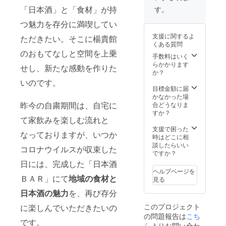
かかり
がご案
「日本酒」と「食材」が持
す。
ます
内する
魅力満
つ魅力を存分に満喫してい
喫ツ
支援に関するよ
ただきたい。そこに楊貴館
アー2日
くある質問
間＋お
のおもてなしと空間を上乗
礼のお
手数料はいく
手紙 ※
らかかります
せし、新たな感動を作りた
楊貴館
か？
の1泊2
いのです。
食
目標金額に届
（朝・
かなかった場
夕）付
昨今の自粛期間は、自宅に
合どうなりま
き2名様
すか？
て家飲みを楽しむ流れと
分にな
ります
支援で困った
なっておりますが、いつか
※宿泊可
時はどこに相
能期間
談したらいい
コロナウイルスが収束した
は2022
ですか？
年12月
日には、完成した「日本酒
迄とし
ヘルプページを
ます ※
ＢＡＲ」にて
地域の食材と
見る
除外
日本酒の魅力
を、再び存分
日 Ｇ
Ｗ、お
このプロジェクト
に楽しんでいただきたいの
盆期
の問題報告は
こち
間、年
です。
末年始
ら
よりお問い合わ