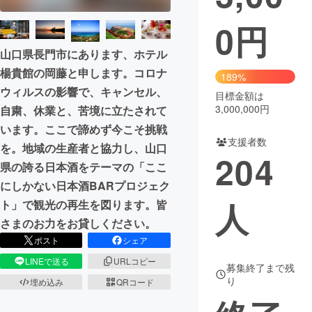
0
円
まちづくり・地域活性化
山口県長門市にあります、ホテル
CAMPFIRE for Social Good
CAMPFIRE Creation
楊貴館の岡藤と申します。コロナ
189%
CAMPFIREふるさと納税
machi-ya
コミュニティ
ウィルスの影響で、キャンセル、
目標金額は
3,000,000円
自粛、休業と、苦境に立たされて
います。ここで諦めず今こそ挑戦
支援者数
を。地域の生産者と協力し、山口
204
県の誇る日本酒をテーマの「ここ
にしかない日本酒BARプロジェク
人
ト」で観光の再生を図ります。皆
さまのお力をお貸しください。
ポスト
シェア
LINEで送る
URLコピー
募集終了まで残
り
埋め込み
QRコード