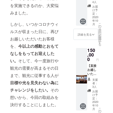
日、休
頂けま
来宿泊
4人
を実施できるのか、大変悩
前日
す
チケッ
お届
は、追
ト ペ
け予
みました。
加料金
ア1泊2
定：
（＋
食付き
2020
年10
2200円
プラン
しかし、いつかコロナウィ
こ
月
税込
アニ
の
リ
み）が
バーサ
タ
ルスが収まった日に、再び
ー
かかり
リーフ
ン
詳細を見る
を
ます
ロア露
お越しいただいたお客様
選
択
天風呂
す
る
を、
今以上の感動とおもて
付特別
150
室＋日
なしをもってお迎えした
本酒
,00
BAR
0
円
い。
そして、今一度旅行や
2,000円
分のご
【直接
観光の需要が高まるその日
利用券
お越し
＋お礼
いただ
まで、観光に従事する人が
のお手
ける
支援
紙 ※楊
方】 未
目標や光を見失わない為に
者：
貴館の1
来宿泊
3人
チャレンジをしたい。
その
泊2食
チケッ
お届
（朝・
ト ペ
け予
想いから、今回の取組みを
夕）付
ア1泊2
定：
き2名様
食付き
2020
決行することにしました。
年10
分にな
プラン
こ
月
ります
（海側
の
リ