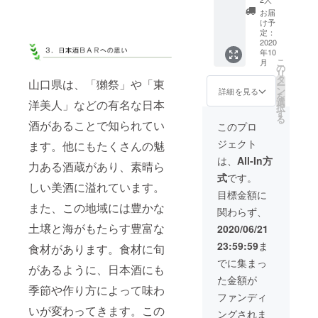
き2名様
チケッ
お届
分にな
ト ペ
け予
ります
ア1泊2
定：
※宿泊可
食付き
2020
能期間
年10
プラン
は2022
こ
月
（海側
の
年12月
リ
の特別
タ
山口県は、「獺祭」や「東
迄とし
ー
室で取
ン
詳細を見る
ます ※
を
締役に
選
洋美人」などの有名な日本
除外
択
お部屋
す
日 Ｇ
る
おまか
酒があることで知られてい
このプロ
Ｗ、お
せ）＋
盆期
ジェクト
ます。他にもたくさんの魅
日本酒
間、年
BAR で
は、
All-In方
末年始
力ある酒蔵があり、素晴ら
取締役
の特殊
式
です。
自らオ
料金日
しい美酒に溢れています。
ススメ
目標金額に
を除き
のお酒
また、この地域には豊かな
ます。
関わらず、
をふん
※祝前
だんに
土壌と海がもたらす豊富な
2020/06/21
日、休
振る舞
前日
23:59:59
ま
食材があります。食材に旬
います
は、追
（ゆっ
でに集まっ
加料金
があるように、日本酒にも
くりと
（＋
た金額が
語らい
2200円
季節や作り方によって味わ
ましょ
ファンディ
税込
う）＋
いが変わってきます。この
み）が
ングされま
取締役