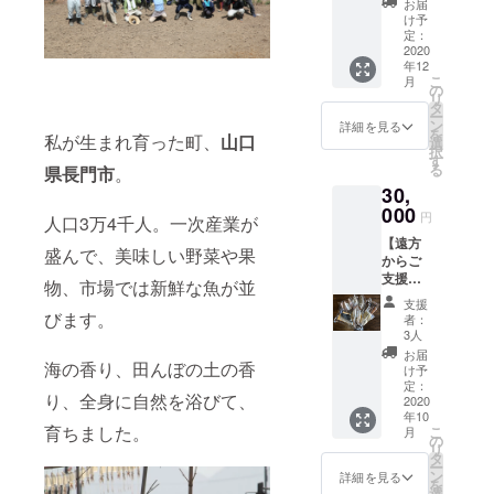
お届
オープ
け予
ン前の
定：
お披露
2020
年12
目会へ
こ
月
ご招待
の
リ
＋お礼
タ
ー
のお手
ン
詳細を見る
を
私が生まれ育った町、
山口
紙 ※開
選
択
催日時
す
る
県長門市
。
につい
30,
ては、
後日個
000
円
人口3万4千人。一次産業が
別にご
【遠方
連絡さ
盛んで、美味しい野菜や果
からご
せてい
支援い
ただき
物、市場では新鮮な魚が並
ただけ
ます。
支援
る方】
※複数日
びます。
者：
北浦の
予定を
3人
美味し
してい
お届
海の香り、田んぼの土の香
いギフ
ます。
け予
ト（お
定：
り、全身に自然を浴びて、
魚の干
2020
年10
物）＋
育ちました。
こ
月
お礼の
の
リ
お手紙
タ
ー
ン
詳細を見る
を
選