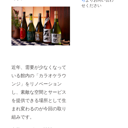
の特殊
せください
料金日
を除き
ます。
※祝前
日、休
前日
は、追
加料金
（＋
2200円
税込
み）が
かかり
近年、需要が少なくなって
ます
いる館内の「カラオケラウ
ンジ」をリノベーション
し、素敵な空間とサービス
を提供できる場所として生
まれ変わるのが今回の取り
組みです。