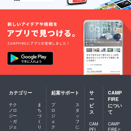
終の発
送は
2022年
4月と
なって
おりま
す
カテゴリー
起案サポート
サ
CAMP
ー
FIRE
テク
ま
プ
ス
ビ
につい
ノロ
ち
ロ
タ
ス
て
ジー
づ
ジ
ッ
・ガ
く
ェ
フ
CAM
CAMP
ジェ
り
ク
に
PFI
FIREと