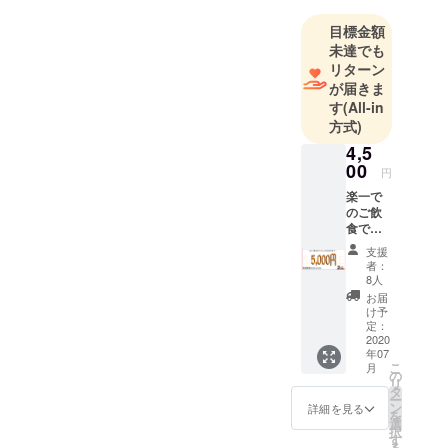
目標金額
未達でも
リターン
が届きま
す
(All-in
方式)
4,5
00
円
楽一で
のご飲
食でご
利用頂
支援
ける
者：
5,000円
8人
のお食
お届
事券で
け予
す。 有
定：
効期限
2020
年07
は2022
こ
月
年10月
の
リ
末です
タ
ー
お釣り
ン
詳細を見る
を
の出な
選
択
いチ
す
る