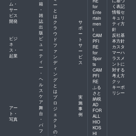
に基づ
RE
ム・
籍
ー
く表記
for
サー
・
と
情報セ
Ente
ビス
雑
は
キュリ
rtain
開発
誌
ク
サ
ティ方
men
出
ラ
ポ
針
t
版
ウ
ー
反社基
CAM
ビジ
ビ
ド
ト
本方針
PFI
ネ
ュ
フ
サ
カスタ
RE
ス・
ー
ァ
ー
マーハ
for
起業
テ
ン
ビ
ラスメ
Spor
ィ
デ
ス
ントに
ts
ー
ィ
対する
CAM
・
ン
考え方
PFI
ヘ
グ
クッ
RE
ル
と
キーポ
ふる
ス
は
リシー
さと
ケ
プ
実
納税
ア
ロ
施
AD
アー
舞
ジ
事
FOR
ト・
台
ェ
例
ALL
写真
・
ク
HIO
パ
ト
KOS
フ
の
HI