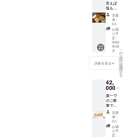
おりま
言えば
ませ
の麺 上
す
塩もつ
記を2
鍋とい
セット
支援
うくら
お届け
者：
いこの
します
0人
鍋で14
キャベ
お届
年間勝
ツなど
け予
負して
定：
のお野
きまし
2020
菜はお
年09
た。 是
好みで
こ
月
非遠方
の
ご支援
リ
の皆さ
タ
者さま
ー
まや、
ン
にてご
詳細を見る
を
まだお
選
用意下
択
召し上
す
さい。
る
がりに
オスス
42,
なられ
メのお
てない
000
召し上
円
方々に
がり方
楽一で
返礼品
も一緒
のご飲
とはな
に同梱
食でご
ります
いたし
利用頂
が召し
ます。
支援
ける
上がっ
賞味期
者：
50,000
て頂き
0人
限は冷
円のお
たいで
凍で90
お届
食事券
す 約
け予
日 冷蔵
です。
3ー4人
定：
で3日で