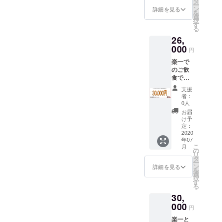
タ
召し上
ー
まや、
ン
がり方
詳細を見る
を
まだお
選
も一緒
択
召し上
す
に同梱
る
がりに
いたし
26,
なられ
ます。
てない
000
賞味期
円
方々に
限は冷
楽一で
返礼品
凍で90
のご飲
とはな
日 冷蔵
食でご
ります
で3日で
利用頂
が召し
す 配送
支援
ける
上がっ
時期は
者：
3,0000
て頂き
0人
メール
円のお
たいで
にてご
お届
食事券
す 約
け予
連絡頂
です。
3ー4人
定：
くか備
有効期
2020
前 ×2
考欄に
年07
限は
セット
ご記入
こ
月
2022年
こだわ
の
頂ける
リ
10月末
りの国
タ
と助か
ー
です お
産牛も
ン
詳細を見る
りま
を
釣りの
つ
選
す。 最
択
出ない
450g 濃
す
終の発
る
チケッ
縮スー
送は
30,
トとな
プ約4人
2022年
ります
000
前 ゴ
4月と
円
ご了承
マ 鷹
なって
楽一と
下さい
の爪 〆