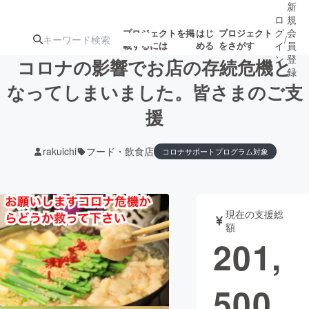
新
ロ
規
グ
会
プロジェクトを掲
はじ
プロジェクト
/
載するには
める
をさがす
イ
員
ン
登
コロナの影響でお店の存続危機と
録
なってしまいました。皆さまのご支
援
人気のプロ
注目のリ
注目の新着プロ
募集終了が近いプ
もうすぐ公開
ジェクト
ターン
ジェクト
ロジェクト
されます
rakuichi
フード・飲食店
コロナサポートプログラム対象
アート・写真
音楽
現在の支援総
テクノロジー・ガジェット
ゲーム・サ
額
201,
映像・映画
書籍・雑誌
500
ビジネス・起業
チャレンジ