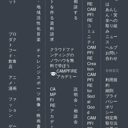
ット
・
ト
相
RE
は
地
を
談
CAM
あんし
域
作
す
PFI
ん・安
活
る
る
RE
全への
性
資
コ
取り組
化
料
ミュ
み
プロ
音
請
ニ
ニュー
ダク
楽
求
ティ
ス
ト
CAM
ヘルプ
クラウドファ
フー
チ
PFI
お問い
ンディングの
ド・
ャ
RE
合わせ
ノウハウを無
飲食
レ
Crea
料で学ぼう
店
ン
tion
各種規定
CAMPFIRE
ジ
CAM
アカデミー
アニ
ス
利用規
PFI
メ・
ポ
約
RE
漫画
ー
CA
説
細則
for
ツ
MP
明
プライ
Soci
ファ
映
FI
会
バシー
al
ッ
像
RE
・
ポリ
Goo
ショ
・
ア
相
シー
d
ン
映
カ
談
特定商
CAM
画
デ
会
取引法
PFI
ゲー
書
ミ