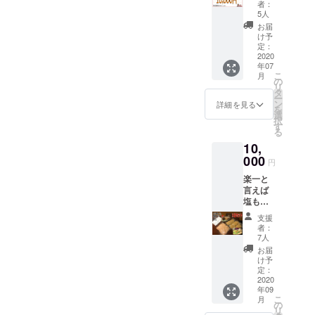
ける
上がっ
者：
10,000
て頂き
5人
円のお
たいで
お届
食事券
す 約
け予
です。
3ー4人
定：
有効期
2020
前 こだ
年07
限は
わりの
こ
月
2022年
国産牛
の
リ
10月末
もつ
タ
ー
です お
450g 濃
ン
詳細を見る
を
釣りの
縮スー
選
択
出ない
プ約4人
す
る
チケッ
前 ゴ
10,
トとな
マ 鷹
ります
000
の爪 〆
円
ご了承
の麺
楽一と
下さい
キャベ
言えば
ませ
ツなど
塩もつ
のお野
鍋とい
菜はお
支援
うくら
好みで
者：
いこの
ご支援
7人
鍋で14
者さま
お届
年間勝
にてご
け予
負して
定：
用意下
きまし
2020
さい。
年09
た。 是
オスス
こ
月
非遠方
の
メのお
リ
の皆さ