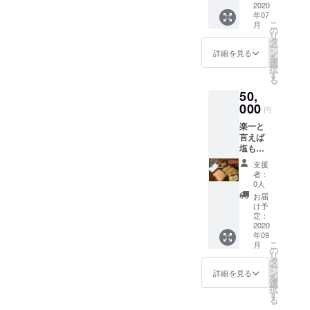
コロナ
2020
前 ×7
す 配送
年07
収束後
セット
時期は
こ
月
の会社
こだわ
の
メール
リ
のご宴
りの国
タ
にてご
ー
会など
産牛も
ン
詳細を見る
連絡頂
を
にご利
つ
選
くか備
択
用頂け
450g 濃
す
考欄に
る
ないで
縮スー
ご記入
50,
しょう
プ約4人
頂ける
か 有効
000
前 ゴ
と助か
円
期限は
マ 鷹
りま
楽一と
2022年
の爪 〆
す。 最
言えば
10月末
の麺 上
終の発
塩もつ
です お
記を7
送は
鍋とい
釣りの
セット
2022年
支援
うくら
出ない
お届け
者：
4月と
いこの
チケッ
します
0人
なって
鍋で14
トとな
が2回に
お届
おりま
年間勝
ります
分けて
け予
す
負して
ご了承
定：
発送す
きまし
2020
下さい
る事も
年09
た。 是
ませ
可能で
こ
月
非遠方
の
す キャ
リ
の皆さ
タ
ベツな
ー
まや、
ン
どのお
詳細を見る
を
まだお
選
野菜は
択
召し上
す
お好み
る
がりに
でご支