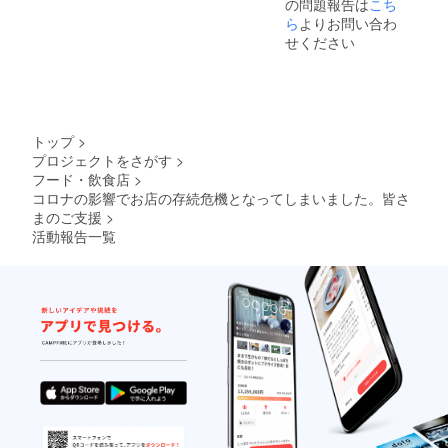
の問題報告は
こち
にてご
用意下
ら
よりお問い合わ
さい。
せください
オスス
メのお
召し上
がり方
も一緒
に同梱
トップ
>
いたし
プロジェクトをさがす
>
ます。
フード・飲食店
>
賞味期
限は冷
コロナの影響でお店の存続危機となってしまいました。皆さ
凍で90
まのご支援
>
日 冷蔵
活動報告一覧
で3日で
す 配送
時期は
メール
にてご
連絡頂
くか備
考欄に
ご記入
頂ける
と助か
りま
す。 最