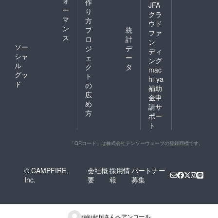
ォ
作
JFA
ー
り
クラ
マ
方
ウド
ン
プ
統
ファ
ス
ロ
計
ン
ソー
ジ
デ
ディ
シャ
ェ
ー
ング
ル
ク
タ
mac
グッ
ト
hi-ya
ド
の
補助
広
金申
め
請サ
方
ポー
ト
「QRコード」は株式会社デンソーウェーブの登録商標です。
© CAMPFIRE,
会社概
採用情
パートナー
Inc.
要
報
募集
rakuichi
さんへアンコール