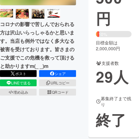
円
まちづくり・地域活性化
コロナの影響で苦しんでおられる
CAMPFIRE for Social Good
CAMPFIRE Creation
方は沢山いらっしゃるかと思いま
10%
CAMPFIREふるさと納税
machi-ya
コミュニティ
す。当店も例外ではなく多大なる
目標金額は
2,000,000円
被害を受けております。皆さまの
ご支援でこの危機を救って頂ける
支援者数
と助かりますm(_ _)m
29
人
ポスト
シェア
LINEで送る
URLコピー
埋め込み
QRコード
募集終了まで残
り
終了