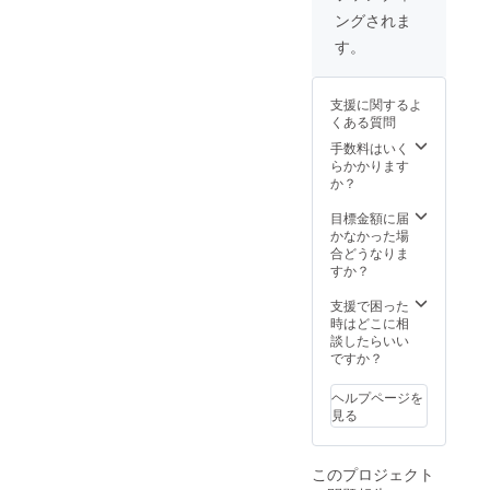
りの国
凍で90
ングされま
産牛も
日 冷蔵
つ
で3日で
す。
450g 濃
す 配送
縮スー
時期は
プ約4人
メール
支援に関するよ
前 ゴ
にてご
くある質問
マ 鷹
連絡頂
の爪 〆
くか備
手数料はいく
の麺 上
考欄に
らかかります
記を26
ご記入
か？
セット
頂ける
お届け
と助か
目標金額に届
します
りま
かなかった場
が4回ま
す。 最
合どうなりま
で分け
終の発
すか？
て発送
送は
する事
2022年
支援で困った
も可能
4月と
時はどこに相
でござ
なって
談したらいい
います
おりま
ですか？
キャベ
す
ツなど
ヘルプページを
のお野
見る
菜はお
好みで
ご支援
このプロジェクト
者さま