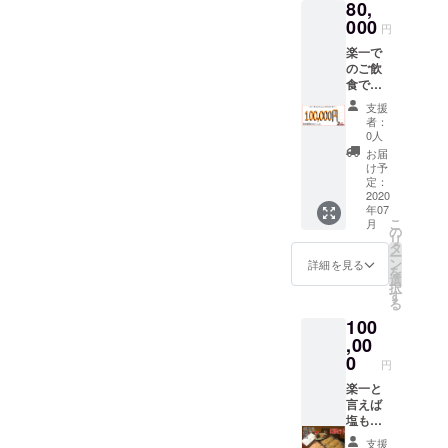
80,
なられ
援者さ
てない
000
まにて
円
方々に
ご用意
楽一で
返礼品
下さ
のご飲
とはな
い。 オ
食でご
ります
ススメ
利用頂
が召し
のお召
支援
ける
上がっ
し上が
者：
100,000
て頂き
0人
り方も
円のお
たいで
一緒に
お届
食事券
す 約
け予
同梱い
です。
3ー4人
定：
たしま
コロナ
2020
前 ×12
す。 賞
年07
収束後
セット
味期限
こ
月
の会社
こだわ
の
は冷凍
リ
のご宴
りの国
タ
で90日
ー
会など
産牛も
ン
詳細を見る
冷蔵で3
を
にご利
つ
選
日です
択
用頂け
450g 濃
す
配送時
る
ないで
縮スー
期は
100
しょう
プ約4人
メール
か 有効
,00
前 ゴ
にてご
期限は
マ 鷹
0
連絡頂
円
2022年
の爪 〆
くか備
10月末
楽一と
の麺 上
考欄に
です お
言えば
記を12
ご記入
釣りの
塩もつ
セット
頂ける
出ない
鍋とい
お届け
と助か
支援