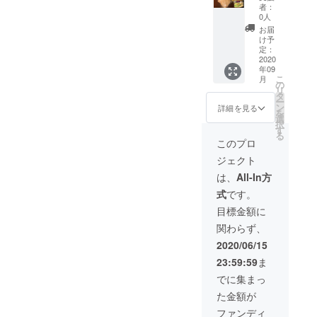
チケッ
うくら
します
りま
者：
トとな
いこの
が3回ま
0人
す。 最
ります
鍋で14
で分け
終の発
お届
ご了承
年間勝
て発送
け予
送は
下さい
負して
する事
定：
2022年
ませ
きまし
2020
も可能
4月と
年09
た。 是
でござ
なって
こ
月
非遠方
います
の
おりま
リ
の皆さ
キャベ
タ
す
ー
まや、
ツなど
ン
詳細を見る
を
まだお
のお野
選
択
召し上
菜はお
す
る
がりに
好みで
このプロ
なられ
ご支援
ジェクト
てない
者さま
方々に
にてご
は、
All-In方
返礼品
用意下
式
です。
とはな
さい。
ります
オスス
目標金額に
が召し
メのお
関わらず、
上がっ
召し上
て頂き
がり方
2020/06/15
たいで
も一緒
23:59:59
ま
す 約
に同梱
3ー4人
いたし
でに集まっ
前 ×26
ます。
た金額が
セット
賞味期
こだわ
限は冷
ファンディ