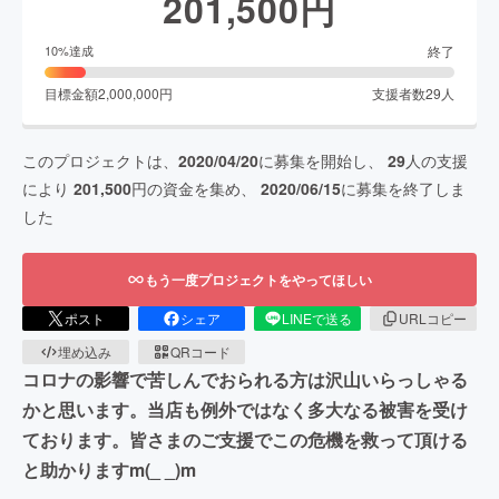
201,500
円
終了
10
%達成
目標金額
2,000,000
円
支援者数
29
人
このプロジェクトは、
2020/04/20
に募集を開始し、
29
人の支援
により
201,500
円の資金を集め、
2020/06/15
に募集を終了しま
した
もう一度プロジェクトをやってほしい
ポスト
シェア
LINEで送る
URLコピー
埋め込み
QRコード
コロナの影響で苦しんでおられる方は沢山いらっしゃる
かと思います。当店も例外ではなく多大なる被害を受け
ております。皆さまのご支援でこの危機を救って頂ける
と助かりますm(_ _)m