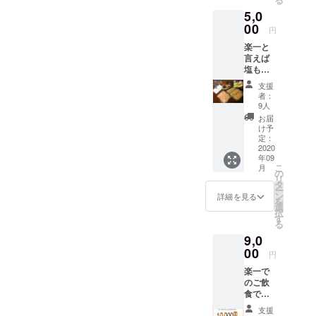
ケット
5,0
となり
ますご
00
円
了承下
楽一と
さいま
言えば
せ
塩もつ
鍋とい
支援
うくら
者：
いこの
9人
鍋で14
お届
年間勝
け予
負して
定：
きまし
2020
年09
た。 是
こ
月
非遠方
の
リ
の皆さ
タ
ー
まや、
ン
詳細を見る
を
まだお
選
択
召し上
す
る
がりに
9,0
なられ
てない
00
円
方々に
楽一で
返礼品
のご飲
とはな
食でご
ります
利用頂
が召し
支援