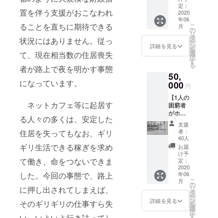
易宿
定：
置を伴う支援がおこなわれ
所・ゲ
2020
年06
ストハ
ることを直ちに期待できる
こ
月
ウスで1
の
リ
週間、
タ
状況にはありません。従っ
ー
滞在す
ン
詳細を見る
を
ること
選
て、現在相当数の住居喪失
択
ができ
す
る
ます】
者が路上で夜を明かす事態
50,
お礼
になっています。
メール
000
円
と本プ
【1人の
ロジェ
ネットカフェ等に起居す
困窮者
クトの
がホテ
実施結
る人々の多くは、安定した
ルで1週
果
支援
間、ま
（PDF)
者：
住居を失ってもなお、ギリ
たは2人
を送付
40人
の困窮
いたし
ギリ生活できる稼ぎを求め
お届
者が簡
ます。
け予
易宿
て働き、命をつないできま
定：
所・ゲ
2020
した。今回の事態で、路上
年06
ストハ
こ
月
ウスで
の
に押し出されてしまえば、
リ
半月
タ
ー
間、滞
ン
詳細を見る
そのギリギリの仕事すら失
を
在する
選
択
ことが
す
い、いよいよ行き詰ってし