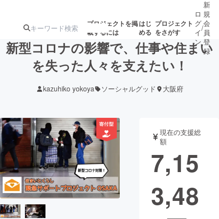
新
ロ
規
グ
会
プロジェクトを掲
はじ
プロジェクト
/
載するには
める
をさがす
イ
員
ン
登
新型コロナの影響で、仕事や住まい
録
を失った人々を支えたい！
人気のプロ
注目のリ
注目の新着プロ
募集終了が近いプ
もうすぐ公開
kazuhiko yokoya
ソーシャルグッド
大阪府
ジェクト
ターン
ジェクト
ロジェクト
されます
アート・写真
音楽
現在の支援総
額
7,15
テクノロジー・ガジェット
ゲーム・サ
3,48
映像・映画
書籍・雑誌
ビジネス・起業
チャレンジ