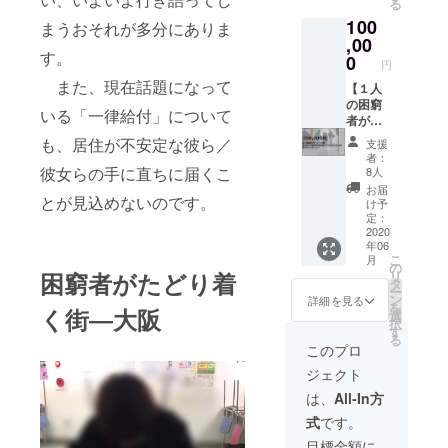
る
できま
100
す】 お
まうおそれが多分にありま
礼メー
,00
す。
ルと本
0
円
プロ
また、現在話題になって
ジェク
【１人
トの実
の困窮
いる「一律給付」について
施結果
者がホ
（PDF)
テルで
も、居住が不安定な彼ら／
支援
を送付
１泊、
者：
いたし
または
彼女らの手に直ちに届くこ
8人
ます。
２人の
お届
とが見込めないのです。
困窮者
け予
が簡易
定：
宿所・
2020
年06
ゲスト
こ
月
ハウス
の
困窮者がたどり着
リ
で１泊
タ
ー
するこ
ン
詳細を見る
を
く街―大阪
とがで
選
択
きま
す
る
す】 お
このプロ
礼メー
ジェクト
ルと本
プロ
は、
All-In方
ジェク
式
です。
トの実
施結果
目標金額に