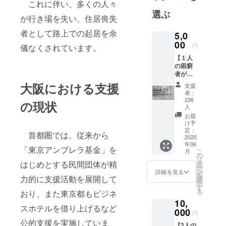
これに伴い、多くの人々
選ぶ
が行き場を失い、住居喪失
者として路上での起居を余
5,0
00
円
儀なくされています。
【１人
の困窮
者がホ
テルで
大阪における支援
支援
１泊、
者：
または
236
の現状
２人の
人
困窮者
お届
が簡易
け予
宿所・
定：
首都圏では、従来から
2020
ゲスト
年06
ハウス
「東京アンブレラ基金」を
こ
月
で１泊
の
リ
するこ
はじめとする民間団体が精
タ
ー
とがで
ン
詳細を見る
を
力的に支援活動を展開して
きま
選
択
す】 お
す
る
おり、また東京都もビジネ
礼メー
10,
ルと本
スホテルを借り上げるなど
000
プロ
円
ジェク
公的支援を実施していま
【2人の