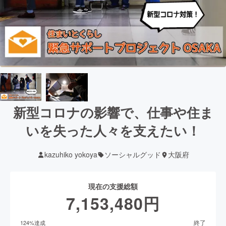
新型コロナの影響で、仕事や住ま
いを失った人々を支えたい！
kazuhiko yokoya
ソーシャルグッド
大阪府
現在の支援総額
7,153,480
円
終了
124
%達成