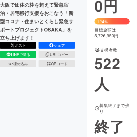
0
円
大阪で団体の枠を超えて緊急宿
まちづくり・地域活性化
泊・居宅移行支援をおこなう「新
型コロナ・住まいとくらし緊急サ
124%
ポートプロジェクトOSAKA」を
目標金額は
CAMPFIRE for Social Good
CAMPFIRE Creation
5,726,950円
立ち上げます！
CAMPFIREふるさと納税
machi-ya
コミュニティ
ポスト
シェア
支援者数
LINEで送る
URLコピー
522
埋め込み
QRコード
人
募集終了まで残
り
終了