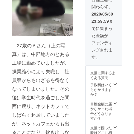
（PDF)
関わらず、
の送付
2020/05/30
23:59:59
ま
でに集まっ
た金額が
ファンディ
27歳のＡさん（上の写
ングされま
真）は、中部地方のとある
す。
工場に勤めていましたが、
操業縮小により失職し、社
支援に関するよ
くある質問
員寮からも出ざるを得なく
手数料はいく
なってしまいました。その
らかかります
か？
後は学生時代を過ごした関
目標金額に届
西に戻り、ネットカフェで
かなかった場
合どうなりま
しばらく起居していました
すか？
が、ネットカフェからも出
支援で困った
ることになり、炊き出しな
時はどこに相