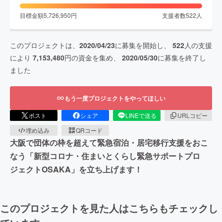
目標金額
5,726,950
円
支援者数
522
人
このプロジェクトは、
2020/04/23
に募集を開始し、
522
人の支援
により
7,153,480
円の資金を集め、
2020/05/30
に募集を終了し
ました
もう一度プロジェクトをやってほしい
ポスト
シェア
LINEで送る
URLコピー
埋め込み
QRコード
大阪で団体の枠を超えて緊急宿泊・居宅移行支援をおこ
なう「新型コロナ・住まいとくらし緊急サポートプロ
ジェクトOSAKA」を立ち上げます！
このプロジェクトを見た人はこちらもチェックし