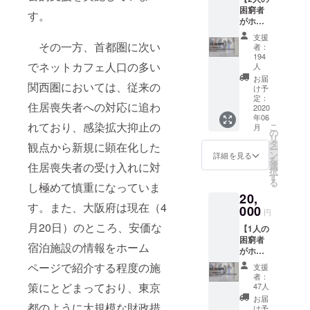
トの実
困窮者
施結果
す。
がホテ
（PDF)
ルで、
の送付
支援
または4
その一方、首都圏に次い
者：
人の困
194
でネットカフェ人口の多い
窮者が
人
簡易宿
お届
関西圏においては、従来の
所・ゲ
け予
ストハ
定：
住居喪失者への対応に追わ
2020
ウスで1
年06
晩、滞
れており、感染拡大抑止の
こ
月
在する
の
リ
ことが
タ
観点から新規に顕在化した
ー
できま
ン
詳細を見る
を
す】 お
住居喪失者の受け入れに対
選
択
礼メー
す
る
し極めて慎重になっていま
ルと本
20,
プロ
す。また、大阪府は現在（4
000
ジェク
円
トの実
月20日）のところ、安価な
【1人の
施結果
困窮者
（PDF)
宿泊施設の情報をホーム
がホテ
を送付
ルで4
いたし
ページで紹介する程度の施
支援
泊、ま
ます。
者：
たは1人
策にとどまっており、東京
47人
の困窮
お届
都のように大規模な財政措
者が簡
け予