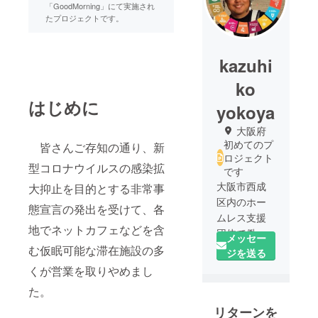
「GoodMorning」にて実施され
たプロジェクトです。
kazuhi
ko
はじめに
yokoya
大阪府
初めてのプ
皆さんご存知の通り、新
ロジェクト
型コロナウイルスの感染拡
です
大阪市西成
大抑止を目的とする非常事
区内のホー
態宣言の発出を受けて、各
ムレス支援
地でネットカフェなどを含
団体で働い
メッセー
ています。
む仮眠可能な滞在施設の多
ジを送る
くが営業を取りやめまし
た。
リターンを