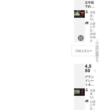
けば32歳。
定早期
予約 テ
会社はおか
ント本
支援
げさまで10
体
者：
期目を迎え
0人
ることがで
お届
け予
きました。
定：
2020
今日まで私
年08
たちを支え
こ
月
の
リ
てくれた、
タ
ー
ン
全国のキャ
詳細を見る
を
選
ンパーのみ
択
す
る
なさんへの
4,5
感謝は言葉
50
円
に尽くせま
グラン
せん。
ドシー
トオプ
これから目
ション
支援
単体
指すのは、
者：
0人
『キャンプ
お届
業界の明る
け予
定：