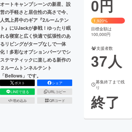
0
円
オートキャンプシーンの新星、設
まちづくり・地域活性化
営の手軽さと居住性の高さで今、
人気上昇中のギア『2ルームテン
1,920%
ト』にUJackが参戦！ゆったり眠
目標金額は
CAMPFIRE for Social Good
CAMPFIRE Creation
100,000円
れる寝室と広く快適で拡張性のあ
CAMPFIREふるさと納税
machi-ya
コミュニティ
るリビングがタープなしで一体
支援者数
化！多彩なオプションパーツでシ
37
人
ステマティックに楽しめる新作の
２ルームトンネルテント
「Bellows」です。
募集終了まで残
ポスト
シェア
り
LINEで送る
URLコピー
終了
埋め込み
QRコード