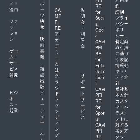
PFI
メ・
ポ
約
RE
漫画
ー
CA
説
細則
for
ツ
MP
明
プライ
Soci
ファ
映
FI
会
バシー
al
ッ
像
RE
・
ポリ
Goo
ショ
・
ア
相
シー
d
ン
映
カ
談
特定商
CAM
画
デ
会
取引法
PFI
ゲー
書
ミ
に基づ
RE
ム・
籍
ー
く表記
for
サー
・
と
情報セ
Ente
ビス
雑
は
キュリ
rtain
開発
誌
ク
サ
ティ方
men
出
ラ
ポ
針
t
版
ウ
ー
反社基
CAM
ビジ
ビ
ド
ト
本方針
PFI
ネ
ュ
フ
サ
カスタ
RE
ス・
ー
ァ
ー
マーハ
for
起業
テ
ン
ビ
ラスメ
Spor
ィ
デ
ス
ントに
ts
ー
ィ
対する
CAM
・
ン
考え方
PFI
ヘ
グ
クッ
RE
ル