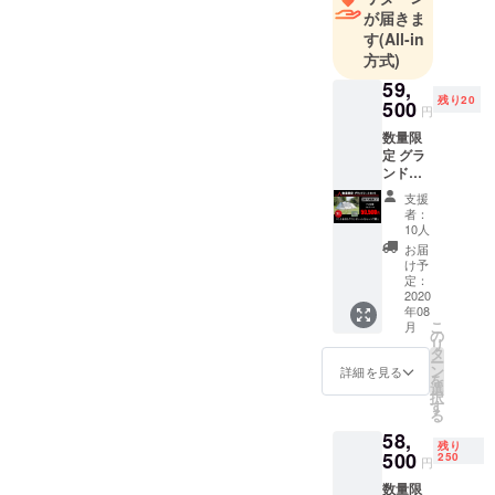
が届きま
す。
す
(All-in
方式)
YouTubeで
59,
はキャンプ
残り20
500
円
業界の裏話
数量限
を惜しみな
定 グラ
くぶっちゃ
ンド
け、日本最
シート
支援
セット
大規模のオ
者：
テント
10人
ンライン
本体 グ
お届
キャンプサ
ランド
け予
シート
定：
ロンでは仲
2020
間とのつな
年08
こ
月
がりを深め
の
リ
タ
てきまし
ー
ン
詳細を見る
を
た。
選
択
す
る
代表の佐藤
58,
残り
は19歳で起
500
250
円
業し、気づ
数量限