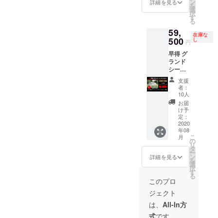
シート
ン
詳細を見る
を
選
択
す
る
59,
在庫な
500
し
円
早得 グ
ランド
シート
+マット
支援
セット
者：
テント
10人
本体 グ
お届
ランド
け予
シート
定：
イン
2020
年08
ナー
こ
月
マット
の
リ
タ
ー
ン
詳細を見る
を
選
択
す
る
このプロ
ジェクト
は、
All-In方
式
です。