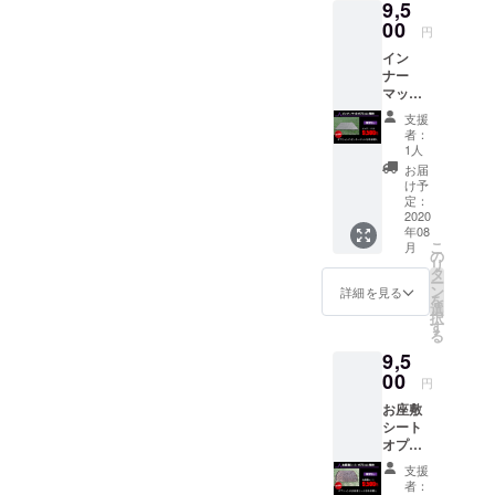
9,5
00
円
イン
ナー
マット
オプ
支援
ション
者：
単体
1人
お届
け予
定：
2020
年08
こ
月
の
リ
タ
ー
ン
詳細を見る
を
選
択
す
る
9,5
00
円
お座敷
シート
オプ
ション
支援
単体
者：