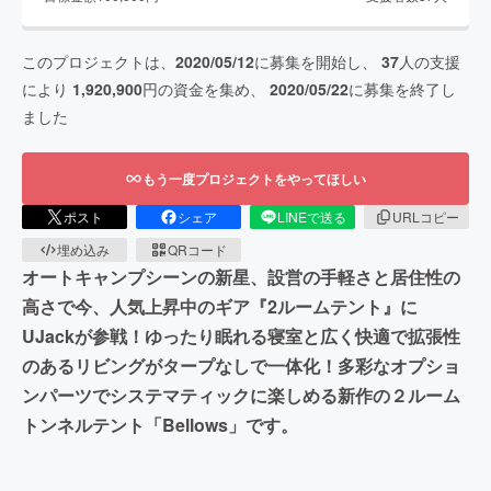
このプロジェクトは、
2020/05/12
に募集を開始し、
37
人の支援
により
1,920,900
円の資金を集め、
2020/05/22
に募集を終了し
ました
もう一度プロジェクトをやってほしい
ポスト
シェア
LINEで送る
URLコピー
埋め込み
QRコード
オートキャンプシーンの新星、設営の手軽さと居住性の
高さで今、人気上昇中のギア『2ルームテント』に
UJackが参戦！ゆったり眠れる寝室と広く快適で拡張性
のあるリビングがタープなしで一体化！多彩なオプショ
ンパーツでシステマティックに楽しめる新作の２ルーム
トンネルテント「Bellows」です。