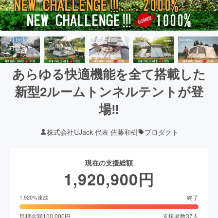
あらゆる快適機能を全て搭載した
新型2ルームトンネルテントが登
場‼
株式会社UJack 代表 佐藤和樹
プロダクト
現在の支援総額
1,920,900
円
終了
1,920
%達成
目標金額
100,000
円
支援者数
37
人