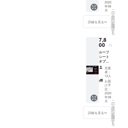
い未来』を
2020
切り拓くこ
年08
こ
月
の
と。
リ
タ
どうか、あ
ー
ン
詳細を見る
を
なたの力を
選
択
す
貸してくだ
る
さい。
7,8
00
この夢を、
円
一緒に叶え
ルーフ
ましょう。
シート
オプ
ション
支援
単体
者：
13人
お届
け予
定：
2020
年08
こ
月
の
リ
タ
ー
ン
詳細を見る
を
選
択
す
る