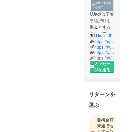
2025 地域拠
点部門
UJackは千葉
県睦沢町を
拠点とする
キャンプ用
UJack_JP
品メーカー
https://ujack.co.jp/
です。
https://www.youtube.com/@UJackchannel
https://x.com/UJack_JP
「キャンプ
https://www.instagram.com/ujack.co.ltd
のあたらし
メッセー
いカタチ」
ジを送る
を合言葉
に、常識に
とらわれな
いモノづく
リターンを
りと熱量あ
選ぶ
ふれるコ
ミュニ
ティーづく
目標金額
りに全力を
未達でも
注いでいま
リターン