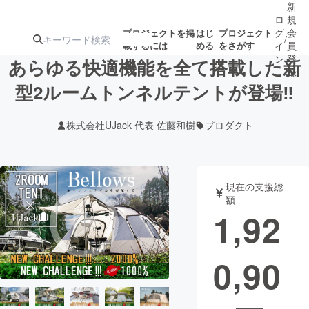
新
ロ
規
グ
会
プロジェクトを掲
はじ
プロジェクト
/
載するには
める
をさがす
イ
員
ン
登
あらゆる快適機能を全て搭載した新
録
型2ルームトンネルテントが登場‼
人気のプロ
注目のリ
注目の新着プロ
募集終了が近いプ
もうすぐ公開
株式会社UJack 代表 佐藤和樹
プロダクト
ジェクト
ターン
ジェクト
ロジェクト
されます
アート・写真
音楽
現在の支援総
額
1,92
テクノロジー・ガジェット
ゲーム・サ
0,90
映像・映画
書籍・雑誌
ビジネス・起業
チャレンジ