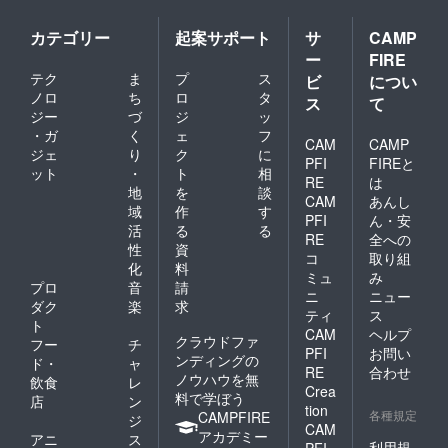
カテゴリー
起案サポート
サ
CAMP
ー
FIRE
テク
ま
プ
ス
ビ
につい
ノロ
ち
ロ
タ
ス
て
ジー
づ
ジ
ッ
・ガ
く
ェ
フ
CAM
CAMP
ジェ
り
ク
に
PFI
FIREと
ット
・
ト
相
RE
は
地
を
談
CAM
あんし
域
作
す
PFI
ん・安
活
る
る
RE
全への
性
資
コ
取り組
化
料
ミュ
み
プロ
音
請
ニ
ニュー
ダク
楽
求
ティ
ス
ト
CAM
ヘルプ
クラウドファ
フー
チ
PFI
お問い
ンディングの
ド・
ャ
RE
合わせ
ノウハウを無
飲食
レ
Crea
料で学ぼう
店
ン
tion
各種規定
CAMPFIRE
ジ
CAM
アカデミー
アニ
ス
利用規