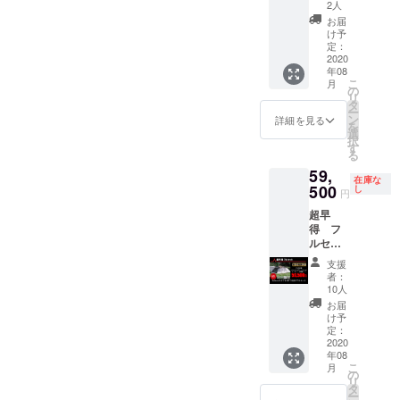
2人
お届
け予
定：
2020
年08
こ
月
の
リ
タ
ー
ン
詳細を見る
を
選
択
す
る
59,
在庫な
500
し
円
超早
得 フ
ルセッ
ト テン
支援
ト本体
者：
グラン
10人
ドシー
お届
ト イン
け予
ナー
定：
マット
2020
年08
ルーフ
こ
月
シート
の
リ
お座敷
タ
ー