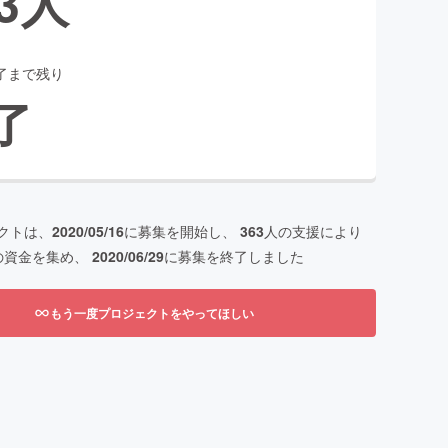
3
人
了まで残り
了
クトは、
2020/05/16
に募集を開始し、
363
人の支援により
の資金を集め、
2020/06/29
に募集を終了しました
もう一度プロジェクトをやってほしい