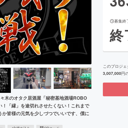
36
募集終
CAMPFIRE for Social Good
CAMPFIRE Creation
終
CAMPFIREふるさと納税
machi-ya
コミュニティ
このプロジェ
3,007,000
円
代々木のオタク居酒屋「秘密基地酒場ROBO
い！「縁」を途切れさせたくない！これまで
うか皆様の元気を少しづつでいいです、僕に
ピー
埋め込み
QRコード