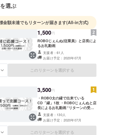
を選ぶ
標金額未達でもリターンが届きます
(All-in方式)
1,500
円
ROBOじぇんぬ(従業員）と店長によ
るお礼動画
支援者：61人
お届け予定：2020年07月
このリターンを選択する
る
3,500
円
・ROBO太の縁で出来ている
CD「縁」1枚 ・ROBOじぇんぬと店
長によるお礼動画 *リターンの受取
方法の選択を「ROBO太店頭」
支援者：130人
or「郵送」を選択してください。
お届け予定：2020年07月
このリターンを選択する
る