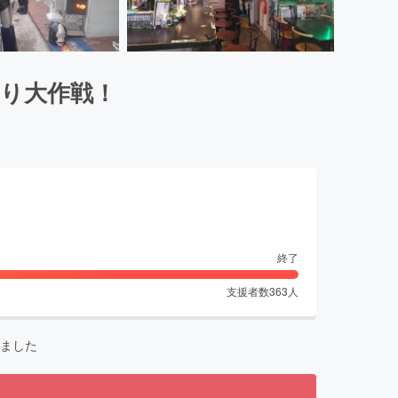
残り大作戦！
終了
支援者数
363
人
ました