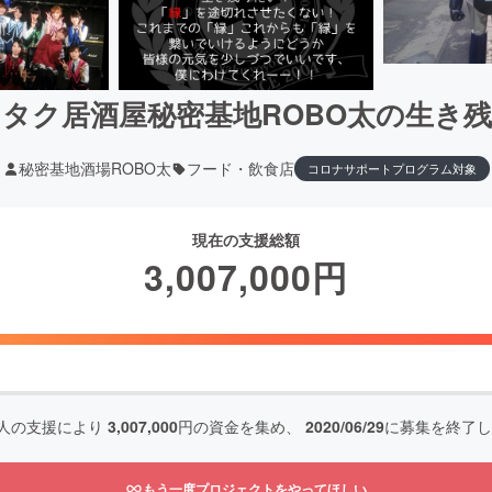
タク居酒屋秘密基地ROBO太の生き
秘密基地酒場ROBO太
フード・飲食店
コロナサポートプログラム対象
現在の支援総額
3,007,000
円
人の支援により
3,007,000
円の資金を集め、
2020/06/29
に募集を終了し
もう一度プロジェクトをやってほしい