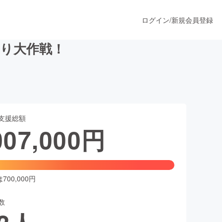
ログイン
/
新規会員登録
残り大作戦！
うすぐ公開されます
支援総額
プロダクト
007,000
円
ファッション
スポーツ
00,000円
数
ア
ソーシャルグッド