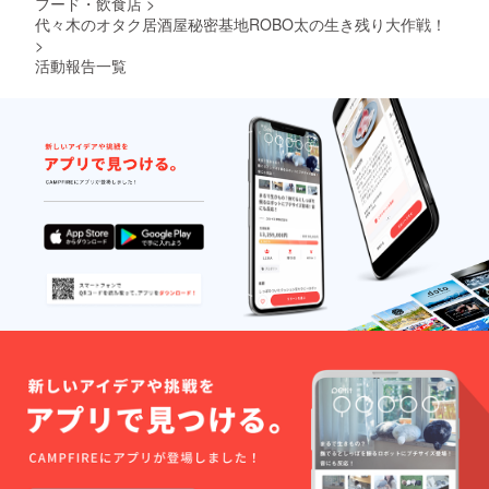
フード・飲食店
>
てくだ
さい。
代々木のオタク居酒屋秘密基地ROBO太の生き残り大作戦！
＊支援
>
時に備
活動報告一覧
考欄に
掲載希
望のお
名前を
記入く
ださ
い。第
３者を
特定す
る内容
や公序
良俗に
反する
お名
前、機
種依存
文字は
掲載を
お断り
する可
能性が
御座い
ます、
その場