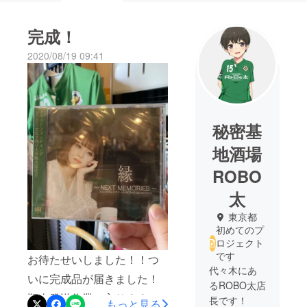
完成！
2020/08/19 09:41
秘密基
地酒場
ROBO
太
東京都
初めてのプ
ロジェクト
です
お待たせいしました！！つ
代々木にあ
いに完成品が届きました！
るROBO太店
順次発送作業に入りますの
長です！
もっと見る