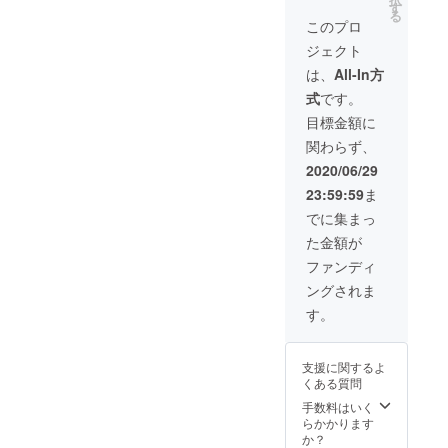
ニュー
す
選択し
る
として
てくだ
このプロ
掲載し
さい。
ジェクト
ます。
＊備考
また
欄に掲
は、
All-In方
店内に
載する
式
です。
「ROB
お名前
O太を
を記入
目標金額に
救った
お願い
関わらず、
偉大な
いたし
る勇
ます。
2020/06/29
者」と
（必
23:59:59
ま
してメ
須） 第
ニュー
３者を
でに集まっ
にお名
特定す
た金額が
前を掲
る内容
示させ
や公序
ファンディ
て頂き
良俗に
ングされま
ます。
反する
・オリ
お名
す。
ジナル
前、機
カクテ
種依存
ル10杯
文字は
支援に関するよ
無料券
掲載出
くある質問
・
来かね
ROBO
手数料はいく
ます。
太の縁
らかかります
その際
で出来
か？
は