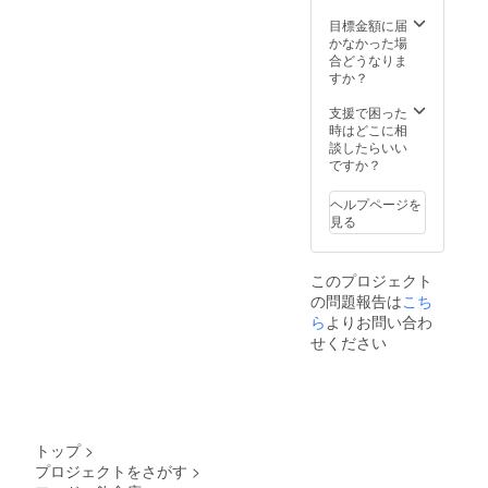
ている
CAMPF
CD「縁
目標金額に届
IREユー
」1枚
かなかった場
ザーID
・
合どうなりま
を使用
ROBO
すか？
させて
太
頂きま
12000
支援で困った
す。
円クー
時はどこに相
ポン券
談したらいい
（500円
ですか？
×24回
分） ・
ヘルプページを
ROBO
見る
じぇん
ぬと店
長によ
このプロジェクト
るお礼
の問題報告は
こち
動画 *リ
ターン
ら
よりお問い合わ
の受取
せください
方法の
選択を
「ROB
O太店
頭」
or「郵
トップ
>
送」を
プロジェクトをさがす
>
選択し