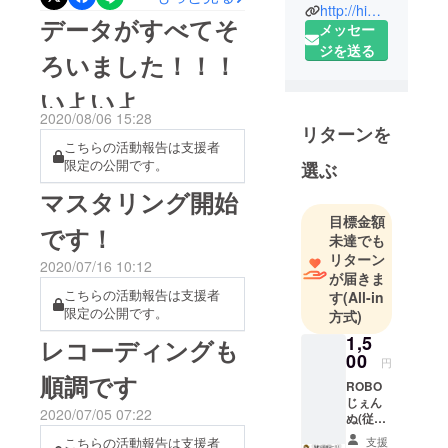
http://himitsukichisakaba-robota.com/
でもう少しだけおまちくだ
データがすべてそ
メッセー
さい！
ジを送る
ろいました！！！
いよいよ
2020/08/06 15:28
リターンを
こちらの活動報告は支援者
限定の公開です。
選ぶ
マスタリング開始
目標金額
です！
未達でも
リターン
2020/07/16 10:12
が届きま
こちらの活動報告は支援者
す
(All-in
限定の公開です。
方式)
1,5
レコーディングも
00
円
順調です
ROBO
じぇん
2020/07/05 07:22
ぬ(従業
員）と
支援
こちらの活動報告は支援者