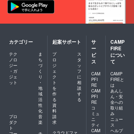
合は
CAMPF
IREユー
ザーID
を使用
させて
頂きま
す。
カテゴリー
起案サポート
サ
CAMP
ー
FIRE
テク
ま
プ
ス
ビ
につい
ノロ
ち
ロ
タ
ス
て
ジー
づ
ジ
ッ
・ガ
く
ェ
フ
CAM
CAMP
ジェ
り
ク
に
PFI
FIREと
ット
・
ト
相
RE
は
地
を
談
CAM
あんし
域
作
す
PFI
ん・安
活
る
る
RE
全への
性
資
コ
取り組
化
料
ミュ
み
プロ
音
請
ニ
ニュー
ダク
楽
求
ティ
ス
ト
CAM
ヘルプ
クラウドファ
フー
チ