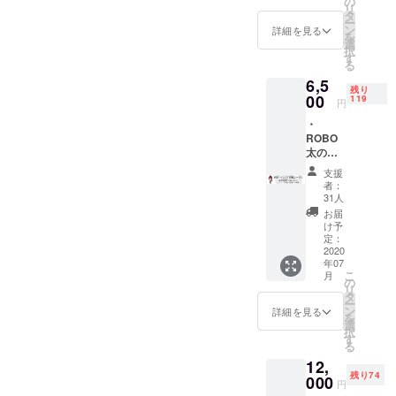
るお礼
の
リ
動画 *リ
タ
ー
ターン
ン
詳細を見る
を
の受取
選
択
方法の
す
る
選択を
6,5
「ROB
残り
00
O太店
119
円
頭」
・
or「郵
ROBO
送」を
太の縁
選択し
で出来
てくだ
支援
ている
さい。
者：
CD「縁
31人
」1枚
お届
・
け予
ROBO
定：
太3000
2020
年07
円クー
こ
月
ポン券
の
リ
（500円
タ
ー
×6回
ン
詳細を見る
を
分） ＊
選
択
お一人
す
る
様1日一
12,
回使え
残り74
ます。
000
円
お連れ