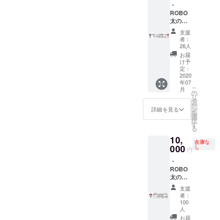
・
様の分
ROBO
も使用
太の縁
可です
で出来
・
支援
ている
ROBO
者：
CD「縁
じぇん
26人
」1枚
ぬと店
お届
・
長によ
け予
ROBO
るお礼
定：
太9000
2020
動画 *リ
年07
円クー
ターン
こ
月
ポン券
の受取
の
リ
（500円
方法の
タ
ー
×18回
選択を
ン
詳細を見る
を
分） ・
「ROB
選
択
ROBO
O太店
す
る
じぇん
頭」
10,
ぬと店
or「郵
在庫な
長によ
000
送」を
し
円
るお礼
選択し
・
動画 *リ
てくだ
ROBO
ターン
さい。
太の縁
の受取
で出来
方法の
支援
ている
選択を
者：
CD「縁
「ROB
100
」1枚
O太店
人
・CDの
頭」
お届