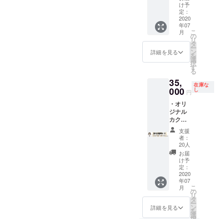
ブック
or「郵
け予
レット
定：
送」を
2020
に
選択し
年07
「SPEC
てくだ
こ
月
IAL
の
さい。
リ
THANK
タ
ー
S」とし
ン
詳細を見る
を
てお名
選
択
前を掲
す
る
載させ
35,
ていた
在庫な
000
だきま
し
円
す。 ・
・オリ
ROBO
ジナル
じぇん
カクテ
ぬと店
ル（or
長によ
支援
ドリン
るお礼
者：
ク）を
動画 *リ
20人
支援者
ターン
お届
が命名
の受取
け予
し、お
定：
方法の
店と共
2020
選択を
年07
に作
「ROB
こ
月
成。
の
O太店
リ
1年間店
タ
頭」
ー
の看板
ン
or「郵
詳細を見る
を
メ
選
送」を
択