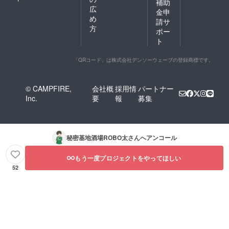
補助
広
金申
め
請サ
方
ポー
ト
「QRコード」は株式会社デンソーウェーブの登録商標です。
© CAMPFIRE,
会社概
採用情
パートナー
Inc.
要
報
募集
秘密基地酒場ROBO太
さんへアンコール
もう一度プロジェクトをやってほしい
52