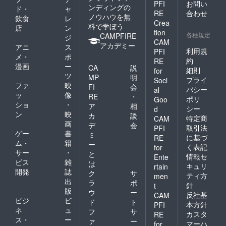
PFI
お問い
ンディングの
ド・
ャ
RE
合わせ
ノウハウを無
飲食
レ
Crea
料で学ぼう
店
ン
tion
各種規定
CAMPFIRE
ジ
CAM
アカデミー
アニ
ス
利用規
PFI
メ・
ポ
約
RE
漫画
ー
CA
説
細則
for
ツ
MP
明
プライ
Soci
ファ
映
FI
会
バシー
al
ッ
像
RE
・
ポリ
Goo
ショ
・
ア
相
シー
d
ン
映
カ
談
特定商
CAM
画
デ
会
取引法
PFI
ゲー
書
ミ
に基づ
RE
ム・
籍
ー
く表記
for
サー
・
と
情報セ
Ente
ビス
雑
は
キュリ
rtain
開発
誌
ク
サ
ティ方
men
出
ラ
ポ
針
t
版
ウ
ー
反社基
CAM
ビジ
ビ
ド
ト
本方針
PFI
ネ
ュ
フ
サ
カスタ
RE
ス・
ー
ァ
ー
マーハ
for