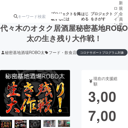
新
ロ
規
グ
会
プロジェクトを掲
はじ
プロジェクト
/
載するには
める
をさがす
イ
員
ン
登
代々木のオタク居酒屋秘密基地ROBO
録
太の生き残り大作戦！
人気のプロ
注目のリ
注目の新着プロ
募集終了が近いプ
もうすぐ公開
秘密基地酒場ROBO太
フード・飲食店
コロナサポートプログラム対象
ジェクト
ターン
ジェクト
ロジェクト
されます
アート・写真
音楽
現在の支援総
額
3,00
テクノロジー・ガジェット
ゲーム・サ
映像・映画
書籍・雑誌
7,00
ビジネス・起業
チャレンジ