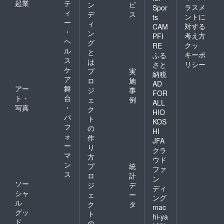
起業
テ
ン
ビ
ラスメ
Spor
ィ
デ
ス
ントに
ts
ー
ィ
対する
CAM
・
ン
考え方
PFI
ヘ
グ
クッ
RE
ル
と
キーポ
ふる
ス
は
リシー
さと
ケ
プ
実
納税
ア
ロ
施
AD
アー
舞
ジ
事
FOR
ト・
台
ェ
例
ALL
写真
・
ク
HIO
パ
ト
KOS
フ
の
HI
ォ
作
JFA
ー
り
クラ
マ
方
ウド
ン
プ
統
ファ
ス
ロ
計
ン
ソー
ジ
デ
ディ
シャ
ェ
ー
ング
ル
ク
タ
mac
グッ
ト
hi-ya
ド
の