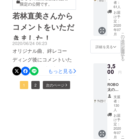
店長に
者：
限定の公開です。
よるお
61人
礼動画
お届
若林直美さんから
け予
定：
コメントをいただ
2020
年07
こ
月
きました！
の
リ
タ
2020/06/24 06:23
ー
ン
詳細を見る
を
オリジナル曲、絆レコー
選
択
す
る
ディング後にコメントいた
3,5
だきました！バックには出
もっと見る
00
円
来立てのカラオケが流れて
・
ROBO
おります！少しだけですが
1
2
次のページ
太の縁
雰囲気をお楽しみくださ
で出来
支援
ている
者：
い！
CD「縁
130
」1枚
人
・
お届
ROBO
け予
じぇん
定：
2020
ぬと店
年07
長によ
こ
月