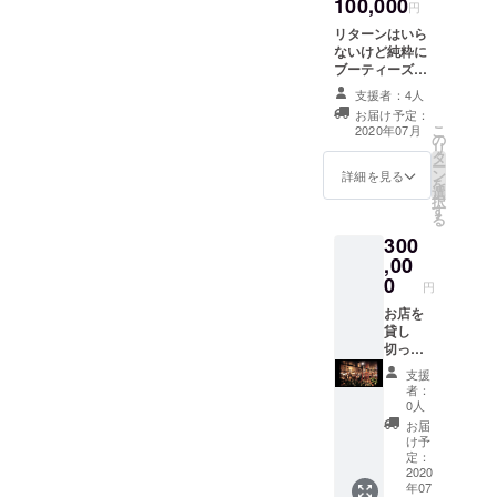
100,000
下さる
円
お客様
リターンはいら
へ 2020
ないけど純粋に
年7月〜
ブーティーズを
2025年
応援したいと
7月まで
支援者：4人
言っていただけ
有効
お届け予定：
る方へのプロ
こ
2020年07月
の
ジェクト とにか
リ
タ
く全力でお礼を
ー
ン
させていただき
詳細を見る
を
選
ます！！
択
す
る
300
,00
0
円
お店を
貸し
切って
イベン
支援
トパー
者：
ティー
0人
を開催
お届
する券♫
け予
最大５
定：
０名様
2020
年07
まで対