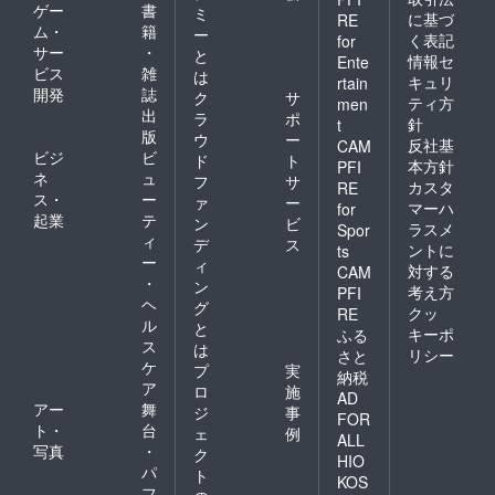
ゲー
書
ミ
に基づ
RE
ム・
籍
ー
く表記
for
サー
・
と
情報セ
Ente
ビス
雑
は
キュリ
rtain
開発
誌
ク
サ
ティ方
men
出
ラ
ポ
針
t
版
ウ
ー
反社基
CAM
ビジ
ビ
ド
ト
本方針
PFI
ネ
ュ
フ
サ
カスタ
RE
ス・
ー
ァ
ー
マーハ
for
起業
テ
ン
ビ
ラスメ
Spor
ィ
デ
ス
ントに
ts
ー
ィ
対する
CAM
・
ン
考え方
PFI
ヘ
グ
クッ
RE
ル
と
キーポ
ふる
ス
は
リシー
さと
ケ
プ
実
納税
ア
ロ
施
AD
アー
舞
ジ
事
FOR
ト・
台
ェ
例
ALL
写真
・
ク
HIO
パ
ト
KOS
フ