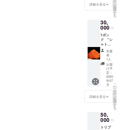
ー
000
ン
詳細を見る
を
2020年
選
択
7月〜
す
る
2025年
30,
7月まで
有効
000
円
1ポン
ド "シ
ャトー
ブリア
支援
ン” を
者：
スタッ
1人
フと一
お届
緒に食
け予
べる券♪
定：
ご来店
2020
年07
の際に
こ
月
ご用意
の
リ
させて
タ
ー
いただ
ン
詳細を見る
を
き、全
選
択
力でお
す
る
供しま
50,
す
（笑）
000
円
2020年
トリプ
7月〜