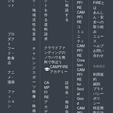
ジェ
り
ク
に
PFI
FIREと
ット
・
ト
相
RE
は
地
を
談
CAM
あんし
域
作
す
PFI
ん・安
活
る
る
RE
全への
性
資
コ
取り組
化
料
ミュ
み
プロ
音
請
ニ
ニュー
ダク
楽
求
ティ
ス
ト
CAM
ヘルプ
クラウドファ
フー
チ
PFI
お問い
ンディングの
ド・
ャ
RE
合わせ
ノウハウを無
飲食
レ
Crea
料で学ぼう
店
ン
tion
各種規定
CAMPFIRE
ジ
CAM
アカデミー
アニ
ス
利用規
PFI
メ・
ポ
約
RE
漫画
ー
CA
説
細則
for
ツ
MP
明
プライ
Soci
ファ
映
FI
会
バシー
al
ッ
像
RE
・
ポリ
Goo
ショ
・
ア
相
シー
d
ン
映
カ
談
特定商
CAM
画
デ
会
取引法
PFI