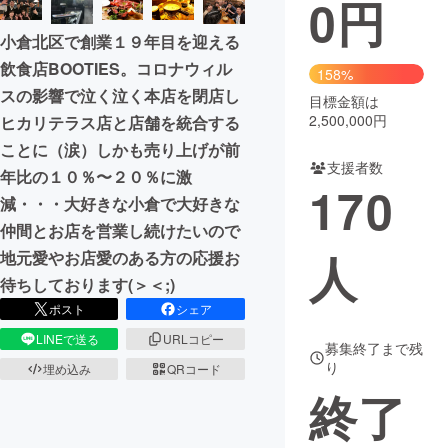
0
円
まちづくり・地域活性化
小倉北区で創業１９年目を迎える
飲食店BOOTIES。コロナウィル
158%
スの影響で泣く泣く本店を閉店し
CAMPFIRE for Social Good
CAMPFIRE Creation
目標金額は
2,500,000円
ヒカリテラス店と店舗を統合する
CAMPFIREふるさと納税
machi-ya
コミュニティ
ことに（涙）しかも売り上げが前
支援者数
年比の１０％〜２０％に激
170
減・・・大好きな小倉で大好きな
仲間とお店を営業し続けたいので
人
地元愛やお店愛のある方の応援お
待ちしております(＞＜;)
ポスト
シェア
LINEで送る
URLコピー
募集終了まで残
り
埋め込み
QRコード
終了