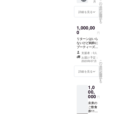
こ
月
応いた
の
リ
しま
タ
ー
す。
ン
詳細を見る
を
ビュッ
選
択
フェス
す
る
タイル
1,000,00
のお料
理＋4時
0
円
間飲み
リターンはいら
放題で
ないけど純粋に
ご用意
ブーティーズを
いたし
応援したいと
ます。
支援者：0人
言っていただけ
コロナ
お届け予定：
る方へのプロ
終息後
こ
2020年07月
の
ジェクト！！ ス
に大き
リ
タ
タッフ一同全力
なイベ
ー
ン
で感謝させてい
詳細を見る
ントや
を
選
ただきます！！
行事を
択
す
考えて
る
いらっ
1,0
しゃる
00,
方のご
000
支援を
円
お待ち
未来の
してお
ご飲食
りま
券11万
す。