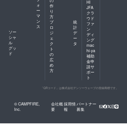
の
HI
ォ
作
JFA
ー
り
クラ
マ
方
ウド
ン
プ
統
ファ
ス
ロ
計
ン
ソー
ジ
デ
ディ
シャ
ェ
ー
ング
ル
ク
タ
mac
グッ
ト
hi-ya
ド
の
補助
広
金申
め
請サ
方
ポー
ト
「QRコード」は株式会社デンソーウェーブの登録商標です。
© CAMPFIRE,
会社概
採用情
パートナー
Inc.
要
報
募集