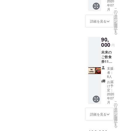
なく愛
2020
7月〜
年07
するお
2025年
こ
月
客様へ
7月まで
の
リ
￥9900
有効
タ
ー
0→￥90
ン
詳細を見る
を
000
選
択
2020年
す
る
7月〜
90,
2025年
7月まで
000
円
有効
未来の
ご飲食
券11万
円分使
支援
えます
者：
１マス
8人
千円×１
お届
１０マ
け予
スのご
定：
飲食チ
2020
年07
ケット
こ
月
です
の
リ
ブー
タ
ー
ティー
ン
詳細を見る
を
ズをこ
選
択
よなく
す
る
愛して