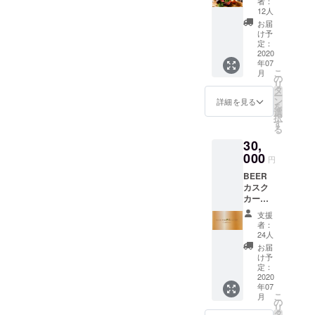
者：
リアン
12人
コース
お届
２名様
け予
分 通常
定：
￥1430
2020
年07
0→￥13
こ
月
000
の
リ
2020年
タ
ー
7月〜
ン
詳細を見る
を
2025年
選
択
7月まで
す
る
有効
30,
000
円
BEER
カスク
カード
お好き
支援
なビー
者：
ルを
24人
35000
お届
円分飲
け予
める
定：
カード♪
2020
年07
通常
こ
月
￥3300
の
リ
0→￥30
タ