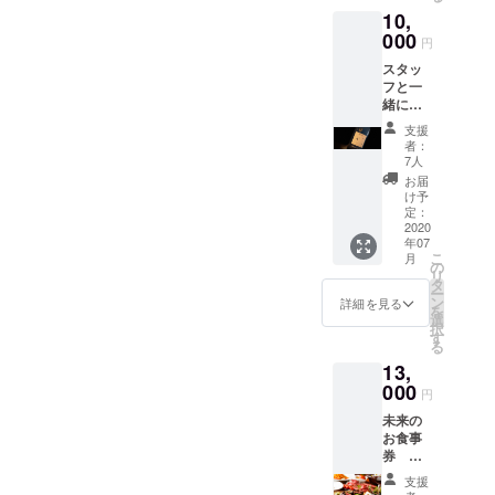
2020年
10,
7月〜
2025年
000
円
7月まで
スタッ
有効
フと一
緒に
シャン
支援
パンを
者：
飲む券♪
7人
ご来店
お届
の際に
け予
シャン
定：
パンを
2020
年07
開けて
こ
月
ご一緒
の
リ
させて
タ
ー
いただ
ン
詳細を見る
を
きます♪
選
択
2020年
す
る
7月〜
13,
2025年
7月まで
000
円
有効
未来の
お食事
券
シャ
支援
トーブ