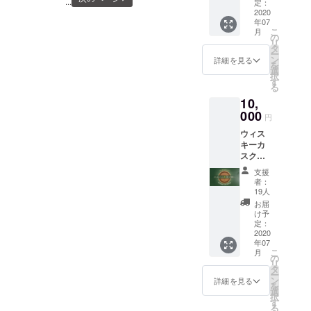
...
める
定：
カード♪
2020
年07
通常
こ
月
￥1100
の
リ
0→￥10
タ
ー
000
ン
詳細を見る
を
2020年
選
択
7月〜
す
る
2025年
10,
7月まで
有効
000
円
ウィス
キーカ
スク
カード
支援
お好き
者：
なウィ
19人
スキー
お届
を
け予
12000
定：
円分飲
2020
年07
める
こ
月
カード♪
の
リ
通常
タ
ー
￥1100
ン
詳細を見る
を
0→￥10
選
択
000
す
る