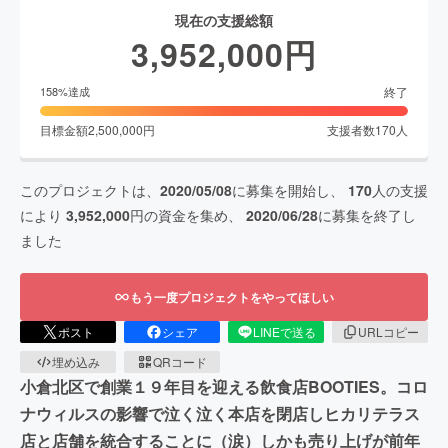
現在の支援総額
3,952,000
円
終了
158
%達成
目標金額
2,500,000
円
支援者数
170
人
このプロジェクトは、
2020/05/08
に募集を開始し、
170
人の支援
により
3,952,000
円の資金を集め、
2020/06/28
に募集を終了し
ました
もう一度プロジェクトをやってほしい
ポスト
シェア
LINEで送る
URLコピー
埋め込み
QRコード
小倉北区で創業１９年目を迎える飲食店BOOTIES。コロ
ナウィルスの影響で泣く泣く本店を閉店しヒカリテラス
店と店舗を統合することに（涙）しかも売り上げが前年