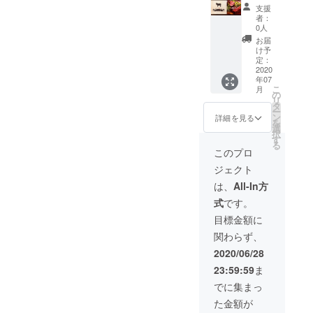
円分×11
2020年
支援
枚セッ
7月〜
者：
ト 総額
0人
2025年
121万円
7月まで
お届
分のご
け予
有効
飲食チ
定：
ケット
2020
年07
です。
こ
月
会社単
の
リ
位など
タ
ー
で活用
ン
詳細を見る
を
してい
選
択
ただけ
す
る
る社長
このプロ
様、代
ジェクト
表者様
のご支
は、
All-In方
援お待
式
です。
ちして
おりま
目標金額に
す。
関わらず、
￥1100
000→￥
2020/06/28
100000
23:59:59
ま
0 2020
年7月〜
でに集まっ
2025年
た金額が
7月まで