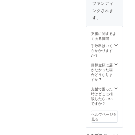
有効
ファンディ
ングされま
す。
支援に関するよ
くある質問
手数料はいく
らかかります
か？
目標金額に届
かなかった場
合どうなりま
すか？
支援で困った
時はどこに相
談したらいい
ですか？
ヘルプページを
見る