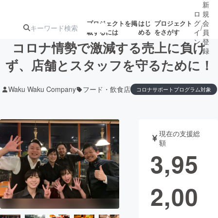
新
ロ
規
グ
会
プロジェクトを掲
はじ
プロジェクト
/
載するには
める
をさがす
イ
員
ン
登
コロナ情勢で激減する売上に負け
録
ず、店舗とスタッフを守るために！
人気のプロ
注目のリ
注目の新着プロ
募集終了が近いプ
もうすぐ公開
Waku Waku Company
フード・飲食店
コロナサポートプログラム対象
ジェクト
ターン
ジェクト
ロジェクト
されます
アート・写真
音楽
現在の支援総
額
3,95
テクノロジー・ガジェット
ゲーム・サ
映像・映画
書籍・雑誌
2,00
ビジネス・起業
チャレンジ