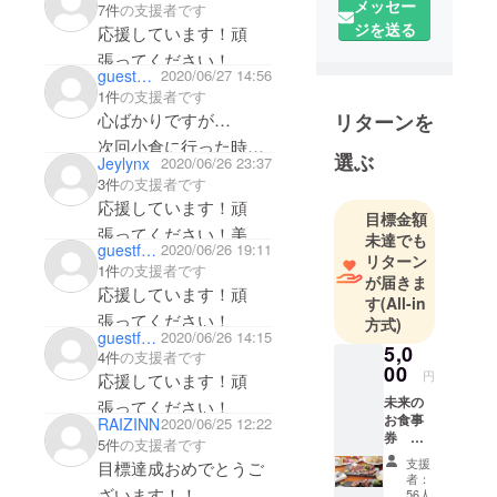
メッセー
7件
の支援者です
ジを送る
応援しています！頑
張ってください！
guest68034fc32cf4
2020/06/27 14:56
1件
の支援者です
心ばかりですが…
リターンを
次回小倉に行った時ま
選ぶ
Jeylynx
2020/06/26 23:37
た顔出しに行きます🥰
3件
の支援者です
どこへ行ってもずっと
応援しています！頑
目標金額
応援してます📣
張ってください！美味
未達でも
guestfac667d86a84
2020/06/26 19:11
しいビール飲ませてく
リターン
1件
の支援者です
が届きま
ださい！
応援しています！頑
す
(All-in
張ってください！
方式)
guestf4b57b310974
2020/06/26 14:15
5,0
4件
の支援者です
00
円
応援しています！頑
未来の
張ってください！
お食事
RAIZINN
2020/06/25 12:22
券
5件
の支援者です
BOOTIE
支援
目標達成おめでとうご
Sセット
者：
２名様
ざいます！！
56人