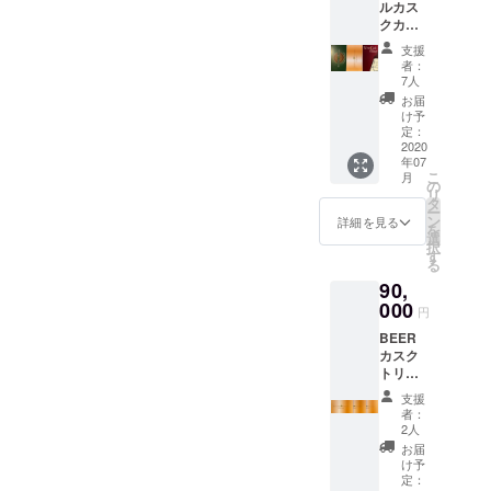
ルカス
2025年
クカー
7月まで
ドセッ
有効
支援
ト ウィ
者：
スキー
7人
カスク
お届
カー
け予
ド、ワ
定：
インカ
2020
年07
スク
こ
月
カー
の
リ
ド、
タ
ー
BEER
ン
詳細を見る
を
カスク
選
択
カード
す
る
がセッ
90,
トに
なった
000
円
お酒を
BEER
こよな
カスク
く愛す
トリプ
る人へ
ルセッ
のセッ
支援
ト ブー
ト
者：
ティー
￥5500
2人
ズと
0→￥50
お届
ビール
000
け予
をこよ
2020年
定：