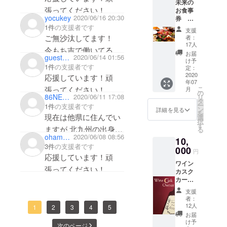
未来の
ウダ ・
張ってください！
お食事
氷温熟
yocukey
2020/06/16 20:30
券 赤
成肉
牛ス
1件
の支援者です
赤牛の
支援
テーキ
ご無沙汰してます！
グリル
者：
コース
17人
・北海
今もち吉で働いてる久
２名様
道産ラ
お届
guestae7ab7908bf4
2020/06/14 01:56
分 通常
け予
恒という弱輩者です。
クレッ
1件
の支援者です
￥8800
定：
トチー
秋山社長と一番最初に
→￥800
2020
応援しています！頑
ズ＆バ
年07
0 2020
お会いしてから10年以
ゲット
張ってください！
こ
月
年7月〜
の
86NEMURIN
2020/06/11 17:08
リ
上経ち、当時何も外食
2025年
タ
ー
1件
の支援者です
7月まで
ン
について知識が無かっ
詳細を見る
を
有効
現在は他県に住んでい
選
択
た自分に親切に接して
す
ますが 北九州の出身で
る
くれて、浅い信念しか
ohamayu
2020/06/08 08:56
10,
す。帰省時にはお店に
3件
の支援者です
持てない自分に今でも
000
円
伺いたいと思っていま
応援しています！頑
優しく接して下さる秋
ワイン
す。楽しみにしていま
張ってください！
山社長を微力ながら応
カスク
すので頑張って下さい
カード
ガスパチョ美味しかっ
援させていただきま
お好き
✨
支援
た！
す！頑張ってくださ
なワイ
者：
ンを
レシピ教えてください
12人
い！
1
2
3
4
5
12000
お届
♪
円分飲
け予
次のページ