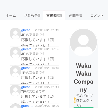
ホーム
活動報告
仲間募集
コメント
支援者
4
99+
guest9828836d1fc4
2020/06/28 21:19
2件
の支援者です
応援しています！頑
張ってください！
guestc025c01d9794
2020/06/28 17:05
2件
の支援者です
応援しています！頑
Waku
張ってください！
guest2897206dbe44
2020/06/28 14:43
Waku
1件
の支援者です
応援しています！頑
Compa
張ってください！
guest1abd1ac9fcb4
2020/06/27 21:11
ny
2件
の支援者です
初めてのプ
応援しています！頑
ロジェクト
張ってください！
です
guest7b4a6ee55f24
2020/06/27 19:29