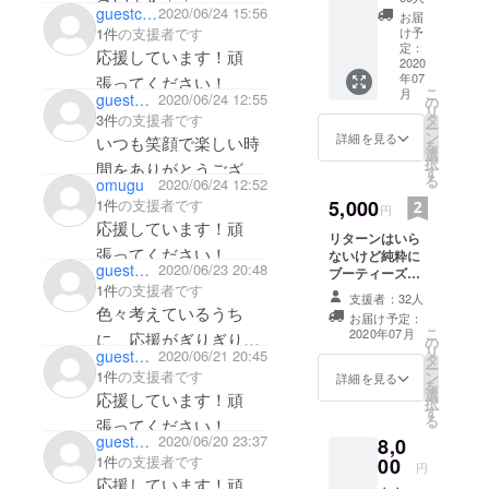
分 通常
guestc87ff8a6f064
2020/06/24 15:56
お届
微力ながらもう少し応
￥5500
1件
の支援者です
け予
→￥500
援させてください！
定：
応援しています！頑
0 2020
2020
またお店に行くのを楽
年07
張ってください！
年7月〜
こ
月
guest7378d4d39c14
2020/06/24 12:55
2025年
しみにしております。
の
リ
7月まで
3件
の支援者です
タ
ー
有効 初
ン
詳細を見る
いつも笑顔で楽しい時
を
めての
選
択
間をありがとうござい
方にお
す
る
omugu
2020/06/24 12:52
すすめ
ます。早くもとの活気
な ブー
1件
の支援者です
5,000
円
が戻ってくるように応
ティー
応援しています！頑
リターンはいら
ズの人
援してます。
張ってください！
ないけど純粋に
気メ
guest38a5adfc8034
2020/06/23 20:48
ブーティーズを
ニュー
1件
の支援者です
応援したいと
が４品
支援者：32人
言っていただけ
入って
色々考えているうち
お届け予定：
る方へのプロ
ます♪
こ
2020年07月
に、応援がぎりぎりに
の
ジェクトm(_
・自家
リ
guest8c022e3b4f44
2020/06/21 20:45
タ
_)m 代表のマイ
製ロー
なってしまいました。
ー
1件
の支援者です
ン
ボトルから一杯
スト
詳細を見る
を
また近々、差し入れ
選
奢らせてくださ
ビーフ
応援しています！頑
択
す
い ご来店の際に
・八丁
持って応援に（飲み
る
張ってください！
ぜひ言って下さ
味噌を
guestd8c16889caa4
2020/06/20 23:37
に）行きますね！
8,0
いね
使った
1件
の支援者です
00
バー
（笑）
円
応援しています！頑
ニャカ