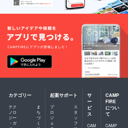
カテゴリー
起案サポート
サ
CAMP
ー
FIRE
テク
ま
プ
ス
ビ
につい
ノロ
ち
ロ
タ
ス
て
ジー
づ
ジ
ッ
・ガ
く
ェ
フ
CAM
CAMP