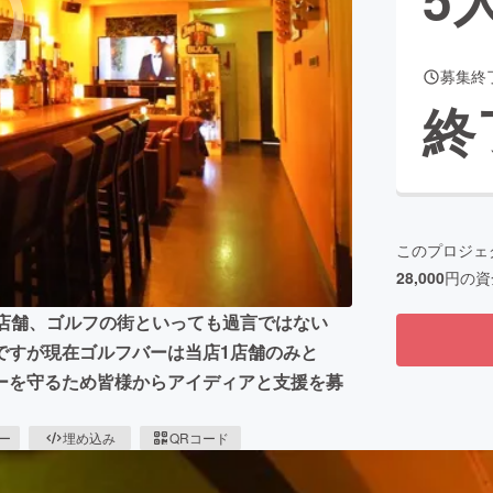
募集終
CAMPFIRE for Social Good
CAMPFIRE Creation
終
CAMPFIREふるさと納税
machi-ya
コミュニティ
このプロジェ
28,000
円の資
4店舗、ゴルフの街といっても過言ではない
ですが現在ゴルフバーは当店1店舗のみと
ーを守るため皆様からアイディアと支援を募
ピー
埋め込み
QRコード