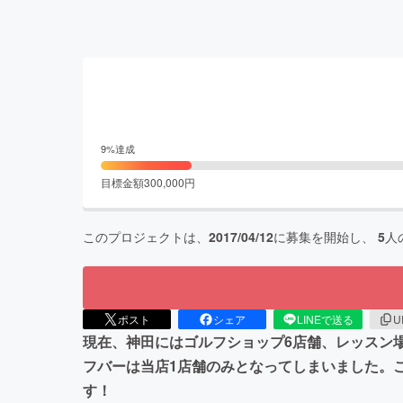
9
%達成
目標金額
300,000
円
このプロジェクトは、
2017/04/12
に募集を開始し、
5
人
ポスト
シェア
LINEで送る
U
現在、神田にはゴルフショップ6店舗、レッスン
フバーは当店1店舗のみとなってしまいました。
す！