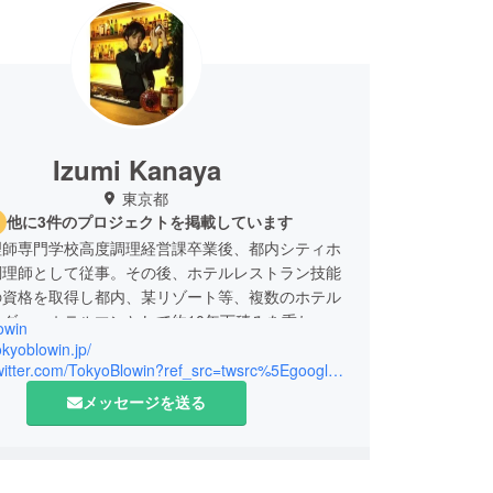
Izumi Kanaya
東京都
他に3件のプロジェクトを掲載しています
理師専門学校高度調理経営課卒業後、都内シティホ
調理師として従事。その後、ホテルレストラン技能
の資格を取得し都内、某リゾート等、複数のホテル
ダー、ホテルマンとして約10年下積みを重ね
owin
カクテルコンペにも精力的に出場するなどして腕を
tokyoblowin.jp/
https://twitter.com/TokyoBlowin?ref_src=twsrc%5Egoogle%7Ctwcamp%5Eserp%7Ctwgr%5Eauthor
に神田にオープンしたゴルフバー59にて支配人に就
メッセージを送る
に(株)ＳＩＧＮＡＬを立ち上げ代表取締役に就任。渋
でミュージックバー(ＴＯＫＹＯ)ＢＬＯＷＩＮ’を
後、多店舗経営を目指し、出店する地域の特色を最