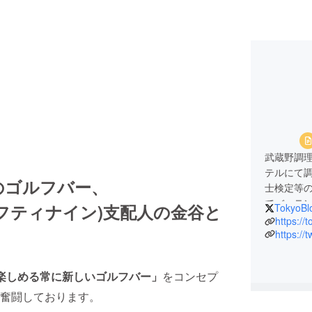
武蔵野調
テルにて
のゴルフバー、
士検定等
でバーテン
フィフティナイン)支配人の金谷と
TokyoBl
多方面の
https://
磨く。
2011年
任。
楽しめる常に新しいゴルフバー」
をコンセプ
2018年
谷区幡ヶ谷
奮闘しております。
展開。今