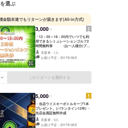
を選ぶ
したお店づくりに取り組んで参ります。
標金額未達でもリターンが届きます
(All-in方式)
3,000
円
・12：00～18：00内でいつでも利
用できるシミュレーションゴルフ2
時間無料券 (お一人様分)プレ
ゼント。 ・当店会員証無料作成。
支援者：1人
お届け予定：2017年08月
このリターンを選択する
る
5,000
円
・当店ウイスキーボトルキープ1本
プレゼント。(バランタイン12年) ・
当店会員証無料作成
支援者：3人
お届け予定：2017年08月