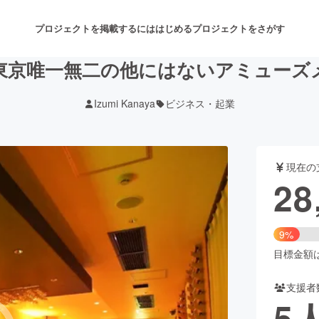
プロジェクトを掲載するには
はじめる
プロジェクトをさがす
東京唯一無二の他にはないアミューズ
Izumi Kanaya
ビジネス・起業
注目のリターン
注目の新着プロジェクト
募集終了が近いプロジェクト
も
現在の
音楽
舞台・パフォーマンス
28
ゲーム・サービス開発
フード・飲食店
9%
書籍・雑誌出版
アニメ・漫画
目標金額は3
支援者
チャレンジ
ビューティー・ヘルスケ
5