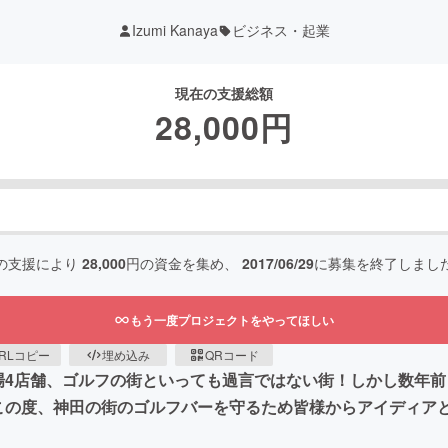
Izumi Kanaya
ビジネス・起業
現在の支援総額
28,000
円
の支援により
28,000
円の資金を集め、
2017/06/29
に募集を終了しまし
もう一度プロジェクトをやってほしい
RLコピー
埋め込み
QRコード
場4店舗、ゴルフの街といっても過言ではない街！しかし数年
この度、神田の街のゴルフバーを守るため皆様からアイディア