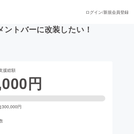
ログイン
/
新規会員登録
メントバーに改装したい！
うすぐ公開されます
支援総額
プロダクト
,000
円
ファッション
スポーツ
00,000円
数
ア
ソーシャルグッド
人