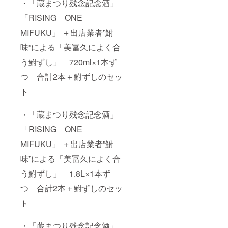
・「蔵まつり残念記念酒」
仕方が
せてい
デザイ
違う事
きた
ン）は
「RISING ONE
でこん
い、盛
昨年話
なにも
MIFUKU」 ＋出店業者”鮒
り上げ
題に
味の違
ていき
なった
いが出
味”による「美冨久によく合
たい。
ラグ
るん
との思
ビー
だ。と
う鮒ずし」 720ml×1本ず
いを込
ワール
いうの
めてデ
ドカッ
つ 合計2本＋鮒ずしのセッ
をご堪
ザイン
プで広
能下さ
も日が
く知ら
ト
い。
昇る輝
れるよ
きをイ
うに
メージ
・「蔵まつり残念記念酒」
なった
しまし
「ONE
「RISING ONE
た。ま
た、ワ
FOR
MIFUKU」 ＋出店業者”鮒
ン（犬
ALL」
デザイ
「ALL
味”による「美冨久によく合
ン）は
昨年話
FOR
う鮒ずし」 1.8L×1本ず
題に
ONE」
なった
つ 合計2本＋鮒ずしのセッ
「ONE
ラグ
ト
ビー
TEAM
ワール
」の気
ドカッ
持ちを
・「蔵まつり残念記念酒」
プで広
愛らし