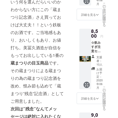
年06
MIFUK
いう何を選んだらいいのか
別に醸
を中心
久のお
つりの
こ
月
U」 ＋
した純
の
とした
酒セッ
目玉商
リ
わからない方にこの「蔵ま
鮒味
米吟醸
タ
セット
ト。 滋
品で
ー
「美冨
で
ン
です。
詳細を見る
賀県の
す。 そ
を
つり記念酒」さえ買ってお
久によ
す。“蔵
選
さらに
伝統高
の蔵ま
択
く合う
まつり
す
蔵まつ
級食品
つりに
けば大丈夫！！という鉄板
る
鮒ず
に来て
りで出
「鮒ず
よる蔵
8,5
し」
いろい
店予定
のお酒です。ご当地感もあ
し」と
まつり
1.8L×1
00
ろなお
だった
美冨久
円
の為の
本ず
酒を試
り、おいしくもあり、お値
料理や
のお酒
蔵まつ
☆飲み
つ 合
したけ
肴を組
は相性
り記念
すぎ注
打ち。美冨久酒造が自信を
計2本＋
どどれ
み合わ
抜
酒を改
意セッ
鮒ずし
もおい
せたご
群！！
め、恨
もってお出ししている1番の
トA
のセッ
しい、
自宅で
ついつ
支援
み節も
「蔵ま
ト リ
お土産
蔵まつ
者：
い呑み
込めて
蔵まつりの目玉商品
です。
つり残
ターン
に買っ
10人
りが楽
すぎて
「蔵ま
念記念
として
て帰り
しめる
お届
しまう
その蔵まつりによる蔵まつ
つり”残
酒」
お届け
たいけ
け予
セット
危険な
念”記念
「RISIN
するの
定：
ど決め
りの為の蔵まつり記念酒を
をご用
肴です
酒」と
G
2020
はこの
られな
意。 お
が、ぜ
してご
年06
ONE
「蔵ま
改め、恨み節も込めて「蔵
い！！”
つまみ
ひ滋賀
用意し
こ
月
MIFUK
つり残
の
という
となる
の伝統
まし
リ
まつり”残念”記念酒」として
U」 ＋
念記念
タ
何を選
肴は現
醗酵同
た！！
ー
「美冨
酒」と
ン
んだら
詳細を見る
在出店
士の究
またも
を
ご用意しました。
久によ
「量り
選
いいの
予定
極の組
う一つ
択
く合う
売り」
す
かわか
だった
み合わ
次回は”残念”なんてメッ
の目玉
る
肴」
を中心
らない
お店さ
せをご
酒「量
9,0
1.8L×1
とした
方にこ
んと鋭
セージは絶対に入れたくな
堪能下
り売