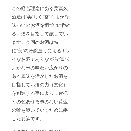
沈んで
でなご
フレッ
す。 そ
いる気
この経営理念にある美冨久
みなが
シュな
して、
持ち、
ら飲ん
お酒。
このお
状況を
酒造は”美”しく”冨”くよかな
で心を
これ
酒が残
何とか
一つに
ぞ“無濾
念なが
味わいのお酒を恒”久”に呑め
上昇さ
コロナ
過生原
らお披
せてい
ウィル
酒”とい
露目さ
るお酒を目指して醸してい
きた
スに立
う蔵ま
れる場
い、盛
ち向か
ます。今回のお酒は特
つりで
所が無
り上げ
いま
しか味
くなっ
ていき
に”美”の吟醸造りによるキレ
しょ
わえな
てし
たい。
う！！
い醍醐
まった
との思
イなお酒でありながら”冨”く
の思い
味に
ため、
いを込
を込め
よって
タンク
よかな米の味わい広がりの
めてデ
ていま
瓶に詰
のまま
ザイン
す。 そ
められ
冷蔵庫
ある風味を活かしたお酒を
も日が
の2つの
るお酒
で鎮座
昇る輝
お酒を
の事で
目指してお酒の力（文化）
してし
きをイ
セット
す。 そ
まった
メージ
を創造する事によって皆様
にした
して、
のです
しまし
のが今
このお
が、こ
た。ま
との色あせる事のない黄金
回のリ
酒が残
の度、
た、ワ
ターン
念なが
このク
の輪を築いていくために醸
ン（犬
になり
らお披
ラウド
デザイ
ます。
露目さ
ファン
したお酒です。
ン）は
是非、
れる場
ティン
昨年話
同じお
所が無
グを通
題に
酒でも
くなっ
して新