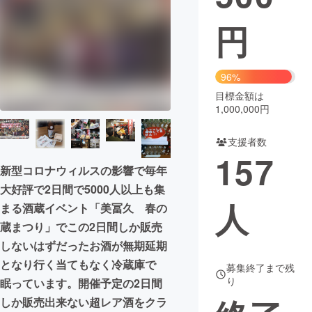
円
まちづくり・地域活性化
CAMPFIRE for Social Good
CAMPFIRE Creation
96%
CAMPFIREふるさと納税
machi-ya
コミュニティ
目標金額は
1,000,000円
支援者数
157
新型コロナウィルスの影響で毎年
大好評で2日間で5000人以上も集
人
まる酒蔵イベント「美冨久 春の
蔵まつり」でこの2日間しか販売
しないはずだったお酒が無期延期
となり行く当てもなく冷蔵庫で
募集終了まで残
り
眠っています。開催予定の2日間
しか販売出来ない超レア酒をクラ