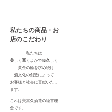
いと
題に
お酒で
まの状
思って
なった
す。違
態でタ
おりま
ラグ
いがあ
ンクか
す。 そ
ビー
るのは
らお客
の名も
ワール
記念酒
さんの
「RIZIN
ドカッ
が加熱
目の前
G
プで広
処理を
私たちの商品・お
で直接
ONE
く知ら
した状
瓶に詰
MIFUK
れるよ
態で瓶
めると
店のこだわり
U（ライ
うに
に詰め
いう超
ジン
なった
たお酒
フレッ
グ ワ
「ONE
である
シュな
ン ミ
のに対
お酒。
私たちは
フ
FOR
して、
これ
ク）」
ALL」
量り売
美
しく
冨
くよかで幾
久
しく
ぞ“無濾
。ライ
「ALL
りは
過生原
ジング
黄金の輪を求め続け
搾った
酒”とい
とは昇
FOR
そのま
う蔵ま
る、上
酒文化の創造によって
ONE」
まの状
つりで
昇する
「ONE
態でタ
しか味
お客様と社会に貢献いたし
などの
ンクか
わえな
意味が
TEAM
らお客
い醍醐
ます。
あり、
」の気
さんの
味に
このコ
持ちを
目の前
よって
ロナ
愛らし
で直接
これは美冨久酒造の経営理
瓶に詰
ウィル
い柴犬
瓶に詰
められ
スに
の“わ
念です。
めると
るお酒
よって
ん”の声
いう超
の事で