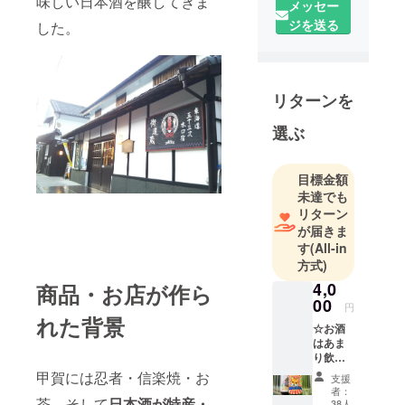
味しい日本酒を醸してきま
老舗蔵元。
メッセー
伝統技法
ジを送る
した。
「山廃仕込
（やまはい
しこみ）」
リターンを
を得意と
し、コクと
選ぶ
深み、ふく
よかな味わ
目標金額
いのお酒を
未達でも
醸してい
リターン
る”美冨久
が届きま
（みふ
す
(All-in
く）”という
方式)
銘柄と、す
4,0
商品・お店が作ら
べて吟醸規
00
円
れた背景
格で醸し、
☆お酒
フルー
はあま
り飲ま
ティーでフ
ないけ
甲賀には忍者・信楽焼・お
支援
レッシュ、
ど応
者：
援、蔵
キレの良い
茶、そして
日本酒が特産・
38人