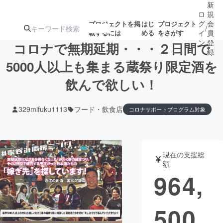
新
ロ
規
グ
会
プロジェクトを掲
はじ
プロジェクト
/
載するには
める
をさがす
イ
員
ン
登
コロナで無期延期・・・２日間で
録
5000人以上も集まる蔵祭り限定酒を
飲んで欲しい！
人気のプロ
注目のリ
注目の新着プロ
募集終了が近いプ
もうすぐ公開
ジェクト
ターン
ジェクト
ロジェクト
されます
329mifuku1113
フード・飲食店
コロナサポートプログラム対象
アート・写真
音楽
現在の支援総
テクノロジー・ガジェット
ゲーム・サ
額
964,
映像・映画
書籍・雑誌
500
ビジネス・起業
チャレンジ