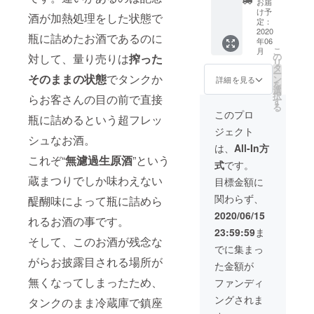
念記念
か）」
お届
目玉商
らお客
念酒」
度の蔵
酒」と
け予
さんの
品で
酒が加熱処理をした状態で
さんの
「RISIN
まつり
定：
「量り
鮒ずし
す。 そ
目の前
G
2020
を記念
売り」
と美冨
瓶に詰めたお酒であるのに
の蔵ま
で直接
年06
ONE
して特
を中心
久のお
つりに
こ
月
瓶に詰
MIFUK
別に醸
の
対して、量り売りは
搾った
とした
酒セッ
よる蔵
リ
めると
U」
した純
タ
セット
ト。 滋
まつり
ー
いう超
1.8L×3
そのままの状態
でタンクか
米吟醸
ン
です。
詳細を見る
賀県の
の為の
を
フレッ
本ず
で
選
さらに
伝統高
蔵まつ
択
らお客さんの目の前で直接
シュな
つ 合
す。“蔵
す
蔵まつ
級食品
り記念
る
お酒。
計６本
まつり
りで出
このプロ
「鮒ず
酒を改
瓶に詰めるという超フレッ
これ
セット
に来て
店予定
し」と
め、恨
ジェクト
ぞ“無濾
「蔵ま
いろい
だった
美冨久
シュなお酒。
み節も
過生原
つり記
ろなお
料理や
は、
All-In方
のお酒
込めて
酒”とい
念酒」
酒を試
肴を組
これぞ“
無濾過生原酒
”という
は相性
「蔵ま
式
です。
う蔵ま
とは、
したけ
み合わ
抜
つり”残
つりで
その名
蔵まつりでしか味わえない
どどれ
せたご
目標金額に
群！！
念”記念
しか味
前通り
もおい
自宅で
ついつ
酒」と
関わらず、
わえな
醍醐味によって瓶に詰めら
年に一
しい、
蔵まつ
い呑み
してご
い醍醐
度の蔵
お土産
りが楽
2020/06/15
すぎて
用意し
れるお酒の事です。
味に
まつり
に買っ
しめる
しまう
まし
23:59:59
ま
よって
を記念
て帰り
セット
危険な
た！！
そして、このお酒が残念な
瓶に詰
して特
たいけ
をご用
でに集まっ
肴です
またも
められ
別に醸
ど決め
意。 お
がらお披露目される場所が
が、ぜ
う一つ
た金額が
るお酒
した純
られな
つまみ
ひ滋賀
の目玉
の事で
米吟醸
い！！”
無くなってしまったため、
となる
ファンディ
の伝統
酒「量
す。 そ
で
という
肴は現
醗酵同
り売
ングされま
して、
タンクのまま冷蔵庫で鎮座
す。“蔵
何を選
在出店
士の究
り」の
このお
まつり
んだら