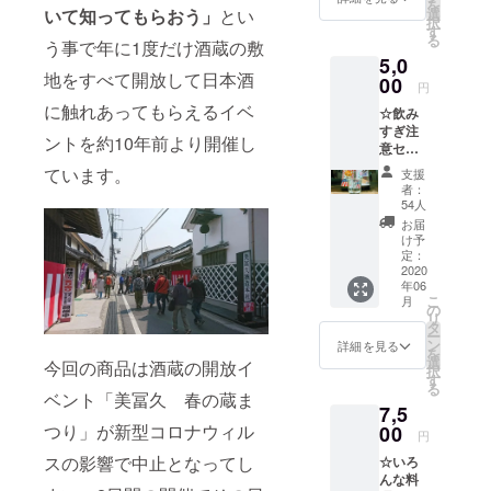
を
久によ
して特
選
いて知ってもらおう」
とい
択
く合う
別に醸
す
る
鮒ず
う事で年に1度だけ酒蔵の敷
した純
5,0
し」
米吟醸
地をすべて開放して日本酒
720ml×
00
で
円
1本ず
す。“蔵
に触れあってもらえるイベ
☆飲み
つ 合
まつり
すぎ注
計2本＋
に来て
ントを約10年前より開催し
意セッ
鮒ずし
いろい
トB
のセッ
ろなお
ています。
支援
「蔵ま
ト リ
酒を試
者：
つり残
ターン
したけ
54人
念記念
として
どどれ
お届
酒」
お届け
もおい
け予
「RISIN
するの
定：
しい、
G
2020
はこの
お土産
年06
ONE
「蔵ま
に買っ
こ
月
MIFUK
つり残
の
て帰り
リ
U」 ＋
念記念
タ
たいけ
ー
「美冨
酒」と
ン
ど決め
詳細を見る
を
久によ
「量り
選
られな
今回の商品は酒蔵の開放イ
択
く合う
売り」
す
い！！”
る
肴」
を中心
ベント「美冨久 春の蔵ま
という
7,5
720ml×
とした
何を選
1本ず
つり」が新型コロナウィル
00
セット
んだら
円
つ 合
です。
いいの
スの影響で中止となってし
☆いろ
計2本＋
さらに
かわか
んな料
肴の
蔵まつ
らない