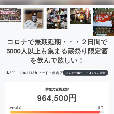
コロナで無期延期・・・２日間で
5000人以上も集まる蔵祭り限定酒
を飲んで欲しい！
329mifuku1113
フード・飲食店
コロナサポートプログラム対象
現在の支援総額
964,500
円
終了
96
%達成