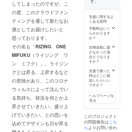
予定
す。
極の組
お酒は
してしまったのですが、こ
酒が残
に来て
いいの
だった
み合わ
実は
念なが
いろい
かわか
お店さ
せをご
「蔵ま
の度、このクラウドファン
らお披
ろなお
らない
んと鋭
堪能下
つり記
支援に関するよ
露目さ
酒を試
方にこ
意構想
さい。
ティングを通して新たなお
念酒」
くある質問
れる場
したけ
の「蔵
中で絶
蔵まつ
と同じ
所が無
どどれ
まつり
手数料はいく
酒としてお届けしたいと
対満足
り記念
お酒で
くなっ
もおい
記念
らかかります
させら
酒
す。違
てし
しい、
思っております。
酒」さ
か？
れる肴
1.8L×1
いがあ
まった
お土産
え買っ
を用意
本＋
るのは
その名も「
RIZING ONE
ため、
に買っ
ておけ
目標金額に届
す
RISING
記念酒
タンク
て帰り
ば大丈
かなかった場
る！！
が加熱
MIFUKU
（ライジング ワ
のまま
たいけ
夫！！
合どうなりま
と活き
ONE
処理を
冷蔵庫
ど決め
という
すか？
込んで
MIFUK
ン ミフク）」。ライジン
した状
で鎮座
られな
鉄板の
もらっ
U1.8L×
態で瓶
してし
い！！”
お酒で
支援で困った
ていま
グとは昇る、上昇するなど
1本＋鮒
に詰め
まった
という
す。ご
時はどこに相
す。 是
味「鮒
たお酒
のです
何を選
の意味があり、このコロナ
当地感
談したらいい
非ご期
ずし」
である
が、こ
んだら
もあ
ですか？
待くだ
１パッ
のに対
の度、
ウィルスによって沈んでい
いいの
り、お
さ
クの
して、
このク
かわか
いしく
い！！
セット
ヘルプページを
量り売
る気持ち、状況を何とか上
ラウド
らない
もあ
をお届
見る
りは
ファン
方にこ
り、お
けしま
搾った
昇させていきたい、盛り上
ティン
の「蔵
値打
すので
そのま
グを通
まつり
ち。美
げていきたい。との思いを
お楽し
まの状
このプロジェクト
して新
記念
冨久酒
み
態でタ
たなお
の問題報告は
こち
酒」さ
造が自
込めてデザインも日が昇る
に！！
ンクか
酒とし
え買っ
ら
よりお問い合わ
信を
らお客
てお届
輝きをイメージしました。
ておけ
もって