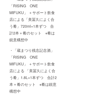
く知ら
い柴犬
「RISING ONE
れるよ
の“わ
うに
ん”の声
MIFUKU」 ＋サポート飲食
なった
でなご
「ONE
みなが
店による「美冨久によく合
ら飲ん
う肴」720ml×1本ずつ 合
FOR
で心を
ALL」
一つに
計2本＋肴のセット ※肴は
「ALL
コロナ
ウィル
鋭意構想中
FOR
スに立
ONE」
ち向か
「ONE
いま
・「蔵まつり残念記念酒」
しょ
TEAM
う！！
「RISING ONE
」の気
の思い
持ちを
MIFUKU」 ＋サポート飲食
を込め
愛らし
ていま
店による 「美冨久によく合
い柴犬
す。 そ
の“わ
の2つの
う肴」1.8L×1本ずつ 合計2
ん”の声
お酒を3
でなご
本ずつ
本＋肴のセット ※肴は鋭意
みなが
セット
ら飲ん
にした
構想中
で心を
のが今
一つに
回のリ
コロナ
ターン
ウィル
になり