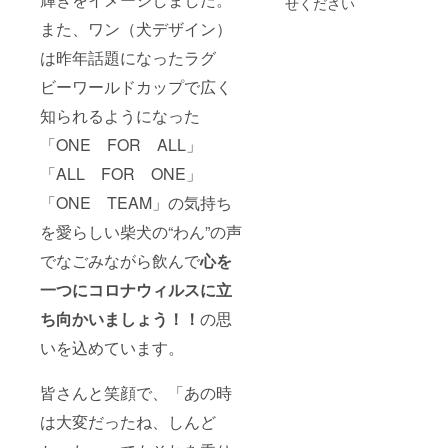
せください
さんの
けした
ば大丈
お出し
目の前
また、ワン（犬デザイン）
いと
夫！！
してい
で直接
思って
という
る蔵ま
瓶に詰
は昨年話題になったラグ
おりま
鉄板の
つりの
めると
す。 そ
お酒で
目玉商
ビーワールドカップで広く
いう超
の名も
す。ご
品で
フレッ
「RIZIN
当地感
す。 そ
知られるようになった
シュな
G
もあ
の蔵ま
お酒。
ONE
り、お
「ONE FOR ALL」
つりに
これ
MIFUK
いしく
よる蔵
ぞ“無濾
「ALL FOR ONE」
U（ライ
もあ
まつり
過生原
ジン
り、お
の為の
酒”とい
「ONE TEAM」の気持ち
グ ワ
値打
蔵まつ
う蔵ま
ン ミ
ち。美
り記念
を愛らしい柴犬の“わん”の声
つりで
フ
冨久酒
酒を改
しか味
ク）」
造が自
め、恨
でなごみながら飲んで
心を
わえな
。ライ
信を
み節も
い醍醐
ジング
もって
一つにコロナウィルスに立
込めて
味に
とは昇
お出し
「蔵ま
よって
る、上
ち向かいましょう！！
の思
してい
つり”残
瓶に詰
昇する
る蔵ま
念”記念
められ
いを込めています。
などの
つりの
酒」と
るお酒
意味が
目玉商
してご
の事で
あり、
品で
用意し
す。 そ
皆さんと笑顔で、「あの時
このコ
す。 そ
まし
して、
ロナ
の蔵ま
た！！
は大変だったね、しんど
このお
ウィル
つりに
またも
酒が残
スに
よる蔵
う一つ