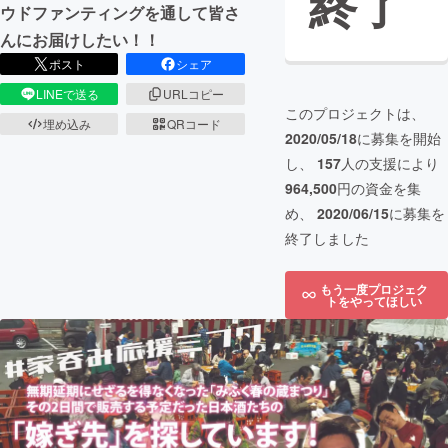
終了
ウドファンティングを通して皆さ
んにお届けしたい！！
ポスト
シェア
LINEで送る
URLコピー
このプロジェクトは、
埋め込み
QRコード
2020/05/18
に募集を開始
し、
157
人の支援により
964,500
円の資金を集
め、
2020/06/15
に募集を
終了しました
もう一度プロジェク
トをやってほしい