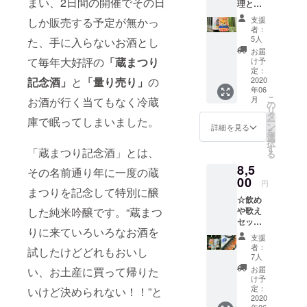
まい、2日間の開催でその日
理と楽
セット
りで出
方にこ
しむ
※写真の
店予定
の「蔵
支援
しか販売する予定が無かっ
セット
料理は
だった
まつり
者：
「蔵ま
イメー
料理や
5人
記念
た、手に入らないお酒とし
つり残
ジ写真
肴を組
酒」さ
お届
念記念
です。
て毎年大好評の
「蔵まつり
み合わ
け予
え買っ
酒」
リター
定：
せたご
ておけ
「RISIN
2020
記念酒」
と
「量り売り」
の
ンでご
自宅で
ば大丈
年06
G
用意す
蔵まつ
夫！！
こ
月
お酒が行く当てもなく冷蔵
ONE
るもの
の
りが楽
という
リ
MIFUK
は現在
タ
しめる
鉄板の
庫で眠ってしまいました。
ー
U」
鋭意構
ン
セット
詳細を見る
お酒で
を
1.8L×1
想中し
選
をご用
す。ご
択
本ず
ても
す
意。 こ
当地感
「蔵まつり記念酒」とは、
る
つ 合
らって
のセッ
もあ
8,5
計２本
いま
トで
その名前通り年に一度の蔵
り、お
セット
00
す。 リ
は、今
いしく
円
「蔵ま
まつりを記念して特別に醸
ターン
年初出
もあ
☆飲め
つり記
として
店をす
り、お
や歌え
した純米吟醸です。“蔵まつ
念酒」
お届け
る予定
値打
セットA
とは、
するの
だった
ち。美
りに来ていろいろなお酒を
「蔵ま
その名
はこの
「鮒味
冨久酒
支援
つり残
前通り
「蔵ま
（ふな
者：
造が自
試したけどどれもおいし
念記念
年に一
つり残
7人
ち
信を
酒」
度の蔵
念記念
か）」
お届
い、お土産に買って帰りた
もって
「RISIN
まつり
酒」と
け予
さんの
お出し
G
を記念
定：
「量り
いけど決められない！！”と
鮒ずし
してい
ONE
2020
して特
売り」
と美冨
る蔵ま