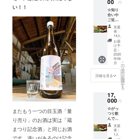
本ず
00
セット
の「蔵
意構想
円
さい。
り」の
つ 合
です。
い！！
まつり
中で絶
蔵まつ
お酒は
☆知り
計2本＋
さらに
記念
対満足
り記念
実は
合いや
肴の
蔵まつ
酒」さ
させら
酒
「蔵ま
ご近所
セット
りで出
え買っ
れる肴
720ml×
つり記
におす
※写真の
店予定
ておけ
を用意
支援
1本＋
念酒」
そ分け
料理は
だった
ば大丈
者：
す
RISING
と同じ
セットB
イメー
料理や
14人
夫！！
る！！
お酒で
「蔵ま
ジ写真
肴を組
という
お届
と活き
ONE
す。違
つり残
です。
み合わ
け予
鉄板の
込んで
MIFUK
いがあ
念記念
リター
定：
せたご
お酒で
もらっ
U720ml
るのは
酒」
2020
ンでご
自宅で
す。ご
ていま
×1本＋
記念酒
年06
「RISIN
用意す
蔵まつ
当地感
す。 是
鮒味
こ
が加熱
月
G
るもの
の
りが楽
もあ
非ご期
「鮒ず
リ
処理を
ONE
は現在
タ
しめる
り、お
待くだ
し」１
ー
した状
MIFUK
鋭意構
ン
セット
詳細を見る
いしく
さ
パック
を
態で瓶
U」
想中し
選
をご用
もあ
い！！
のセッ
択
に詰め
720ml×
ても
す
意。 こ
り、お
トをお
る
たお酒
3本ず
らって
のセッ
値打
届けし
である
17,
つ 合
いま
トで
ち。美
ますの
のに対
計６本
000
す。 リ
は、今
冨久酒
円
でお楽
して、
セット
ターン
年初出
造が自
しみ
量り売
☆がっ
「蔵ま
として
またもう一つの目玉酒「量
店をす
信を
に！！
りは
つり飲
つり記
お届け
る予定
もって
搾った
んで堪
念酒」
り売り」のお酒は実は「蔵
するの
だった
お出し
そのま
能セッ
とは、
はこの
「鮒味
してい
支援
まの状
まつり記念酒」と同じお酒
ト 「蔵
その名
「蔵ま
（ふな
者：
る蔵ま
態でタ
まつり
前通り
つり残
1人
ち
つりの
です。違いがあるのは記念
ンクか
残念記
年に一