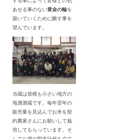
する事によって皆様との色
の違い
あせる事のない
黄金の輪
を
が出る
んだ。
築いていくために醸す事を
という
のをご
望んでいます。
堪能下
さい。
当蔵は規模も小さい地方の
地酒酒蔵です。毎年翌年の
販売量を見込んでお米を契
約農家さんにお願いして栽
培してもらっています。そ
してお酒の製造計画を立て