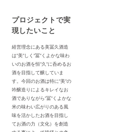
スに立
ます。
ち向か
是非、
いま
同じお
プロジェクトで実
しょ
酒でも
う！！
処理の
の思い
現したいこと
仕方が
を込め
違う事
ていま
でこん
す。 そ
なにも
経営理念にある美冨久酒造
の2つの
味の違
お酒を3
いが出
は”美”しく”冨”くよかな味わ
本ずつ6
るん
本セッ
だ。と
いのお酒を恒”久”に呑めるお
トにし
いうの
たのが
をご堪
酒を目指して醸していま
今回の
能下さ
リター
い。
す。今回のお酒は特に”美”の
ンにな
吟醸造りによるキレイなお
りま
す。 是
酒でありながら”冨”くよかな
非、同
じお酒
米の味わい広がりのある風
でも処
理の仕
味を活かしたお酒を目指し
方が違
う事で
てお酒の力（文化）を創造
こんな
にも味