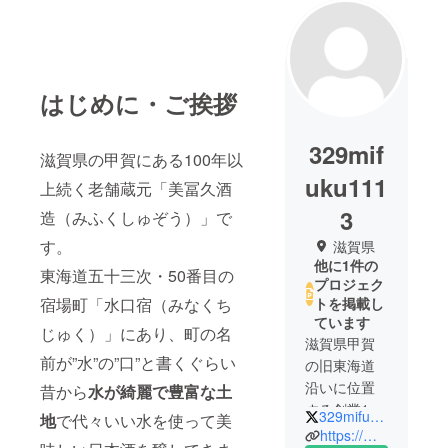
はじめに・ご挨拶
329mif
滋賀県の甲賀にある100年以
uku111
上続く老舗蔵元「美冨久酒
3
造（みふくしゅぞう）」で
す。
滋賀県
他に1件の
東海道五十三次・50番目の
プロジェク
宿場町「水口宿（みなくち
トを掲載し
ています
じゅく）」にあり、町の名
滋賀県甲賀
前が”水”の”口”と書くぐらい
の旧東海道
沿いに位置
昔から
水が綺麗で豊富な土
する創業100
329mifuku1113
地
で代々いい水を使って美
年以上のの
https://mifuku.co.jp