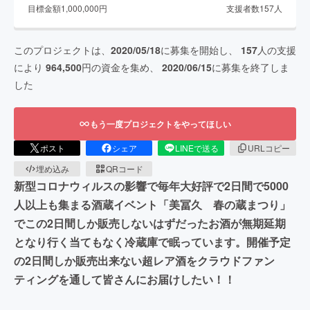
目標金額
1,000,000
円
支援者数
157
人
このプロジェクトは、
2020/05/18
に募集を開始し、
157
人の支援
により
964,500
円の資金を集め、
2020/06/15
に募集を終了しま
した
もう一度プロジェクトをやってほしい
ポスト
シェア
LINEで送る
URLコピー
埋め込み
QRコード
新型コロナウィルスの影響で毎年大好評で2日間で5000
人以上も集まる酒蔵イベント「美冨久 春の蔵まつり」
でこの2日間しか販売しないはずだったお酒が無期延期
となり行く当てもなく冷蔵庫で眠っています。開催予定
の2日間しか販売出来ない超レア酒をクラウドファン
ティングを通して皆さんにお届けしたい！！