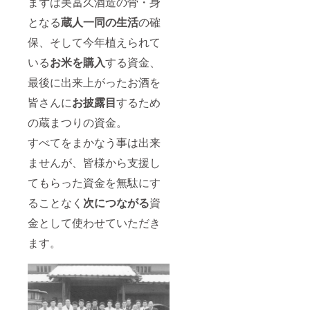
まずは美冨久酒造の骨・身
となる
蔵人一同の生活
の確
保、そして今年植えられて
いる
お米を購入
する資金、
最後に出来上がったお酒を
皆さんに
お披露目
するため
の蔵まつりの資金。
すべてをまかなう事は出来
ませんが、皆様から支援し
てもらった資金を無駄にす
ることなく
次につながる
資
金として使わせていただき
ます。