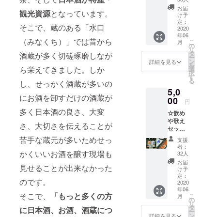
まつり
お届
味わいのお
観光資源
となっています。
に来た
け予
酒を醸す”三
い方
定：
そこで、蔵のある「水口
セット
2020
連星（さん
年06
「蔵ま
（みなくち）」では昔から
れんせ
こ
月
つり残
の
リ
い）”という2
念記念
タ
酒蔵が多く切磋琢磨しなが
ー
酒」
ン
詳細を見る
つのタイプ
を
「RISIN
ら栄えてきました。しか
選
の違うお酒
択
G
す
る
し、せっかく酒蔵が多いの
ONE
を醸してい
5,0
MIFUK
ます。
にお酒を卸すだけの酒蔵が
U」
00
円
一般に広く
720ml×
多く日本酒の良さ、大変
☆飲め
１本ず
販売させて
や歌え
つ 合
さ、大切さを伝えることが
いるのは会
セットB
計２本
「蔵ま
社名にも
セット
苦手な蔵元が多いためせっ
支援
つり残
「蔵ま
者：
なっている
念記念
つり記
かくいいお酒を醸す現場も
32人
「美冨久」
酒」
念酒」
お届
見せることが出来なかった
「RISIN
とは、
のお酒で
け予
G
その名
定：
す。
のです。
ONE
2020
前通り
年06
MIFUK
年に一
そこで、
「もっと多くの方
こ
月
U」 ＋
度の蔵
の
リ
鮒味
まつり
タ
に日本酒、お酒、酒蔵につ
ー
「美冨
を記念
ン
詳細を見る