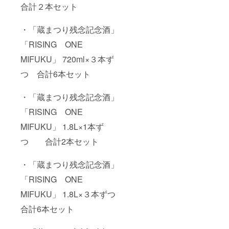
みなが
合計２本セット
G
ロナ
ら飲ん
ONE
ウィル
で心を
MIFUK
スに
一つに
・「蔵まつり残念記念酒」
U（ライ
よって
コロナ
ジン
沈んで
「RISING ONE
ウィル
グ ワ
いる気
スに立
ン ミ
持ち、
MIFUKU」 720ml×３本ず
ち向か
フ
状況を
いま
ク）」
つ 合計6本セット
何とか
しょ
。ライ
上昇さ
う！！
ジング
せてい
の思い
・「蔵まつり残念記念酒」
とは昇
きた
を込め
る、上
い、盛
ていま
「RISING ONE
昇する
り上げ
す。 そ
などの
ていき
MIFUKU」 1.8L×1本ず
の2つの
意味が
たい。
お酒を
あり、
との思
つ 合計2本セット
セット
このコ
いを込
にした
ロナ
めてデ
のが今
ウィル
・「蔵まつり残念記念酒」
ザイン
回のリ
スに
も日が
ターン
「RISING ONE
よって
昇る輝
になり
沈んで
きをイ
ます。
MIFUKU」 1.8L×３本ずつ
いる気
メージ
是非、
持ち、
しまし
同じお
合計6本セット
状況を
た。ま
酒でも
何とか
た、ワ
処理の
上昇さ
ン（犬