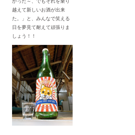
かった～、でもそれを乗り
念なが
よって
まつり
の目玉
らお披
沈んで
越えて新しいお酒が出来
の為の
酒「量
露目さ
いる気
蔵まつ
り売
れる場
た。」と、みんなで笑える
持ち、
り記念
り」の
所が無
状況を
酒を改
お酒は
くなっ
日を夢見て耐えて頑張りま
何とか
め、恨
実は
てし
上昇さ
み節も
「蔵ま
しょう！！
まった
せてい
込めて
つり記
ため、
きた
「蔵ま
念酒」
タンク
い、盛
つり”残
と同じ
のまま
り上げ
念”記念
お酒で
冷蔵庫
ていき
酒」と
す。違
で鎮座
たい。
してご
いがあ
してし
との思
用意し
るのは
まった
いを込
まし
記念酒
のです
めてデ
た！！
が加熱
が、こ
ザイン
またも
処理を
の度、
も日が
う一つ
した状
このク
昇る輝
の目玉
態で瓶
ラウド
きをイ
酒「量
に詰め
ファン
メージ
り売
たお酒
ティン
しまし
り」の
である
グを通
た。ま
お酒は
のに対
して新
た、ワ
実は
して、
たなお
ン（犬
「蔵ま
量り売
酒とし
デザイ
つり記
りは
てお届
ン）は
念酒」
搾った
けした
昨年話
と同じ
そのま