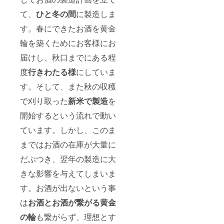
て、
ひと冬の間
に製造しま
す。春にできたお酒を黄金
輪を築くためにお客様にお
届けし、秋口までにある程
度
行きわたる様
にしていま
す。そして、また秋の収穫
で刈り取った
新米で製造
を
開始するという流れで動い
ています。しかし、このま
まではお酒の在庫が大量に
だぶつき、翌年の製造に大
きな影響を与えてしまいま
す。お酒が出ないという事
は
お酒とお酒が繋がる黄金
の輪
も繋がらず、理想とす