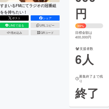
すまいるFMにてラジオの冠番組
円
まちづくり・地域活性化
をを持ちたい！
ポスト
シェア
CAMPFIRE for Social Good
CAMPFIRE Creation
LINEで送る
URLコピー
39%
CAMPFIREふるさと納税
machi-ya
コミュニティ
目標金額は
埋め込み
QRコード
400,000円
支援者数
6
人
募集終了まで残
り
終了