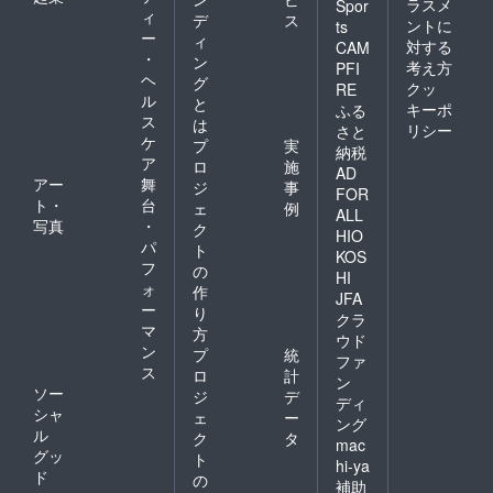
ラスメ
Spor
ィ
デ
ス
ントに
ts
ー
ィ
対する
CAM
・
ン
考え方
PFI
ヘ
グ
クッ
RE
ル
と
キーポ
ふる
ス
は
リシー
さと
ケ
プ
実
納税
ア
ロ
施
AD
アー
舞
ジ
事
FOR
ト・
台
ェ
例
ALL
写真
・
ク
HIO
パ
ト
KOS
フ
の
HI
ォ
作
JFA
ー
り
クラ
マ
方
ウド
ン
プ
統
ファ
ス
ロ
計
ン
ソー
ジ
デ
ディ
シャ
ェ
ー
ング
ル
ク
タ
mac
グッ
ト
hi-ya
ド
の
補助