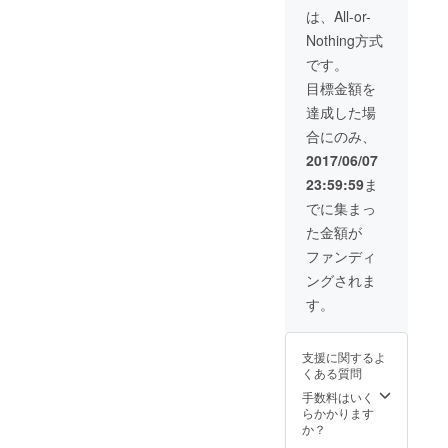
呼ぶ特別動画を
は、All-or-
ご提供します）
URLにてご提供
Nothing方式
します） ・チェ
キ（オリジナル
です。
チェキ5枚） ・T
目標金額を
シャツ（タレン
トが選んだTシャ
達成した場
ツにサインを入
合にのみ、
れてご提供しま
す） ・番組内で
2017/06/07
パトロン様のお
23:59:59
ま
名前を呼ばせて
いただきます。
でに集まっ
・番組の録音
た金額が
データ(URLにて
ご提供します）
ファンディ
・ハングアウト
ングされま
チャット※3（お
一人様15分、
す。
チャット候補日
は運営側よりご
案内いたしま
支援に関するよ
す） ※3:ハング
くある質問
アウトチャット
手数料はいく
にはGoogleアカ
らかかります
ウントとPCまた
か？
はスマートフォ
ンが必須となり