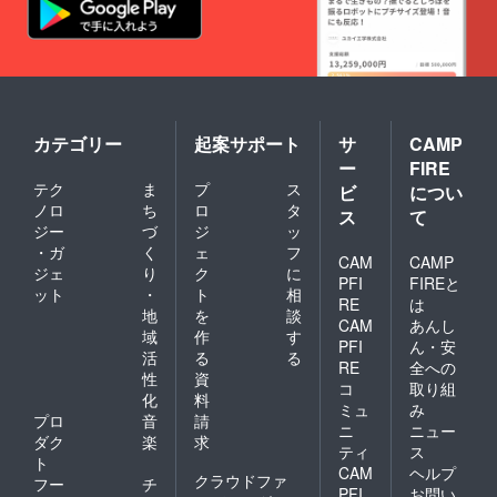
カテゴリー
起案サポート
サ
CAMP
ー
FIRE
テク
ま
プ
ス
ビ
につい
ノロ
ち
ロ
タ
ス
て
ジー
づ
ジ
ッ
・ガ
く
ェ
フ
CAM
CAMP
ジェ
り
ク
に
PFI
FIREと
ット
・
ト
相
RE
は
地
を
談
CAM
あんし
域
作
す
PFI
ん・安
活
る
る
RE
全への
性
資
コ
取り組
化
料
ミュ
み
プロ
音
請
ニ
ニュー
ダク
楽
求
ティ
ス
ト
CAM
ヘルプ
クラウドファ
フー
チ
PFI
お問い