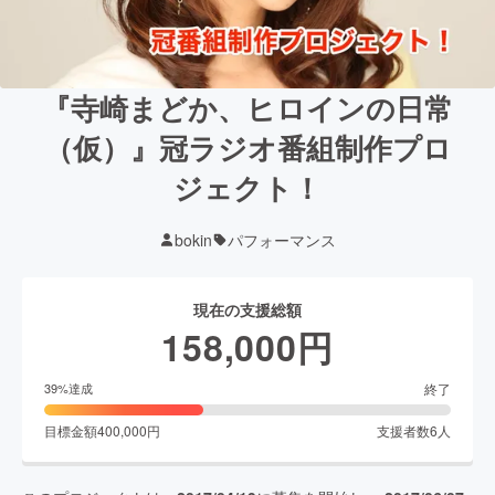
『寺崎まどか、ヒロインの日常
（仮）』冠ラジオ番組制作プロ
ジェクト！
bokin
パフォーマンス
現在の支援総額
158,000
円
終了
39
%達成
目標金額
400,000
円
支援者数
6
人