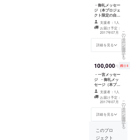
（オリジナル
・御礼メッセー
チェキ5枚） ・
ジ（本プロジェ
番組の録音デー
クト限定の自筆
タ(URLにてご提
メッセージカー
供します）
支援者：1人
ドをダウンロー
お届け予定：
ドURLにてご提
こ
2017年07月
の
供します） ・自
リ
タ
撮り写真3枚
ー
ン
（URLにてご提
詳細を見る
を
選
供します） ・SP
択
す
お礼動画（お礼
る
動画内でパトロ
100,000
ン様のお名前を
円
残り5
呼ぶ特別動画を
・⼀⾔メッセー
URLにてご提供
ジ ・御礼メッ
します） ・チェ
セージ（本プロ
キ（オリジナル
ジェクト限定の
チェキ5枚） ・T
支援者：1人
自筆メッセージ
シャツ（タレン
お届け予定：
カードをダウン
トが選んだTシャ
こ
2017年07月
の
ロードURLにて
ツにサインを入
リ
タ
ご提供します）
れてご提供しま
ー
ン
・自撮り写真3枚
詳細を見る
す） ・番組内で
を
選
（URLにてご提
パトロン様のお
択
す
供します） ・SP
名前を呼ばせて
る
お礼動画（お礼
このプロ
いただきます。
動画内でパトロ
・番組の録音
ジェクト
ン様のお名前を
データ(URLにて