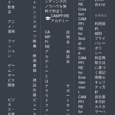
ンディングの
ド・
ャ
RE
合わせ
ノウハウを無
飲食
レ
Crea
料で学ぼう
店
ン
tion
各種規定
CAMPFIRE
ジ
CAM
アカデミー
アニ
ス
利用規
PFI
メ・
ポ
約
RE
漫画
ー
CA
説
細則
for
ツ
MP
明
プライ
Soci
ファ
映
FI
会
バシー
al
ッ
像
RE
・
ポリ
Goo
ショ
・
ア
相
シー
d
ン
映
カ
談
特定商
CAM
画
デ
会
取引法
PFI
ゲー
書
ミ
に基づ
RE
ム・
籍
ー
く表記
for
サー
・
と
情報セ
Ente
ビス
雑
は
キュリ
rtain
開発
誌
ク
サ
ティ方
men
出
ラ
ポ
針
t
版
ウ
ー
反社基
CAM
ビジ
ビ
ド
ト
本方針
PFI
ネ
ュ
フ
サ
カスタ
RE
ス・
ー
ァ
ー
マーハ
for
起業
テ
ン
ビ