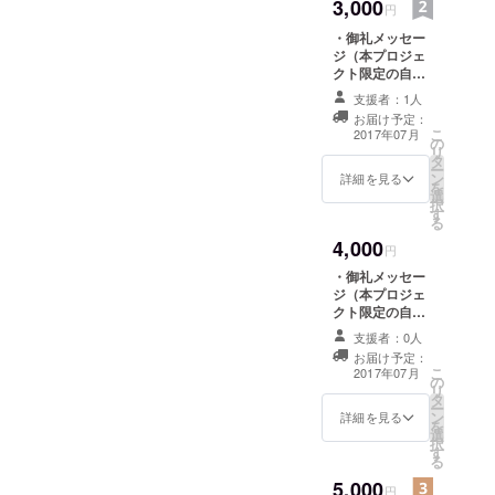
3,000
円
ション業務
・御礼メッセー
を担当。
ジ（本プロジェ
2014年より
クト限定の自筆
同企業にて
メッセージカー
支援者：1人
ドをダウンロー
コンプライ
お届け予定：
ドURLにてご提
こ
2017年07月
アンス業務
の
供します）
リ
タ
を担当した
ー
ン
詳細を見る
を
後に独立。
選
択
現在、VR動
す
る
画配信サー
4,000
円
ビスのコン
・御礼メッセー
テンツ企画
ジ（本プロジェ
やコンサル
クト限定の自筆
メッセージカー
ティングを
支援者：0人
ドをダウンロー
中心に活動
お届け予定：
ドURLにてご提
こ
2017年07月
の
しながら地
供します） ・自
リ
タ
撮り写真１枚
域創生事業
ー
ン
（URLにてご提
詳細を見る
を
にも関わ
選
供します） ・お
択
す
礼動画（URLに
り、タレン
る
てご提供しま
トたちが幅
5,000
す）
円