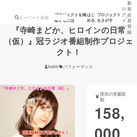
新
ロ
規
グ
会
プロジェクトを掲
はじ
プロジェクト
/
載するには
める
をさがす
イ
員
ン
登
『寺崎まどか、ヒロインの日常
録
（仮）』冠ラジオ番組制作プロジェ
クト！
人気のプロ
注目のリ
注目の新着プロ
募集終了が近いプ
もうすぐ公開
ジェクト
ターン
ジェクト
ロジェクト
されます
bokin
パフォーマンス
アート・写真
音楽
現在の支援総
テクノロジー・ガジェット
ゲーム・サ
額
158,
映像・映画
書籍・雑誌
000
ビジネス・起業
チャレンジ