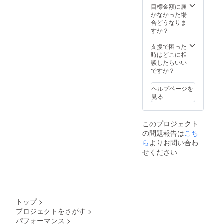
目標金額に届
ます。ハングア
かなかった場
ウトチャット
合どうなりま
時、内容が不適
すか？
切だと判断した
場合には、運営
支援で困った
側の判断により
時はどこに相
予告なく接続を
談したらいい
解除させていた
ですか？
だく場合がござ
います。その
際、ご返金もで
ヘルプページを
きませので予め
見る
ご容赦くださ
い。
このプロジェクト
の問題報告は
こち
ら
よりお問い合わ
せください
トップ
>
プロジェクトをさがす
>
パフォーマンス
>