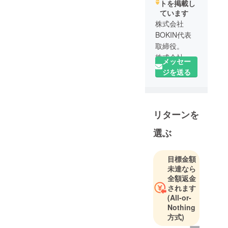
トを掲載し
ています
株式会社
BOKIN代表
取締役。
株式会社
メッセー
USEN入社
ジを送る
後、2005年
より動画配
信サービス
リターンを
GyaOにおい
てモバイル
選ぶ
の編成部門
に就任。
2008年から
目標金額
未達なら
テレビ朝日
全額返金
グループの
されます
Web制作会
(All-or-
社にてプロ
Nothing
デュース兼
方式)
ディレク