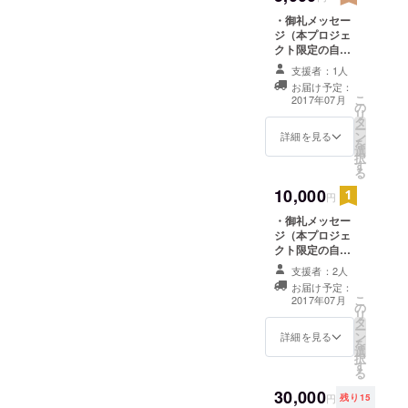
広く活躍で
・御礼メッセー
きる場を醸
ジ（本プロジェ
成してい
クト限定の自筆
メッセージカー
る。
支援者：1人
ドをダウンロー
お届け予定：
ドURLにてご提
こ
2017年07月
の
供します） ・自
リ
タ
撮り写真１枚
ー
ン
（URLにてご提
詳細を見る
を
選
供します） ・お
択
す
礼動画（URLに
る
てご提供しま
10,000
す） ・チェキ
円
（オリジナル
・御礼メッセー
チェキ3枚）
ジ（本プロジェ
クト限定の自筆
メッセージカー
支援者：2人
ドをダウンロー
お届け予定：
ドURLにてご提
こ
2017年07月
の
供します） ・自
リ
タ
撮り写真3枚
ー
ン
（URLにてご提
詳細を見る
を
選
供します） ・お
択
す
礼動画（URLに
る
てご提供しま
30,000
す） ・チェキ
円
残り15