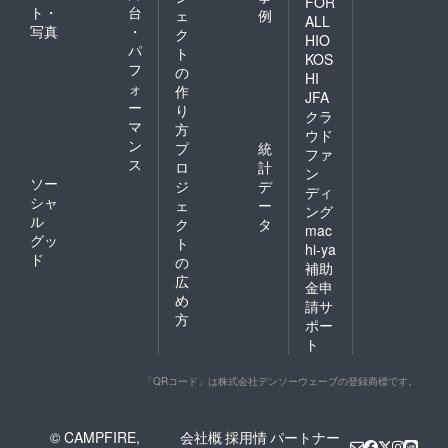
FOR
ト・
台
ェ
例
ALL
写真
・
ク
HIO
パ
ト
KOS
フ
の
HI
ォ
作
JFA
ー
り
クラ
マ
方
ウド
ン
プ
統
ファ
ス
ロ
計
ン
ソー
ジ
デ
ディ
シャ
ェ
ー
ング
ル
ク
タ
mac
グッ
ト
hi-ya
ド
の
補助
広
金申
め
請サ
方
ポー
ト
「QRコード」は株式会社デンソーウェーブの登録商標です。
© CAMPFIRE,
会社概
採用情
パートナー