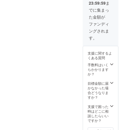
23:59:59
ま
名前を呼ばせて
いただきます。
でに集まっ
・番組の録音
た金額が
データ(URLにて
ご提供します）
ファンディ
・ハングアウト
ングされま
チャット※3（お
一人様15分、
す。
チャット候補日
は運営側よりご
案内いたしま
支援に関するよ
す） ※3:ハング
くある質問
アウトチャット
手数料はいく
にはGoogleアカ
らかかります
ウントとPCまた
か？
はスマートフォ
ンが必須となり
目標金額に届
ます。ハングア
かなかった場
ウトチャット
合どうなりま
時、内容が不適
すか？
切だと判断した
場合には、運営
支援で困った
側の判断により
時はどこに相
予告なく接続を
談したらいい
解除させていた
ですか？
だく場合がござ
います。その
際、ご返金もで