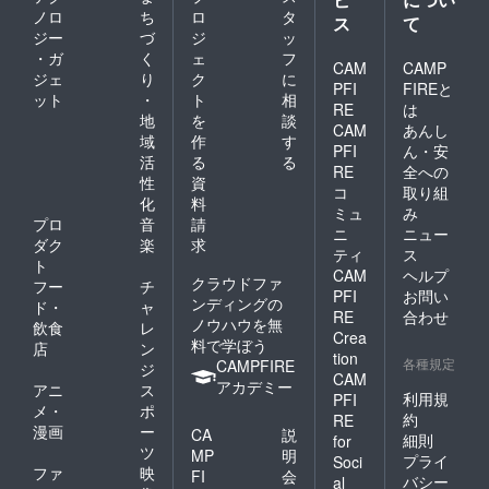
ノロ
ち
ロ
タ
ス
て
ジー
づ
ジ
ッ
・ガ
く
ェ
フ
CAM
CAMP
ジェ
り
ク
に
PFI
FIREと
ット
・
ト
相
RE
は
地
を
談
CAM
あんし
域
作
す
PFI
ん・安
活
る
る
RE
全への
性
資
コ
取り組
化
料
ミュ
み
プロ
音
請
ニ
ニュー
ダク
楽
求
ティ
ス
ト
CAM
ヘルプ
クラウドファ
フー
チ
PFI
お問い
ンディングの
ド・
ャ
RE
合わせ
ノウハウを無
飲食
レ
Crea
料で学ぼう
店
ン
tion
各種規定
CAMPFIRE
ジ
CAM
アカデミー
アニ
ス
利用規
PFI
メ・
ポ
約
RE
漫画
ー
CA
説
細則
for
ツ
MP
明
プライ
Soci
ファ
映
FI
会
バシー
al