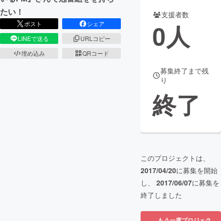
たい！
支援者数
まちづくり・地域活性化
0
人
ポスト
シェア
LINEで送る
URLコピー
CAMPFIRE for Social Good
CAMPFIRE Creation
埋め込み
QRコード
CAMPFIREふるさと納税
machi-ya
コミュニティ
募集終了まで残
り
終了
このプロジェクトは、
2017/04/20
に募集を開始
し、
2017/06/07
に募集を
終了しました
もう一度プロジェク