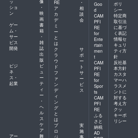
ッ
像
RE
・
ポリ
Goo
ショ
・
ア
相
シー
d
ン
映
カ
談
特定商
CAM
画
デ
会
取引法
PFI
ゲー
書
ミ
に基づ
RE
ム・
籍
ー
く表記
for
サー
・
と
情報セ
Ente
ビス
雑
は
キュリ
rtain
開発
誌
ク
サ
ティ方
men
出
ラ
ポ
針
t
版
ウ
ー
反社基
CAM
ビジ
ビ
ド
ト
本方針
PFI
ネ
ュ
フ
サ
カスタ
RE
ス・
ー
ァ
ー
マーハ
for
起業
テ
ン
ビ
ラスメ
Spor
ィ
デ
ス
ントに
ts
ー
ィ
対する
CAM
・
ン
考え方
PFI
ヘ
グ
クッ
RE
ル
と
キーポ
ふる
ス
は
リシー
さと
ケ
プ
実
納税
ア
ロ
施
AD
アー
舞
ジ
事