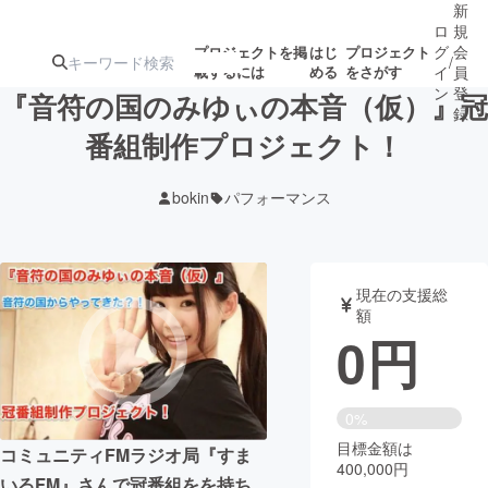
新
ロ
規
グ
会
プロジェクトを掲
はじ
プロジェクト
/
載するには
める
をさがす
イ
員
ン
登
『音符の国のみゆぃの本音（仮）』冠
録
番組制作プロジェクト！
人気のプロ
注目のリ
注目の新着プロ
募集終了が近いプ
もうすぐ公開
bokin
パフォーマンス
ジェクト
ターン
ジェクト
ロジェクト
されます
アート・写真
音楽
現在の支援総
額
0
円
テクノロジー・ガジェット
ゲーム・サ
映像・映画
書籍・雑誌
0%
目標金額は
コミュニティFMラジオ局『すま
400,000円
ビジネス・起業
チャレンジ
いるFM』さんで冠番組をを持ち