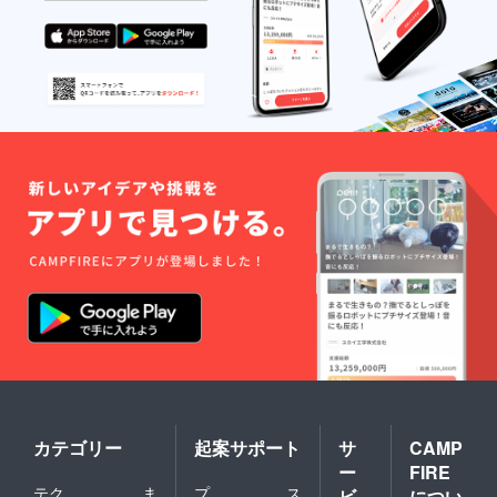
カテゴリー
起案サポート
サ
CAMP
ー
FIRE
テク
ま
プ
ス
ビ
につい