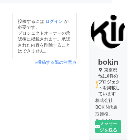
投稿するには
ログイン
が
必要です。
プロジェクトオーナーの承
認後に掲載されます。承認
された内容を削除すること
はできません。
bokin
※投稿する際の注意点
東京都
他に6件の
プロジェク
トを掲載し
ています
株式会社
BOKIN代表
取締役。
株式会社
メッセー
USEN入社
ジを送る
後、2005年