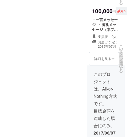
す
お礼動画（お礼
る
動画内でパトロ
100,000
ン様のお名前を
円
残り5
呼ぶ特別動画を
・⼀⾔メッセー
URLにてご提供
ジ ・御礼メッ
します） ・チェ
セージ（本プロ
キ（オリジナル
ジェクト限定の
チェキ5枚） ・T
支援者：0人
自筆メッセージ
シャツ（タレン
お届け予定：
カードをダウン
トが選んだTシャ
こ
2017年07月
の
ロードURLにて
ツにサインを入
リ
タ
ご提供します）
れてご提供しま
ー
ン
・自撮り写真3枚
詳細を見る
す） ・番組内で
を
選
（URLにてご提
パトロン様のお
択
す
供します） ・SP
名前を呼ばせて
る
お礼動画（お礼
このプロ
いただきます。
動画内でパトロ
・番組の録音
ジェクト
ン様のお名前を
データ(URLにて
呼ぶ特別動画を
は、All-or-
ご提供します）
URLにてご提供
Nothing方式
します） ・チェ
キ（オリジナル
です。
チェキ5枚） ・T
目標金額を
シャツ（タレン
トが選んだTシャ
達成した場
ツにサインを入
合にのみ、
れてご提供しま
す） ・番組内で
2017/06/07
パトロン様のお