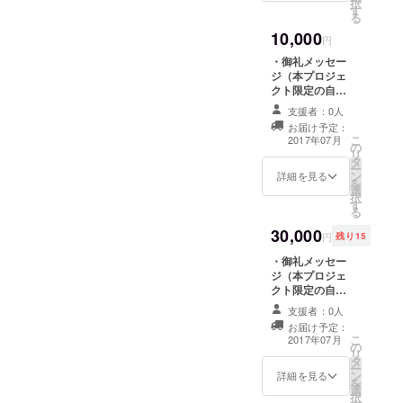
択
す
礼動画（URLに
る
てご提供しま
10,000
す） ・チェキ
円
（オリジナル
・御礼メッセー
チェキ3枚）
ジ（本プロジェ
クト限定の自筆
メッセージカー
支援者：0人
ドをダウンロー
お届け予定：
ドURLにてご提
こ
2017年07月
の
供します） ・自
リ
タ
撮り写真3枚
ー
ン
（URLにてご提
詳細を見る
を
選
供します） ・お
択
す
礼動画（URLに
る
てご提供しま
30,000
す） ・チェキ
円
残り15
（オリジナル
・御礼メッセー
チェキ5枚） ・
ジ（本プロジェ
番組の録音デー
クト限定の自筆
タ(URLにてご提
メッセージカー
供します）
支援者：0人
ドをダウンロー
お届け予定：
ドURLにてご提
こ
2017年07月
の
供します） ・自
リ
タ
撮り写真3枚
ー
ン
（URLにてご提
詳細を見る
を
選
供します） ・SP
択