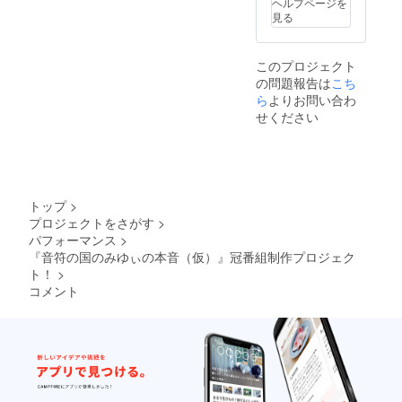
ヘルプページを
きませので予め
見る
ご容赦くださ
い。
このプロジェクト
の問題報告は
こち
ら
よりお問い合わ
せください
トップ
>
プロジェクトをさがす
>
パフォーマンス
>
『音符の国のみゆぃの本音（仮）』冠番組制作プロジェク
ト！
>
コメント