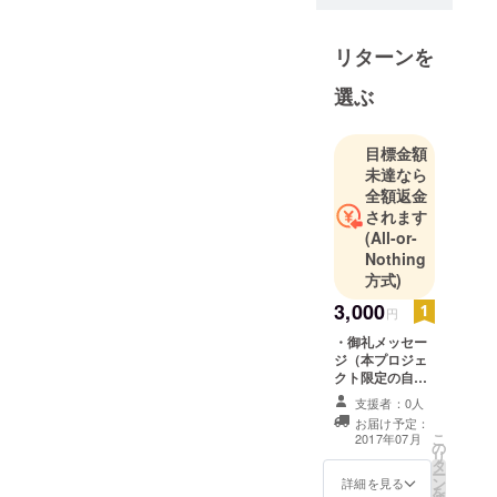
より動画配
信サービス
リターンを
GyaOにおい
てモバイル
選ぶ
の編成部門
に就任。
2008年から
目標金額
未達なら
テレビ朝日
全額返金
グループの
されます
Web制作会
(All-or-
社にてプロ
Nothing
デュース兼
方式)
ディレク
3,000
円
ション業務
・御礼メッセー
を担当。
ジ（本プロジェ
2014年より
クト限定の自筆
同企業にて
メッセージカー
支援者：0人
ドをダウンロー
コンプライ
お届け予定：
ドURLにてご提
こ
2017年07月
アンス業務
の
供します）
リ
タ
を担当した
ー
ン
詳細を見る
を
後に独立。