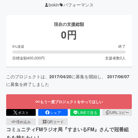
bokin
パフォーマンス
現在の支援総額
0
円
終了
0
%達成
目標金額
400,000
円
支援者数
0
人
このプロジェクトは、
2017/04/20
に募集を開始し、
2017/06/07
に募集を終了しました
もう一度プロジェクトをやってほしい
ポスト
シェア
LINEで送る
URLコピー
埋め込み
QRコード
コミュニティFMラジオ局『すまいるFM』さんで冠番組
をを持ちたい！