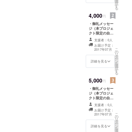
選
択
現在、VR動
す
る
画配信サー
4,000
円
ビスのコン
・御礼メッセー
テンツ企画
ジ（本プロジェ
やコンサル
クト限定の自筆
ティングを
メッセージカー
支援者：0人
ドをダウンロー
中心に活動
お届け予定：
ドURLにてご提
こ
2017年07月
しながら地
の
供します） ・自
リ
タ
撮り写真１枚
域創生事業
ー
ン
（URLにてご提
詳細を見る
を
にも関わ
選
供します） ・お
択
り、タレン
す
礼動画（URLに
る
てご提供しま
トたちが幅
5,000
す）
円
広く活躍で
・御礼メッセー
きる場を醸
ジ（本プロジェ
成してい
クト限定の自筆
る。
メッセージカー
支援者：0人
ドをダウンロー
お届け予定：
ドURLにてご提
こ
2017年07月
の
供します） ・自
リ
タ
撮り写真１枚
ー
ン
（URLにてご提
詳細を見る
を
選
供します） ・お