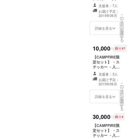
金無料券 ・1day
支援者：7人
無料利用券 10
お届け予定：
枚 ・「みんなで
こ
2015年09月
の
つくる」券 ・
リ
タ
オープニングイ
ー
ン
ベントにご招待
詳細を見る
を
選
択
す
る
10,000
円
残り97
【CAMPFIRE限
定セット】 ・ス
テッカー ・入会
金無料券 ・1day
支援者：3人
無料利用券 10
お届け予定：
枚 ・「みんなで
こ
2015年09月
の
つくる」券 ・
リ
タ
Hammock主催
ー
ン
の特別オリジナ
詳細を見る
を
選
ルイベントにご
択
す
招待
る
30,000
円
残り9
【CAMPFIRE限
定セット】 ・ス
テッカー ・入会