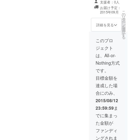
支援者：0人
ください。 ・店
お届け予定：
内にプレートを
こ
2015年09月
の
飾らせて頂きま
リ
タ
す。 ・HPにロ
ー
ン
ゴを掲示させて
詳細を見る
を
選
頂きます。 ・
択
す
「Hammock」
る
HP内に
このプロ
「Powered By
ジェクト
〇〇」の「〇
〇」にお名前を
は、All-or-
掲示させて頂き
Nothing方式
ます。
です。
目標金額を
達成した場
合にのみ、
2015/08/12
23:59:59
ま
でに集まっ
た金額が
ファンディ
ングされま