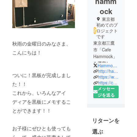
hamm
ock
東京都
初めてのプ
ロジェクト
です
東京都三鷹
秋雨の金曜日のみなさま、
市「Cafe
こんにちは！
Hammock」
を運営して
HammockMitaka
います。
http://hammock-mitaka.com
ついに！黒板が完成しまし
2015年：ク
https://www.facebook.com/hammmmock
https://camp-fire.jp/projects/view/2701
ラウドファ
た！！
メッセー
ンディング
これから、いろんなアイ
ジを送る
を実施、リ
ディアを黒板にメモするこ
ニューアル
とができます！！
オープンを
実施しまし
リターンを
た。
お子様にぜひとも使っても
https://camp-
選ぶ
fire.jp/project