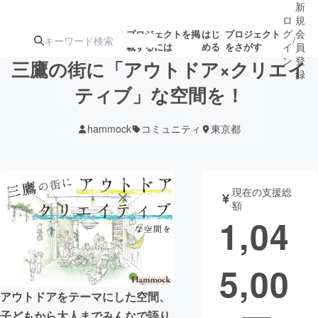
新
ロ
規
グ
会
プロジェクトを掲
はじ
プロジェクト
/
載するには
める
をさがす
イ
員
ン
登
三鷹の街に「アウトドア×クリエイ
録
ティブ」な空間を！
人気のプロ
注目のリ
注目の新着プロ
募集終了が近いプ
もうすぐ公開
hammock
コミュニティ
東京都
ジェクト
ターン
ジェクト
ロジェクト
されます
アート・写真
音楽
現在の支援総
額
1,04
テクノロジー・ガジェット
ゲーム・サ
5,00
映像・映画
書籍・雑誌
アウトドアをテーマにした空間、
ビジネス・起業
チャレンジ
子どもから大人までみんなで語り