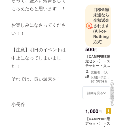
らって、盛大に落書きして
s/view/2701
もらえたらと思います！！
目標金額
未達なら
全額返金
お楽しみになさってくださ
されます
(All-or-
い！！
Nothing
方式)
500
【注意】明日のイベントは
円
【CAMPFIRE限
中止になってしまいまし
定セット】 ・ス
た！
テッカー ・入会
金無料券
支援者：5人
お届け予定：
それでは、良い週末を！
こ
2015年09月
の
リ
タ
ー
ン
詳細を見る
を
選
択
す
小長谷
る
1,000
円
【CAMPFIRE限
定セット】 ・ス