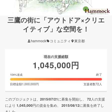
三鷹の街に「アウトドア×クリエ
イティブ」な空間を！
hammock
コミュニティ
東京都
現在の支援総額
1,045,000
円
終了
104
%達成
目標金額
1,000,000
円
支援者数
72
人
このプロジェクトは、
2015/07/21
に募集を開始し、
72
人の支援
により
1,045,000
円の資金を集め、
2015/08/12
に募集を終了し
ました