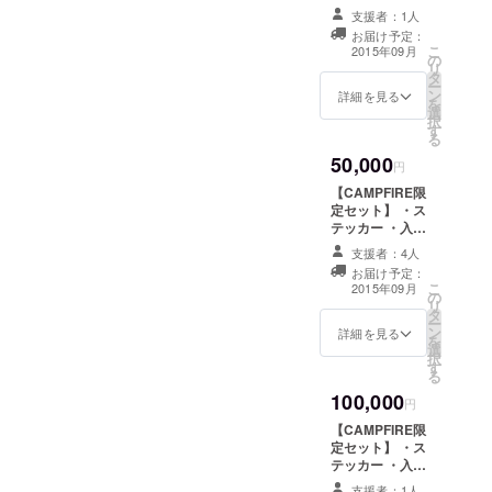
金無料券 ・1day
支援者：1人
無料利用券 10
お届け予定：
枚 ・「みんなで
こ
2015年09月
の
つくる」券 ・ハ
リ
タ
ンモックライフ
ー
ン
さんのハンモッ
詳細を見る
を
選
クを1つプレゼン
択
す
ト ・ハンモック
る
イベントにご招
50,000
待
円
【CAMPFIRE限
定セット】 ・ス
テッカー ・入会
金無料券 ・1day
支援者：4人
無料利用券 10
お届け予定：
枚 ・「みんなで
こ
2015年09月
の
つくる」券 ・
リ
タ
オープニングイ
ー
ン
ベントにご招待
詳細を見る
を
選
・イベント利用
択
す
券
る
100,000
円
【CAMPFIRE限
定セット】 ・ス
テッカー ・入会
金無料券 ・1day
支援者：1人