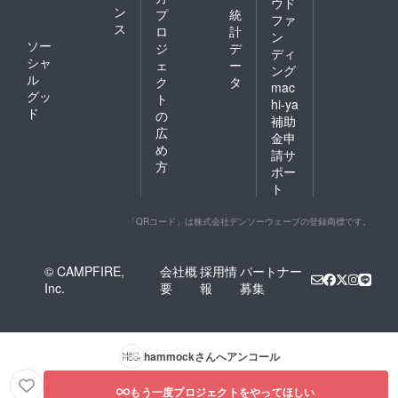
ウド
ン
プ
統
ファ
ス
ロ
計
ン
ソー
ジ
デ
ディ
シャ
ェ
ー
ング
ル
ク
タ
mac
グッ
ト
hi-ya
ド
の
補助
広
金申
め
請サ
方
ポー
ト
「QRコード」は株式会社デンソーウェーブの登録商標です。
© CAMPFIRE,
会社概
採用情
パートナー
Inc.
要
報
募集
hammock
さんへアンコール
もう一度プロジェクトをやってほしい