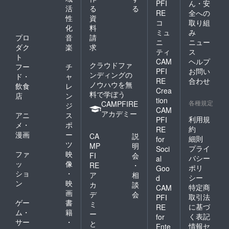
PFI
ん・安
活
る
る
RE
全への
性
資
コ
取り組
化
料
ミュ
み
プロ
音
請
ニ
ニュー
ダク
楽
求
ティ
ス
ト
CAM
ヘルプ
クラウドファ
フー
チ
PFI
お問い
ンディングの
ド・
ャ
RE
合わせ
ノウハウを無
飲食
レ
Crea
料で学ぼう
店
ン
tion
各種規定
CAMPFIRE
ジ
CAM
アカデミー
アニ
ス
利用規
PFI
メ・
ポ
約
RE
漫画
ー
CA
説
細則
for
ツ
MP
明
プライ
Soci
ファ
映
FI
会
バシー
al
ッ
像
RE
・
ポリ
Goo
ショ
・
ア
相
シー
d
ン
映
カ
談
特定商
CAM
画
デ
会
取引法
PFI
ゲー
書
ミ
に基づ
RE
ム・
籍
ー
く表記
for
サー
・
と
情報セ
Ente