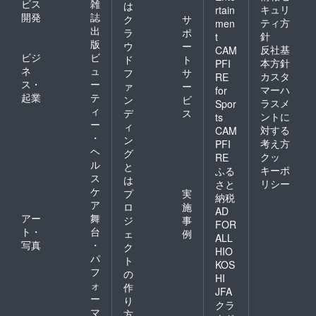
ビス
雑
は
キュリ
rtain
開発
誌
ク
サ
ティ方
men
出
ラ
ポ
針
t
版
ウ
ー
反社基
CAM
ビジ
ビ
ド
ト
本方針
PFI
ネ
ュ
フ
サ
カスタ
RE
ス・
ー
ァ
ー
マーハ
for
起業
テ
ン
ビ
ラスメ
Spor
ィ
デ
ス
ントに
ts
ー
ィ
対する
CAM
・
ン
考え方
PFI
ヘ
グ
クッ
RE
ル
と
キーポ
ふる
ス
は
リシー
さと
ケ
プ
実
納税
ア
ロ
施
AD
アー
舞
ジ
事
FOR
ト・
台
ェ
例
ALL
写真
・
ク
HIO
パ
ト
KOS
フ
の
HI
ォ
作
JFA
ー
り
クラ
マ
方