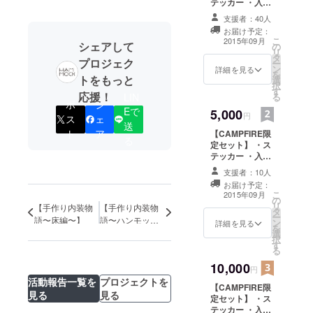
テッカー ・入会
金無料券 ・
支援者：40人
1day 無料利用券
お届け予定：
1枚
こ
2015年09月
シェアして
の
リ
タ
プロジェク
ー
ン
詳細を見る
を
トをもっと
選
択
す
応援！
LIN
る
ポ
シ
Eで
5,000
円
ス
ェ
送
ト
ア
【CAMPFIRE限
る
定セット】 ・ス
テッカー ・入会
金無料券 ・1day
支援者：10人
無料利用券 5
お届け予定：
枚 ・「みんなで
こ
2015年09月
の
つくる」券
リ
【手作り内装物
【手作り内装物
タ
ー
語〜床編〜】
語〜ハンモック
ン
詳細を見る
を
編〜】
選
択
す
る
10,000
円
活動報告一覧を
プロジェクトを
【CAMPFIRE限
見る
見る
定セット】 ・ス
テッカー ・入会