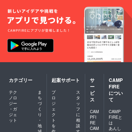
カテゴリー
起案サポート
サ
CAMP
ー
FIRE
テク
ま
プ
ス
ビ
につい
ノロ
ち
ロ
タ
ス
て
ジー
づ
ジ
ッ
・ガ
く
ェ
フ
CAM
CAMP
ジェ
り
ク
に
PFI
FIREと
ット
・
ト
相
RE
は
地
を
談
CAM
あんし
域
作
す