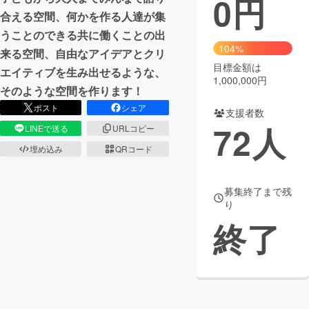
0
円
合える空間、何かを作る人達が集
まちづくり・地域活性化
うことのできる共に働くことの出
104%
来る空間、自由なアイデアとクリ
目標金額は
CAMPFIRE for Social Good
CAMPFIRE Creation
エイティブを生み出せるような、
1,000,000円
CAMPFIREふるさと納税
machi-ya
コミュニティ
そのような空間を作ります！
ポスト
シェア
支援者数
72
人
LINEで送る
URLコピー
埋め込み
QRコード
募集終了まで残
り
終了