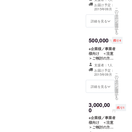
無料利用券 10
お届け予定：
枚 ・「みんなで
こ
2015年09月
の
つくる」券 ・
リ
タ
オープニングイ
ー
ン
ベントにご招待
詳細を見る
を
選
・イベント利用
択
す
券 ・HPの「ご
る
支援頂いた方の
500,000
ページ」にて、
円
残り4
紹介させて頂き
※企業様／事業者
ます。
様向け ＜注意
＞ご検討の方は
決算前にご連絡
支援者：1人
ください。 ・店
お届け予定：
内にプレートを
こ
2015年09月
の
飾らせて頂きま
リ
タ
す。 ・HPにロ
ー
ン
ゴを掲示させて
詳細を見る
を
選
頂きます。
択
す
る
3,000,00
残り1
0
円
※企業様／事業者
様向け ＜注意
＞ご検討の方は
決算前にご連絡