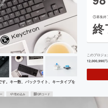
募集終
CAMPFIRE for Social Good
CAMPFIRE Creation
終
CAMPFIREふるさと納税
machi-ya
コミュニティ
このプロジェ
12,000,990
円
です。キー数、バックライト、キータイプを
ピー
埋め込み
QRコード