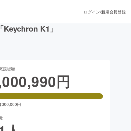
ログイン
/
新規会員登録
ychron K1」
うすぐ公開されます
支援総額
プロダクト
,000,990
円
ファッション
スポーツ
00,000円
数
ア
ソーシャルグッド
1
人