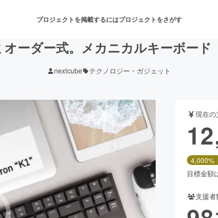
プロジェクトを掲載するには
プロジェクトをさがす
ミオーダー式。メカニカルキーボード「Ke
nextcube
テクノロジー・ガジェット
注目のリターン
注目の新着プロジェクト
募集終了が近いプロジェクト
も
現在の
音楽
舞台・パフォーマンス
12
ゲーム・サービス開発
フード・飲食店
4,000%
書籍・雑誌出版
アニメ・漫画
目標金額は3
支援者
チャレンジ
ビューティー・ヘルスケ
98