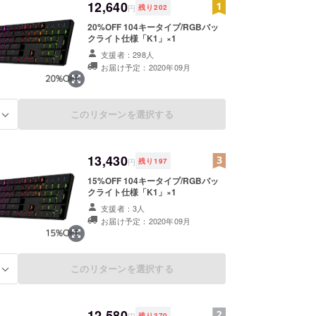
12,640
円
残り
202
20%OFF 104キータイプ/RGBバッ
クライト仕様「K1」×1
支援者：298人
お届け予定：2020年09月
このリターンを選択する
る
13,430
円
残り
197
15%OFF 104キータイプ/RGBバッ
クライト仕様「K1」×1
支援者：3人
お届け予定：2020年09月
このリターンを選択する
る
12,580
残り
370