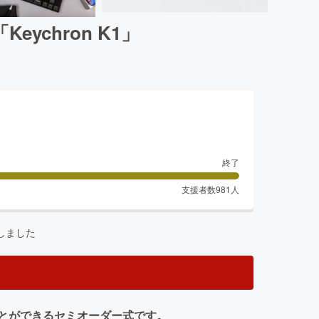
ychron K1」
終了
支援者数
981
人
しました
とができるセミオーダー式です。