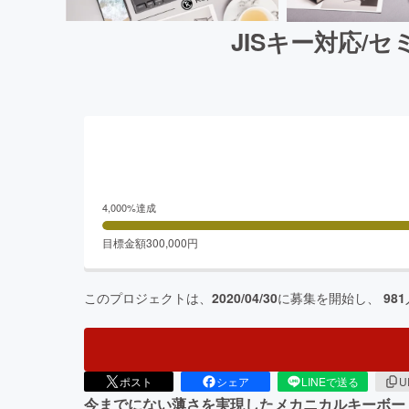
JISキー対応/セ
4,000
%達成
目標金額
300,000
円
このプロジェクトは、
2020/04/30
に募集を開始し、
981
ポスト
シェア
LINEで送る
U
今までにない薄さを実現したメカニカルキーボー