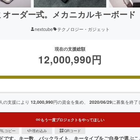
ミオーダー式。メカニカルキーボード「Ke
nextcube
テクノロジー・ガジェット
現在の支援総額
12,000,990
円
人の支援により
12,000,990
円の資金を集め、
2020/06/29
に募集を終了
もう一度プロジェクトをやってほしい
RLコピー
埋め込み
QRコード
ドです。キー数、バックライト、キータイプをご自身で選ぶこ