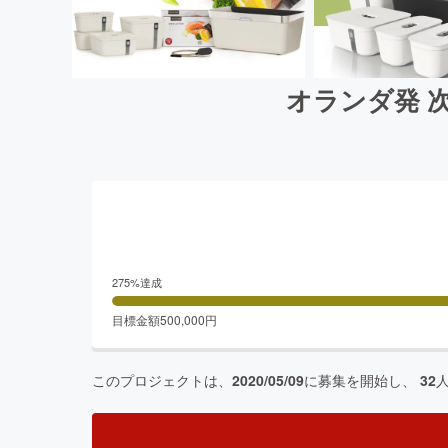
オランダ発 次
275
%達成
目標金額
500,000
円
このプロジェクトは、
2020/05/09
に募集を開始し、
32