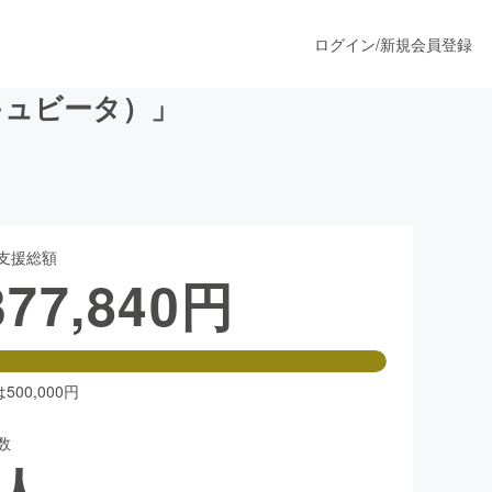
ログイン
/
新規会員登録
バキュビータ）」
うすぐ公開されます
支援総額
プロダクト
377,840
円
ファッション
スポーツ
00,000円
数
ア
ソーシャルグッド
人