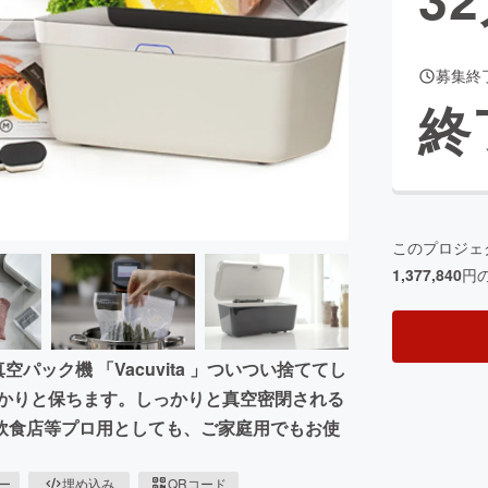
募集終
CAMPFIRE for Social Good
CAMPFIRE Creation
終
CAMPFIREふるさと納税
machi-ya
コミュニティ
このプロジェ
1,377,840
円
ック機 「Vacuvita 」ついつい捨ててし
っかりと保ちます。しっかりと真空密閉される
飲食店等プロ用としても、ご家庭用でもお使
ピー
埋め込み
QRコード