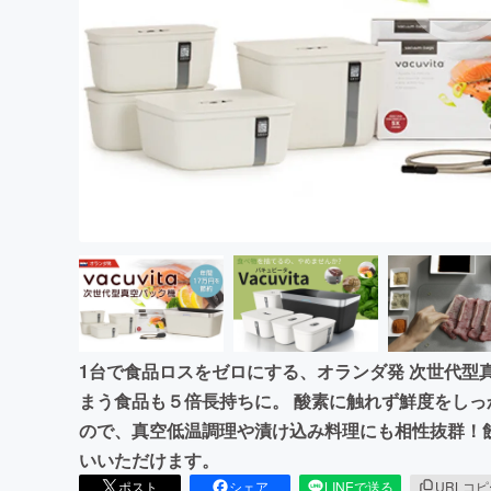
まちづくり・地域活性化
1台で食品ロスをゼロにする、オランダ発 次世代型真空パ
まう食品も５倍長持ちに。 酸素に触れず鮮度をし
ので、真空低温調理や漬け込み料理にも相性抜群！
いいただけます。
ポスト
シェア
LINEで送る
URLコ