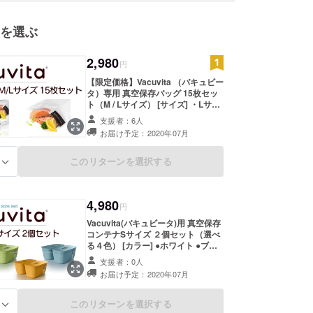
を選ぶ
パートナー・顧客の皆様ひとりひとりとのコミュニ
ンを大切にし、
きと喜びをお届けしたいと考え、日々邁進しており
2,980
円
【限定価格】Vacuvita （バキュビー
タ）専用 真空保存バッグ 15枚セッ
ト（M / Lサイズ） [サイズ] ・Lサイ
れからも皆様と世界をつなぐ、その架け橋となるべ
ズ ●幅： 25 cm ●高さ： 35 cm ・M
支援者：6人
まいります。
サイズ ●幅： 25 cm ●高さ： 28 cm
お届け予定：2020年07月
*どちらかのサイズをお選びくださ
い。 15枚セットは同一サイズにな
び出し、世界の様々な地をみずから経験してきたス
ります。
このリターンを選択する
る
皆様に新たな感動をお届けします。
4,980
円
Vacuvita(バキュビータ)用 真空保存
コンテナSサイズ ２個セット（選べ
る４色） [カラー] ●ホワイト ●ブ
ルー ●グリーン ●オレンジ [サイズ]
支援者：0人
●幅： 20 cm (底部分18 cm) ●奥行
お届け予定：2020年07月
き：9.5 cm (底部分 8 cm) ●高さ： 9
cm ●容量： １リットル *いずれかの
カラーをお選びください。 ２個セッ
このリターンを選択する
る
トは同一カラーになります。