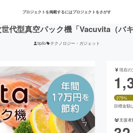
プロジェクトを掲載するには
プロジェクトをさがす
世代型真空パック機「Vacuvita（
tipllo
テクノロジー・ガジェット
注目のリターン
注目の新着プロジェクト
募集終了が近いプロジェクト
も
現在の
音楽
舞台・パフォーマンス
1,
ゲーム・サービス開発
フード・飲食店
275%
書籍・雑誌出版
アニメ・漫画
目標金額は5
支援者
チャレンジ
ビューティー・ヘルスケ
32