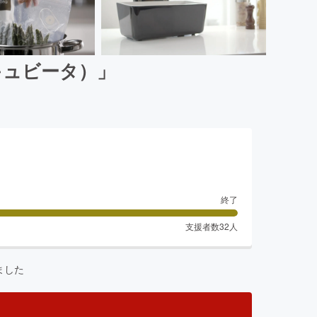
バキュビータ）」
終了
支援者数
32
人
ました