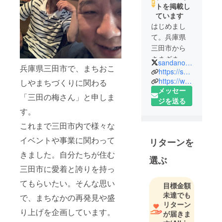
トを掲載し
ています
はじめまし
て。兵庫県
三田市から
さまざまな
sandanoumesan
兵庫県三田市で、まちおこ
情報を発信
https://sandanoumesan.com
している三
https://www.facebook.com/SantaSandaProject/
しやまちづくりに関わる
メッセー
田の梅さん
「三田の梅さん」と申しま
ジを送る
です。
す。
これまで三田市内で様々な
イベントや事業に関わって
リターンを
きました。自分たちが住む
選ぶ
三田市に愛着と誇りを持っ
てもらいたい。そんな思い
目標金額
未達でも
で、まちなかの再発見や盛
リターン
り上げを企画しています。
が届きま