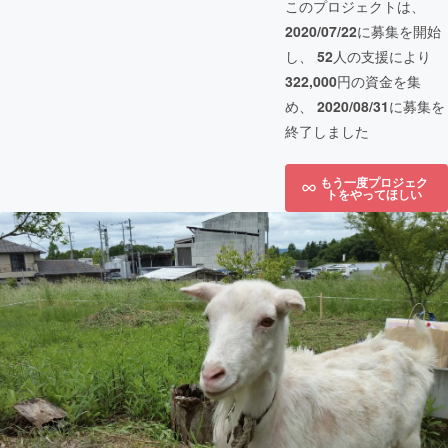
このプロジェクトは、
2020/07/22
に募集を開始
し、
52
人の支援により
322,000
円の資金を集
め、
2020/08/31
に募集を
終了しました
もう一度プロジェク
トをやってほしい