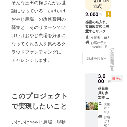
す
(All-in
そんな三田の梅さんがお世
方式)
話になっている「いけいけ
2,000
円
おやじ農場」の改修費用の
感謝の名入れ。
募集と、そのリターンでい
改修改装後に設
置するサンクス
けいけおやじ農場を好きに
プレートにご指
支援者：15人
定のお名前を入
なってくれる人を集めるク
お届け予定：
れさせてもらい
こ
2020年10月
の
ます。 個人名、
ラウドファンディングに
リ
タ
会社名、店名、
ー
ン
グループ名、ど
詳細を見る
チャレンジします。
を
選
れでも対応しま
択
す
す。 1申込みに
る
つき、1行・1
3,0
ネームです。備
残り47
00
考欄にご記入い
円
ただいた名前を
落花生
使わせていただ
掘り参
このプロジェクト
きます。
加権 い
けいけ
で実現したいこと
支援
オヤジ
者：
農場で
13人
育てて
お届
いる落
いけいけおやじ農場、現状
け予
花生を
定：