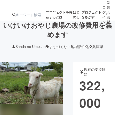
新
ロ
規
グ
会
プロジェクトを掲
はじ
プロジェクト
/
載するには
める
をさがす
イ
員
ン
登
いけいけおやじ農場の改修費用を集
録
めます
人気のプロ
注目のリ
注目の新着プロ
募集終了が近いプ
もうすぐ公開
Sanda no Umesan
まちづくり・地域活性化
兵庫県
ジェクト
ターン
ジェクト
ロジェクト
されます
アート・写真
音楽
現在の支援総
額
322,
テクノロジー・ガジェット
ゲーム・サ
000
映像・映画
書籍・雑誌
ビジネス・起業
チャレンジ