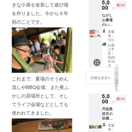
5,0
わら焼
す。 落
きな小屋を改装して遊び場
残り8
き酒場
00
花生掘
円
さんの
りイベ
を作りました。今から５年
ながし
お食事
ントの
お農場
券3000
日程が
前のことです。
のいち
円分
決まれ
ご狩り
を、限
ばご連
支援
（12
定20
絡いた
者：
月〜6
名。 使
しま
12人
月）の
用期限
す。 ま
お届
30分
は2021
たイベ
け予
コース
年1月30
定：
ントの
（ハウ
2020
日ま
日時に
年10
ス内食
で。お
参加で
こ
月
べ放
食事券
の
きなく
リ
題）小
は額面
タ
ても個
ー
学生以
1000円
ン
別に対
詳細を見る
これまで、夏場のそうめん
を
上2名様
の券を3
選
応いた
択
（お一
流しやBBQ会場、また夜ふ
枚お届
す
しま
る
人2,200
けしま
す。 天
かしの居場所として、そし
5,0
円相
す。額
候や育
残り9
当） ご
00
面以下
成の具
円
てライブ会場などとしても
招待＆
の場合
合でス
丹波黒
優先予
お釣り
ケ
使われてきました。
枝豆の
約権 い
は出ま
ジュー
収穫体
けいけ
せん。
ル及び
験を!!
おやじ
店主の
参加内
支援
黒豆の
農場に
おすす
容が変
者：