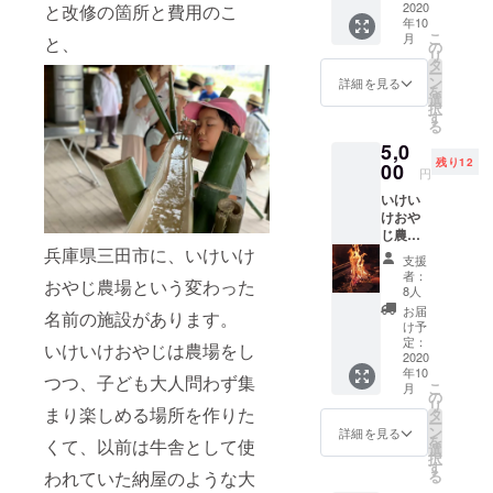
掘り、
2020
と改修の箇所と費用のこ
年10
持って
こ
月
と、
帰れま
の
リ
す。 9
タ
ー
月後半
ン
詳細を見る
を
から10
選
択
月いっ
す
る
ぱいで
5,0
収穫時
残り12
期を迎
00
円
える落
いけい
花生を
けおや
掘りま
じ農場
しょ
の田ん
兵庫県三田市に、いけいけ
う。
支援
ぼで採
持って
者：
おやじ農場という変わった
れた米
帰って
8人
の、そ
茹でる
お届
名前の施設があります。
の後の
もよ
け予
わら
し、乾
定：
いけいけおやじは農場をし
（藁）
2020
煎りす
年10
を使っ
るもよ
つつ、子ども大人問わず集
こ
月
ている
し。 1
の
リ
（他の
まり楽しめる場所を作りた
エント
タ
ー
圃場の
リーで1
ン
詳細を見る
を
くて、以前は牛舎として使
も使用
家族の
選
択
してい
ご参加
す
る
われていた納屋のような大
ます）
出来ま