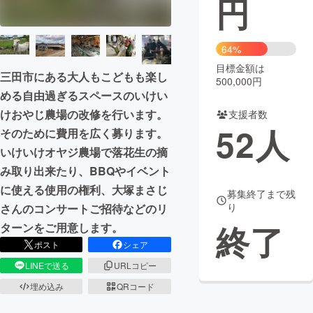
円
まちづくり・地域活性化
64%
目標金額は
CAMPFIRE for Social Good
CAMPFIRE Creation
三田市にある大人もこどもも楽し
500,000円
CAMPFIREふるさと納税
machi-ya
コミュニティ
める自由過ぎるスペースのいけい
けおやじ農場の改修を行います。
支援者数
52
人
そのために費用を広く募ります。
いけいけオヤジ農場で落花生の摘
み取り出来たり、BBQやイベント
に使える使用の権利、大塚まさじ
募集終了まで残
り
さんのコンサートご招待などのリ
終了
ターンをご用意します。
ポスト
シェア
LINEで送る
URLコピー
埋め込み
QRコード