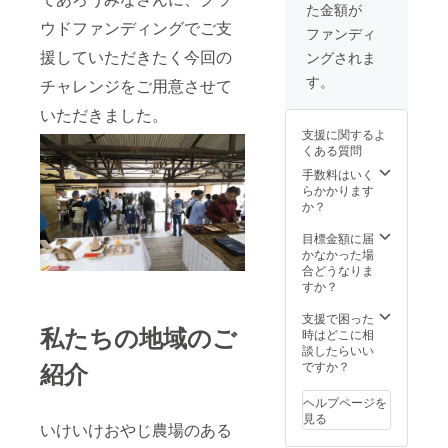
た金額が
備、オ
間は開
能で
ウドファンディングでご支
ペレー
封日よ
す。
ファンディ
ターな
り2年と
援していただきたく今回の
ングされま
どは持
しま
ち込み
す。 お
す。
チャレンジをご用意させて
でお願
食事券
いしま
は額面
いただきました。
す。 使
1,000円
支援に関するよ
用内容
の券を3
くある質問
につい
枚お届
ては予
けしま
手数料はいく
約時に
す。額
らかかります
確認さ
面以下
か？
せてい
のお支
ただき
払いの
目標金額に届
ます。
場合お
かなかった場
収容人
釣りは
合どうなりま
数40
出ませ
すか？
名、ご
ん。使
利用に
用期限
支援で困った
私たちの地域のご
あたっ
は2021
時はどこに相
ては事
月1末ま
談したらいい
前の予
紹介
でとし
ですか？
約をお
ます。
願いし
ヘルプページを
ます。
見る
いけいけおやじ農場のある
飲食
物・食