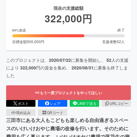
現在の支援総額
322,000
円
終了
64
%達成
目標金額
500,000
円
支援者数
52
人
このプロジェクトは、
2020/07/22
に募集を開始し、
52
人の支援
により
322,000
円の資金を集め、
2020/08/31
に募集を終了しま
した
もう一度プロジェクトをやってほしい
ポスト
シェア
LINEで送る
URLコピー
埋め込み
QRコード
三田市にある大人もこどもも楽しめる自由過ぎるスペー
スのいけいけおやじ農場の改修を行います。そのために
費用を広く募ります。 いけいけオヤジ農場で落花生の摘