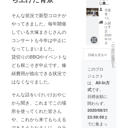
まで。
じ農場
を今回
取得を
の一日
のクラ
お付け
支援
貸切権
ウド
しま
者：
そんな状況で新型コロナが
屋内
ファン
す。 コ
1人
BBQで
ディン
ンサー
やってきました。毎年開催
お届
きま
グチャ
トの日
け予
す！ラ
している大塚まさじさんの
レンジ
定：
程は現
イブ会
2020
限定で
在調整
年10
コンサートも今年は中止に
場にも
ボトル
中で
こ
月
使えま
キー
の
す。
リ
なってしまいました。
す！ 一
プ。 さ
タ
2020年
ー
日貸切
らにお
ン
10月、
詳細を見る
貸切りのBBQやイベントな
を
で楽し
食事券
選
2021年
択
んでく
3000円
す
6月を予
ども根こそぎ中止です。修
る
ださ
分もお
定して
このプロ
い。 冷
付けし
繕費用が捻出できる状況で
いま
ジェクト
蔵庫、
ます。
す。 日
はなくなりました。
キッチ
ボトル
程が決
は、
All-In方
ンの使
キープ
まり次
式
です。
用可能
はメー
第お伝
そんな話をいけいけおやじ
です。
カーズ
えいた
目標金額に
駐車
マーク
しま
から聞き、これまでこの場
関わらず、
場、草
700ml
す。 次
むら広
一本を
回以降
2020/08/31
所を使ってくれた皆さん
場も使
ボトル
のコン
23:59:59
ま
用可能
キープ
や、これから来てもらえる
サート
です。
しま
への振
でに集まっ
音響設
であろうみなさんに、クラ
す。期
替も可