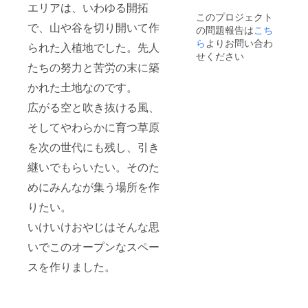
エリアは、いわゆる開拓
器など
このプロジェクト
はご用
で、山や谷を切り開いて作
の問題報告は
こち
意くだ
さい。
ら
よりお問い合わ
られた入植地でした。先人
使用期
せください
限は
たちの努力と苦労の末に築
2021年
12月31
かれた土地なのです。
日ま
広がる空と吹き抜ける風、
で。
そしてやわらかに育つ草原
を次の世代にも残し、引き
継いでもらいたい。そのた
めにみんなが集う場所を作
りたい。
いけいけおやじはそんな思
いでこのオープンなスペー
スを作りました。