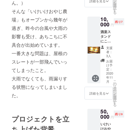
す。 時
ン
だけま
詳細を見る
ん。）
を
サート
期が限
選
す。 い
択
にご招
られて
す
ちご狩
そんな「いけいけおやじ農
る
待しま
います
りに関
10,
す。プ
場」もオープンから幾年が
ので来
しては
残り7
ラス打
000
園出来
開催時
円
過ぎ、昨今の台風や大雨の
ち上げ
ない場
期がず
酒楽ス
のお代
合は黒
れる場
影響も受け、あちこちに不
タンド
も含み
枝豆を
合がご
にこい
ます。
発送し
ざいま
具合が出始めています。
ちさん
会場ま
ます。
す。 大
支援
で、
での交
クーポ
人（小
者：
一番大きな問題は、屋根の
メー
通費は
ン使用
3人
学生以
カーズ
含みま
期限：
スレートが一部飛んでいっ
上）の2
お届
マーク
せん。
2020年
け予
名でご
のボト
てしまったこと。
コン
定：
11月15
利用い
ルキー
2020
サー
日まで
ただけ
年11
大雨でなくても、雨漏りす
プ＋お
ト、打
るクー
こ
月
食事券
ち上げ
の
ポンを
リ
る状態になってしまいまし
3,000円
ともに
タ
発行し
ー
分 にこ
お一人
ン
詳細を見る
ます。
た。
を
いちさ
様とし
選
使用期
択
んの主
ます。
す
限は
る
力ウィ
お連れ
2020年
50,
ス
の方に
12月25
残り9
キー、
000
ついて
プロジェクトを立
日から
円
メー
はチ
2021年
いけい
カーズ
ケット
5月30日
ち上げた背景
けおや
マーク
の優先