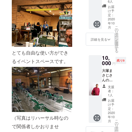
王様、
隣接す
め日本
6人
更にな
丹波黒
るハウ
酒サー
る場合
お届
枝豆を
ス栽培
ビスの
け予
があり
収穫、
のいち
定：
特典付
ます。
そして
2020
ご農
き。 サ
（黒
年10
選別の
園、な
ンクス
豆・さ
こ
月
体験も
がしお
の
レター
つまい
リ
セット
農場の
タ
をお届
も・だ
ー
で。 10
いちご
ン
けしま
詳細を見る
いこん
を
月上旬
狩りを
選
す。
等）
択
から下
お付け
す
る
とても自由な使い方ができ
旬の限
しま
10,
られた
す。
るイベントスペースです。
残り9
時期だ
000
https://
円
けの特
nagashi
大塚ま
別な体
o-
さじさ
験で
nojo.co
んのコ
す。 な
m/ichig
ンサー
がしお
o/ 例年
支援
トご招
農場か
12月か
者：
待 +打
ら丹波
ら6月に
1人
ち上げ
黒枝豆
かけ
お届
参加権
収穫体
て、大
け予
今秋開
験・選
定：
人気の
催予定
2020
別体験
いちご
（写真はリハーサル時なの
年10
の大塚
のクー
狩りを
こ
月
まさじ
ポンを
の
お楽し
で関係者しかおりませ
リ
さんの
送りま
タ
みいた
ー
コン